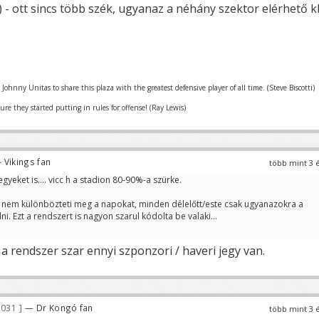
) - ott sincs több szék, ugyanaz a néhány szektor elérhető k
r Johnny Unitas to share this plaza with the greatest defensive player of all time. (Steve Biscotti)
re they started putting in rules for offense! (Ray Lewis)
 Vikings fan
több mint 3 
yeket is.... vicc h a stadion 80-90%-a szürke.
 nem különbözteti meg a napokat, minden délelőtt/este csak ugyanazokra a
lni. Ezt a rendszert is nagyon szarul kódolta be valaki...
 rendszer szar ennyi szponzori / haveri jegy van.
 031
— Dr Kongó fan
több mint 3 