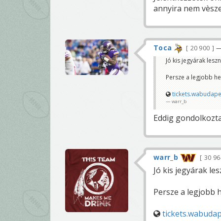
annyira nem vèsze
Toca
20 900
—
Jó kis jegyárak lesz
Persze a legjobb he
tickets.wabudap
warr_b
Eddig gondolkozt
warr_b
30 9
Jó kis jegyárak le
Persze a legjobb h
tickets.wabuda