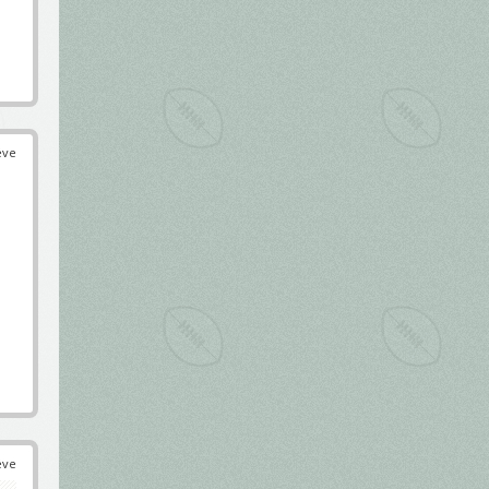
éve
éve