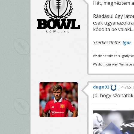
Hát, megnéztem a j
Ráadásul úgy láto
csak ugyanazokra a
kódolta be valaki...
Szerkesztette:
Igor
We didn't take this lightly fo
We did it our way. We made su
dugo93
4 765
Jó, hogy szóltatok