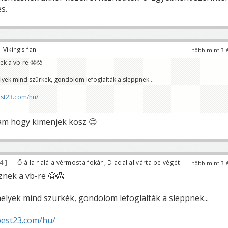
s.
 Vikings fan
több mint 3 
nek a vb-re 😬😱
lyek mind szürkék, gondolom lefoglalták a sleppnek...
est23.com/hu/
am hogy kimenjek kosz 😊
64
— Ő álla halála vérmosta fokán, Diadallal várta be végét.
több mint 3 
sznek a vb-re 😬😱
elyek mind szürkék, gondolom lefoglalták a sleppnek...
pest23.com/hu/