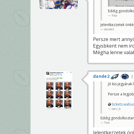
Persze a legjo
Eddig gondolko
tickets.wab
Toca
warr_b
Jelentkezzetek önkè
dande2
Persze mert annyi
Egysbkent nem ird
Mégha lenne valak
dande2
Jó kis jegyárak 
Persze a legjob
tickets.wab
warr_b
Eddig gondolkoztam
Toca
Jelentkezzetek ön