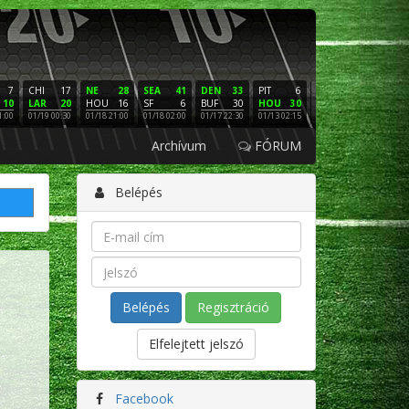
7
CHI
17
NE
28
SEA
41
DEN
33
PIT
6
NE
16
PHI
10
LAR
20
HOU
16
SF
6
BUF
30
HOU
30
LAC
3
SF
1:00
01/19 00:30
01/18 21:00
01/18 02:00
01/17 22:30
01/13 02:15
01/12 02:00
01/11 22:
Archívum
FÓRUM
Belépés
Regisztráció
Elfelejtett jelszó
Facebook