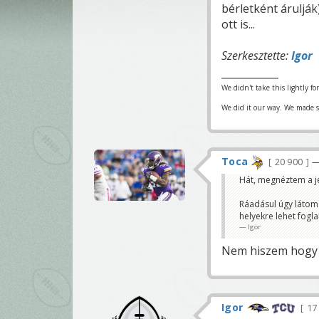
bérletként árulják
ott is...
Szerkesztette:
Igor
We didn't take this lightly fo
We did it our way. We made su
Toca
20 900
—
Hát, megnéztem a jeg
Ráadásul úgy látom
helyekre lehet fogla
Igor
Nem hiszem hogy a
Igor
17