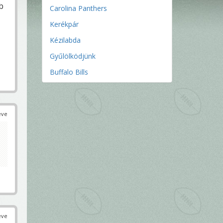
b
Carolina Panthers
Kerékpár
Kézilabda
Gyűlölködjünk
Buffalo Bills
éve
éve