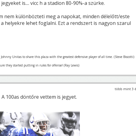
egyeket is.... vicc h a stadion 80-90%-a szürke.
m nem különbözteti meg a napokat, minden délelőtt/este
 helyekre lehet foglalni. Ezt a rendszert is nagyon szarul
r Johnny Unitas to share this plaza with the greatest defensive player of all time. (Steve Biscotti)
re they started putting in rules for offense! (Ray Lewis)
több mint 3 
. A 100as döntőre vettem is jegyet.