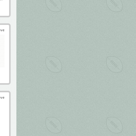
éve
éve