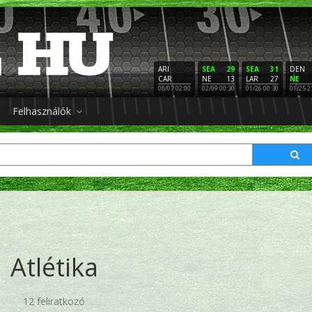
ARI
SEA
29
SEA
31
DEN
CAR
NE
13
LAR
27
NE
08/07 02:00
02/09 00:30
01/26 00:30
01/25 2
Felhasználók
Atlétika
12 feliratkozó