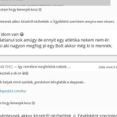
bb helyek mind szürkék, gondolom lefoglalták a sleppnek...
ztam hogy kimenjek kosz 😊
udapest23.com/hu/
ntesnek akkor közelről nèzhetitek ☺️ Egyèbkènt szerintem annyira nem vèszes.
 idom van 😀
atlanul sok amúgy de ennyit egy atlétika nekem nem ér.
i aki nagyon megfog pl egy Bolt akkor még ki is mennék.
48 709
— Így remélem megfelelek nektek.....
több mint 3 
lesznek a vb-re 😬😱
b helyek mind szürkék, gondolom lefoglalták a sleppnek...
udapest23.com/hu/
 hogy kimenjek kosz 😊
kèntesnek akkor közelről nèzhetitek ☺️ Egyèbkènt szerint