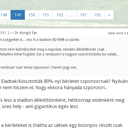
148
149
150
151
152
...
191
192
»
 031
— Dr Kongó fan
több mint 3 
a jegyeket is.... vicc h a stadion 80-90%-a szürke.
átom nem különbözteti meg a napokat, minden délelőtt/este csak
elyekre lehet foglalni. Ezt a rendszert is nagyon szarul kódolta be valaki...
endszer szar ennyi szponzori / haveri jegy van.
? Eladtak/kiosztották 80%-nyi bérletet szponzornak? Nyilván
e nem hiszem el, hogy ekkora hányada szponzori...
es lesz a stadion délelőttönként, hétköznap esténként meg
 üres hely - ami gigantikus égés lesz.
a bérleteket is (hátha az ülések egy bizonyos részét csak