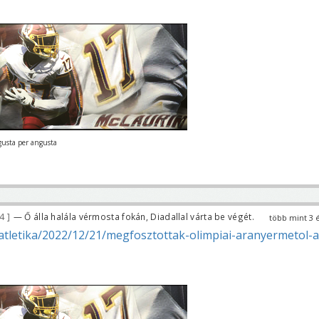
gusta per angusta
64
— Ő álla halála vérmosta fokán, Diadallal várta be végét.
több mint 3 
atletika/2022/12/21/megfosztottak-olimpiai-aranyermetol-a