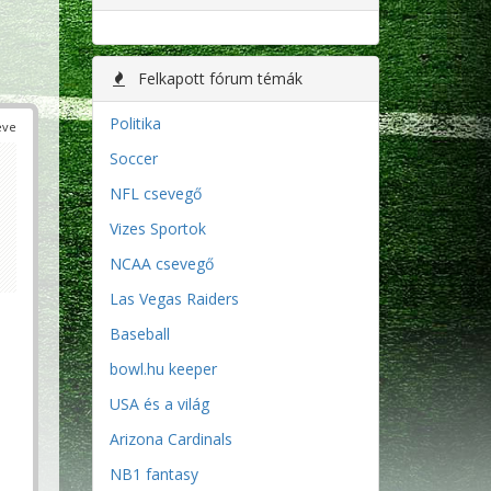
Felkapott fórum témák
Politika
éve
Soccer
NFL csevegő
Vizes Sportok
NCAA csevegő
Las Vegas Raiders
Baseball
bowl.hu keeper
USA és a világ
Arizona Cardinals
NB1 fantasy