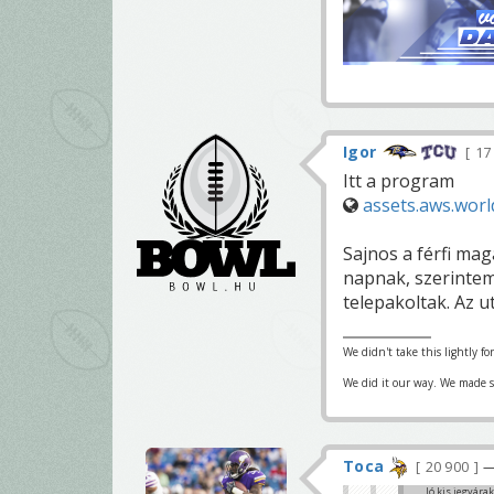
Igor
17
Itt a program
assets.aws.wor
Sajnos a férfi mag
napnak, szerintem
telepakoltak. Az 
We didn't take this lightly fo
We did it our way. We made su
Toca
20 900
—
Jó kis jegyára