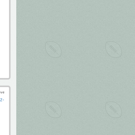
éve
z-