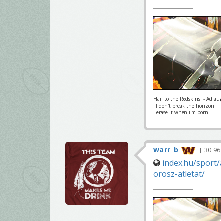
Hail to the Redskins! - Ad au
"I don't break the horizon
I erase it when I'm born"
warr_b
30 9
index.hu/sport/
orosz-atletat/