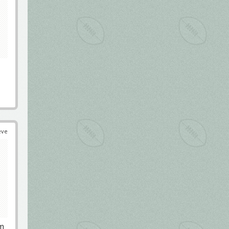
éve
em