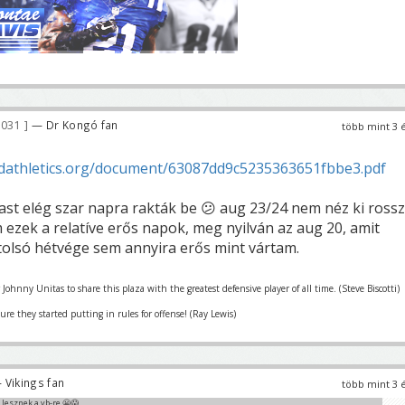
 031
— Dr Kongó fan
több mint 3 
ldathletics.org/document/63087dd9c5235363651fbbe3.pdf
ast elég szar napra rakták be 😕 aug 23/24 nem néz ki rossz
 ezek a relatíve erős napok, meg nyilván az aug 20, amit
utolsó hétvége sem annyira erős mint vártam.
r Johnny Unitas to share this plaza with the greatest defensive player of all time. (Steve Biscotti)
re they started putting in rules for offense! (Ray Lewis)
 Vikings fan
több mint 3 
k lesznek a vb-re 😬😱