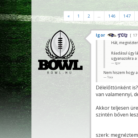
«
1
2
...
146
147
Igor
17
Hát, megnéztem 
Ráadásul úgy l
ugyanazokra a h
Igor
Nem hiszem hogy a r
Toca
Délelőttönként is
van valamennyi, d
Akkor teljesen ür
szintén bőven lesz
szerk: megnéztem 