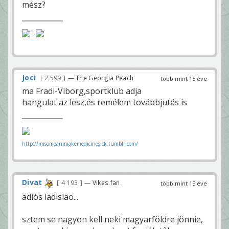
mész?
|
Joci
2 599
— The Georgia Peach
több mint 15 éve
ma Fradi-Viborg,sportklub adja
hangulat az lesz,és remélem továbbjutás is
http://imsomeanimakemedicinesick.tumblr.com/
Divat
4 193
— Vikes fan
több mint 15 éve
adiós ladislao...
sztem se nagyon kell neki magyarföldre jönnie,