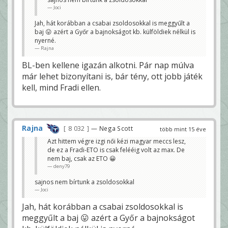
Joci
Jah, hát korábban a csabai zsoldosokkal is meggyűlt a
baj 😛 azért a Győr a bajnokságot kb. külföldiek nélkül is
nyerné.
Rajna
BL-ben kellene igazán alkotni. Pár nap múlva
már lehet bizonyítani is, bár tény, ott jobb játék
kell, mind Fradi ellen.
Rajna
8 032
— Nega Scott
több mint 15 éve
Azt hittem végre izgi női kézi magyar meccs lesz,
de ez a Fradi-ETO is csak felééig volt az max. De
nem baj, csak az ETO 😀
deny79
sajnos nem bírtunk a zsoldosokkal
Joci
Jah, hát korábban a csabai zsoldosokkal is
meggyűlt a baj 😛 azért a Győr a bajnokságot