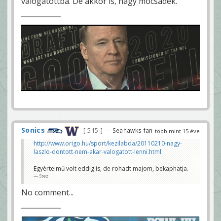
válogatottba. De akkor is, nagy mocsadék.
Sonics
515
— Seahawks fan
több mint 15 éve
http://www.origo.hu/sport/kezilabda/20110210-nagy-
laszlo-dontott-nem-akar-valogatott-lenni.html
Egyértelmű volt eddig is, de rohadt majom, bekaphatja.
Stez
No comment...