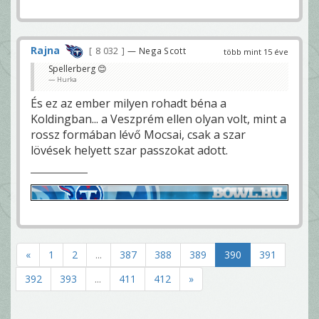
Rajna
8 032
— Nega Scott
több mint 15 éve
Spellerberg 😊
Hurka
És ez az ember milyen rohadt béna a
Koldingban... a Veszprém ellen olyan volt, mint a
rossz formában lévő Mocsai, csak a szar
lövések helyett szar passzokat adott.
«
1
2
...
387
388
389
390
391
392
393
...
411
412
»