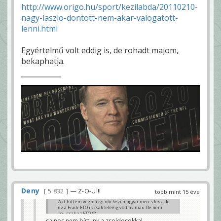
http://www.origo.hu/sport/kezilabda/20110210-
nagy-laszlo-dontott-nem-akar-valogatott-
lenni.html
Egyértelmű volt eddig is, de rohadt majom,
bekaphatja.
Deny
5 832
— Z-O-U!!!
több mint 15 éve
Azt hittem végre izgi női kézi magyar meccs lesz, de
ez a Fradi-ETO is csak felééig volt az max. De nem
baj, csak az ETO 😀
sajnos nem bírtunk a zsoldosokkal
deny79