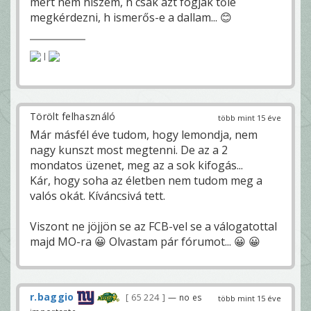
mert nem hiszem, h csak azt fogják tőle
megkérdezni, h ismerős-e a dallam... 😊
|
Törölt felhasználó
több mint 15 éve
Már másfél éve tudom, hogy lemondja, nem
nagy kunszt most megtenni. De az a 2
mondatos üzenet, meg az a sok kifogás...
Kár, hogy soha az életben nem tudom meg a
valós okát. Kíváncsivá tett.
Viszont ne jöjjön se az FCB-vel se a válogatottal
majd MO-ra 😀 Olvastam pár fórumot... 😀 😀
r.baggio
65 224
— no es
több mint 15 éve