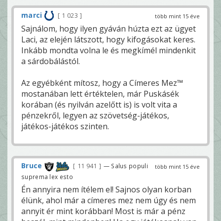
marci
1 023
több mint 15 éve
Sajnálom, hogy ilyen gyáván húzta ezt az ügyet
Laci, az elején látszott, hogy kifogásokat keres.
Inkább mondta volna le és megkímél mindenkit
a sárdobálástól.
Az egyébként mítosz, hogy a Címeres Mez™
mostanában lett értéktelen, már Puskásék
korában (és nyilván azelőtt is) is volt vita a
pénzekről, legyen az szövetség-játékos,
játékos-játékos szinten.
Bruce
11 941
— Salus populi
több mint 15 éve
suprema lex esto
Én annyira nem ítélem el! Sajnos olyan korban
élünk, ahol már a címeres mez nem úgy és nem
annyit ér mint korábban! Most is már a pénz