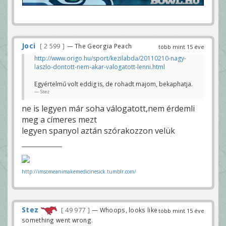
Joci
2 599
— The Georgia Peach
több mint 15 éve
http://www.origo.hu/sport/kezilabda/20110210-nagy-
laszlo-dontott-nem-akar-valogatott-lenni.html
Egyértelmű volt eddig is, de rohadt majom, bekaphatja.
Stez
ne is legyen már soha válogatott,nem érdemli
meg a címeres mezt
legyen spanyol aztán szórakozzon velük
http://imsomeanimakemedicinesick.tumblr.com/
Stez
49 977
— Whoops, looks like
több mint 15 éve
something went wrong.