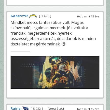
Gabesz92
1 490
több mint 15 éve
Mindkét meccs fantasztikus volt. Magas
színvonalú, izgalmas meccsek. Jók voltak a
franciák, megérdemeltek nyerték
összességében a tornát, de a dánok is minden
tiszteletet megérdemelnek. 😊
Rajna
8 032
— Nega Scott
több mint 15 éve