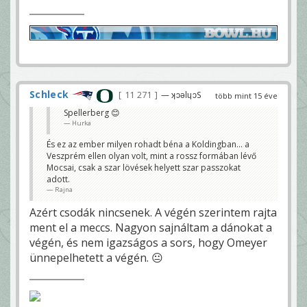
Schleck
11 271
— ʞɔǝlɥɔS
több mint 15 éve
Spellerberg 😊
Hurka
És ez az ember milyen rohadt béna a Koldingban... a
Veszprém ellen olyan volt, mint a rossz formában lévő
Mocsai, csak a szar lövések helyett szar passzokat
adott.
Rajna
Azért csodák nincsenek. A végén szerintem rajta
ment el a meccs. Nagyon sajnáltam a dánokat a
végén, és nem igazságos a sors, hogy Omeyer
ünnepelhetett a végén. 😐