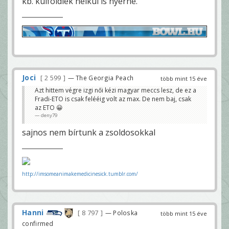
kb. külföldiek nélkül is nyerné.
Joci
2 599
— The Georgia Peach
több mint 15 éve
Azt hittem végre izgi női kézi magyar meccs lesz, de ez a
Fradi-ETO is csak felééig volt az max. De nem baj, csak
az ETO 😀
deny79
sajnos nem bírtunk a zsoldosokkal
http://imsomeanimakemedicinesick.tumblr.com/
Hanni
8 797
— Poloska
több mint 15 éve
confirmed