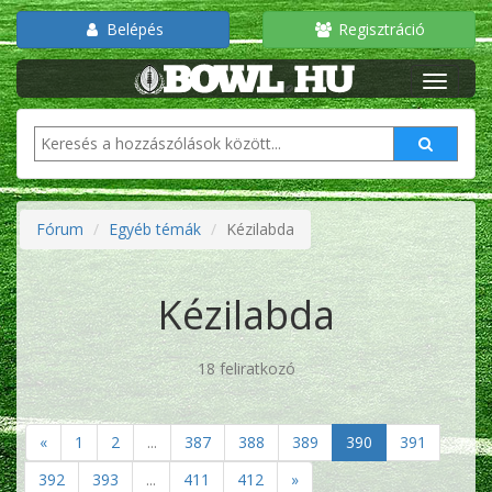
Belépés
Regisztráció
Fórum
Egyéb témák
Kézilabda
Kézilabda
18 feliratkozó
«
1
2
...
387
388
389
390
391
392
393
...
411
412
»