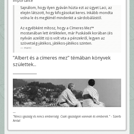
importante
Sajnálom, hogy ilyen gyáván húzta ezt az ügyet Laci, az
elején látszott, hogy kifogásokat keres. Inkább mondta
volna le és megkímél mindenkit a sárdobálástól.
Az egyébként mítosz, hogy a Címeres Mez™
mostanában lett értéktelen, már Puskásék korában (és
nyilván azelőtt is) is volt vita a pénzekről, legyen az
szövetség-játékos, játékos-játékos szinten.
marci
"Albert és a címeres mez" témában könyvek
születtek...
---
"Nincs igazság és nincs emberiség. Csak igazságok vannak és emberek."
- Szerb
Antal