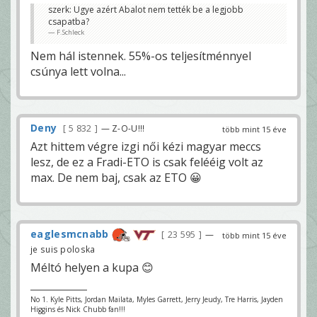
szerk: Ugye azért Abalot nem tették be a legjobb
csapatba?
F.Schleck
Nem hál istennek. 55%-os teljesítménnyel
csúnya lett volna...
Deny
5 832
— Z-O-U!!!
több mint 15 éve
Azt hittem végre izgi női kézi magyar meccs
lesz, de ez a Fradi-ETO is csak felééig volt az
max. De nem baj, csak az ETO 😀
eaglesmcnabb
23 595
—
több mint 15 éve
je suis poloska
Méltó helyen a kupa 😊
No 1. Kyle Pitts, Jordan Mailata, Myles Garrett, Jerry Jeudy, Tre Harris, Jayden
Higgins és Nick Chubb fan!!!