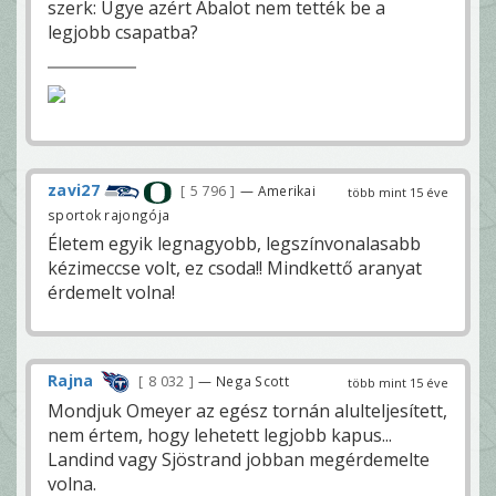
szerk: Ugye azért Abalot nem tették be a
legjobb csapatba?
zavi27
5 796
— Amerikai
több mint 15 éve
sportok rajongója
Életem egyik legnagyobb, legszínvonalasabb
kézimeccse volt, ez csoda!! Mindkettő aranyat
érdemelt volna!
Rajna
8 032
— Nega Scott
több mint 15 éve
Mondjuk Omeyer az egész tornán alulteljesített,
nem értem, hogy lehetett legjobb kapus...
Landind vagy Sjöstrand jobban megérdemelte
volna.