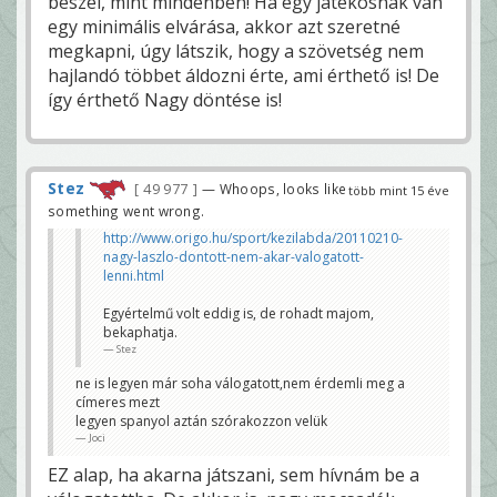
beszél, mint mindenben! Ha egy játékosnak van
egy minimális elvárása, akkor azt szeretné
megkapni, úgy látszik, hogy a szövetség nem
hajlandó többet áldozni érte, ami érthető is! De
így érthető Nagy döntése is!
Stez
49 977
— Whoops, looks like
több mint 15 éve
something went wrong.
http://www.origo.hu/sport/kezilabda/20110210-
nagy-laszlo-dontott-nem-akar-valogatott-
lenni.html
Egyértelmű volt eddig is, de rohadt majom,
bekaphatja.
Stez
ne is legyen már soha válogatott,nem érdemli meg a
címeres mezt
legyen spanyol aztán szórakozzon velük
Joci
EZ alap, ha akarna játszani, sem hívnám be a