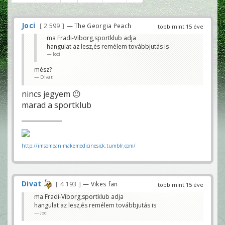
Joci
2 599
— The Georgia Peach
több mint 15 éve
ma Fradi-Viborg,sportklub adja
hangulat az lesz,és remélem továbbjutás is
Joci
mész?
Divat
nincs jegyem 😐
marad a sportklub
http://imsomeanimakemedicinesick.tumblr.com/
Divat
4 193
— Vikes fan
több mint 15 éve
ma Fradi-Viborg,sportklub adja
hangulat az lesz,és remélem továbbjutás is
Joci