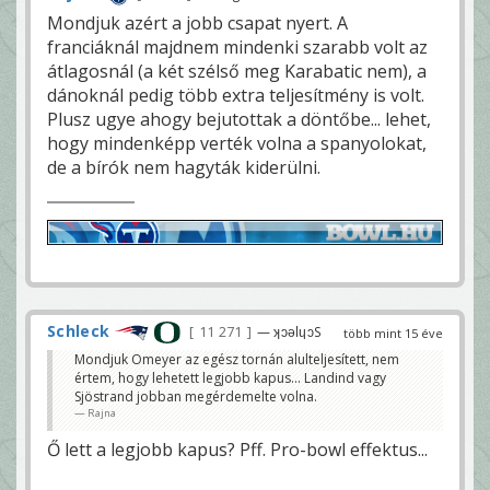
Mondjuk azért a jobb csapat nyert. A
franciáknál majdnem mindenki szarabb volt az
átlagosnál (a két szélső meg Karabatic nem), a
dánoknál pedig több extra teljesítmény is volt.
Plusz ugye ahogy bejutottak a döntőbe... lehet,
hogy mindenképp verték volna a spanyolokat,
de a bírók nem hagyták kiderülni.
Schleck
11 271
— ʞɔǝlɥɔS
több mint 15 éve
Mondjuk Omeyer az egész tornán alulteljesített, nem
értem, hogy lehetett legjobb kapus... Landind vagy
Sjöstrand jobban megérdemelte volna.
Rajna
Ő lett a legjobb kapus? Pff. Pro-bowl effektus...