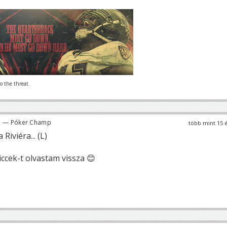
o the threat.
— Póker Champ
több mint 15 
iviéra... (L)
Viccek-t olvastam vissza 😊