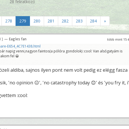
28 feliratkozó
278
279
280
281
282
283
284
»
8
— Eagles fan
több mint 15 
share-E654_4C7E1438.html
 pár napig venni,nagyon faintos(a pólóra gondolok) :cool: Van alsógatyám is
rakom fel 😀
özeli aldiba, sajnos ilyen pont nem volt pedig ez elégg fasza
ik, 'no opinion 😐', 'no catastrophy today 😊' és 'you fry it, i'
vettem :cool: