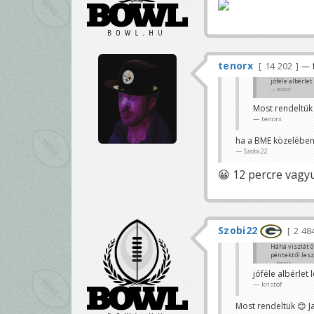
tenorx
14 202
— f
jóféle albérlet
kristof
Most rendeltük 
tenorx
ha a BME közelében 
Szobi22
😀 12 percre vagy
Szobi22
2 48
Háhá viszlát 0
péntektől lesz
tenorx
jóféle albérlet 
kristof
Most rendeltük 😊 Ja