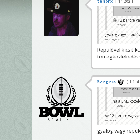
tenorx
14 202
— f
ha a BME köze
Szobi22
😀 12 percre v
tenorx
gyalog vagy repülőv
Szegecs
Repülővel kicsit k
tömegközlekedésse
Szegecs
1 11
Most rendeltük
tenorx
ha a BME közel
Szobi22
😀 12 percre vagyun
tenorx
gyalog vagy repül