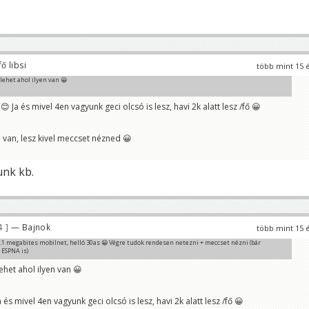
ő libsi
több mint 15 
 lehet ahol ilyen van 😀
 Ja és mivel 4en vagyunk geci olcsó is lesz, havi 2k alatt lesz /fő 😀
van, lesz kivel meccset nézned 😀
unk kb.
4
— Bajnok
több mint 15 
.1 megabites mobilnet, helló 30as 😀 Végre tudok rendesen netezni + meccset nézni (bár
 ESPNA is)
lehet ahol ilyen van 😀
 és mivel 4en vagyunk geci olcsó is lesz, havi 2k alatt lesz /fő 😀