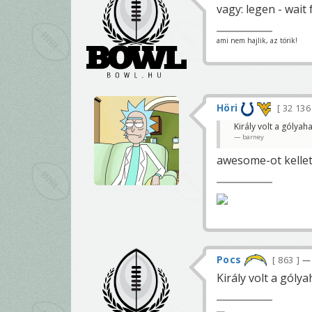
vagy: legen - wait f
ami nem hajlik, az törik!
Höri
32 13
Király volt a gólyah
barney
awesome-ot kellet
Pocs
863
— 
Király volt a gólya