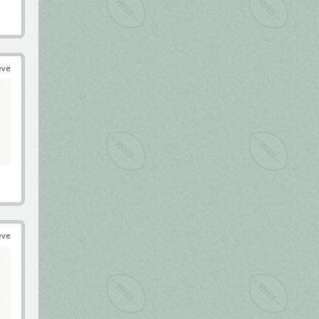
éve
éve