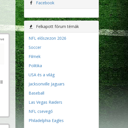
Facebook
Felkapott fórum témák
NFL előszezon 2026
éve
Soccer
Filmek
Politika
USA és a világ
ll
Jacksonville Jaguars
Baseball
Las Vegas Raiders
NFL csevegő
Philadelphia Eagles