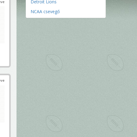
Detroit Lions
éve
NCAA csevegő
éve