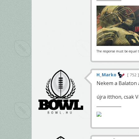
The response must be equal t
H_Marko
752
Nekem a Balaton a R
újra itthon, csak 