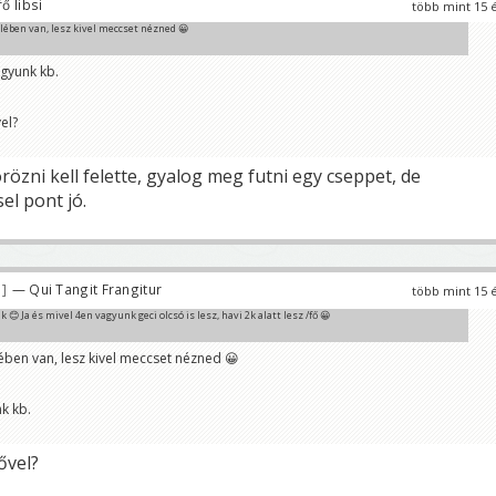
ő libsi
több mint 15 
lében van, lesz kivel meccset nézned 😀
agyunk kb.
el?
örözni kell felette, gyalog meg futni egy cseppet, de
l pont jó.
4
— Qui Tangit Frangitur
több mint 15 
 😊 Ja és mivel 4en vagyunk geci olcsó is lesz, havi 2k alatt lesz /fő 😀
ében van, lesz kivel meccset nézned 😀
k kb.
ővel?