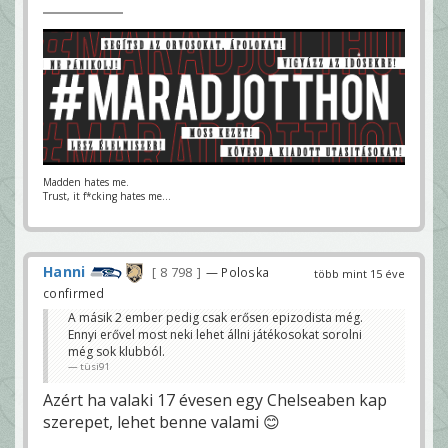
Madden hates me.
Trust, it f*cking hates me...
Hanni
8 798
— Poloska
több mint 15 éve
confirmed
A másik 2 ember pedig csak erősen epizodista még.
Ennyi erővel most neki lehet állni játékosokat sorolni
még sok klubból.
tüsi91
Azért ha valaki 17 évesen egy Chelseaben kap
szerepet, lehet benne valami 😊