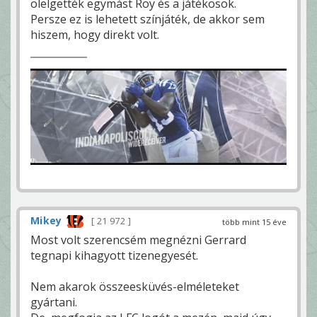
ölelgették egymást Roy és a játékosok.
Persze ez is lehetett színjáték, de akkor sem
hiszem, hogy direkt volt.
Mikey
21 972
több mint 15 éve
Most volt szerencsém megnézni Gerrard
tegnapi kihagyott tizenegyesét.
Nem akarok összeesküvés-elméleteket
gyártani.