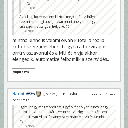
F.Schleck
😊
Mad
Az a baj, hogy ez sem biztos megoldás. A hülyéje
szerintem förgi utódja akar lenni ahelyett, hogy
visszajönne az igazi helyére. 😊
F.Schleck
mintha lenne is valami olyan kitétel a reallal
kötött szerződésében, hogyha a borvirágos
orrú visszavonul és a MU őt hívja akkor
elengedik, automatice felbomlik a szerződés....
@KJuraszik
Hanni
8 798
— Poloska
több mint 15 éve
confirmed
Ugye, hogy megmondtam. Egyébként olyan nincs, hogy
helyrehozhatatlan kár szerintem. Addig semmiképpen,
amíg itt van Abra. Én annyira várnám vissza Mourinhot.
😐
F.Schleck