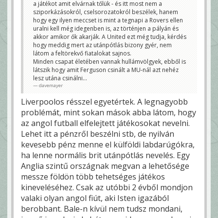
a játékot amit elvárnak tőlük - és itt most nem a
sziporkázásokról, cselsorozatokról beszélek, hanem
hogy egy ilyen meccset is mint a tegnapi a Rovers ellen
uralni kell még idegenben is, az történjen a pályán és
akkor amikor ők akarják. A United ezt még tudja, kérdés
hogy meddig mert az utánpótlás bizony gyér, nem
látom a feltörekvő fiatalokat sajnos.
Minden csapat életében vannak hullámvölgyek, ebből is
látszik hogy amit Ferguson csinált a MU-nál azt nehéz
lesz utána csinálni...
davemayer
Liverpoolos résszel egyetértek. A legnagyobb
problémát, mint sokan mások abba látom, hogy
az angol futball elfelejtett játékosokat nevelni.
Lehet itt a pénzről beszélni stb, de nyilván
kevesebb pénz menne el külföldi labdarúgókra,
ha lenne normális brit utánpótlás nevelés. Egy
Anglia szintű országnak megvan a lehetősége
messze földön több tehetséges játékos
kineveléséhez. Csak az utóbbi 2 évből mondjon
valaki olyan angol fiút, aki Isten igazából
berobbant. Bale-n kívül nem tudsz mondani,