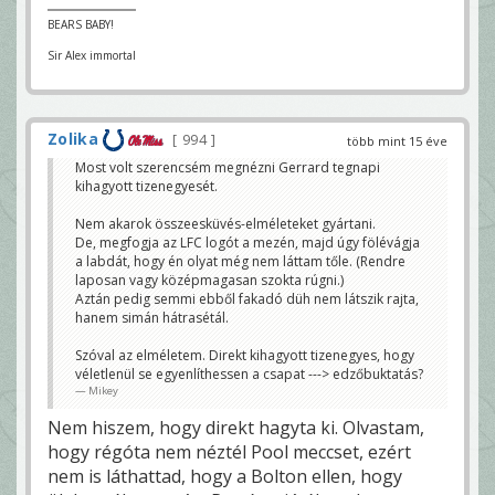
BEARS BABY!
Sir Alex immortal
Zolika
994
több mint 15 éve
Most volt szerencsém megnézni Gerrard tegnapi
kihagyott tizenegyesét.
Nem akarok összeesküvés-elméleteket gyártani.
De, megfogja az LFC logót a mezén, majd úgy fölévágja
a labdát, hogy én olyat még nem láttam tőle. (Rendre
laposan vagy középmagasan szokta rúgni.)
Aztán pedig semmi ebből fakadó düh nem látszik rajta,
hanem simán hátrasétál.
Szóval az elméletem. Direkt kihagyott tizenegyes, hogy
véletlenül se egyenlíthessen a csapat ---> edzőbuktatás?
Mikey
Nem hiszem, hogy direkt hagyta ki. Olvastam,
hogy régóta nem néztél Pool meccset, ezért
nem is láthattad, hogy a Bolton ellen, hogy