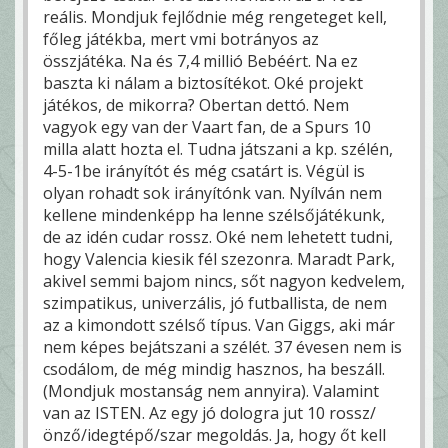
reális. Mondjuk fejlődnie még rengeteget kell,
főleg játékba, mert vmi botrányos az
összjátéka. Na és 7,4 millió Bebéért. Na ez
baszta ki nálam a biztosítékot. Oké projekt
játékos, de mikorra? Obertan dettó. Nem
vagyok egy van der Vaart fan, de a Spurs 10
milla alatt hozta el. Tudna játszani a kp. szélén,
4-5-1be irányítót és még csatárt is. Végül is
olyan rohadt sok irányítónk van. Nyílván nem
kellene mindenképp ha lenne szélsőjátékunk,
de az idén cudar rossz. Oké nem lehetett tudni,
hogy Valencia kiesik fél szezonra. Maradt Park,
akivel semmi bajom nincs, sőt nagyon kedvelem,
szimpatikus, univerzális, jó futballista, de nem
az a kimondott szélső típus. Van Giggs, aki már
nem képes bejátszani a szélét. 37 évesen nem is
csodálom, de még mindig hasznos, ha beszáll.
(Mondjuk mostanság nem annyira). Valamint
van az ISTEN. Az egy jó dologra jut 10 rossz/
önző/idegtépő/szar megoldás. Ja, hogy őt kell