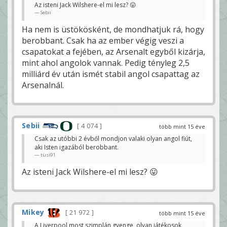
Az isteni Jack Wilshere-el mi lesz? 😛
Sebii
Ha nem is üstökösként, de mondhatjuk rá, hogy
berobbant. Csak ha az ember végig veszi a
csapatokat a fejében, az Arsenalt egyből kizárja,
mint ahol angolok vannak. Pedig tényleg 2,5
milliárd év után ismét stabil angol csapattag az
Arsenalnál.
Sebii
4 074
több mint 15 éve
Csak az utóbbi 2 évből mondjon valaki olyan angol fiút,
aki Isten igazából berobbant.
tüsi91
Az isteni Jack Wilshere-el mi lesz? 😛
Mikey
21 972
több mint 15 éve
A Liverpool most szimplán gyenge, olyan játékosok