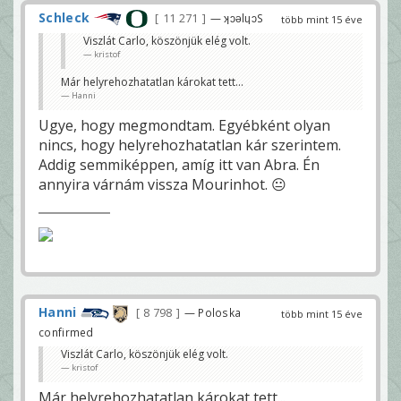
Schleck
11 271
— ʞɔǝlɥɔS
több mint 15 éve
Viszlát Carlo, köszönjük elég volt.
kristof
Már helyrehozhatatlan károkat tett...
Hanni
Ugye, hogy megmondtam. Egyébként olyan
nincs, hogy helyrehozhatatlan kár szerintem.
Addig semmiképpen, amíg itt van Abra. Én
annyira várnám vissza Mourinhot. 😐
Hanni
8 798
— Poloska
több mint 15 éve
confirmed
Viszlát Carlo, köszönjük elég volt.
kristof
Már helyrehozhatatlan károkat tett...