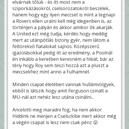
elvárnak tőlük - és itt most nem a
sziporkázásokról, cselsorozatokról beszélek,
hanem hogy egy ilyen meccset is mint a tegnapi
a Rovers ellen uralni kell még idegenben is, az
történjen a pályán és akkor amikor ők akarják.
A United ezt még tudja, kérdés hogy meddig
mert az utánpótlás bizony gyér, nem látom a
feltörekvő fiatalokat sajnos. Középszerű
igazolásokkal pedig itt az eredmény, a Poolnál
én inkább a keretben keresném a hibát, bár az
tény hogy Roy sem teszi hozzá azt a pluszt a
meccsekhez mint anno a Fulhamnél.
Minden csapat életében vannak hullámvölgyek,
ebből is látszik hogy amit Ferguson csinált a
MU-nál azt nehéz lesz utána csinálni...
Ancelotti meg maradni fog, ha nem akkor
Hiddink ne menjen a Cselszkibe mert akkor még
a végén csapat is lesz nem csak pénz 😛