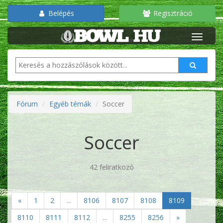
Belépés
Regisztráció
Fórum
Egyéb témák
Soccer
Soccer
42 feliratkozó
«
1
2
...
8106
8107
8108
8109
8110
8111
8112
...
8255
8256
»