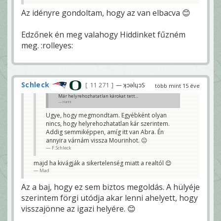
Az idényre gondoltam, hogy az van elbacva 😊
Edzőnek én meg valahogy Hiddinket fűzném
meg. :rolleyes:
Schleck
11 271
— ʞɔǝlɥɔS
több mint 15 éve
Már helyrehozhatatlan károkat tett...
Hanni
Ugye, hogy megmondtam. Egyébként olyan
nincs, hogy helyrehozhatatlan kár szerintem.
Addig semmiképpen, amíg itt van Abra. Én
annyira várnám vissza Mourinhot. 😐
F.Schleck
majd ha kivágják a sikertelenség miatt a realtól 😊
Mad
Az a baj, hogy ez sem biztos megoldás. A hülyéje
szerintem förgi utódja akar lenni ahelyett, hogy
visszajönne az igazi helyére. 😊