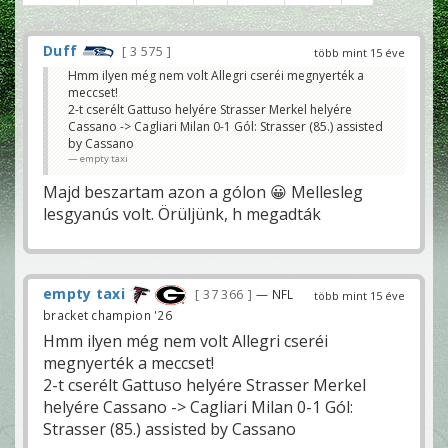
Duff
3 575
több mint 15 éve
Hmm ilyen még nem volt Allegri cseréi megnyerték a
meccset!
2-t cserélt Gattuso helyére Strasser Merkel helyére
Cassano -> Cagliari Milan 0-1 Gól: Strasser (85.) assisted
by Cassano
empty taxi
Majd beszartam azon a gólon 😀 Mellesleg
lesgyanús volt. Örüljünk, h megadták
empty taxi
37 366
— NFL
több mint 15 éve
bracket champion '26
Hmm ilyen még nem volt Allegri cseréi
megnyerték a meccset!
2-t cserélt Gattuso helyére Strasser Merkel
helyére Cassano -> Cagliari Milan 0-1 Gól:
Strasser (85.) assisted by Cassano