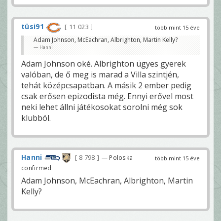
tüsi91
11 023
több mint 15 éve
Adam Johnson, McEachran, Albrighton, Martin Kelly?
Hanni
Adam Johnson oké. Albrighton ügyes gyerek
valóban, de ő meg is marad a Villa szintjén,
tehát középcsapatban. A másik 2 ember pedig
csak erősen epizodista még. Ennyi erővel most
neki lehet állni játékosokat sorolni még sok
klubból.
Hanni
8 798
— Poloska
több mint 15 éve
confirmed
Adam Johnson, McEachran, Albrighton, Martin
Kelly?