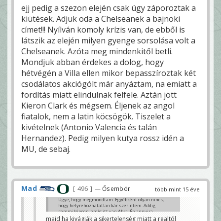
ejj pedig a szezon elején csak úgy záporoztak a
kiütések. Adjuk oda a Chelseanek a bajnoki
címet!!! Nyílván komoly krízis van, de ebből is
látszik az elején milyen gyenge sorsolása volt a
Chelseanek. Azóta meg mindenkitől betli.
Mondjuk abban érdekes a dolog, hogy
hétvégén a Villa ellen mikor bepasszíroztak két
csodálatos akciógólt már anyáztam, na emiatt a
fordítás miatt elindulnak felfele. Aztán jött
Kieron Clark és mégsem. Éljenek az angol
fiatalok, nem a latin köcsögök. Tiszelet a
kivételnek (Antonio Valencia és talán
Hernandez). Pedig milyen kutya rossz idén a
MU, de sebaj.
Mad
496
— Ősembör
több mint 15 éve
Ugye, hogy megmondtam. Egyébként olyan nincs,
hogy helyrehozhatatlan kár szerintem. Addig
semmiképpen, amíg itt van Abra. Én annyira
várnám vissza Mourinhot. 😐
majd ha kivágják a sikertelenség miatt a realtól