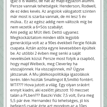
igaz ő is walesi, de hát az majd egyazon alumni.
Persze vannak tehetségek: Henderson, Rodwell,
de ez édes kevés. Az angolok válogatott szinten
már most is szarba vannak, de mi lesz 5 év
múlva... Ez az egész addig nem változik míg be
nem vezetik a 6+5ös szabályt.
Ami pedig az MUt illeti. Dettó ugyanez.
Megkockáztatom minden idők legjobb
generációja volt az a 90es évekbeli Fergie fiókák
csapata. Aztán azóta egyre kevesebben épültek
be. Az utóbbi 2 évben meg senki a saját
nevelésűek közül. Persze most folyik a csapból,
hogy majd Welbeck, meg Cleverley ha
visszajönnek. Ha visszajönnek, mi? Úgyse
játszanak. A Mu játékospolitikája igazolások
terén. Idén hozták Smallingot 8,5millió fontért.
WTF??? Hova jutott a világ. Egy olyan srácért
ennyit kiadni, aki ezelőtt játszott 10 meccset
talán a PLben??? Baszki Vidic 7,5 volt, Evra meg
5,5 pár éve. Hernandez fiú tehetséges, jó kis
befejező csatár érte azt mondom az a 10es