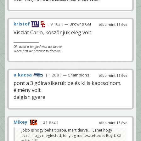
kristof
9 182
— Browns GM
több mint 15 éve
Viszlát Carlo, köszönjük elég volt.
Oh, what a tangled web we weave
When first we practise to deceive!
a.kacsa
1 288
— Champions!
több mint 15 éve
pont a 3 gólra sikerült be és ki is kapcsolnom.
élmény volt.
dalgish gyere
Mikey
21 972
több mint 15 éve
Jobb is hogy behalt papa, mert durva.... Lehet hogy
azzal, hogy meglested, tényleg menesztetted is Roy-t. 😊
kristóf17