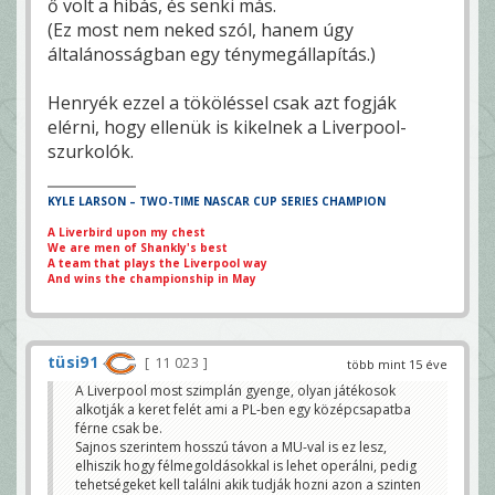
ő volt a hibás, és senki más.
(Ez most nem neked szól, hanem úgy
általánosságban egy ténymegállapítás.)
Henryék ezzel a tököléssel csak azt fogják
elérni, hogy ellenük is kikelnek a Liverpool-
szurkolók.
KYLE LARSON – TWO-TIME NASCAR CUP SERIES CHAMPION
A Liverbird upon my chest
We are men of Shankly's best
A team that plays the Liverpool way
And wins the championship in May
tüsi91
11 023
több mint 15 éve
A Liverpool most szimplán gyenge, olyan játékosok
alkotják a keret felét ami a PL-ben egy középcsapatba
férne csak be.
Sajnos szerintem hosszú távon a MU-val is ez lesz,
elhiszik hogy félmegoldásokkal is lehet operálni, pedig
tehetségeket kell találni akik tudják hozni azon a szinten