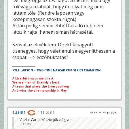
De, megfogja az LFC logót a mezén, majd úgy
fölévágja a labdát, hogy én olyat még nem
láttam tőle. (Rendre laposan vagy
középmagasan szokta rúgni.)
Aztán pedig semmi ebből fakadó düh nem
látszik rajta, hanem simán hátrasétál.
Szóval az elméletem. Direkt kihagyott
tizenegyes, hogy véletlenül se egyenlíthessen a
csapat ---> edzőbuktatás?
KYLE LARSON – TWO-TIME NASCAR CUP SERIES CHAMPION
A Liverbird upon my chest
We are men of Shankly's best
A team that plays the Liverpool way
And wins the championship in May
tüsi91
11 023
több mint 15 éve
Viszlát Carlo, köszönjük elég volt.
kristof