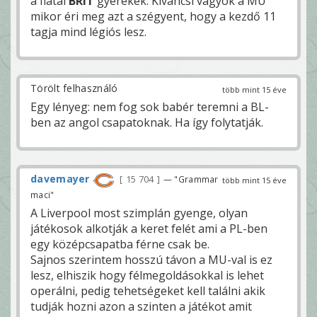
a fiatal
BRIT
gyerekek. Kíváncsi vagyok a MU
mikor éri meg azt a szégyent, hogy a kezdő 11
tagja mind légiós lesz.
Törölt felhasználó
több mint 15 éve
Egy lényeg: nem fog sok babér teremni a BL-
ben az angol csapatoknak. Ha így folytatják.
davemayer
15 704
— "Grammar
több mint 15 éve
maci"
A Liverpool most szimplán gyenge, olyan
játékosok alkotják a keret felét ami a PL-ben
egy középcsapatba férne csak be.
Sajnos szerintem hosszú távon a MU-val is ez
lesz, elhiszik hogy félmegoldásokkal is lehet
operálni, pedig tehetségeket kell találni akik
tudják hozni azon a szinten a játékot amit