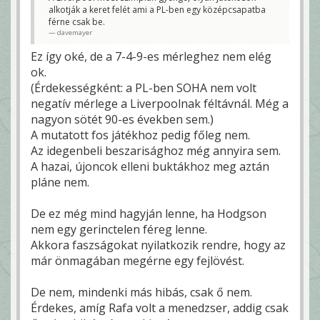
alkotják a keret felét ami a PL-ben egy középcsapatba
férne csak be.
davemayer
Ez így oké, de a 7-4-9-es mérleghez nem elég
ok.
(Érdekességként: a PL-ben SOHA nem volt
negatív mérlege a Liverpoolnak féltávnál. Még a
nagyon sötét 90-es években sem.)
A mutatott fos játékhoz pedig főleg nem.
Az idegenbeli beszarisághoz még annyira sem.
A hazai, újoncok elleni buktákhoz meg aztán
pláne nem.
De ez még mind hagyján lenne, ha Hodgson
nem egy gerinctelen féreg lenne.
Akkora faszságokat nyilatkozik rendre, hogy az
már önmagában megérne egy fejlövést.
De nem, mindenki más hibás, csak ő nem.
Érdekes, amíg Rafa volt a menedzser, addig csak