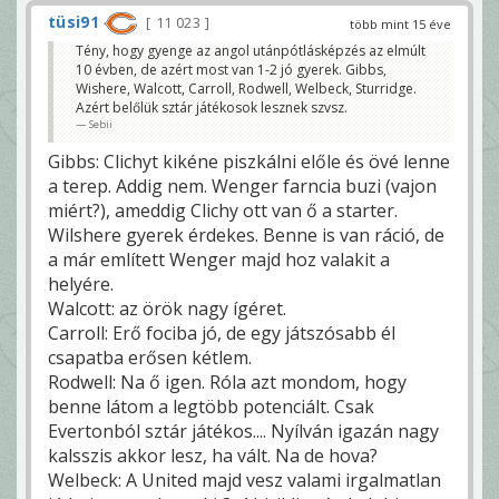
tüsi91
11 023
több mint 15 éve
Tény, hogy gyenge az angol utánpótlásképzés az elmúlt
10 évben, de azért most van 1-2 jó gyerek. Gibbs,
Wishere, Walcott, Carroll, Rodwell, Welbeck, Sturridge.
Azért belőlük sztár játékosok lesznek szvsz.
Sebii
Gibbs: Clichyt kikéne piszkálni előle és övé lenne
a terep. Addig nem. Wenger farncia buzi (vajon
miért?), ameddig Clichy ott van ő a starter.
Wilshere gyerek érdekes. Benne is van ráció, de
a már említett Wenger majd hoz valakit a
helyére.
Walcott: az örök nagy ígéret.
Carroll: Erő fociba jó, de egy játszósabb él
csapatba erősen kétlem.
Rodwell: Na ő igen. Róla azt mondom, hogy
benne látom a legtöbb potenciált. Csak
Evertonból sztár játékos.... Nyílván igazán nagy
kalsszis akkor lesz, ha vált. Na de hova?
Welbeck: A United majd vesz valami irgalmatlan