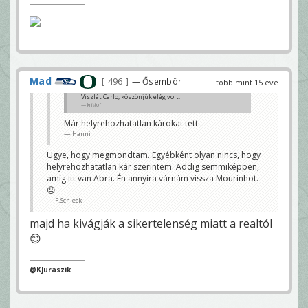
Mad
496
— Ősembör
több mint 15 éve
Viszlát Carlo, köszönjük elég volt.
kristof
Már helyrehozhatatlan károkat tett...
Hanni
Ugye, hogy megmondtam. Egyébként olyan nincs, hogy
helyrehozhatatlan kár szerintem. Addig semmiképpen,
amíg itt van Abra. Én annyira várnám vissza Mourinhot.
😐
F.Schleck
majd ha kivágják a sikertelenség miatt a realtól
😊
@KJuraszik