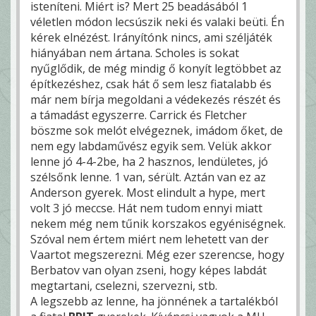
isteníteni. Miért is? Mert 25 beadásából 1
véletlen módon lecsúszik neki és valaki beüti. Én
kérek elnézést. Irányítónk nincs, ami széljáték
hiányában nem ártana. Scholes is sokat
nyűglődik, de még mindig ő konyít legtöbbet az
építkezéshez, csak hát ő sem lesz fiatalabb és
már nem bírja megoldani a védekezés részét és
a támadást egyszerre. Carrick és Fletcher
böszme sok melót elvégeznek, imádom őket, de
nem egy labdaművész egyik sem. Velük akkor
lenne jó 4-4-2be, ha 2 hasznos, lendületes, jó
szélsőnk lenne. 1 van, sérült. Aztán van ez az
Anderson gyerek. Most elindult a hype, mert
volt 3 jó meccse. Hát nem tudom ennyi miatt
nekem még nem tűnik korszakos egyéniségnek.
Szóval nem értem miért nem lehetett van der
Vaartot megszerezni. Még ezer szerencse, hogy
Berbatov van olyan zseni, hogy képes labdát
megtartani, cselezni, szervezni, stb.
A legszebb az lenne, ha jönnének a tartalékból