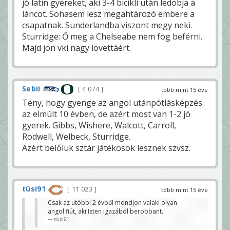
jó latin gyereket, aki 3-4 bicikli után ledobja a
láncot. Sohasem lesz megahtározó embere a
csapatnak. Sunderlandba viszont megy neki.
Sturridge: Ő meg a Chelseabe nem fog beférni.
Majd jön vki nagy lovettáért.
Sebii
4 074
több mint 15 éve
Tény, hogy gyenge az angol utánpótlásképzés
az elmúlt 10 évben, de azért most van 1-2 jó
gyerek. Gibbs, Wishere, Walcott, Carroll,
Rodwell, Welbeck, Sturridge.
Azért belőlük sztár játékosok lesznek szvsz.
tüsi91
11 023
több mint 15 éve
Csak az utóbbi 2 évből mondjon valaki olyan
angol fiút, aki Isten igazából berobbant.
tüsi91