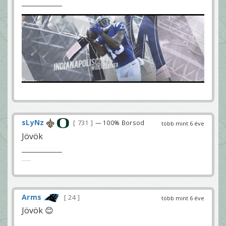
sLyNz
731
— 100% Borsod
több mint 6 éve
Jövök
......
Arms
24
több mint 6 éve
Jövök 😊