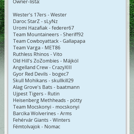
Owner-lista:
Wester's 17ers - Wester
Daroc StarZ - sLyNz
Uromi Hazafiak - federer67
Team Mountaineers - Sheriff92
Team Cowboyattack - Gallapapa
Team Varga - MET86
Ruthless Rhinos - Vito
Old Hill's ZoZombies - Májköl
Angelland Crew - CrazyXIII
Gyor Red Devils - bogec7
Skull Mohikans - skullkill29
Alag Grove's Bats - baatmann
Ujpest Tigers - Rutin
Heisenberg Methheads - pötty
Team Mocskonyi - mocskonyi
Barcika Wolverines - Arms
Fehérvár Giants - Winters
Fémtolvajok - Nomac