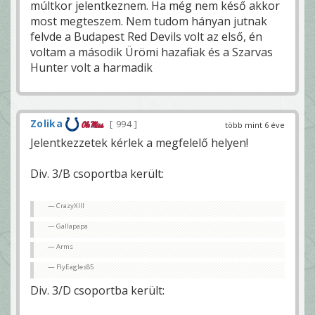
múltkor jelentkeznem. Ha még nem késő akkor
most megteszem. Nem tudom hányan jutnak
felvde a Budapest Red Devils volt az első, én
voltam a második Ürömi hazafiak és a Szarvas
Hunter volt a harmadik
Zolika
994
több mint 6 éve
Jelentkezzetek kérlek a megfelelő helyen!
Div. 3/B csoportba került:
CrazyXIII
Gallapapa
Arms
FlyEagles85
Div. 3/D csoportba került: