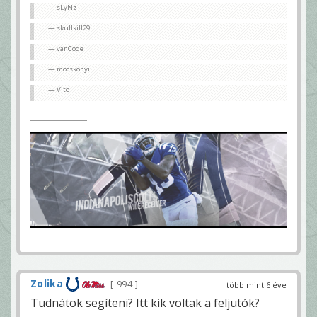
sLyNz
skullkill29
vanCode
mocskonyi
Vito
Zolika
994
több mint 6 éve
Tudnátok segíteni? Itt kik voltak a feljutók?