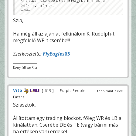
kínálatban. Cserébe DE és TE (vagy bármi más ha
értéken van) érdekel.
Vito
Szia,
Ha még áll az ajánlat felkínálom K. Rudolph-t
megfelelő WR-t cserébe!!!
Szerkesztette:
FlyEagles85
Every fall we Rise
Vito
619
— Purple People
több mint 7 éve
Eaters
Sziasztok,
Állítottam egy trading blockot, főleg WR és LB a
kínálatban. Cserébe DE és TE (vagy bármi más
ha értéken van) érdekel.