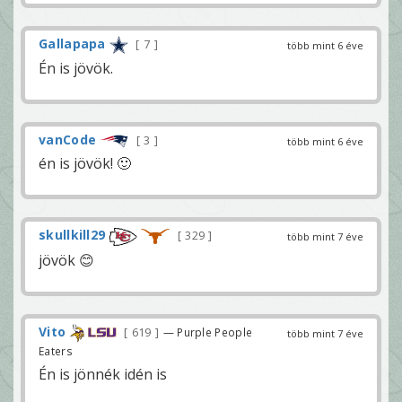
Gallapapa
7
több mint 6 éve
Én is jövök.
vanCode
3
több mint 6 éve
én is jövök! 🙂
skullkill29
329
több mint 7 éve
jövök 😊
Vito
619
— Purple People
több mint 7 éve
Eaters
Én is jönnék idén is