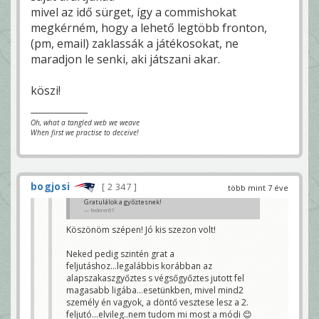
mivel az idő sürget, így a commishokat
megkérném, hogy a lehető legtöbb fronton,
(pm, email) zaklassák a játékosokat, ne
maradjon le senki, aki játszani akar.
köszi!
Oh, what a tangled web we weave
When first we practise to deceive!
bogjosi
2 347
több mint 7 éve
Gratulálok a győztesnek!
federer67
Köszönöm szépen! Jó kis szezon volt!
Neked pedig szintén grat a
feljutáshoz...legalábbis korábban az
alapszakaszgyőztes s végsőgyőztes jutott fel
magasabb ligába...esetünkben, mivel mind2
személy én vagyok, a döntő vesztese lesz a 2.
feljutó...elvileg..nem tudom mi most a módi 😊