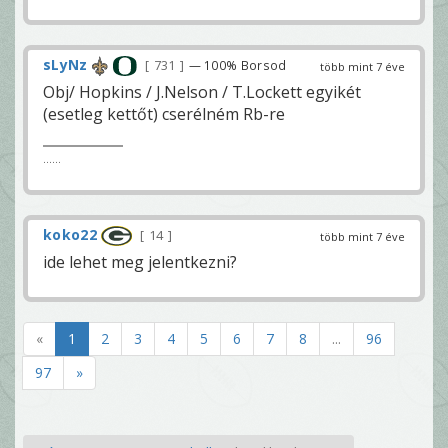
sLyNz
731
— 100% Borsod
több mint 7 éve
Obj/ Hopkins / J.Nelson / T.Lockett egyikét
(esetleg kettőt) cserélném Rb-re
......
koko22
14
több mint 7 éve
ide lehet meg jelentkezni?
«
1
2
3
4
5
6
7
8
...
96
97
»