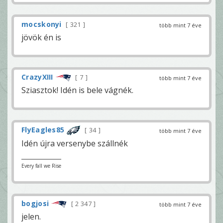
mocskonyi
321
több mint 7 éve
jövök én is
CrazyXIII
7
több mint 7 éve
Sziasztok! Idén is bele vágnék.
FlyEagles85
34
több mint 7 éve
Idén újra versenybe szállnék
Every fall we Rise
bogjosi
2 347
több mint 7 éve
jelen.