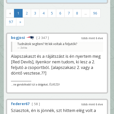
«
1
2
3
4
5
6
7
8
...
96
97
»
bogjosi
2 347
több mint 6 éve
Tudnátok segíteni? Itt kik voltak a feljutók?
Zolika
Alapszakaszt és a rájátszást is én nyertem meg
[Red Devils], ilyenkor nem tudom, ki lesz a 2.
feljutó a csoportból.. [alapszakasz 2. vagy a
döntő vesztese..??]
...ne gondolkodd túl a dolgokat, ÉLVEZD!
federer67
58
több mint 6 éve
Sziasztok, én is jönnék, szt hittem elég volt a