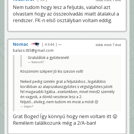
Nem tudom hogy lesz a feljutás, valahol azt
olvastam hogy az összeolvadás miatt átalakul a
rendszer. FK-n első osztályban voltam eddig.
Nomac
4 644
—
több mint 7 éve
balazs.t85@gmail.com
Gratulálok a győztesnek!
federer67
Köszönöm szépen! Jó kis szezon volt!
Neked pedig szintén grat a feljutáshoz...legalábbis
korábban az alapszakaszgyőztes s végsőgyőztes jutott
fel magasabb ligába...esetünkben, mivel mind2 személy
én vagyok, a döntő vesztese lesz a 2.
feljutó...elvileg..nem tudom mi most a módi 😊
bogec7
Grat Bogec! Így könnyű hogy nem voltam itt 😛
Remélem találkozunk még a 2/A-ban!