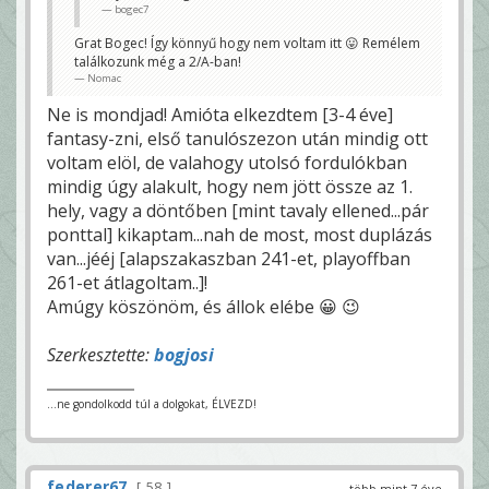
bogec7
Grat Bogec! Így könnyű hogy nem voltam itt 😛 Remélem
találkozunk még a 2/A-ban!
Nomac
Ne is mondjad! Amióta elkezdtem [3-4 éve]
fantasy-zni, első tanulószezon után mindig ott
voltam elöl, de valahogy utolsó fordulókban
mindig úgy alakult, hogy nem jött össze az 1.
hely, vagy a döntőben [mint tavaly ellened...pár
ponttal] kikaptam...nah de most, most duplázás
van...jééj [alapszakaszban 241-et, playoffban
261-et átlagoltam..]!
Amúgy köszönöm, és állok elébe 😀 😉
Szerkesztette:
bogjosi
...ne gondolkodd túl a dolgokat, ÉLVEZD!
federer67
58
több mint 7 éve