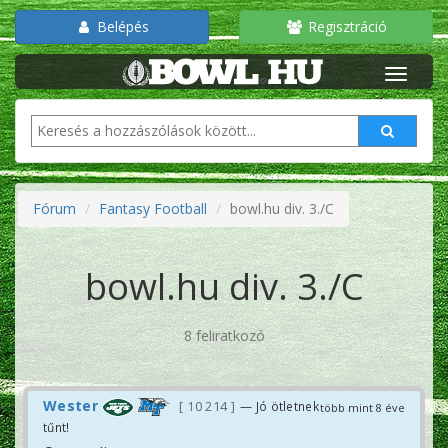
Belépés
Regisztráció
Fórum
Fantasy Football
bowl.hu div. 3./C
bowl.hu div. 3./C
8 feliratkozó
Wester
10 214
— Jó ötletnek
több mint 8 éve
tűnt!