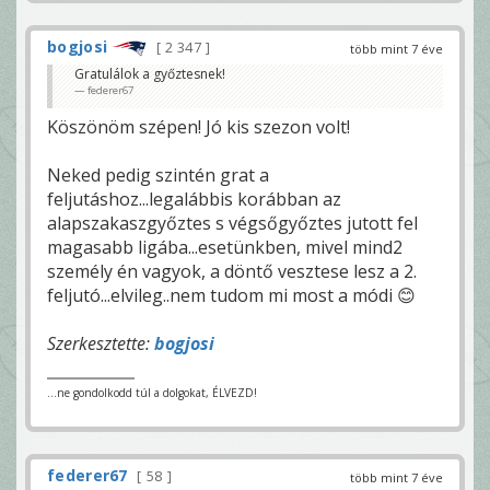
bogjosi
2 347
több mint 7 éve
Gratulálok a győztesnek!
federer67
Köszönöm szépen! Jó kis szezon volt!
Neked pedig szintén grat a
feljutáshoz...legalábbis korábban az
alapszakaszgyőztes s végsőgyőztes jutott fel
magasabb ligába...esetünkben, mivel mind2
személy én vagyok, a döntő vesztese lesz a 2.
feljutó...elvileg..nem tudom mi most a módi 😊
Szerkesztette:
bogjosi
...ne gondolkodd túl a dolgokat, ÉLVEZD!
federer67
58
több mint 7 éve