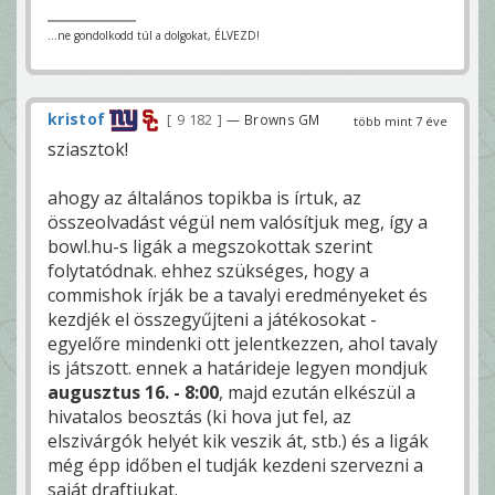
...ne gondolkodd túl a dolgokat, ÉLVEZD!
kristof
9 182
— Browns GM
több mint 7 éve
sziasztok!
ahogy az általános topikba is írtuk, az
összeolvadást végül nem valósítjuk meg, így a
bowl.hu-s ligák a megszokottak szerint
folytatódnak. ehhez szükséges, hogy a
commishok írják be a tavalyi eredményeket és
kezdjék el összegyűjteni a játékosokat -
egyelőre mindenki ott jelentkezzen, ahol tavaly
is játszott. ennek a határideje legyen mondjuk
augusztus 16. - 8:00
, majd ezután elkészül a
hivatalos beosztás (ki hova jut fel, az
elszivárgók helyét kik veszik át, stb.) és a ligák
még épp időben el tudják kezdeni szervezni a
saját draftjukat.