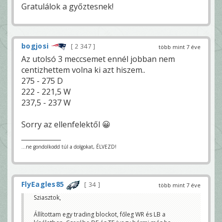
Gratulálok a győztesnek!
bogjosi
2 347
több mint 7 éve
Az utolsó 3 meccsemet ennél jobban nem
centizhettem volna ki azt hiszem..
275 - 275 D
222 - 221,5 W
237,5 - 237 W
Sorry az ellenfelektől 😀
...ne gondolkodd túl a dolgokat, ÉLVEZD!
FlyEagles85
34
több mint 7 éve
Sziasztok,
Állítottam egy trading blockot, főleg WR és LB a