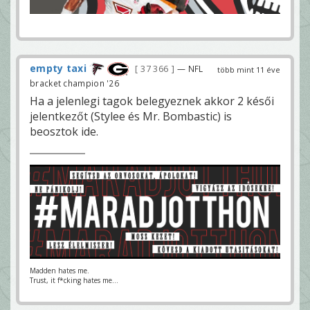
empty taxi
37 366
— NFL
több mint 11 éve
bracket champion '26
Ha a jelenlegi tagok belegyeznek akkor 2 késői
jelentkezőt (Stylee és Mr. Bombastic) is
beosztok ide.
Madden hates me.
Trust, it f*cking hates me...