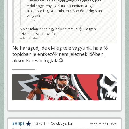
Hát itt nem, de ha jelentkeznek az emberek és
schdavegt
eldől hogy tényleg el tudjuk indítani a ligát,
akkor sor fog rá kerülni mielőbb 😊 Eddig 6-an
vagyunk
Tibes
Akkor talán lenne egy hely nekem is. 😊 Ha igen,
szívesen csatlakoznék!
Mr. Bombastic
Ne haragudj, de elvileg tele vagyunk, ha a fő
topicban jelentkezők nem jeleznek időben,
akkor keresni foglak 😉
Sonpi
270
— Cowboys fan
több mint 11 éve