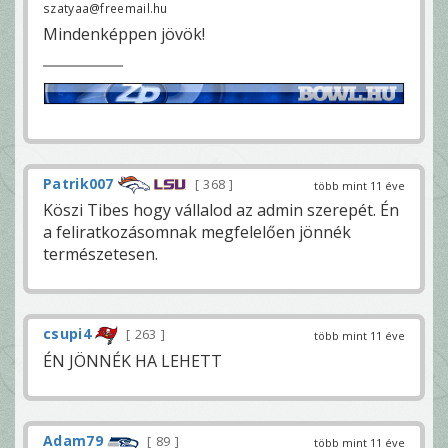
szatyaa@freemail.hu
Mindenképpen jövök!
Patrik007
368
több mint 11 éve
Köszi Tibes hogy vállalod az admin szerepét. Én
a feliratkozásomnak megfelelően jönnék
természetesen.
csupi4
263
több mint 11 éve
ÉN JÖNNÉK HA LEHETT
Adam79
89
több mint 11 éve