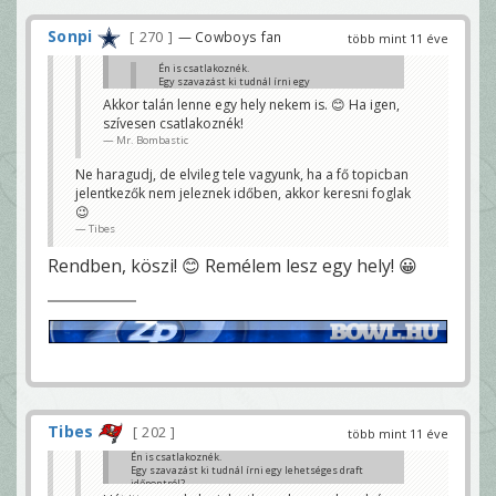
Sonpi
270
— Cowboys fan
több mint 11 éve
Én is csatlakoznék.
Egy szavazást ki tudnál írni egy
lehetséges draft időpontról?
Akkor talán lenne egy hely nekem is. 😊 Ha igen,
schdavegt
szívesen csatlakoznék!
Hát itt nem, de ha jelentkeznek az emberek és eldől
Mr. Bombastic
hogy tényleg el tudjuk indítani a ligát, akkor sor fog
rá kerülni mielőbb 😊 Eddig 6-an vagyunk
Ne haragudj, de elvileg tele vagyunk, ha a fő topicban
Tibes
jelentkezők nem jeleznek időben, akkor keresni foglak
😉
Tibes
Rendben, köszi! 😊 Remélem lesz egy hely! 😀
Tibes
202
több mint 11 éve
Én is csatlakoznék.
Egy szavazást ki tudnál írni egy lehetséges draft
időpontról?