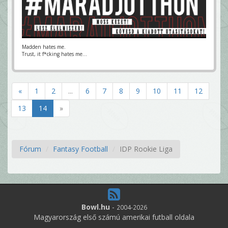
Madden hates me.
Trust, it f*cking hates me...
«
1
2
...
6
7
8
9
10
11
12
13
14
»
Fórum
Fantasy Football
IDP Rookie Liga
Bowl.hu
-
2004-2026
Magyarország első számú amerikai futball oldala