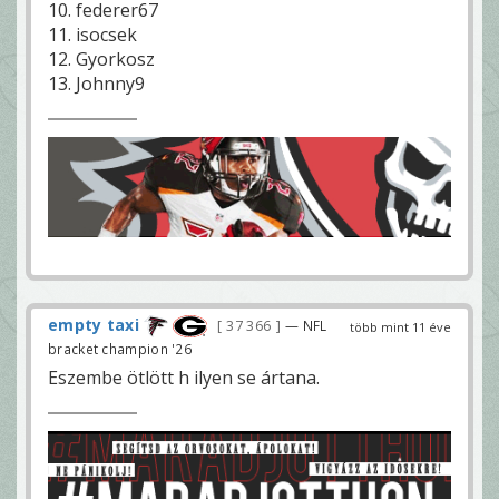
10. federer67
11. isocsek
12. Gyorkosz
13. Johnny9
empty taxi
37 366
— NFL
több mint 11 éve
bracket champion '26
Eszembe ötlött h ilyen se ártana.