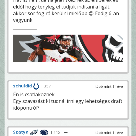
eldől hogy tényleg el tudjuk indítani a ligát,
akkor sor fog rá kerülni mielőbb 😊 Eddig 6-an
vagyunk
schuldid
357
több mint 11 éve
Én is csatlakoznék.
Egy szavazást ki tudnál írni egy lehetséges draft
időpontról?
Szatya
115
—
több mint 11 éve