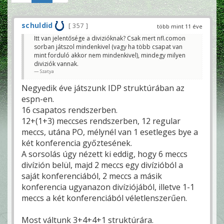
schuldid
357
több mint 11 éve
Itt van jelentősége a divizióknak? Csak mert nfl.comon
sorban játszol mindenkivel (vagy ha több csapat van
mint forduló akkor nem mindenkivel), mindegy milyen
diviziók vannak.
Szatya
Negyedik éve játszunk IDP struktúrában az
espn-en.
16 csapatos rendszerben.
12+(1+3) meccses rendszerben, 12 regular
meccs, utána PO, mélynél van 1 esetleges bye a
két konferencia győztesének.
A sorsolás úgy nézett ki eddig, hogy 6 meccs
divízión belül, majd 2 meccs egy divízióból a
saját konferenciából, 2 meccs a másik
konferencia ugyanazon divíziójából, illetve 1-1
meccs a két konferenciából véletlenszerűen.
Most váltunk 3+4+4+1 struktúrára.