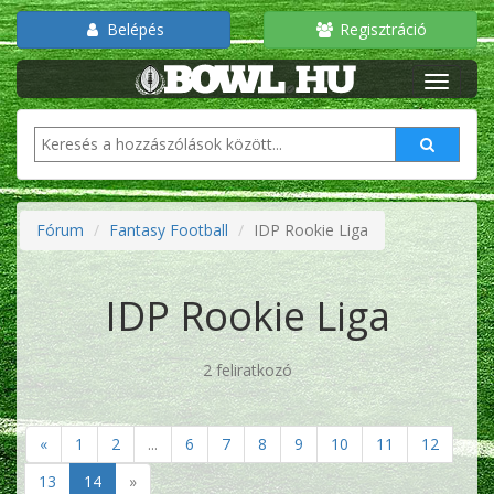
Belépés
Regisztráció
Fórum
Fantasy Football
IDP Rookie Liga
IDP Rookie Liga
2 feliratkozó
«
1
2
...
6
7
8
9
10
11
12
13
14
»