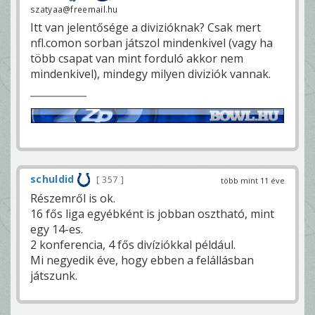
szatyaa@freemail.hu
Itt van jelentősége a divizióknak? Csak mert
nfl.comon sorban játszol mindenkivel (vagy ha
több csapat van mint forduló akkor nem
mindenkivel), mindegy milyen diviziók vannak.
schuldid
357
több mint 11 éve
Részemről is ok.
16 fős liga egyébként is jobban osztható, mint
egy 14-es.
2 konferencia, 4 fős divíziókkal például.
Mi negyedik éve, hogy ebben a felállásban
játszunk.