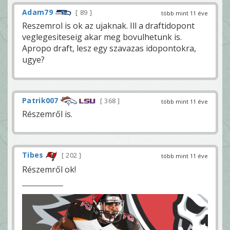
Adam79
89
több mint 11 éve
Reszemrol is ok az ujaknak. Ill a draftidopont
veglegesiteseig akar meg bovulhetunk is.
Apropo draft, lesz egy szavazas idopontokra,
ugye?
Patrik007
368
több mint 11 éve
Részemről is.
Tibes
202
több mint 11 éve
Részemről ok!