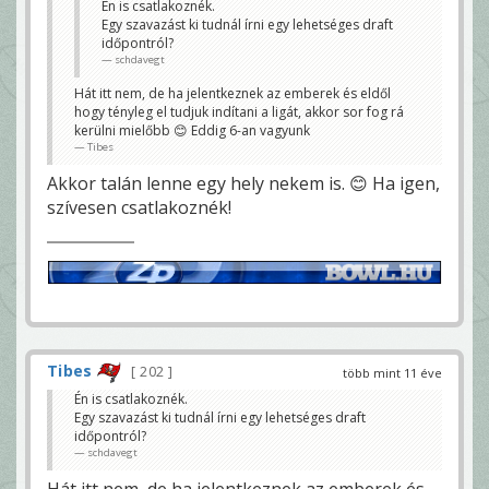
Én is csatlakoznék.
Egy szavazást ki tudnál írni egy lehetséges draft
időpontról?
schdavegt
Hát itt nem, de ha jelentkeznek az emberek és eldől
hogy tényleg el tudjuk indítani a ligát, akkor sor fog rá
kerülni mielőbb 😊 Eddig 6-an vagyunk
Tibes
Akkor talán lenne egy hely nekem is. 😊 Ha igen,
szívesen csatlakoznék!
Tibes
202
több mint 11 éve
Én is csatlakoznék.
Egy szavazást ki tudnál írni egy lehetséges draft
időpontról?
schdavegt
Hát itt nem, de ha jelentkeznek az emberek és