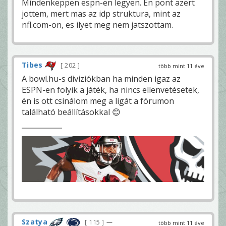
Mindenkeppen espn-en legyen. En pont azert
jottem, mert mas az idp struktura, mint az
nfl.com-on, es ilyet meg nem jatszottam.
Tibes
202
több mint 11 éve
A bowl.hu-s diviziókban ha minden igaz az
ESPN-en folyik a játék, ha nincs ellenvetésetek,
én is ott csinálom meg a ligát a fórumon
található beállításokkal 😊
Szatya
115
—
több mint 11 éve