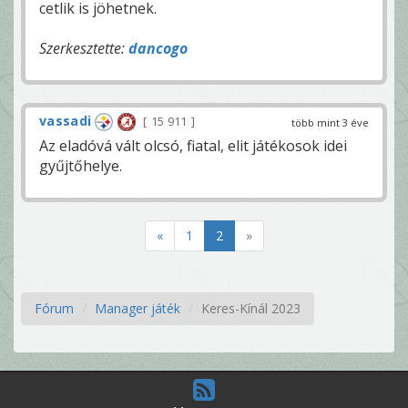
cetlik is jöhetnek.
Szerkesztette:
dancogo
vassadi
15 911
több mint 3 éve
Az eladóvá vált olcsó, fiatal, elit játékosok idei
gyűjtőhelye.
«
1
2
»
Fórum
Manager játék
Keres-Kínál 2023