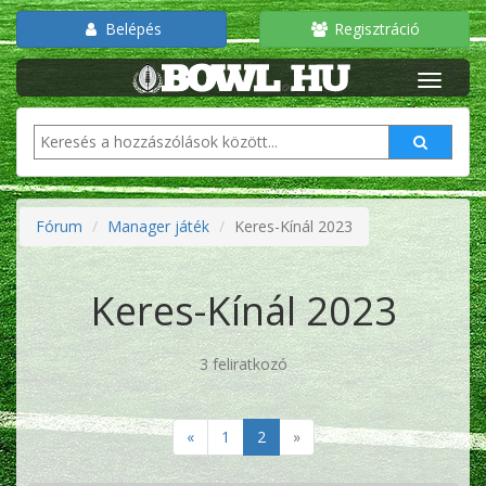
Belépés
Regisztráció
Fórum
Manager játék
Keres-Kínál 2023
Keres-Kínál 2023
3 feliratkozó
«
1
2
»