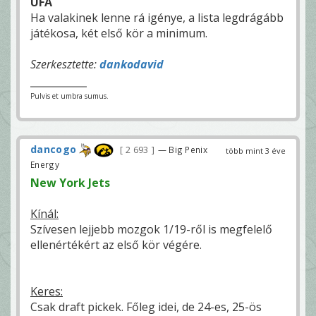
UFA
Ha valakinek lenne rá igénye, a lista legdrágább
játékosa, két első kör a minimum.
Szerkesztette:
dankodavid
Pulvis et umbra sumus.
dancogo
2 693
— Big Penix
több mint 3 éve
Energy
New York Jets
Kínál:
Szívesen lejjebb mozgok 1/19-ről is megfelelő
ellenértékért az első kör végére.
Keres:
Csak draft pickek. Főleg idei, de 24-es, 25-ös