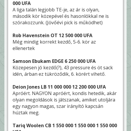
000 UFA
A liga talán legjobb TE-je, az ár is olyan,
második kör közepével és hasonlókkal ne is
szórakozzunk. (Jövőévi pick is működhet)
Rob Havenstein OT 12 500 000 UFA
Még mindig korrekt kezdő, 5-6. kör az
ellenertek
Samson Ebukam EDGE 6 250 000 UFA
Közepesen jó kezdő(?), 43 pressure és öt sack
idén, árban ez tükröződik, 6. körért vihető.
Deion Jones LB 11 000 000 12 200 000 UFA
Apróért. NAGYON apróért, kondis hetedik, akár
olyan megoldások is játszanak, amiket utoljára
egy nagyon magas, szar irányító kapcsán
húztak meg.
Tariq Woolen CB 1 550 000 1 550 000 1 550 000