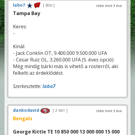
labo7
806
több mint 3 éve
Tampa Bay
Keres:
-
Kínál:
- Jack Conklin OT, 9.400.000 9.500.000 UFA
- Cesar Ruiz OL, 3.260.000 UFA (5. éves opció)
Még mindig bárki más is vihető a rosterről, aki
felkelti az érdeklődést.
Szerkesztette:
labo7
dankodavid
2 661
több mint 3 éve
Bengals
George Kittle TE 10 850 000 13 000 000 15 000