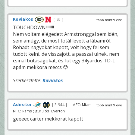
Koviakos
95
több mint 9 éve
TOUCHDOWN!!!!!!!!!
Nem voltam elégedett Armstronggal sem idén,
sem amúgy, de most totál levett a lábamról.
Rohadt nagyokat kapott, volt hogy fel sem
tudott kelni, de visszajött, a passzai ülnek, nem
csinál butaságokat, és fut egy 34yardos TD-t.
apám mekkora meccs 😊
Szerkesztette:
Koviakos
Adirotor
3 944
— AFC: Miami
több mint 9 éve
NFC: Rams ; gurulós: Everton
geeeec carter mekkorat kapott