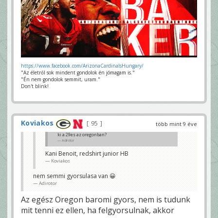
https://www.facebook.com/ArizonaCardinalsHungary/
"Az életről sok mindent gondolok én jómagam is."
"Én nem gondolok semmit, uram."
Don't blink!
Koviakos
95
több mint 9 éve
ki a 29es az oregonban?
Adirotor
Kani Benoit, redshirt junior HB
Koviakos
nem semmi gyorsulasa van 😀
Adirotor
Az egész Oregon baromi gyors, nem is tudunk
mit tenni ez ellen, ha felgyorsulnak, akkor