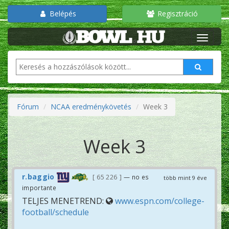
Belépés
Regisztráció
Fórum
NCAA eredménykövetés
Week 3
Week 3
r.baggio
65 226
— no es
több mint 9 éve
importante
TELJES MENETREND:
www.espn.com/college-
football/schedule