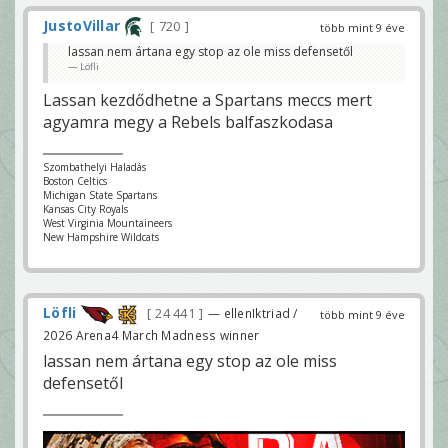
JustoVillar
720
több mint 9 éve
lassan nem ártana egy stop az ole miss defensetől
Löfli
Lassan kezdődhetne a Spartans meccs mert
agyamra megy a Rebels balfaszkodasa
Szombathelyi Haladás
Boston Celtics
Michigan State Spartans
Kansas City Royals
West Virginia Mountaineers
New Hampshire Wildcats
Löfli
24 441
— ellenIktriad /
több mint 9 éve
2026 Arena4 March Madness winner
lassan nem ártana egy stop az ole miss
defensetől