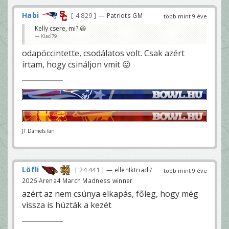
Habi
4 829
— Patriots GM
több mint 9 éve
Kelly csere, mi? 😀
Klaci79
odapöccintette, csodálatos volt. Csak azért
írtam, hogy csináljon vmit 😛
JT Daniels fan
Löfli
24 441
— ellenIktriad /
több mint 9 éve
2026 Arena4 March Madness winner
azért az nem csúnya elkapás, főleg, hogy még
vissza is húzták a kezét