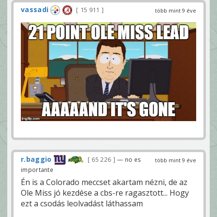
vassadi
15 911
több mint 9 éve
r.baggio
65 226
— no es
több mint 9 éve
importante
Én is a Colorado meccset akartam nézni, de az
Ole Miss jó kezdése a cbs-re ragasztott... Hogy
ezt a csodás leolvadást láthassam