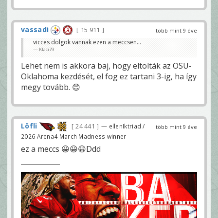
vassadi
15 911
több mint 9 éve
vicces dolgok vannak ezen a meccsen...
Klaci79
Lehet nem is akkora baj, hogy eltolták az OSU-
Oklahoma kezdését, el fog ez tartani 3-ig, ha így
megy tovább. 😊
Löfli
24 441
— ellenIktriad /
több mint 9 éve
2026 Arena4 March Madness winner
ez a meccs 😀😀😀Ddd