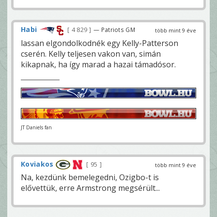
Habi
4 829
— Patriots GM
több mint 9 éve
lassan elgondolkodnék egy Kelly-Patterson
cserén. Kelly teljesen vakon van, simán
kikapnak, ha így marad a hazai támadósor.
JT Daniels fan
Koviakos
95
több mint 9 éve
Na, kezdünk bemelegedni, Ozigbo-t is
elővettük, erre Armstrong megsérült...