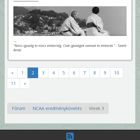
---
"Nincs igazság és nincs emberiség. Csak igazságok vannak és emberek."
- Szerb
Antal
«
1
2
3
4
5
6
7
8
9
10
11
»
Fórum
NCAA eredménykövetés
Week 3