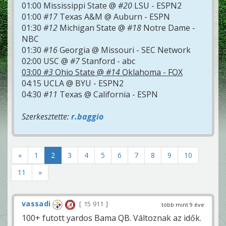
01:00 Mississippi State @
#20
LSU - ESPN2
01:00
#17
Texas A&M @ Auburn - ESPN
01:30
#12
Michigan State @
#18
Notre Dame -
NBC
01:30
#16
Georgia @ Missouri - SEC Network
02:00 USC @
#7
Stanford - abc
03:00
#3
Ohio State @
#14
Oklahoma - FOX
04:15 UCLA @ BYU - ESPN2
04:30
#11
Texas @ California - ESPN
Szerkesztette:
r.baggio
«
1
2
3
4
5
6
7
8
9
10
11
»
vassadi
15 911
több mint 9 éve
100+ futott yardos Bama QB. Változnak az idők.