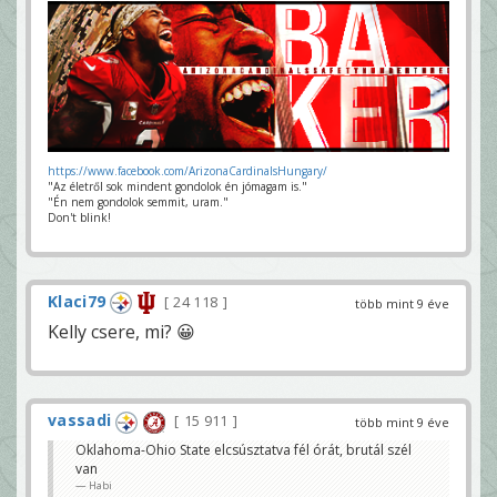
https://www.facebook.com/ArizonaCardinalsHungary/
"Az életről sok mindent gondolok én jómagam is."
"Én nem gondolok semmit, uram."
Don't blink!
Klaci79
24 118
több mint 9 éve
Kelly csere, mi? 😀
vassadi
15 911
több mint 9 éve
Oklahoma-Ohio State elcsúsztatva fél órát, brutál szél
van
Habi