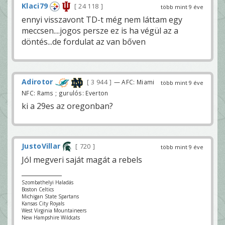
Klaci79
24 118
több mint 9 éve
ennyi visszavont TD-t még nem láttam egy
meccsen....jogos persze ez is ha végül az a
döntés...de fordulat az van bőven
Adirotor
3 944
— AFC: Miami
több mint 9 éve
NFC: Rams ; gurulós: Everton
ki a 29es az oregonban?
JustoVillar
720
több mint 9 éve
Jól megveri saját magát a rebels
Szombathelyi Haladás
Boston Celtics
Michigan State Spartans
Kansas City Royals
West Virginia Mountaineers
New Hampshire Wildcats