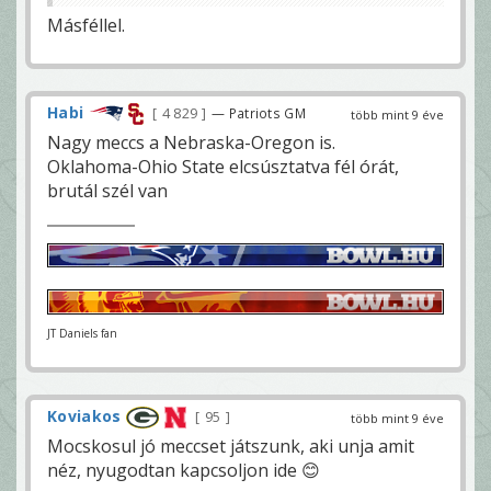
Másféllel.
Habi
4 829
— Patriots GM
több mint 9 éve
Nagy meccs a Nebraska-Oregon is.
Oklahoma-Ohio State elcsúsztatva fél órát,
brutál szél van
JT Daniels fan
Koviakos
95
több mint 9 éve
Mocskosul jó meccset játszunk, aki unja amit
néz, nyugodtan kapcsoljon ide 😊