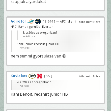
szopjuk a yardokat
Adirotor
3 944
— AFC: Miami
több mint 9 éve
NFC: Rams ; gurulós: Everton
ki a 29es az oregonban?
Adirotor
Kani Benoit, redshirt junior HB
Koviakos
nem semmi gyorsulasa van 😀
Koviakos
95
több mint 9 éve
ki a 29es az oregonban?
Adirotor
Kani Benoit, redshirt junior HB