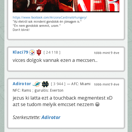
https://www.facebook.com/ArizonaCardinalsHungary/
"Az életről sok mindent gondolok én jómagam is."
"Én nem gondolok semmit, uram."
Don't blink!
Klaci79
24 118
több mint 9 éve
vicces dolgok vannak ezen a meccsen...
Adirotor
3 944
— AFC: Miami
több mint 9 éve
NFC: Rams ; gurulós: Everton
jezus ki latta ezt a touchback megmentest xD
azt se tudom melyik emccset nezzem 😀
Szerkesztette:
Adirotor