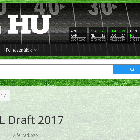
ARI
SEA
29
SEA
31
DEN
CAR
NE
13
LAR
27
NE
08/07 02:00
02/09 00:30
01/26 00:30
01/25 2
Felhasználók
017
L Draft 2017
32 feliratkozó