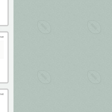
éve
éve