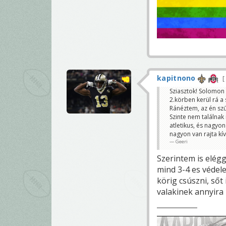
kapitnono
Sziasztok! Solomon
2.körben kerül rá a 
Ránéztem, az én szű
Szinte nem találnak
atletikus, és nagyo
nagyon van rajta kív
Geeri
Szerintem is elégg
mind 3-4 es védel
körig csúszni, ső
valakinek annyira