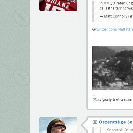
In MMQB Peter King 
calls it "a terrific 
— Matt Connolly (@
twitter.com/MattatT
---
"Nincs igazság és nincs ember
Őszentsége Sob
Sziasztok! Sol