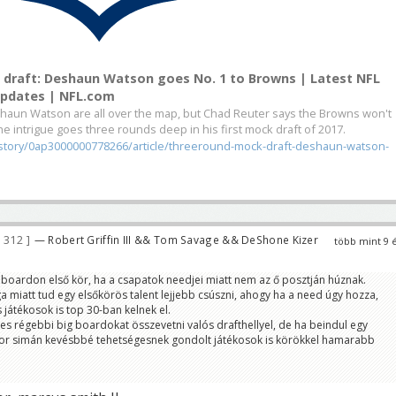
draft: Deshaun Watson goes No. 1 to Browns | Latest NFL
Updates | NFL.com
shaun Watson are all over the map, but Chad Reuter says the Browns won't
he intrigue goes three rounds deep in his first mock draft of 2017.
tory/0ap3000000778266/article/threeround-mock-draft-deshaun-watson-
 312
— Robert Griffin III && Tom Savage && DeShone Kizer
több mint 9 
g boardon első kör, ha a csapatok needjei miatt nem az ő posztján húznak.
 miatt tud egy elsőkörös talent lejjebb csúszni, ahogy ha a need úgy hozza,
átékosok is top 30-ban kelnek el.
es régebbi big boardokat összevetni valós drafthellyel, de ha beindul egy
kor simán kevésbbé tehetségesnek gondolt játékosok is körökkel hamarabb