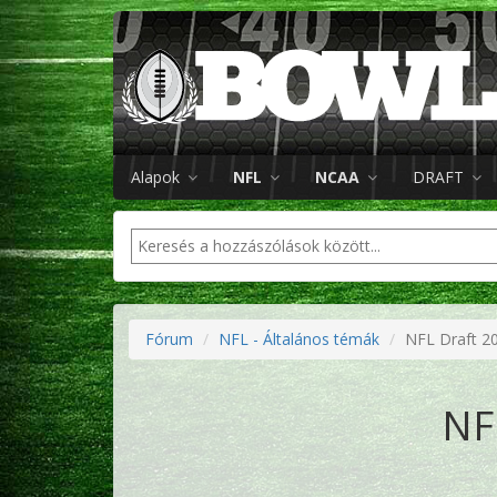
Alapok
NFL
NCAA
DRAFT
Fórum
NFL - Általános témák
NFL Draft 2
NF