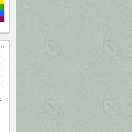
éve
k