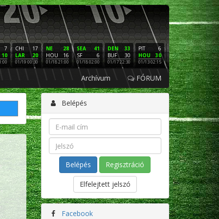
7
CHI
17
NE
28
SEA
41
DEN
33
PIT
6
NE
16
PHI
10
LAR
20
HOU
16
SF
6
BUF
30
HOU
30
LAC
3
SF
1:00
01/19 00:30
01/18 21:00
01/18 02:00
01/17 22:30
01/13 02:15
01/12 02:00
01/11 22:
Archívum
FÓRUM
Belépés
Regisztráció
Elfelejtett jelszó
Facebook