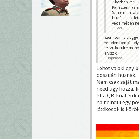
2.körben kerül 
Ránéztem, az én
Szinte nem talá
brutálisan atle
védelmében nem 
Geeri
Szerintem is eléggé
védelemben jó helye
15-20 körülre mond
elviszik.
kapitnono
Lehet valaki egy b
posztján húznak.
Nem csak saját mag
need úgy hozza, k
Pl. a QB-knál érde
ha beindul egy po
játékosok is körö