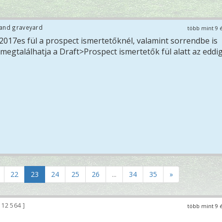
land graveyard
több mint 9 
2017es fül a prospect ismertetőknél, valamint sorrendbe is
 megtalálhatja a Draft>Prospect ismertetők fül alatt az eddi
22
23
24
25
26
...
34
35
»
12 564
több mint 9 