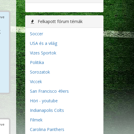
éve
Felkapott fórum témák
g
Soccer
USA és a világ
Vizes Sportok
Politika
Sorozatok
Viccek
San Francisco 49ers
Höri - youtube
Indianapolis Colts
Filmek
éve
Carolina Panthers