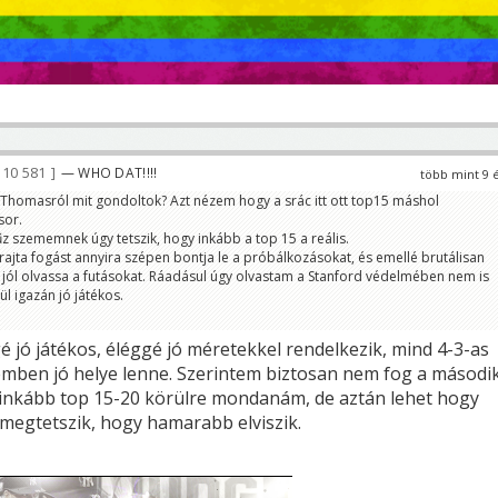
10 581
— WHO DAT!!!!
több mint 9 
 Thomasról mit gondoltok? Azt nézem hogy a srác itt ott top15 máshol
sor.
z szememnek úgy tetszik, hogy inkább a top 15 a reális.
 rajta fogást annyira szépen bontja le a próbálkozásokat, és emellé brutálisan
n jól olvassa a futásokat. Ráadásul úgy olvastam a Stanford védelmében nem is
ül igazán jó játékos.
é jó játékos, éléggé jó méretekkel rendelkezik, mind 4-3-as
emben jó helye lenne. Szerintem biztosan nem fog a másodi
t inkább top 15-20 körülre mondanám, de aztán lehet hogy
 megtetszik, hogy hamarabb elviszik.