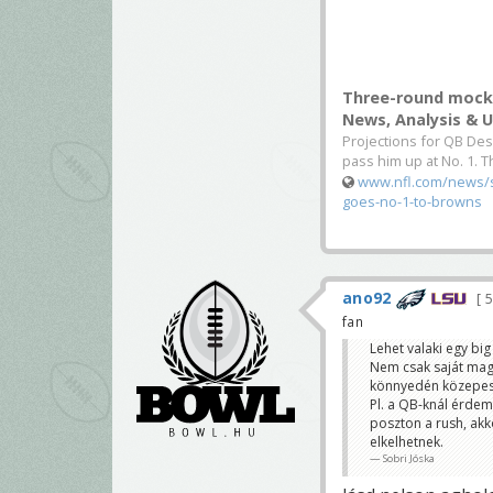
Three-round mock 
News, Analysis & 
Projections for QB De
pass him up at No. 1. T
www.nfl.com/news/s
goes-no-1-to-browns
ano92
5
fan
Lehet valaki egy bi
Nem csak saját maga
könnyedén közepes j
Pl. a QB-knál érdem
poszton a rush, ak
elkelhetnek.
Sobri Jóska