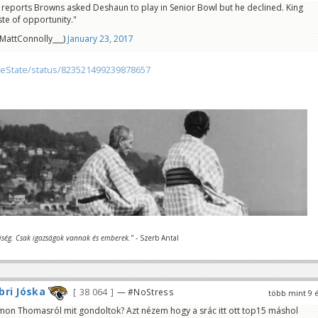
reports Browns asked Deshaun to play in Senior Bowl but he declined. King
waste of opportunity."
MattConnolly___)
January 23, 2017
heState/status/823521499239878657
iség. Csak igazságok vannak és emberek."
- Szerb Antal
ri Jóska
38 064
— #NoStress
több mint 9 
omon Thomasról mit gondoltok? Azt nézem hogy a srác itt ott top15 máshol