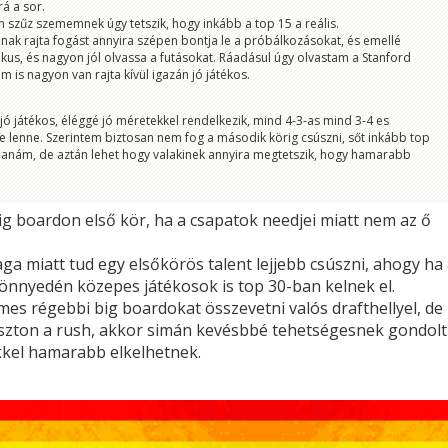
rá a sor.
 szűz szememnek úgy tetszik, hogy inkább a top 15 a reális.
lnak rajta fogást annyira szépen bontja le a próbálkozásokat, és emellé
tikus, és nagyon jól olvassa a futásokat. Ráadásul úgy olvastam a Stanford
is nagyon van rajta kívül igazán jó játékos.
 jó játékos, éléggé jó méretekkel rendelkezik, mind 4-3-as mind 3-4 es
 lenne. Szerintem biztosan nem fog a második körig csúszni, sőt inkább top
anám, de aztán lehet hogy valakinek annyira megtetszik, hogy hamarabb
ig boardon első kör, ha a csapatok needjei miatt nem az ő
a miatt tud egy elsőkörös talent lejjebb csúszni, ahogy ha
önnyedén közepes játékosok is top 30-ban kelnek el.
mes régebbi big boardokat összevetni valós drafthellyel, de
szton a rush, akkor simán kevésbbé tehetségesnek gondolt
kkel hamarabb elkelhetnek.