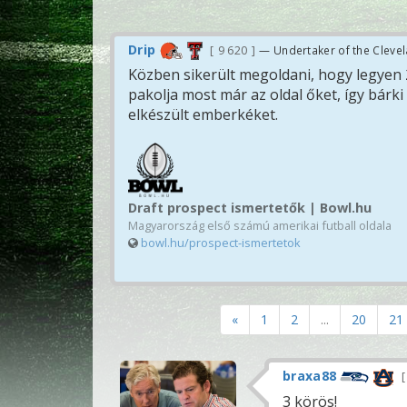
Drip
9 620
— Undertaker of the Cleve
Közben sikerült megoldani, hogy legyen 
pakolja most már az oldal őket, így bárki
elkészült emberkéket.
Draft prospect ismertetők | Bowl.hu
Magyarország első számú amerikai futball oldala
bowl.hu/prospect-ismertetok
«
1
2
...
20
21
braxa88
3 körös!