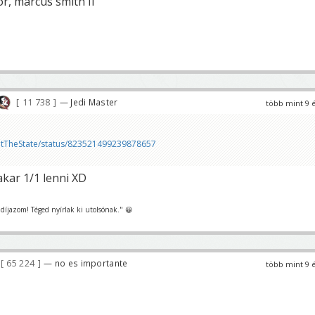
r, marcus smith II
11 738
— Jedi Master
több mint 9 
atTheState/status/823521499239878657
akar 1/1 lenni XD
t díjazom! Téged nyírlak ki utolsónak." 😀
65 224
— no es importante
több mint 9 