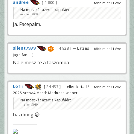
andree
1 800
több mint 11 éve
Na most kár azért a kapufáért
silent7939
Ja. Facepalm.
silent7939
4 928
— Látens
több mint 11 éve
Jags fan... :)
Na elmész te a faszomba
Löfli
24 437
— ellenIktriad /
több mint 11 éve
2026 Arena4 March Madness winner
Na most kár azért a kapufáért
silent7939
bazdmeg 😀