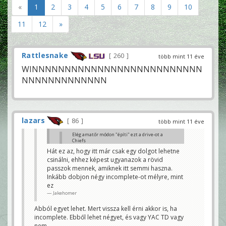
«
1
2
3
4
5
6
7
8
9
10
11
12
»
Rattlesnake
260
több mint 11 éve
WINNNNNNNNNNNNNNNNNNNNNNNNNN
NNNNNNNNNNNNN
lazars
86
több mint 11 éve
Elég amatőr módon "építi" ezt a drive-ot a
Chiefs
Jakehomer
Hát ez az, hogy itt már csak egy dolgot lehetne
csinálni, ehhez képest ugyanazok a rövid
Itt már sok jó terv nincs. El kell dönteni melyik lesz
a Hail Mary dobni
passzok mennek, amiknek itt semmi haszna.
ulpianus
Inkább dobjon négy incomplete-ot mélyre, mint
ez
Jakehomer
Abból egyet lehet. Mert vissza kell érni akkor is, ha
incomplete. Ebből lehet négyet, és vagy YAC TD vagy
nem.