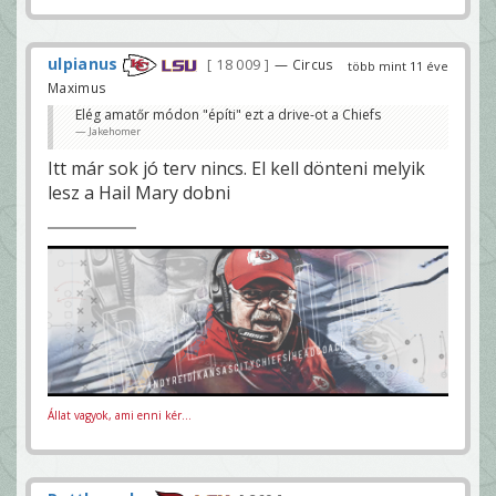
ulpianus
18 009
— Circus
több mint 11 éve
Maximus
Elég amatőr módon "építi" ezt a drive-ot a Chiefs
Jakehomer
Itt már sok jó terv nincs. El kell dönteni melyik
lesz a Hail Mary dobni
Állat vagyok, ami enni kér...