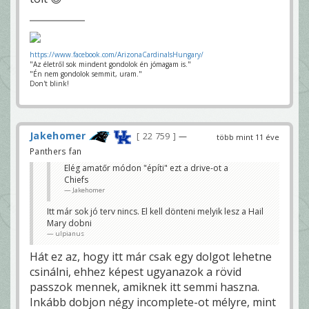
https://www.facebook.com/ArizonaCardinalsHungary/
"Az életről sok mindent gondolok én jómagam is."
"Én nem gondolok semmit, uram."
Don't blink!
Jakehomer
22 759
—
több mint 11 éve
Panthers fan
Elég amatőr módon "építi" ezt a drive-ot a
Chiefs
Jakehomer
Itt már sok jó terv nincs. El kell dönteni melyik lesz a Hail
Mary dobni
ulpianus
Hát ez az, hogy itt már csak egy dolgot lehetne
csinálni, ehhez képest ugyanazok a rövid
passzok mennek, amiknek itt semmi haszna.
Inkább dobjon négy incomplete-ot mélyre, mint