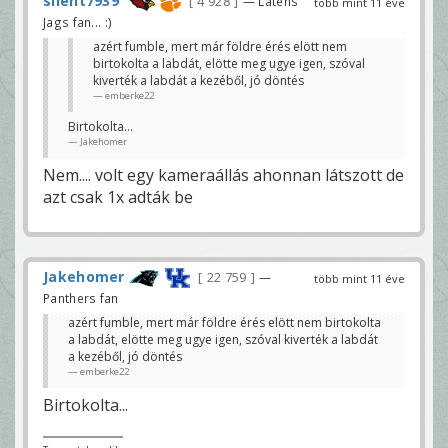
silent7939
4 928
— Látens
több mint 11 éve
Jags fan... :)
azért fumble, mert már földre érés elött nem
birtokolta a labdát, elötte meg ugye igen, szóval
kiverték a labdát a kezéből, jó döntés
emberke22
Birtokolta...
Jakehomer
Nem.... volt egy kameraállás ahonnan látszott de
azt csak 1x adták be
Jakehomer
22 759
—
több mint 11 éve
Panthers fan
azért fumble, mert már földre érés elött nem birtokolta
a labdát, elötte meg ugye igen, szóval kiverték a labdát
a kezéből, jó döntés
emberke22
Birtokolta...