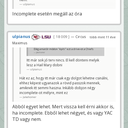
ulpianus
Incomplete esetén megáll az óra
ulpianus
18 009
— Circus
több mint 11 éve
Maximus
Elég amatőr módon "építi" ezt a drive-ot a Chiefs
Jakehomer
Itt már sok jó terv nincs. El kell dönteni melyik
lesz a Hail Mary dobni
ulpianus
Hát ez az, hogy itt már csak egy dolgot lehetne csinálni,
ehhez képest ugyanazok a rövid passzok mennek,
amiknek itt semmi haszna. Inkább dobjon négy
incomplete-ot mélyre, mint ez
Jakehomer
Abból egyet lehet. Mert vissza kell érni akkor is,
ha incomplete. Ebből lehet négyet, és vagy YAC
TD vagy nem.