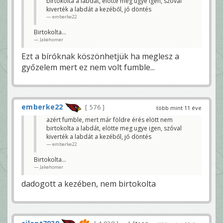
birtokolta a labdát, elötte meg ugye igen, szóval
kiverték a labdát a kezéből, jó döntés
emberke22
Birtokolta...
Jakehomer
Ezt a bíróknak köszönhetjük ha meglesz a
győzelem mert ez nem volt fumble...
emberke22
576
több mint 11 éve
azért fumble, mert már földre érés elött nem
birtokolta a labdát, elötte meg ugye igen, szóval
kiverték a labdát a kezéből, jó döntés
emberke22
Birtokolta...
Jakehomer
dadogott a kezében, nem birtokolta