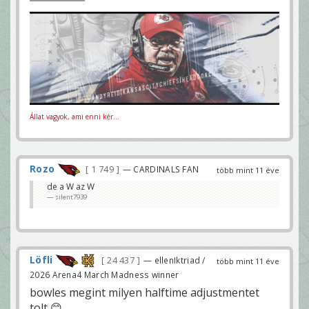
Állat vagyok, ami enni kér...
Rozo
1 749
— CARDINALS FAN
több mint 11 éve
de a W az W
silent7939
Löfli
24 437
— ellenIktriad /
több mint 11 éve
2026 Arena4 March Madness winner
bowles megint milyen halftime adjustmentet
tolt 😊