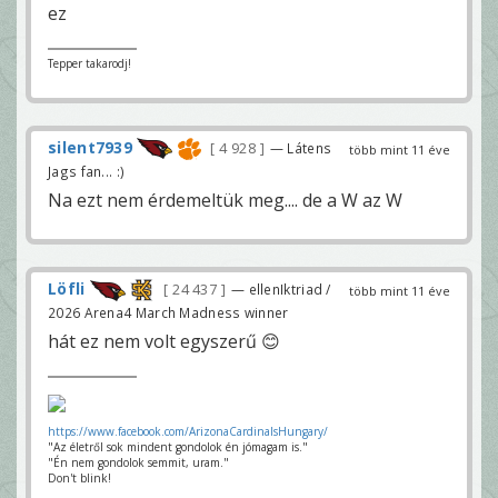
ez
Tepper takarodj!
silent7939
4 928
— Látens
több mint 11 éve
Jags fan... :)
Na ezt nem érdemeltük meg.... de a W az W
Löfli
24 437
— ellenIktriad /
több mint 11 éve
2026 Arena4 March Madness winner
hát ez nem volt egyszerű 😊
https://www.facebook.com/ArizonaCardinalsHungary/
"Az életről sok mindent gondolok én jómagam is."
"Én nem gondolok semmit, uram."
Don't blink!