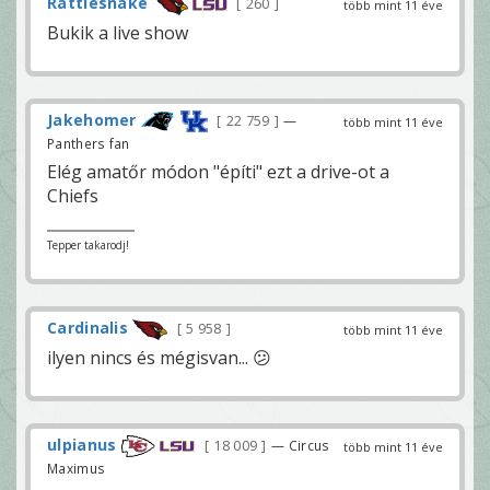
Rattlesnake
260
több mint 11 éve
Bukik a live show
Jakehomer
22 759
—
több mint 11 éve
Panthers fan
Elég amatőr módon "építi" ezt a drive-ot a
Chiefs
Tepper takarodj!
Cardinalis
5 958
több mint 11 éve
ilyen nincs és mégisvan... 😕
ulpianus
18 009
— Circus
több mint 11 éve
Maximus