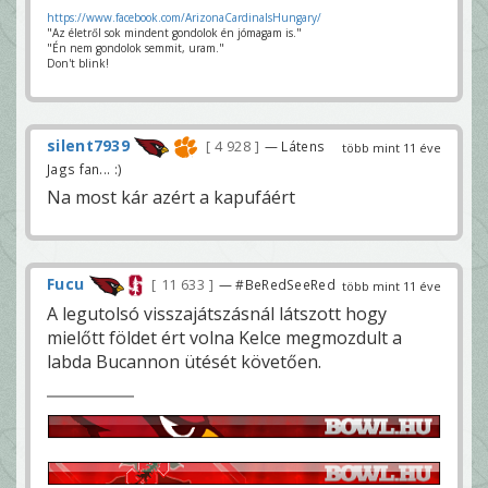
https://www.facebook.com/ArizonaCardinalsHungary/
"Az életről sok mindent gondolok én jómagam is."
"Én nem gondolok semmit, uram."
Don't blink!
silent7939
4 928
— Látens
több mint 11 éve
Jags fan... :)
Na most kár azért a kapufáért
Fucu
11 633
— #BeRedSeeRed
több mint 11 éve
A legutolsó visszajátszásnál látszott hogy
mielőtt földet ért volna Kelce megmozdult a
labda Bucannon ütését követően.