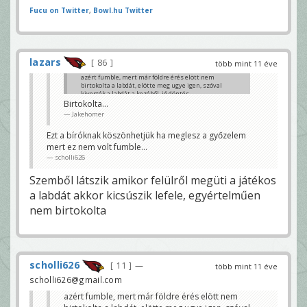
Fucu on Twitter
,
Bowl.hu Twitter
lazars
86
több mint 11 éve
azért fumble, mert már földre érés elött nem
birtokolta a labdát, elötte meg ugye igen, szóval
kiverték a labdát a kezéből, jó döntés
Birtokolta...
emberke22
Jakehomer
Ezt a bíróknak köszönhetjük ha meglesz a győzelem
mert ez nem volt fumble...
scholli626
Szemből látszik amikor felülről megüti a játékos
a labdát akkor kicsúszik lefele, egyértelműen
nem birtokolta
scholli626
11
—
több mint 11 éve
scholli626@gmail.com
azért fumble, mert már földre érés elött nem