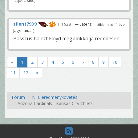
Tepper takarodj!
silent7939
4 928
— Látens
több mint 11 éve
Jags fan... :)
Basszus ha ezt Floyd megblokkolja reendesen
«
1
2
3
4
5
6
7
8
9
10
11
12
»
Fórum
NFL eredménykövetés
Arizona Cardinals - Kansas City Chiefs