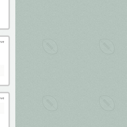
éve
éve