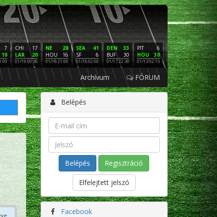
7
CHI
17
NE
28
SEA
41
DEN
33
PIT
6
NE
16
PHI
10
LAR
20
HOU
16
SF
6
BUF
30
HOU
30
LAC
3
SF
1:00
01/19 00:30
01/18 21:00
01/18 02:00
01/17 22:30
01/13 02:15
01/12 02:00
01/11 22:
Archívum
FÓRUM
Belépés
Regisztráció
Elfelejtett jelszó
Facebook
éve