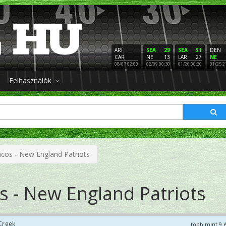
ARI
SEA
29
SEA
31
DEN
CAR
NE
13
LAR
27
NE
08/07 02:00
02/09 00:30
01/26 00:30
01/25 2
Felhasználók
cos - New England Patriots
 - New England Patriots
Creek
több mint 9 