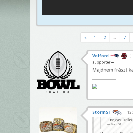
«
1
2
...
7
Volford
supporter---
Majdnem frászt ka
StormST
13
1 negyed kellett
StormST