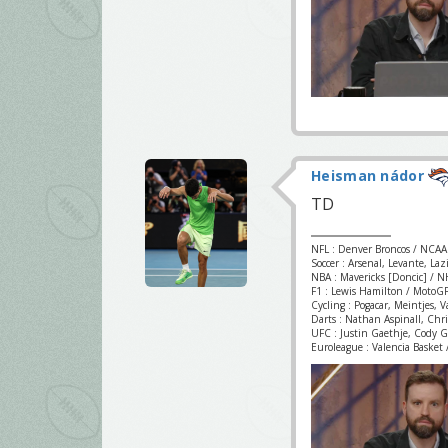
Heisman nádor
TD
NFL : Denver Broncos / NCAA
Soccer : Arsenal, Levante, La
NBA : Mavericks [Doncic] / NH
F1 : Lewis Hamilton / MotoGP
Cycling : Pogacar, Meintjes, 
Darts : Nathan Aspinall, Chr
UFC : Justin Gaethje, Cody 
Euroleague : Valencia Basket /