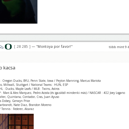
28 285
— "Montoya por favor!"
több mint 9 
b kacsa
 : Oregon Ducks, BYU, Penn State, Iowa / Peyton Manning, Marcus Mariota
zio, Millwall, Stuttgart / National Teams : HUN, ESP
L : Ducks, Maple Leafs / MLB : Twins, Astros
 : Marc & Alex Marquez, Pedro Acosta (és igazából mindenki más) / NASCAR : #22 Joey Logano
Valter, Quintana, Contador, Cras, Juan Ayuso
is Dobey, Gerwyn Price
Garbrandt, Nate Diaz, Brandon Moreno
 Tennis : Federer, Alcaraz