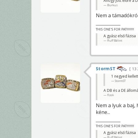
Ahogy jött előre a D
Burkus
Nem a támadókról 
THIS ONE'S FOR PAT!!!!!!!!
A gyász első fázisa
Ruff Bálint
StormST
13
1 negyed kellett
StormST
A DB és a DE állomá
flzoli
Nem a lyuk a baj,
kéne...
THIS ONE'S FOR PAT!!!!!!!!
A gyász első fázisa
Ruff Bálint