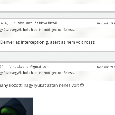
 484
— Küzdve küzdj és bízva bízzál...
több mint 9 
gy észrevegyék, hol a hiba, innentől geci nehéz lesz...
 Denver az interceptionig, azért az nem volt rossz.
77
— farkas.l.zoltan@gmail.com
több mint 9 
gy észrevegyék, hol a hiba, innentől geci nehéz lesz...
mány közötti nagy lyukat aztán nehéz volt 😊