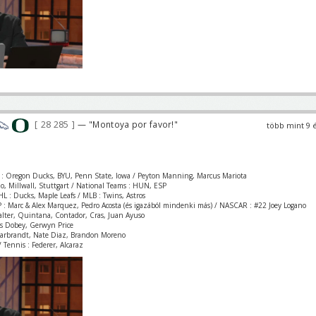
28 285
— "Montoya por favor!"
több mint 9 
 : Oregon Ducks, BYU, Penn State, Iowa / Peyton Manning, Marcus Mariota
zio, Millwall, Stuttgart / National Teams : HUN, ESP
L : Ducks, Maple Leafs / MLB : Twins, Astros
 : Marc & Alex Marquez, Pedro Acosta (és igazából mindenki más) / NASCAR : #22 Joey Logano
Valter, Quintana, Contador, Cras, Juan Ayuso
is Dobey, Gerwyn Price
Garbrandt, Nate Diaz, Brandon Moreno
 Tennis : Federer, Alcaraz