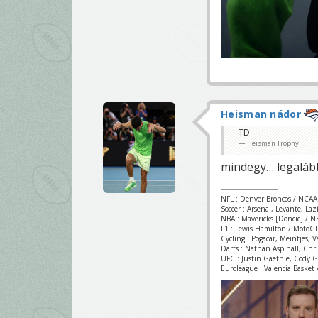
Heisman nádor
TD
Heisman Trophy
mindegy… legaláb
NFL : Denver Broncos / NCAA
Soccer : Arsenal, Levante, La
NBA : Mavericks [Doncic] / NH
F1 : Lewis Hamilton / MotoGP
Cycling : Pogacar, Meintjes, 
Darts : Nathan Aspinall, Chr
UFC : Justin Gaethje, Cody 
Euroleague : Valencia Basket /