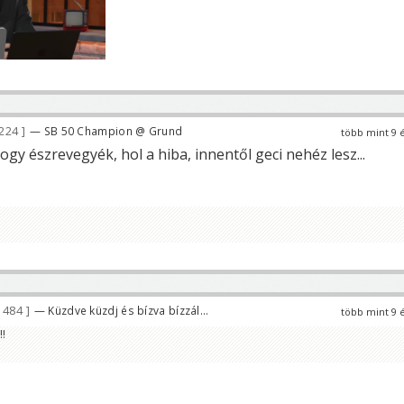
 224
— SB 50 Champion @ Grund
több mint 9 
hogy észrevegyék, hol a hiba, innentől geci nehéz lesz...
 484
— Küzdve küzdj és bízva bízzál...
több mint 9 
!!