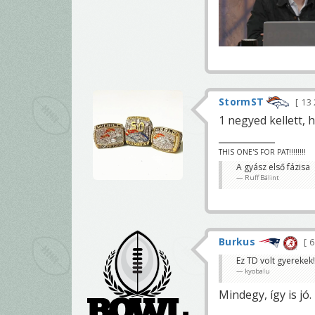
StormST
13
1 negyed kellett, 
THIS ONE'S FOR PAT!!!!!!!!
A gyász első fázisa
Ruff Bálint
Burkus
6
Ez TD volt gyerekek!
kyobalu
Mindegy, így is jó.