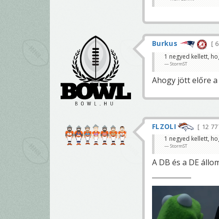
Burkus
6
1 negyed kellett, ho
StormST
Ahogy jött előre a
FLZOLI
12 7
1 negyed kellett, ho
StormST
A DB és a DE állo