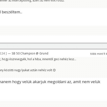
enver az interceptionig, azért az nem volt rossz.
beszéltem...
 224
— SB 50 Champion @ Grund
több mint 9 
, hogy észrevegyék, hol a hiba, innentől geci nehéz lesz...
ny közötti nagy lyukat aztán nehéz volt 😊
 hanem hogy velük akarjuk megoldani az, amit nem velük