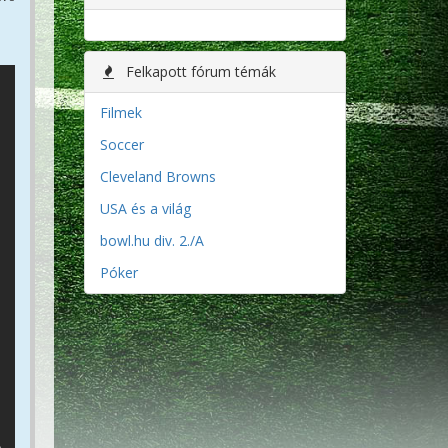
Felkapott fórum témák
Filmek
Soccer
Cleveland Browns
USA és a világ
bowl.hu div. 2./A
Póker