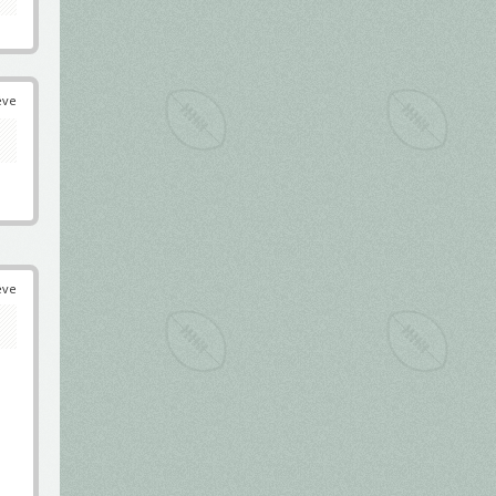
éve
éve