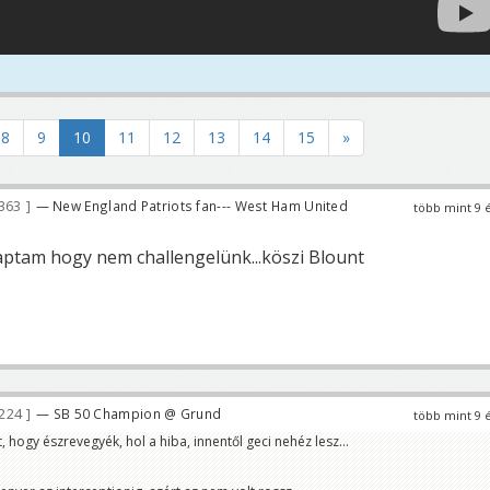
8
9
10
11
12
13
14
15
»
363
— New England Patriots fan--- West Ham United
több mint 9 
ptam hogy nem challengelünk...köszi Blount
 224
— SB 50 Champion @ Grund
több mint 9 
, hogy észrevegyék, hol a hiba, innentől geci nehéz lesz...