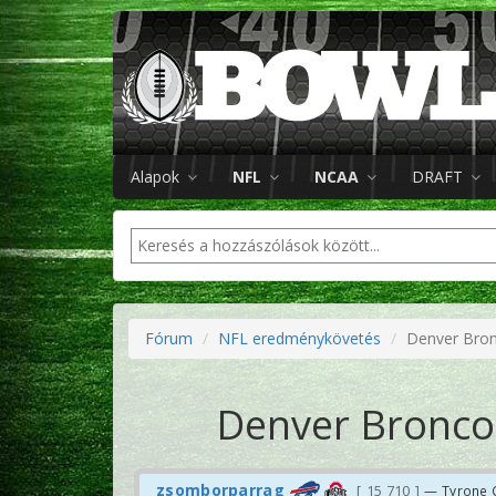
Alapok
NFL
NCAA
DRAFT
Fórum
NFL eredménykövetés
Denver Bron
Denver Broncos
zsomborparrag
15 710
— Tyrone 