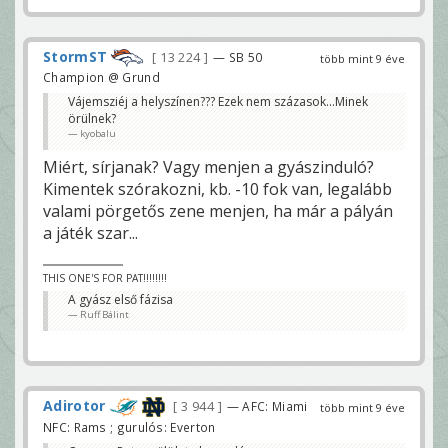
StormST
13 224
— SB 50
több mint 9 éve
Champion @ Grund
Vájemsziéj a helyszínen??? Ezek nem százasok...Minek
örülnek?
kyobalu
Miért, sírjanak? Vagy menjen a gyászinduló?
Kimentek szórakozni, kb. -10 fok van, legalább
valami pörgetős zene menjen, ha már a pályán
a játék szar...
THIS ONE'S FOR PAT!!!!!!!!
A gyász első fázisa
Ruff Bálint
Adirotor
3 944
— AFC: Miami
több mint 9 éve
NFC: Rams ; gurulós: Everton