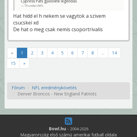
Cypress Pats gyülölete legendás
ThundersNFL
Hat hidd el h nekem se vagytok a szivem
csucskei xd
De hat o meg csak nemis csoportrivalis
«
1
2
3
4
5
6
7
8
...
14
15
»
Fórum
NFL eredménykövetés
Denver Broncos - New England Patriots
Bowl.hu
-
2004-2026
Magyarország első számú amerikai futball oldala