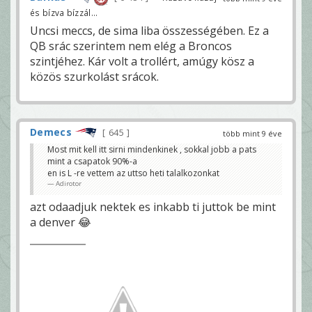
és bízva bízzál...
Uncsi meccs, de sima liba összességében. Ez a
QB srác szerintem nem elég a Broncos
szintjéhez. Kár volt a trollért, amúgy kösz a
közös szurkolást srácok.
Demecs
645
több mint 9 éve
Most mit kell itt sirni mindenkinek , sokkal jobb a pats
mint a csapatok 90%-a
en is L -re vettem az uttso heti talalkozonkat
Adirotor
azt odaadjuk nektek es inkabb ti juttok be mint
a denver 😂