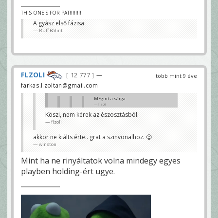
THIS ONE'S FOR PAT!!!!!!!!
A gyász első fázisa
Ruff Bálint
FLZOLI
12 777
—
több mint 9 éve
farkas.l.zoltan@gmail.com
MEgint a sárga
flzoli
Köszi, nem kérek az észosztásból.
Most mondd meg... pedig Ward
flzoli
soha nem paraszt... oh wait...
Boston
akkor ne kiálts érte.. grat a szinvonalhoz. 😉
Senki nem mondott ilyet, ez simán
winston
zászló, de már hányadik a Pats-nek.....
flzoli
Mint ha ne rinyáltatok volna mindegy egyes
nem kötelező egyenlően osztani a zászlókat, ne a
playben holding-ért ugye.
aptst szidd, hanem wardot, hogy lefújás után minek
vágja földhöz az elkapót, amikor tudja, hogy az
szabálytalan..
winston