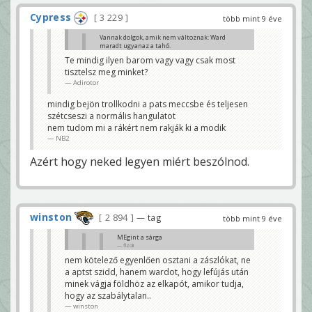
Cypress
3 229
több mint 9 éve
Vannak dolgok, amik nem változnak: Ward
maradt ugyanaz a tahó.
Burkus
Te mindig ilyen barom vagy vagy csak most
tisztelsz meg minket?
Ebben a kategóriában azért Sörmen verhetetlen. 😀
Cypress
Adirotor
mindig bejön trollkodni a pats meccsbe és teljesen
szétcseszi a normális hangulatot
nem tudom mi a rákért nem rakják ki a modik
NB2
Azért hogy neked legyen miért beszólnod.
winston
2 894
— tag
több mint 9 éve
MEgint a sárga
flzoli
nem kötelező egyenlően osztani a zászlókat, ne
Most mondd meg... pedig Ward soha nem
a aptst szidd, hanem wardot, hogy lefújás után
paraszt... oh wait...
Boston
minek vágja földhöz az elkapót, amikor tudja,
hogy az szabálytalan..
Senki nem mondott ilyet, ez simán zászló, de már
winston
hányadik a Pats-nek.....