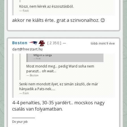
flzoli
Köszi, nem kérek az észosztásból.
flzoli
akkor ne kiálts érte.. grat a szinvonalhoz. 😉
Boston
2 350
—
több mint 9 éve
dart@freestart.hu
MEgint a sárga
flzoli
Most mondd meg... pedig Ward soha nem
paraszt... oh wait...
Boston
Senki nem mondott ilyet, ez simán zászló, de már
hányadik a Pats-nek.....
flzoli
4-4 penalties, 30-35 yardért... mocskos nagy
csalás van folyamatban.
Do your job