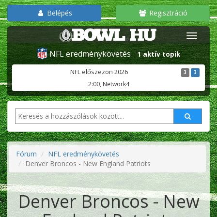
Belépés
Regisztráció
NFL eredménykövetés
-
1 aktív topik
NFL előszezon 2026
3
3
2:00, Network4
Fórum
NFL eredménykövetés
Denver Broncos - New England Patriots
Denver Broncos - New