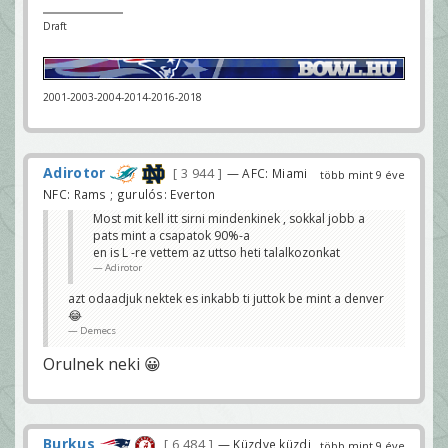
Draft
2001-2003-2004-2014-2016-2018
Adirotor
3 944
— AFC: Miami
több mint 9 éve
NFC: Rams ; gurulós: Everton
Most mit kell itt sirni mindenkinek , sokkal jobb a
pats mint a csapatok 90%-a
en is L -re vettem az uttso heti talalkozonkat
Adirotor
azt odaadjuk nektek es inkabb ti juttok be mint a denver
😂
Demecs
Orulnek neki 😀
Burkus
6 484
— Küzdve küzdj
több mint 9 éve