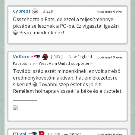
Cypress
3 229
több mint 9 éve
Összehozta a Pats, de ezzel a teljesítménnyel
picsába se lesznek a PO-ba. Ez vigasztal igazán.
😀 Peace mindenkinek!
Volford
363
— New England
több mint 9 éve
Patriots fan--- West Ham United supporter---
További szép estét mindenkinek, ez volt az első
eredménykövetőm aktívan, hát emlékezetesre
sikerült! 😀 További szép estét és jó éjt!
Remélem holnapra visszaáll a béke és a tisztelet
vpi
4 729
— Patriot
több mint 9 éve