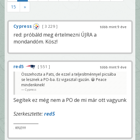
15
»
Cypress
3 229
több mint 9 éve
red: próbáld meg értelmezni ÚJRA a
mondandóm. Kösz!
red5
551
több mint 9 éve
Összehozta a Pats, de ezzel a teljesítménnyel picsába
se lesznek a PO-ba. Ez vigasztal igazán. 😀 Peace
mindenkinek!
Cypress
Segítek ez még nem a PO de mi már ott vagyunk
Szerkesztette:
red5
. KYLE!!!!