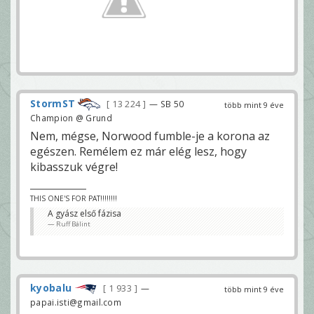
StormST
13 224
— SB 50
több mint 9 éve
Champion @ Grund
Nem, mégse, Norwood fumble-je a korona az
egészen. Remélem ez már elég lesz, hogy
kibasszuk végre!
THIS ONE'S FOR PAT!!!!!!!!
A gyász első fázisa
Ruff Bálint
kyobalu
1 933
—
több mint 9 éve
papai.isti@gmail.com