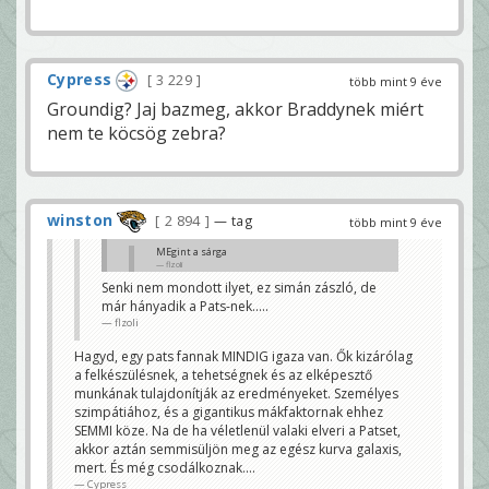
Cypress
3 229
több mint 9 éve
Groundig? Jaj bazmeg, akkor Braddynek miért
nem te köcsög zebra?
winston
2 894
— tag
több mint 9 éve
MEgint a sárga
flzoli
Senki nem mondott ilyet, ez simán zászló, de
Most mondd meg... pedig Ward soha nem paraszt...
már hányadik a Pats-nek.....
oh wait...
Boston
flzoli
Hagyd, egy pats fannak MINDIG igaza van. Ők kizárólag
a felkészülésnek, a tehetségnek és az elképesztő
munkának tulajdonítják az eredményeket. Személyes
szimpátiához, és a gigantikus mákfaktornak ehhez
SEMMI köze. Na de ha véletlenül valaki elveri a Patset,
akkor aztán semmisüljön meg az egész kurva galaxis,
mert. És még csodálkoznak....
Cypress