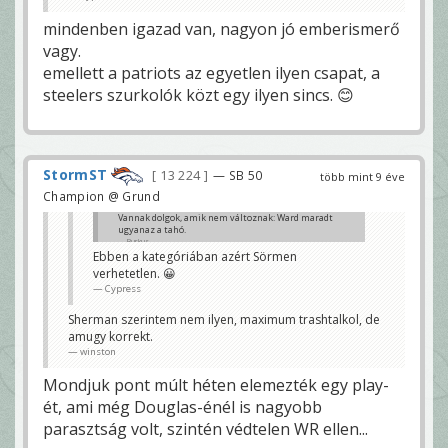
mindenben igazad van, nagyon jó emberismerő
vagy.
emellett a patriots az egyetlen ilyen csapat, a
steelers szurkolók közt egy ilyen sincs. 😊
StormST
13 224
— SB 50
több mint 9 éve
Champion @ Grund
Vannak dolgok, amik nem változnak: Ward maradt
ugyanaz a tahó.
Burkus
Ebben a kategóriában azért Sörmen
verhetetlen. 😀
Cypress
Sherman szerintem nem ilyen, maximum trashtalkol, de
amugy korrekt.
winston
Mondjuk pont múlt héten elemezték egy play-
ét, ami még Douglas-énél is nagyobb
parasztság volt, szintén védtelen WR ellen...