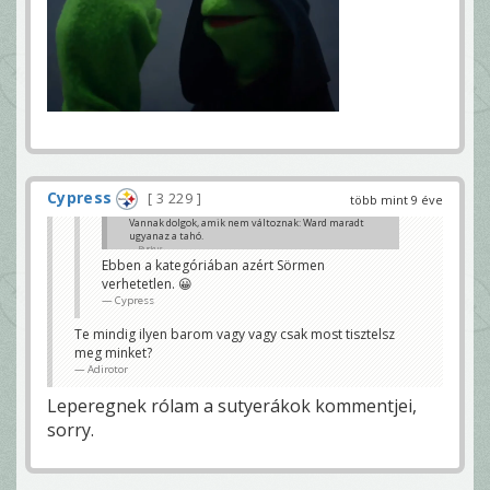
Cypress
3 229
több mint 9 éve
Vannak dolgok, amik nem változnak: Ward maradt
ugyanaz a tahó.
Burkus
Ebben a kategóriában azért Sörmen
verhetetlen. 😀
Cypress
Te mindig ilyen barom vagy vagy csak most tisztelsz
meg minket?
Adirotor
Leperegnek rólam a sutyerákok kommentjei,
sorry.