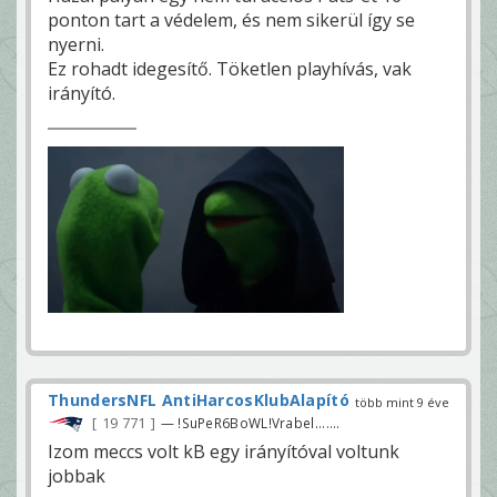
ponton tart a védelem, és nem sikerül így se
nyerni.
Ez rohadt idegesítő. Töketlen playhívás, vak
irányító.
ThundersNFL AntiHarcosKlubAlapító
több mint 9 éve
19 771
— !SuPeR6BoWL!Vrabel.......
Izom meccs volt kB egy irányítóval voltunk
jobbak