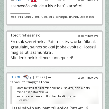
szenvedős volt, de a kis z betü kárpótol
Zsebi, Pilla, Szuszi, Pizsi, Pulcsi, Bolka, Bendegúz, Tihamér, Lolka és Pacsi
Törölt felhasználó
több mint 9 éve
Én csak szeretnék a Pats-nek és szurkolóiknak
gratulálni, sajnos sokkal jobbak voltak. Hosszú
még az út, számunkra...
Mindenkinek kellemes ünnepeket!
FLZOLI
12 777
—
több mint 9 éve
farkas.l.zoltan@gmail.com
Most mit kell itt sirni mindenkinek , sokkal jobb a pats
mint a csapatok 90%-a
en is L -re vettem az uttso heti talalkozonkat
Adirotor
Hazai pályán egy nem túl acélos Pats-et 16