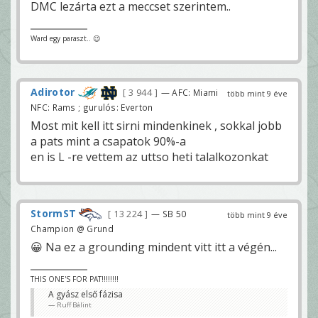
DMC lezárta ezt a meccset szerintem..
Ward egy paraszt.. 😉
Adirotor
3 944
— AFC: Miami
több mint 9 éve
NFC: Rams ; gurulós: Everton
Most mit kell itt sirni mindenkinek , sokkal jobb
a pats mint a csapatok 90%-a
en is L -re vettem az uttso heti talalkozonkat
StormST
13 224
— SB 50
több mint 9 éve
Champion @ Grund
😀 Na ez a grounding mindent vitt itt a végén...
THIS ONE'S FOR PAT!!!!!!!!
A gyász első fázisa
Ruff Bálint