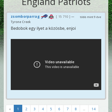
England Patriots
zsomborparrag
15 710
—
több mint 9 éve
Tyrone Creek
Bedobok egy ilyet a közösbe, enjoi
«
1
2
3
4
5
6
7
8
...
14