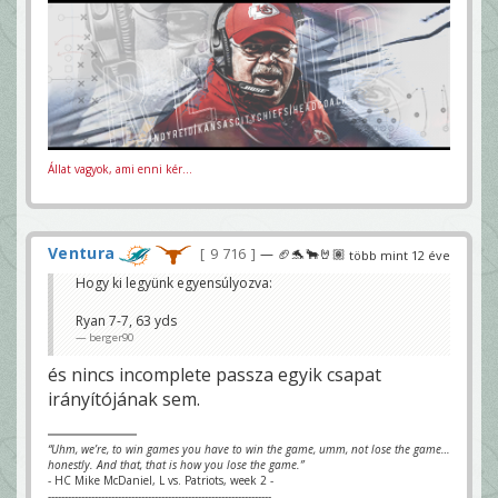
Állat vagyok, ami enni kér...
Ventura
9 716
— 🏈🐬🐂🤘🏽
több mint 12 éve
Hogy ki legyünk egyensúlyozva:
Ryan 7-7, 63 yds
berger90
és nincs incomplete passza egyik csapat
irányítójának sem.
“Uhm, we’re, to win games you have to win the game, umm, not lose the game…
honestly. And that, that is how you lose the game.”
- HC Mike McDaniel, L vs. Patriots, week 2 -
-------------------------------------------------------------------