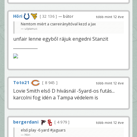
Höri
32 136
— bútor
több mint 12 éve
Nemtom miért a csereirányítóval kezd a Jax
ulpianus
unfair lenne egyből rájuk engedni Stanzit
Toto21
8 945
több mint 12 éve
Lovie Smith első D hívásnál -5yard-os futás...
karcolni fog idén a Tampa védelem is
bergerdani
4 979
több mint 12 éve
első play -6 yard #jaguars
Höri