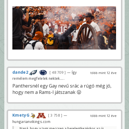
dande2
48 709
— Így
több mint 12 éve
remélem megfelelek nektek.....
Panthersnél egy Gay nevű srác a rúgó még jó,
hogy nem a Rams-l játszanak 😛
KmetyG
3 758
—
több mint 12 éve
hungarianvikings.com
Naná, hogy a Jags meccsen a bejelentkezéskor az új