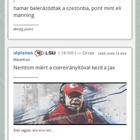
hamar belerázódtak a szezonba, pont mint eli
manning
Mindig jövőre
ulpianus
18 009
— Circus
több mint 12 éve
Maximus
Nemtom miért a csereirányítóval kezd a Jax
Állat vagyok, ami enni kér...