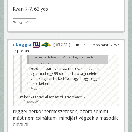
Ryan 7-7, 63 yds
Mindig jövőre
r.baggio
65 225
— no es
több mint 12 éve
importante
valamiért bekövetett Marcus Thigpen a twitteren
ti mit értetek el ma?
elkezdtem pár éve ncaa meccseket nézni, ma
berger90
meg emiatt egy 99 oldalas bírósági ítéletet
olvasok hajnali fél kettőkor úgy, hogy reggel
hétkor keltem
baggio
mikor kezdted el azt az ítéletet olvasni?
Amadeus91
reggel hétkor természetesen, azóta semmi
mást nem csináltam, mindjárt végzek a második
oldallal