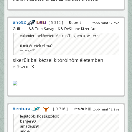
ano92
5 312
— Robert
több mint 12 éve
Griffin III && Tom Savage && DeShone Kizer fan
valamiért bekövetett Marcus Thigpen a twitteren
ti mit értetek el ma?
berger90
sikerült bal kézzel kitörölnöm életemben
először :3
Ventura
9 716
— 🏈🐬🐂🤘🏽
több mint 12 éve
legutóbbi hozzászólók:
berger90
amadeus91
ano92