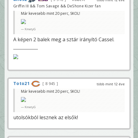
Griffin III && Tom Savage && DeShone Kizer fan
Már kevesebb mint 20 perc, SKOL!
KmetyG
A képen 2 balek meg a sztár irányító Cassel.
Toto21
8 945
több mint 12 éve
Már kevesebb mint 20 perc, SKOL!
KmetyG
utolsókból lesznek az elsők!