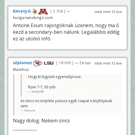
KmetyG
3 758
—
több mint 12 éve
hungarianvikings.com
Antone Exum rajongóknak üzenem, hogy ma ő
kezd a secondary-ben nálunk. Legalábbis eddig
ez az utolsó infó.
ulpianus
18 009
— Circus
több mint 12 éve
Maximus
Hogy ki legyünk egyensúlyozva:
Ryan 7-7, 63 yds
berger90
és nincs incomplete passza egyik csapat irányítójának
sem.
Ventura
Nagy dolog. Nekem sincs