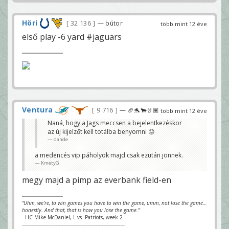
Höri
32 136
— bútor
több mint 12 éve
első play -6 yard #jaguars
Ventura
9 716
— 🏈🐬🐂🤘🏽
több mint 12 éve
Naná, hogy a Jags meccsen a bejelentkezéskor
az új kijelzőt kell totálba benyomni 😛
dande
a medencés vip páholyok majd csak ezután jönnek.
KmetyG
megy majd a pimp az everbank field-en
“Uhm, we’re, to win games you have to win the game, umm, not lose the game…
honestly. And that, that is how you lose the game.”
- HC Mike McDaniel, L vs. Patriots, week 2 -
-------------------------------------------------------------------