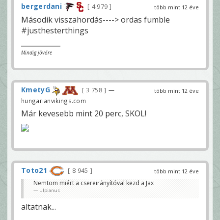
bergerdani
4 979
több mint 12 éve
Második visszahordás----> ordas fumble
#justhesterthings
Mindig jövőre
KmetyG
3 758
—
több mint 12 éve
hungarianvikings.com
Már kevesebb mint 20 perc, SKOL!
Toto21
8 945
több mint 12 éve
Nemtom miért a csereirányítóval kezd a Jax
ulpianus
altatnak...