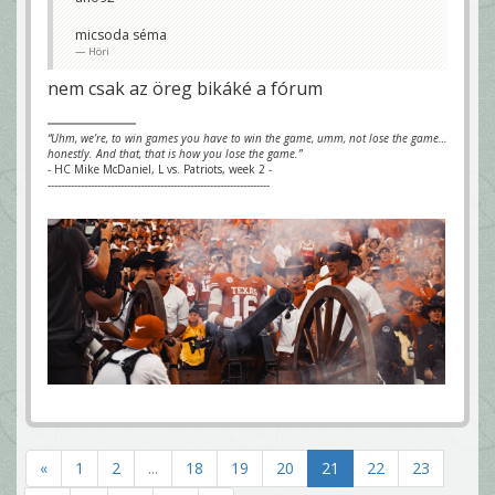
micsoda séma
Höri
nem csak az öreg bikáké a fórum
“Uhm, we’re, to win games you have to win the game, umm, not lose the game…
honestly. And that, that is how you lose the game.”
- HC Mike McDaniel, L vs. Patriots, week 2 -
-------------------------------------------------------------------
«
1
2
...
18
19
20
21
22
23