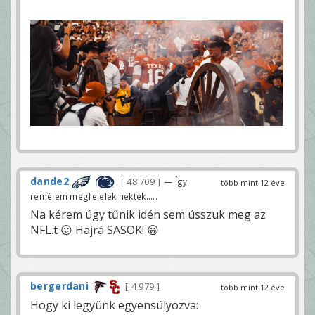
dande2
48 709
— Így
több mint 12 éve
remélem megfelelek nektek.....
Na kérem úgy tűnik idén sem ússzuk meg az
NFL.t 😛 Hajrá SASOK! 😀
bergerdani
4 979
több mint 12 éve
Hogy ki legyünk egyensúlyozva: