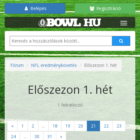
Belépés
Regisztráció
Fórum
NFL eredménykövetés
Előszezon 1. hét
Előszezon 1. hét
1 feliratkozó
«
1
2
...
18
19
20
21
22
23
24
...
30
31
»