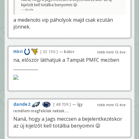
kijelzőt kell totálba benyomni 😛
dande
a medencés vip páholyok majd csak ezután
jönnek.
Höri
32 136
— bútor
több mint 12 éve
na, először láthatjuk a Tampát PMFC mezben
dande2
48 709
— Így
több mint 12 éve
remélem megfelelek nektek.....
Naná, hogy a Jags meccsen a bejelentkezéskor
az új kijelzőt kell totálba benyomni 😛