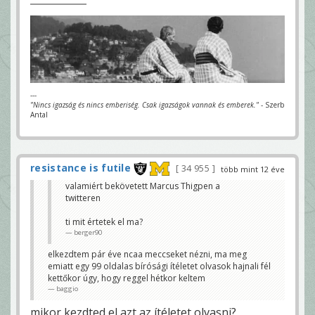
---
"Nincs igazság és nincs emberiség. Csak igazságok vannak és emberek."
- Szerb
Antal
resistance is futile
34 955
több mint 12 éve
valamiért bekövetett Marcus Thigpen a
twitteren
ti mit értetek el ma?
berger90
elkezdtem pár éve ncaa meccseket nézni, ma meg
emiatt egy 99 oldalas bírósági ítéletet olvasok hajnali fél
kettőkor úgy, hogy reggel hétkor keltem
baggio
mikor kezdted el azt az ítéletet olvasni?