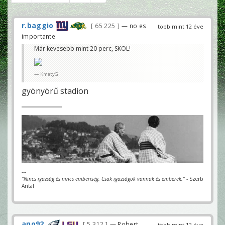
r.baggio
65 225
— no es
több mint 12 éve
importante
Már kevesebb mint 20 perc, SKOL!
KmetyG
gyönyörű stadion
---
"Nincs igazság és nincs emberiség. Csak igazságok vannak és emberek."
- Szerb
Antal
ano92
5 312
— Robert
több mint 12 éve