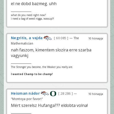
el ne dobd bazmeg. uhh
what do you need right now?
i need a bag of weed nigga, wassup?!
Negritis, a vajda
60 085
— The
10 hónapja
Mathematician
nah faszom, kimentem slozira erre szarba
vagyunkj
The Stronger you become, the Weaker you really are.
I wanted Champ to be champ!
Heisman nádor
28 286
—
10 hónapja
"Montoya por favor!"
Mért szerelsz Hufanga??? eldobta volna!