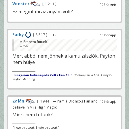
Vonster
1 211
10 hónapja
Ez megint mi az anyám volt?
Farky
8 517
— ℧
10 hónapja
Miért nem futunk?
Zalán
Mert abból nem jönnek a kamu zászlók, Payton
nem hülye
Hungarian Indianapolis Colts Fan Club
I'll always be a Colt. Always!
-
Peyton Manning
Zalán
4 944
— I'am a Broncos Fan and I
10 hónapja
believe in Mile High Magic...
Miért nem futunk?
"I love this sport. I hate this sport."