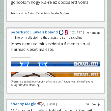
gondolom hogy RB-re ez opciós lett volna
Real Madrid & Boston Celtics & Los Angeles Dodgers
peterk2005 udvari bolond
25 117
10 hónapja
— The only discipline that lasts, is self discipline
Jones nem tud mit kezdeni a 6 men rush-al.
Harmadik eset ma este.
“Pressure is something you feel when you don't know what the hell you're
doing.”
(Peyton Manning)
Shanny Magic
490
10 hónapja
Miért nem blitzeljük többet Jones-t? Semmit