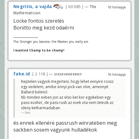
Negritis, a vajda
60 085
— The
10 hónapja
Mathematician
Locke fontos szerelés
Bonitto meg kezd odaérni
The Stronger you become, the Weaker you really are.
I wanted Champ to be champ!
fake.id
2 118
— sixseveeeeeen
10 hónapja
Keptelen vagyok megerteni, hogy lehet ennyire rossz
egy vedelem, amibe ennyi pick van olve, amennyit
Ballard beletol.
Kb minden evben jon az elso ket kor egyikeben egy
pass eusher, de pass rush az evek ota nem letezik az
ideny ketharmadaban.
Stez
és ennek ellenére passrush winrateben meg
sackben sosem vagyunk hulladékok