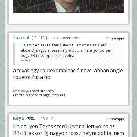
fake.id
2 118
— sixseveeeeeen
10 hónapja
Ha ez ilyen Texas szerű útvonal lett volna az RB-től
akkor DJ nagyon rossz helyre dobta, nem gondolom
hogy RB-re ez opciós lett volna
KeyG
a texas egy routekombináció neve, abban angle
rouetot fut a hb
what do you need right now?
i need a bag of weed nigga, wassup?!
KeyG
15 252
10 hónapja
Ha ez ilyen Texas szerű útvonal lett volna az
RB-től akkor DJ nagyon rossz helyre dobta, nem