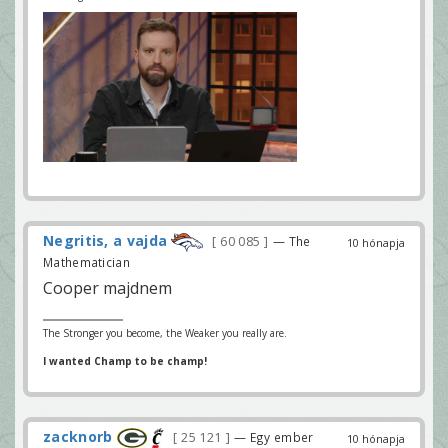
Negritis, a vajda
60 085
— The
10 hónapja
Mathematician
Cooper majdnem
The Stronger you become, the Weaker you really are.
I wanted Champ to be champ!
zacknorb
25 121
— Egy ember
10 hónapja