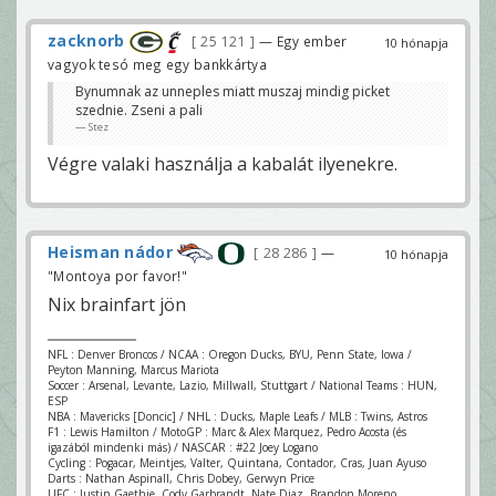
zacknorb
25 121
— Egy ember
10 hónapja
vagyok tesó meg egy bankkártya
Bynumnak az unneples miatt muszaj mindig picket
szednie. Zseni a pali
Stez
Végre valaki használja a kabalát ilyenekre.
Heisman nádor
28 286
—
10 hónapja
"Montoya por favor!"
Nix brainfart jön
NFL : Denver Broncos / NCAA : Oregon Ducks, BYU, Penn State, Iowa /
Peyton Manning, Marcus Mariota
Soccer : Arsenal, Levante, Lazio, Millwall, Stuttgart / National Teams : HUN,
ESP
NBA : Mavericks [Doncic] / NHL : Ducks, Maple Leafs / MLB : Twins, Astros
F1 : Lewis Hamilton / MotoGP : Marc & Alex Marquez, Pedro Acosta (és
igazából mindenki más) / NASCAR : #22 Joey Logano
Cycling : Pogacar, Meintjes, Valter, Quintana, Contador, Cras, Juan Ayuso
Darts : Nathan Aspinall, Chris Dobey, Gerwyn Price
UFC : Justin Gaethje, Cody Garbrandt, Nate Diaz, Brandon Moreno