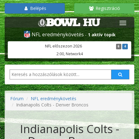
Belépés
Regisztráció
NFL eredménykövetés
-
1 aktív topik
NFL előszezon 2026
6
4
2:00, Network4
Fórum
NFL eredménykövetés
Indianapolis Colts - Denver Broncos
Indianapolis Colts -