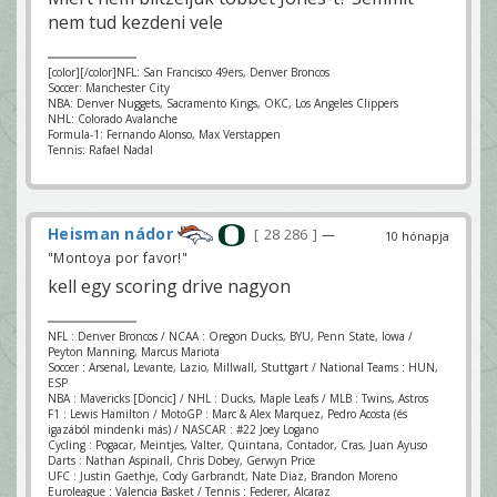
nem tud kezdeni vele
[color][/color]NFL: San Francisco 49ers, Denver Broncos
Soccer: Manchester City
NBA: Denver Nuggets, Sacramento Kings, OKC, Los Angeles Clippers
NHL: Colorado Avalanche
Formula-1: Fernando Alonso, Max Verstappen
Tennis: Rafael Nadal
Heisman nádor
28 286
—
10 hónapja
"Montoya por favor!"
kell egy scoring drive nagyon
NFL : Denver Broncos / NCAA : Oregon Ducks, BYU, Penn State, Iowa /
Peyton Manning, Marcus Mariota
Soccer : Arsenal, Levante, Lazio, Millwall, Stuttgart / National Teams : HUN,
ESP
NBA : Mavericks [Doncic] / NHL : Ducks, Maple Leafs / MLB : Twins, Astros
F1 : Lewis Hamilton / MotoGP : Marc & Alex Marquez, Pedro Acosta (és
igazából mindenki más) / NASCAR : #22 Joey Logano
Cycling : Pogacar, Meintjes, Valter, Quintana, Contador, Cras, Juan Ayuso
Darts : Nathan Aspinall, Chris Dobey, Gerwyn Price
UFC : Justin Gaethje, Cody Garbrandt, Nate Diaz, Brandon Moreno
Euroleague : Valencia Basket / Tennis : Federer, Alcaraz