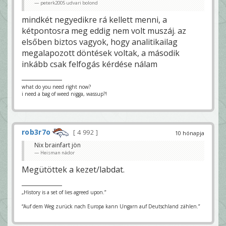
peterk2005 udvari bolond
mindkét negyedikre rá kellett menni, a
kétpontosra meg eddig nem volt muszáj. az
elsőben biztos vagyok, hogy analitikailag
megalapozott döntések voltak, a második
inkább csak felfogás kérdése nálam
what do you need right now?
i need a bag of weed nigga, wassup?!
rob3r7o
4 992
10 hónapja
Nix brainfart jön
Heisman nádor
Megütöttek a kezet/labdat.
„History is a set of lies agreed upon.”
“Auf dem Weg zurück nach Europa kann Ungarn auf Deutschland zählen.”