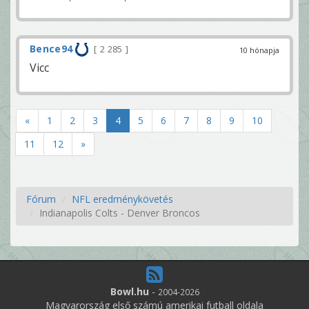
Bence94
2 285
10 hónapja
Vicc
«
1
2
3
4
5
6
7
8
9
10
11
12
»
Fórum
NFL eredménykövetés
Indianapolis Colts - Denver Broncos
Bowl.hu
-
2004-2026
Magyarország első számú amerikai futball oldala