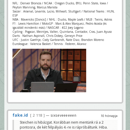
NFL : Denver Broncos / NCAA : Oregon Ducks, BYU, Penn State, Iowa /
Peyton Manning, Marcus Mariota
Soccer : Arsenal, Levante, Lazio, Millwall, Stuttgart / National Teams : HUN,
ESP
NBA : Mavericks [Doncic] / NHL : Ducks, Maple Leafs / MLB : Twins, Astros
F1 : Lewis Hamilton / MotoGP : Marc & Alex Marquez, Pedro Acosta (és
igazából mindenki más) / NASCAR : #22 Joey Logano
Cycling : Pogacar, Meintjes, Valter, Quintana, Contador, Cras, Juan Ayuso
Darts : Nathan Aspinall, Chris Dobey, Gerwyn Price
UFC : Justin Gaethje, Cody Garbrandt, Nate Diaz, Brandon Moreno
Euroleague : Valencia Basket / Tennis : Federer, Alcaraz
fake.id
2 118
— sixseveeeeeen
10 hónapja
Steichen is hibázgat. Korábban nem mentünk rá a 2
pontosra, de két félpályás 4.-re is rápróbáltunk. Hiba.