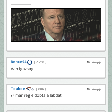
Bence94
2 285
10 hónapja
Van igazsag
Teabee
806
10 hónapja
?? már rég eldobta a labdát