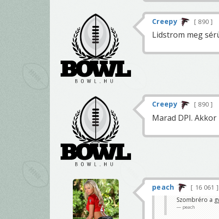
Creepy
890
Lidstrom meg sérül
Creepy
890
Marad DPI. Akkor 
peach
16 061
Szombréro a gy
peach