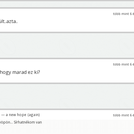
több mint 6 
t..azta..
több mint 6 
hogy marad ez ki?
— a new hope (again)
több mint 6 
öpön... Sírhatnékom van