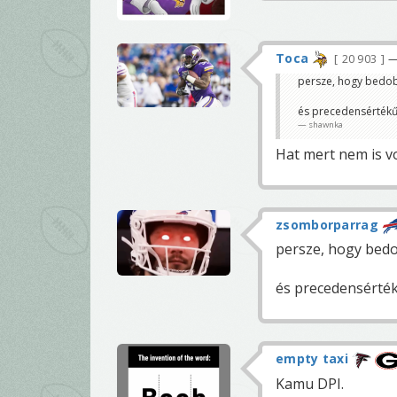
Toca
20 903
—
persze, hogy bedob
és precedensértékűe
shawnka
Hat mert nem is v
zsomborparrag
persze, hogy bedo
és precedensérték
empty taxi
Kamu DPI.