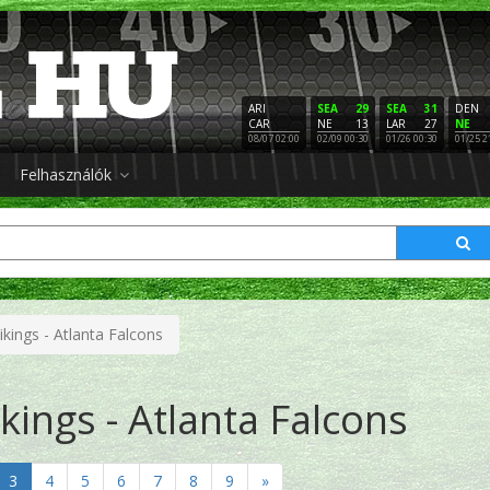
ARI
SEA
29
SEA
31
DEN
CAR
NE
13
LAR
27
NE
08/07 02:00
02/09 00:30
01/26 00:30
01/25 2
Felhasználók
kings - Atlanta Falcons
kings - Atlanta Falcons
3
4
5
6
7
8
9
»