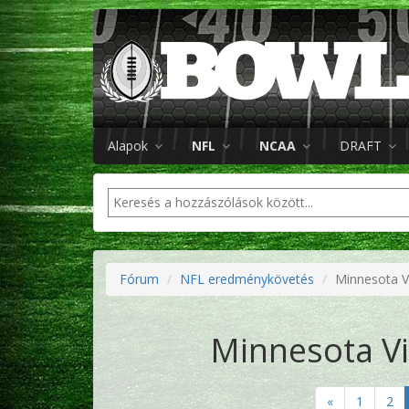
Alapok
NFL
NCAA
DRAFT
Fórum
NFL eredménykövetés
Minnesota Vi
Minnesota Vi
«
1
2