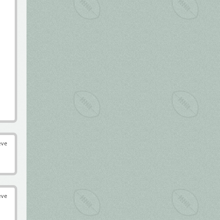
éve
éve