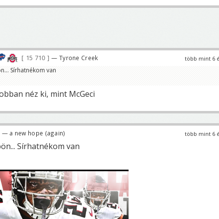
15 710
— Tyrone Creek
több mint 6 
... Sírhatnékom van
jobban néz ki, mint McGeci
— a new hope (again)
több mint 6 
ön... Sírhatnékom van