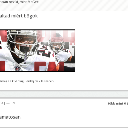
obban néz ki, mint McGeci
laltad miért bőgök
nság az kívánság. Térdelj csak le szépen...
69
— E/1
több mint 6 
.
yamatosan.