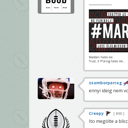
Madden hates me.
Trust, it f*cking hates me...
zsomborparrag
ennyi ideig nem v
Creepy
890
Ito megölte a blicc