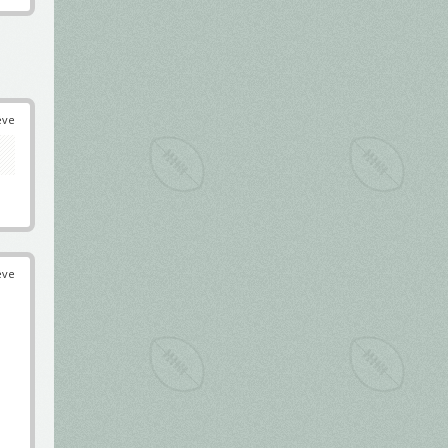
éve
éve