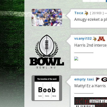
Toca
20 903
—
Amugy ezeket a pl
vsanyi132
Harris 2nd interce
empty taxi
Matty! Ez a Harris