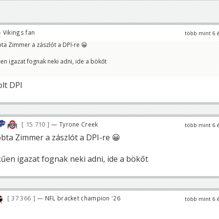
 Vikings fan
több mint 6 
ta Zimmer a zászlót a DPI-re 😀
n igazat fognak neki adni, ide a bökőt
olt DPI
15 710
— Tyrone Creek
több mint 6 
bta Zimmer a zászlót a DPI-re 😀
űen igazat fognak neki adni, ide a bökőt
37 366
— NFL bracket champion '26
több mint 6 