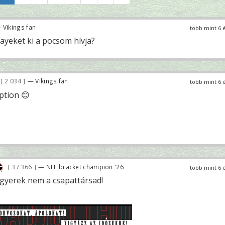
 Vikings fan
több mint 6 
ayeket ki a pocsom hívja?
2 034
— Vikings fan
több mint 6 
ption 😊
37 366
— NFL bracket champion '26
több mint 6 
 gyerek nem a csapattársad!