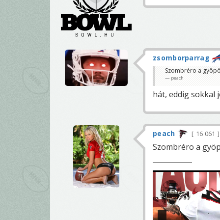
zsomborparrag
Szombréro a gyöpön
peach
hát, eddig sokkal 
peach
16 061
Szombréro a gyöp