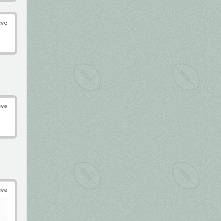
éve
éve
éve