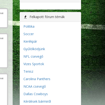
éve
Felkapott fórum témák
Politika
Soccer
éve
Kerékpár
Gyűlölködjünk
NFL csevegő
Vizes Sportok
Tenisz
éve
Carolina Panthers
NCAA csevegő
Dallas Cowboys
Kérdések bármiről