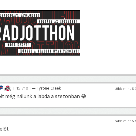
15 710
— Tyrone Creek
több mint 6 
olt még nálunk a labda a szezonban 😀
több mint 6 
előt.