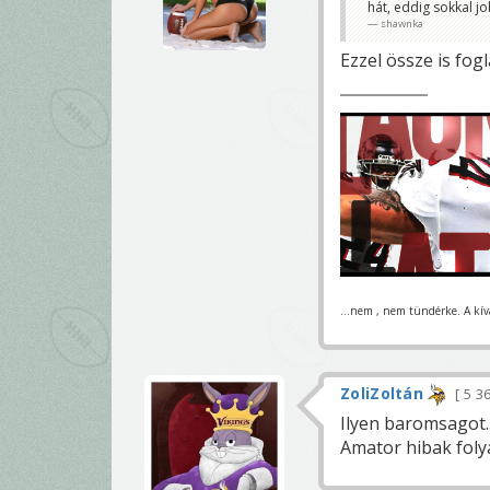
hát, eddig sokkal j
shawnka
Ezzel össze is fog
...nem , nem tündérke. A kívá
ZoliZoltán
5 3
Ilyen baromsagot..
Amator hibak fol