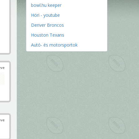
bowl.hu keeper
Höri - youtube
Denver Broncos
Houston Texans
Autó- és motorsportok
éve
éve