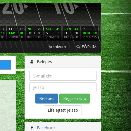
7
CHI
17
NE
28
SEA
41
DEN
33
PIT
6
NE
16
PHI
10
LAR
20
HOU
16
SF
6
BUF
30
HOU
30
LAC
3
SF
1:00
01/19 00:30
01/18 21:00
01/18 02:00
01/17 22:30
01/13 02:15
01/12 02:00
01/11 22:
Archívum
FÓRUM
Belépés
Regisztráció
Elfelejtett jelszó
Facebook