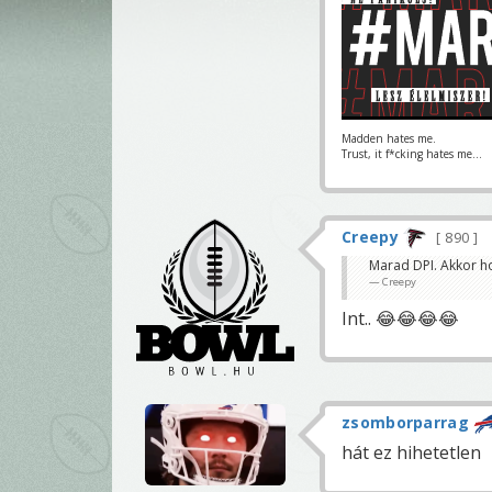
Madden hates me.
Trust, it f*cking hates me...
Creepy
890
Marad DPI. Akkor h
Creepy
Int.. 😂😂😂😂
zsomborparrag
hát ez hihetetlen