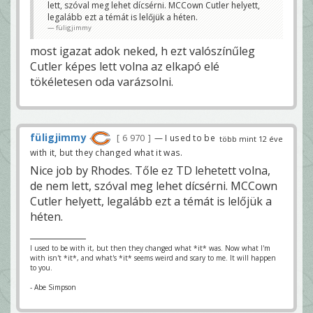
lett, szóval meg lehet dícsérni. MCCown Cutler helyett,
legalább ezt a témát is lelőjük a héten.
füligjimmy
most igazat adok neked, h ezt valószínűleg
Cutler képes lett volna az elkapó elé
tökéletesen oda varázsolni.
füligjimmy
6 970
— I used to be
több mint 12 éve
with it, but they changed what it was.
Nice job by Rhodes. Tőle ez TD lehetett volna,
de nem lett, szóval meg lehet dícsérni. MCCown
Cutler helyett, legalább ezt a témát is lelőjük a
héten.
I used to be with it, but then they changed what *it* was. Now what I'm
with isn't *it*, and what's *it* seems weird and scary to me. It will happen
to you.
- Abe Simpson