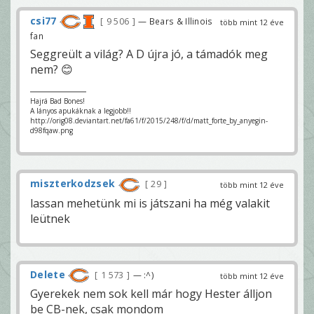
csi77
9 506
— Bears & Illinois
több mint 12 éve
fan
Seggreült a világ? A D újra jó, a támadók meg
nem? 😊
Hajrá Bad Bones!
A lányos apukáknak a legjobb!!
http://orig08.deviantart.net/fa61/f/2015/248/f/d/matt_forte_by_anyegin-
d98fqaw.png
miszterkodzsek
29
több mint 12 éve
lassan mehetünk mi is játszani ha még valakit
leütnek
Delete
1 573
— :^)
több mint 12 éve
Gyerekek nem sok kell már hogy Hester álljon
be CB-nek, csak mondom