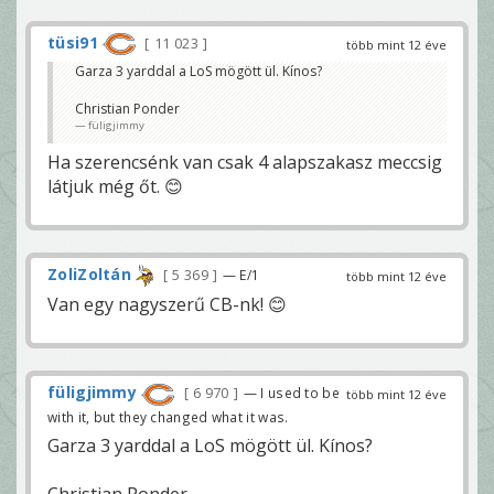
tüsi91
11 023
több mint 12 éve
Garza 3 yarddal a LoS mögött ül. Kínos?
Christian Ponder
füligjimmy
Ha szerencsénk van csak 4 alapszakasz meccsig
látjuk még őt. 😊
ZoliZoltán
5 369
— E/1
több mint 12 éve
Van egy nagyszerű CB-nk! 😊
füligjimmy
6 970
— I used to be
több mint 12 éve
with it, but they changed what it was.
Garza 3 yarddal a LoS mögött ül. Kínos?
Christian Ponder