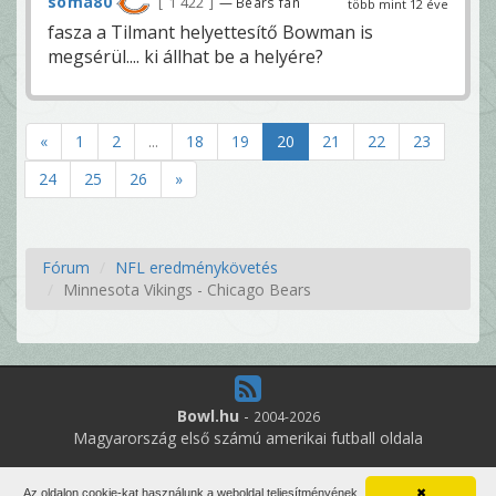
soma80
1 422
— Bears fan
több mint 12 éve
fasza a Tilmant helyettesítő Bowman is
megsérül.... ki állhat be a helyére?
«
1
2
...
18
19
20
21
22
23
24
25
26
»
Fórum
NFL eredménykövetés
Minnesota Vikings - Chicago Bears
Bowl.hu
-
2004-2026
Magyarország első számú amerikai futball oldala
5
online felhasználó
Az oldalon cookie-kat használunk a weboldal teljesítményének
✖