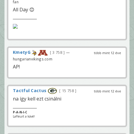
fan
All Day 😊
KmetyG
3 758
—
több mint 12 éve
hungarianvikings.com
AP!
Tactful Cactus
15 758
több mint 12 éve
na így kell ezt csinálni
P-A-N-I-C
LaFleurt a kávé!