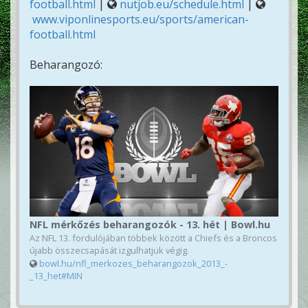
football.html
|
nutjob.eu/schedule.html
|
www.viponlinesports.eu/sports/american-
football.html
Beharangozó:
NFL mérkőzés beharangozók - 13. hét | Bowl.hu
Az NFL 13. fordulójában többek között a Chiefs és a Broncos
újabb összecsapását izgulhatjuk végig.
bowl.hu/nfl_merkozes_beharangozok_2013_-
_13_het#MIN