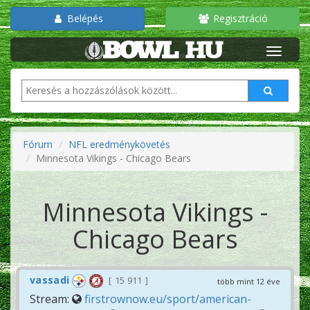
Belépés
Regisztráció
Fórum
NFL eredménykövetés
Minnesota Vikings - Chicago Bears
Minnesota Vikings -
Chicago Bears
vassadi
15 911
több mint 12 éve
Stream:
firstrownow.eu/sport/american-