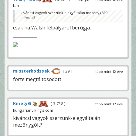
fan
kíváncsi vagyok szerzünk-e egyáltalán mezőnygólt?
KmetyG
csak ha Walsh félpályáról berúgja...
miszterkodzsek
29
több mint 12 éve
forte megtáltosodott
KmetyG
3 758
—
több mint 12 éve
hungarianvikings.com
kíváncsi vagyok szerzünk-e egyáltalán
mezőnygólt?