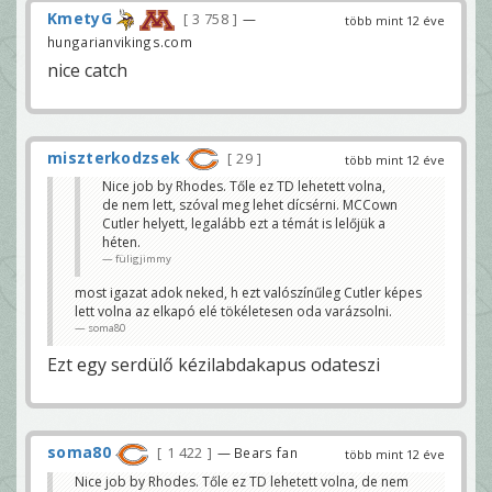
KmetyG
3 758
—
több mint 12 éve
hungarianvikings.com
nice catch
miszterkodzsek
29
több mint 12 éve
Nice job by Rhodes. Tőle ez TD lehetett volna,
de nem lett, szóval meg lehet dícsérni. MCCown
Cutler helyett, legalább ezt a témát is lelőjük a
héten.
füligjimmy
most igazat adok neked, h ezt valószínűleg Cutler képes
lett volna az elkapó elé tökéletesen oda varázsolni.
soma80
Ezt egy serdülő kézilabdakapus odateszi
soma80
1 422
— Bears fan
több mint 12 éve
Nice job by Rhodes. Tőle ez TD lehetett volna, de nem