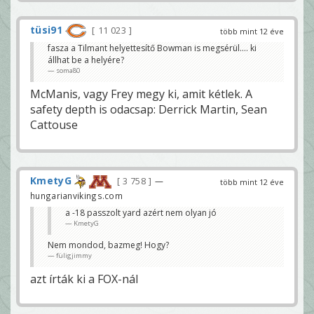
tüsi91
11 023
több mint 12 éve
fasza a Tilmant helyettesítő Bowman is megsérül.... ki
állhat be a helyére?
soma80
McManis, vagy Frey megy ki, amit kétlek. A
safety depth is odacsap: Derrick Martin, Sean
Cattouse
KmetyG
3 758
—
több mint 12 éve
hungarianvikings.com
a -18 passzolt yard azért nem olyan jó
KmetyG
Nem mondod, bazmeg! Hogy?
füligjimmy
azt írták ki a FOX-nál