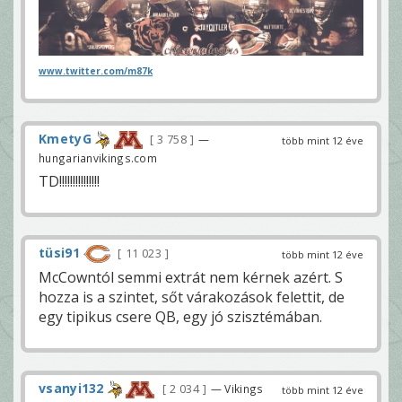
www.twitter.com/m87k
KmetyG
3 758
—
több mint 12 éve
hungarianvikings.com
TD!!!!!!!!!!!!!!!
tüsi91
11 023
több mint 12 éve
McCowntól semmi extrát nem kérnek azért. S
hozza is a szintet, sőt várakozások felettit, de
egy tipikus csere QB, egy jó szisztémában.
vsanyi132
2 034
— Vikings
több mint 12 éve