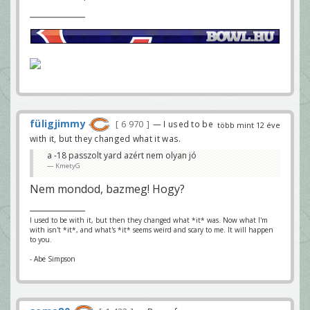
füligjimmy
6 970
— I used to be
több mint 12 éve
with it, but they changed what it was.
a -18 passzolt yard azért nem olyan jó
KmetyG
Nem mondod, bazmeg! Hogy?
I used to be with it, but then they changed what *it* was. Now what I'm
with isn't *it*, and what's *it* seems weird and scary to me. It will happen
to you.
- Abe Simpson