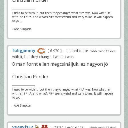
I used to be with it, but then they changed what *it* was. Now what I'm
with isn't *it*, and what's *it* seems weird and scary to me. It will happen
to you.
- Abe Simpson
füligjimmy
6 970
— I used to be
több mint 12 éve
with it, but they changed what it was.
8 man fornt ellen megcsináljuk, ez nagyon jó
Christian Ponder
I used to be with it, but then they changed what *it* was. Now what I'm
with isn't *it*, and what's *it* seems weird and scary to me. It will happen
to you.
- Abe Simpson
vsanyi132
2 034
— Vikings
több mint 12 éve