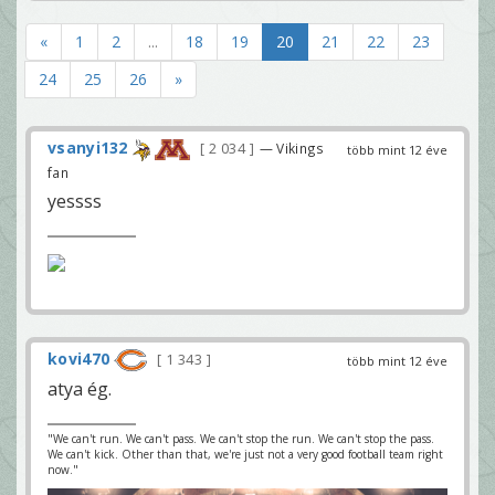
«
1
2
...
18
19
20
21
22
23
24
25
26
»
vsanyi132
2 034
— Vikings
több mint 12 éve
fan
yessss
kovi470
1 343
több mint 12 éve
atya ég.
"We can't run. We can't pass. We can't stop the run. We can't stop the pass.
We can't kick. Other than that, we're just not a very good football team right
now."