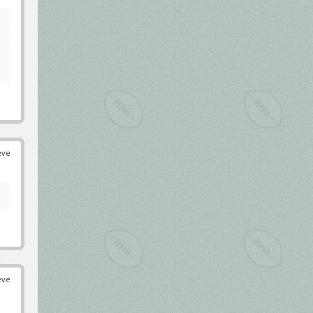
éve
éve