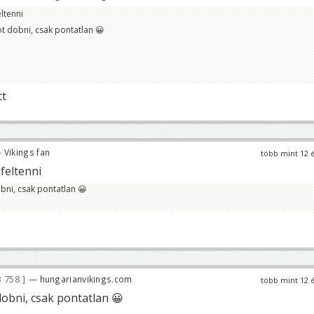
ltenni
t dobni, csak pontatlan 😀
tt
 Vikings fan
több mint 12 
feltenni
bni, csak pontatlan 😀
 758
— hungarianvikings.com
több mint 12 
dobni, csak pontatlan 😀