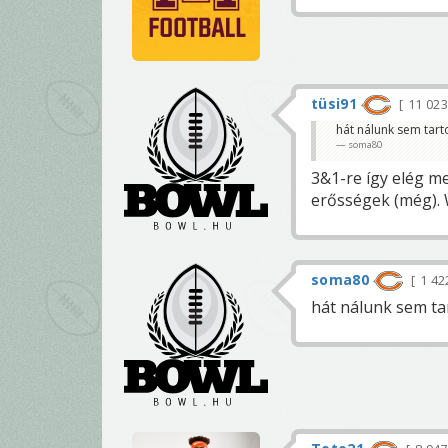
tüsi91
11 02
hát nálunk sem tartot
soma80
3&1-re így elég m
erősségek (még). W
soma80
1 4
hát nálunk sem tart