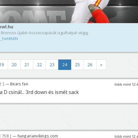
owl.hu
a Broncos újabb összecsapását izgulhatjuk végig.
3_het#MIN
19
20
21
22
23
24
25
26
»
22
— Bears fan
több mint 12 
a D csinál... 3rd down és ismét sack
 758
— hungarianvikings.com
több mint 12 