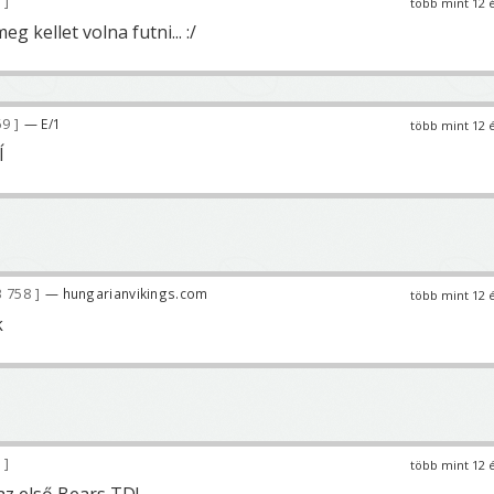
7
több mint 12 
g kellet volna futni... :/
69
— E/1
több mint 12 
Í
 758
— hungarianvikings.com
több mint 12 
k
7
több mint 12 
az első Bears TD!