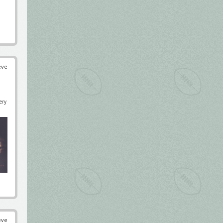
éve
ery
éve