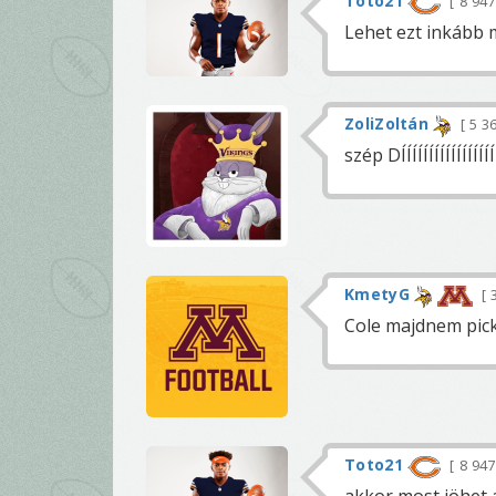
Toto21
8 94
Lehet ezt inkább me
ZoliZoltán
5 3
szép DÍÍÍÍÍÍÍÍÍÍÍÍÍÍÍÍÍ
KmetyG
3
Cole majdnem pic
Toto21
8 94
akkor most jöhet 