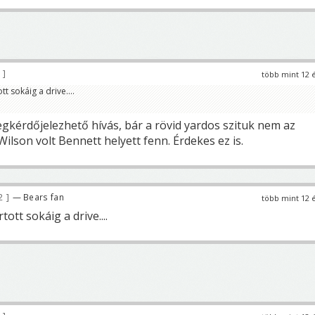
3
több mint 12 
t sokáig a drive....
egkérdőjelezhető hívás, bár a rövid yardos szituk nem az
ilson volt Bennett helyett fenn. Érdekes ez is.
22
— Bears fan
több mint 12 
ott sokáig a drive....