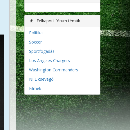
Felkapott fórum témák
Politika
Soccer
Sportfogadás
Los Angeles Chargers
Washington Commanders
NFL csevegő
Filmek