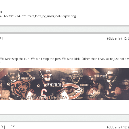
!!
/fa61/f/2015/248/f/d/matt_forte_by_anyegin-d98fqaw.png
3
több mint 12 
 We can't stop the run. We can't stop the pass. We can't kick. Other than that, we're just not a v
"
69
— E/1
több mint 12 