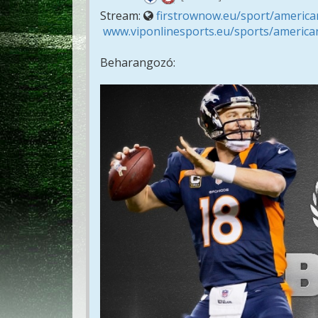
Stream:
firstrownow.eu/sport/american
www.viponlinesports.eu/sports/american
Beharangozó: