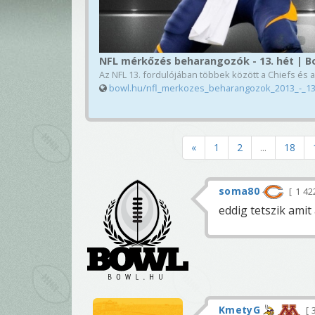
NFL mérkőzés beharangozók - 13. hét | B
Az NFL 13. fordulójában többek között a Chiefs és 
bowl.hu/nfl_merkozes_beharangozok_2013_-_1
«
1
2
...
18
soma80
1 4
eddig tetszik amit 
KmetyG
3