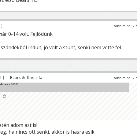
3
több mint 12 
ár 0-14 volt. Fejlődünk.
zándékból indult, jó volt a stunt, senki nem vette fel.
6
— Bears & Illinois fan
több mint 12 
AP-nek a 10000
! 😊
tén adom azt is!
eg, ha nincs ott senki, akkor is hasra esik