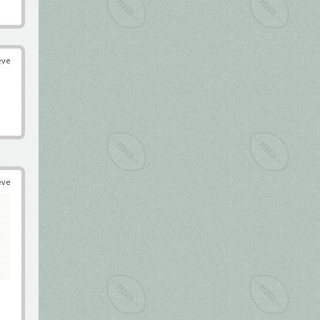
éve
éve