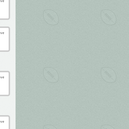
éve
éve
éve
éve