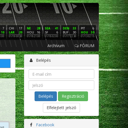
7
CHI
17
NE
28
SEA
41
DEN
33
PIT
6
NE
16
PHI
10
LAR
20
HOU
16
SF
6
BUF
30
HOU
30
LAC
3
SF
1:00
01/19 00:30
01/18 21:00
01/18 02:00
01/17 22:30
01/13 02:15
01/12 02:00
01/11 22:
Archívum
FÓRUM
Belépés
Regisztráció
Elfelejtett jelszó
Facebook
éve