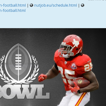
-football.html
|
nutjob.eu/schedule.html
|
-football.html