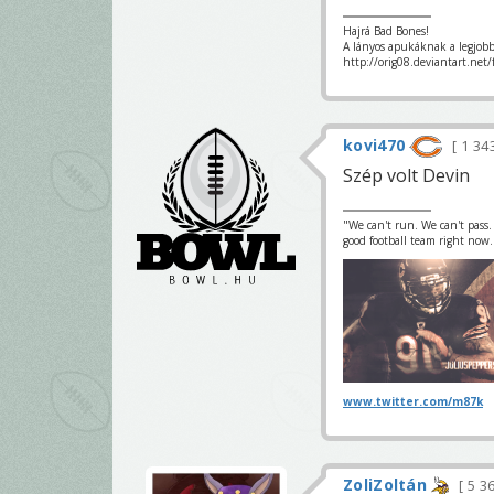
Hajrá Bad Bones!
A lányos apukáknak a legjobb
http://orig08.deviantart.net
kovi470
1 34
Szép volt Devin
"We can't run. We can't pass.
good football team right now.
www.twitter.com/m87k
ZoliZoltán
5 3