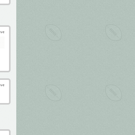
éve
éve