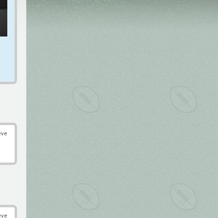
éve
éve