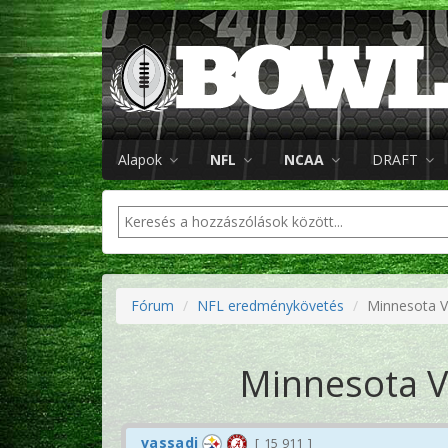
Alapok
NFL
NCAA
DRAFT
Fórum
NFL eredménykövetés
Minnesota V
Minnesota Vi
vassadi
15 911