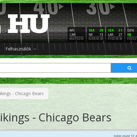
ARI
SEA
29
SEA
31
DEN
CAR
NE
13
LAR
27
NE
08/07 02:00
02/09 00:30
01/26 00:30
01/25 2
Felhasználók
ikings - Chicago Bears
kings - Chicago Bears
több mint 12 