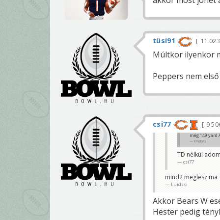
tüsi91
11 02
Múltkor ilyenkor m
Peppers nem első s
csi77
9 50
még 149 yard 
KmetyG
TD nélkül adom
csi77
mind2 meglesz ma
Luidzsi
Akkor Bears W ese
Hester pedig tényl