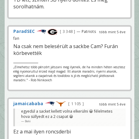
sorolhatnám.
ParadSEC
3 348
— Patriots
több mint 5 éve
fan
Na csak nem belesérült a sackbe Cam? Furán
körbevették
„Elmehetsz több pénzért játszani meg ilyenek, de ha minden héten vesztesz
elég nyomorultul érzed majd magad. Itt akarok maradni, nyerni akarok,
segíteni akarok a csapatnak és továbbra is jó és megbízható játékosnak
maradni." - Rob Ninkovich
jamaicababa
1 105
több mint 5 éve
egyedül a sacket kellett volna elkerülni 😀 félelmetes
hova süllyedt ez a 2 csapat 😀
Beki
Ez a mai ilyen roncsderbi