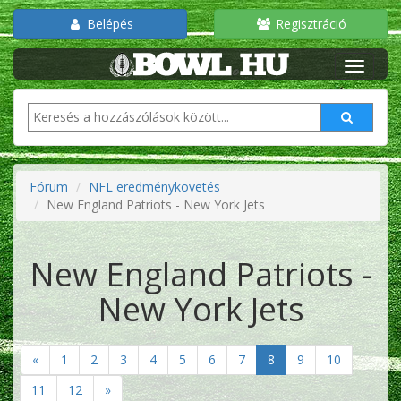
Belépés
Regisztráció
Fórum
NFL eredménykövetés
New England Patriots - New York Jets
New England Patriots -
New York Jets
«
1
2
3
4
5
6
7
8
9
10
11
12
»