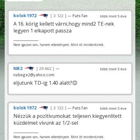
kolok1972
3 122
— Pats fan
több mint 5 éve
A 16. körig kellett várni,hogy mind2 TE-nek
legyen 1 elkapott passza
Nem igazam van, hanem véleményem. Mint itt mindenkinek.
NB2
29 662
—
több mint 5 éve
nabege2@yahoo.com
eljutunk TD-ig 1.40 alatt?😊
kolok1972
3 122
— Pats fan
több mint 5 éve
Nézzük a pozitívumokat: teljesen kiegyenlített
küzdelmet vívunk az 1/2-sel
Nem igazam van, hanem véleményem. Mint itt mindenkinek.