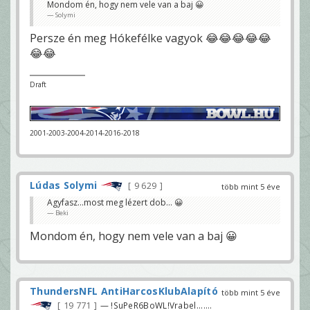
Mondom én, hogy nem vele van a baj 😀
Solymi
Persze én meg Hókefélke vagyok 😂😂😂😂😂
😂😂
Draft
2001-2003-2004-2014-2016-2018
Lúdas Solymi
9 629
több mint 5 éve
Agyfasz...most meg lézert dob... 😀
Beki
Mondom én, hogy nem vele van a baj 😀
ThundersNFL AntiHarcosKlubAlapító
több mint 5 éve
19 771
— !SuPeR6BoWL!Vrabel.......