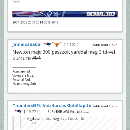
Draft
2001-2003-2004-2014-2016-2018
jamaicababa
1 105
több mint 5 éve
Newton majd 300 passzolt yarddal meg 3 td-vel
bucsuzik🤣🤣
Roses are red,
Violets are blue,
Personal foul,
Ndamukong Suh
ThundersNFL AntiHarcosKlubAlapító
több mint 5 éve
19 771
— !SuPeR6BoWL!Vrabel.......
Agyfasz...most meg lézert dob... 😀
Beki