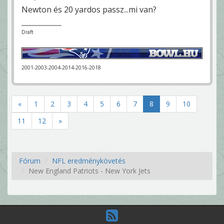
Newton és 20 yardos passz...mi van?
Draft
2001-2003-2004-2014-2016-2018
«
1
2
3
4
5
6
7
8
9
10
11
12
»
Fórum
NFL eredménykövetés
New England Patriots - New York Jets