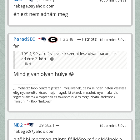
több mint 5 éve
nabege2@yahoo.com
én ezt nem adnám meg
ParadSEC
3 348
— Patriots
több mint 5 éve
fan
10/14, 99 yard és a szakik szerint lesz olyan barom, aki
ad érte 2. kört... 😀
Beki
Mindig van olyan hülye 😀
„Elmehetsz több pénzért játszani meg ilyenek, de ha minden héten vesztesz
elég nyomorultul érzed majd magad. Itt akarok maradni, nyerni akarok,
segíteni akarok a csapatnak és továbbra is jó és megbízható játékosnak
maradni." - Rob Ninkovich
NB2
29 662
—
több mint 5 éve
nabege2@yahoo.com
a többi meccsen szinte félidőre már eldőlnek a