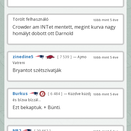
Törölt felhasználó
több mint 5 éve
Crowder am INTet mentett, megint kurva nagy
homályt dobott ott Darnold
zinedine5
7 539
— Ajmo
több mint 5 éve
Vatreni
Bryantot szétszivatják
Burkus
6 484
— Küzdve küzdj
több mint 5 éve
és bízva bízzál...
Ezt bekaptuk. + Bünti.
NB2
29 662
—