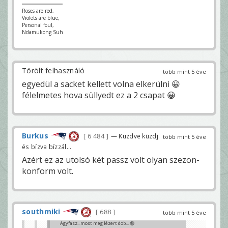
Roses are red,
Violets are blue,
Personal foul,
Ndamukong Suh
Törölt felhasználó
több mint 5 éve
egyedül a sacket kellett volna elkerülni 😀
félelmetes hova süllyedt ez a 2 csapat 😀
Burkus
6 484
— Küzdve küzdj
több mint 5 éve
és bízva bízzál...
Azért ez az utolsó két passz volt olyan szezon-
konform volt.
southmiki
688
több mint 5 éve
Agyfasz...most meg lézert dob... 😀