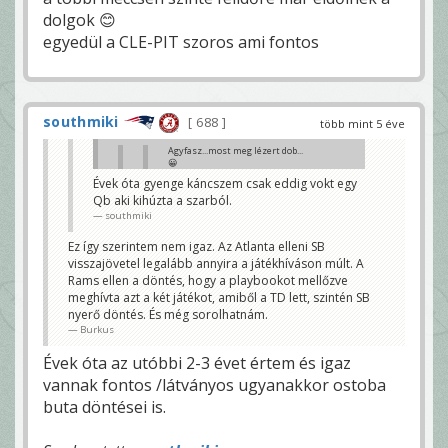
dolgok 😊
egyedül a CLE-PIT szoros ami fontos
southmiki
688
több mint 5 éve
Agyfasz...most meg lézert dob...
😀
Beki
Évek óta gyenge káncszem csak eddig vokt egy
Qb aki kihúzta a szarból.
Mondom én, hogy nem vele van a baj 😀
Solymi
southmiki
McDaniels takaroggy
Ez így szerintem nem igaz. Az Atlanta elleni SB
ThundersNFL
visszajövetel legalább annyira a játékhíváson múlt. A
Rams ellen a döntés, hogy a playbookot mellőzve
meghívta azt a két játékot, amiből a TD lett, szintén SB
nyerő döntés. És még sorolhatnám.
Burkus
Évek óta az utóbbi 2-3 évet értem és igaz
vannak fontos /látványos ugyanakkor ostoba
buta döntései is.