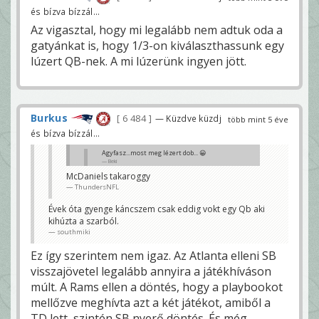
és bízva bízzál...
Az vigasztal, hogy mi legalább nem adtuk oda a
gatyánkat is, hogy 1/3-on kiválaszthassunk egy
lúzert QB-nek. A mi lúzerünk ingyen jött.
Burkus
6 484
— Küzdve küzdj
több mint 5 éve
és bízva bízzál...
Agyfasz...most meg lézert dob... 😀
Beki
McDaniels takaroggy
Mondom én, hogy nem vele van a baj 😀
ThundersNFL
Solymi
Évek óta gyenge káncszem csak eddig vokt egy Qb aki
kihúzta a szarból.
southmiki
Ez így szerintem nem igaz. Az Atlanta elleni SB
visszajövetel legalább annyira a játékhíváson
múlt. A Rams ellen a döntés, hogy a playbookot
mellőzve meghívta azt a két játékot, amiből a
TD lett, szintén SB nyerő döntés. És még