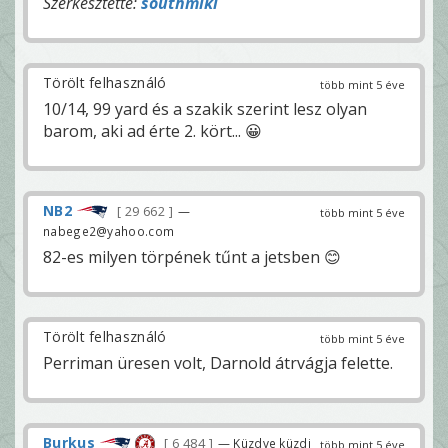
Szerkesztette:
southmiki
Törölt felhasználó
több mint 5 éve
10/14, 99 yard és a szakik szerint lesz olyan
barom, aki ad érte 2. kört... 😀
NB2
29 662
—
több mint 5 éve
nabege2@yahoo.com
82-es milyen törpének tűnt a jetsben 😊
Törölt felhasználó
több mint 5 éve
Perriman üresen volt, Darnold átrvágja felette.
Burkus
6 484
— Küzdve küzdj
több mint 5 éve