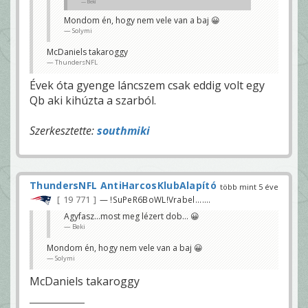
Beki
Mondom én, hogy nem vele van a baj 😀
Solymi
McDaniels takaroggy
ThundersNFL
Évek óta gyenge láncszem csak eddig volt egy
Qb aki kihúzta a szarból.
Szerkesztette:
southmiki
ThundersNFL AntiHarcosKlubAlapító
több mint 5 éve
19 771
— !SuPeR6BoWL!Vrabel.......
Agyfasz...most meg lézert dob... 😀
Beki
Mondom én, hogy nem vele van a baj 😀
Solymi
McDaniels takaroggy