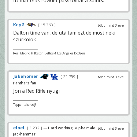
Itt már csak rövidet passzolhat a Saints.
KeyG
15 263
több mint 3 éve
Dalton time van, de utáltam ezt de most neki
szurkolok
Real Madrid & Boston Celtics & Los Angeles Dodgers
Jakehomer
22 759
—
több mint 3 éve
Panthers fan
Jön a Red Rifle nyugi
Tepper takarodj!
eloel
3 232
— Hard working. Alpha male.
több mint 3 éve
Jackhammer.