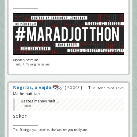
Madden hates me.
Trust, it f*cking hates me...
Negritis, a vajda
60 093
— The
több mint 3 éve
Mathematician
Bazzeg mennyi mult....
eloel
sokon
The Stronger you become, the Weaker you really are.