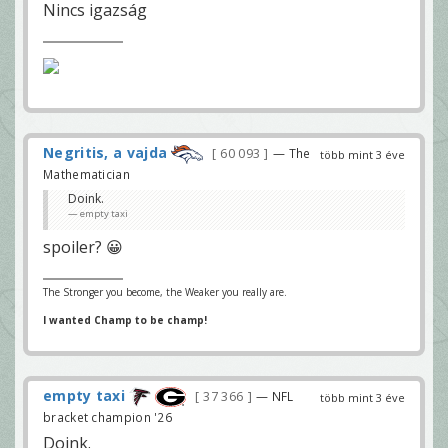
Nincs igazság
Negritis, a vajda
60 093
— The
több mint 3 éve
Mathematician
Doink.
empty taxi
spoiler? 😀
The Stronger you become, the Weaker you really are.
I wanted Champ to be champ!
empty taxi
37 366
— NFL
több mint 3 éve
bracket champion '26
Doink.