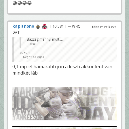
😀😀😀😀
kapitnono
10 581
— WHO
több mint 3 éve
DAT!!!!
Bazzeg mennyi mult....
eloel
sokon
Negritis, a vajda
0,1 mp-el hamarabb jön a leszti akkor lent van
mindkét láb