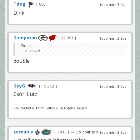
Tdog
865
több mint 3 éve
Dink
Kampman
32 951
több mint 3 éve
Doink.
empty taxi
double
KeyG
15 263
több mint 3 éve
Csóri Lutz
Real Madrid & Boston Celtics & Los Angeles Dodgers
zemanla
3 413
— Do Your Job
több mint 3 éve