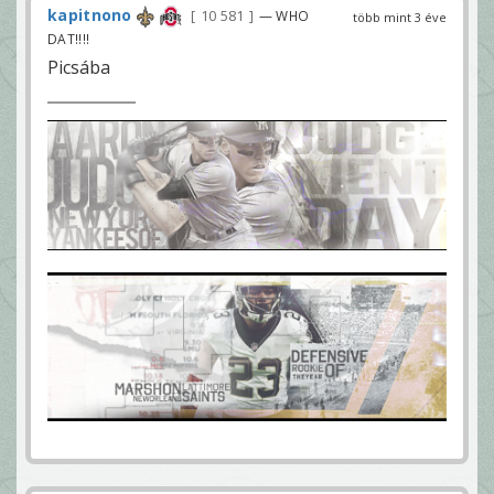
kapitnono
10 581
— WHO
több mint 3 éve
DAT!!!!
Picsába