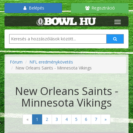
Belépés
Regisztráció
Fórum
NFL eredménykövetés
New Orleans Saints - Minnesota Vikings
New Orleans Saints -
Minnesota Vikings
«
1
2
3
4
5
6
7
»