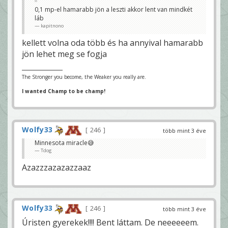
0,1 mp-el hamarabb jön a leszti akkor lent van mindkét
láb
kapitnono
kellett volna oda több és ha annyival hamarabb
jön lehet meg se fogja
The Stronger you become, the Weaker you really are.
I wanted Champ to be champ!
Wolfy33
246
több mint 3 éve
Minnesota miracle😅
Tdog
Azazzzazazazzaaz
Wolfy33
246
több mint 3 éve
Úristen gyerekek!!!! Bent láttam. De neeeeeem.