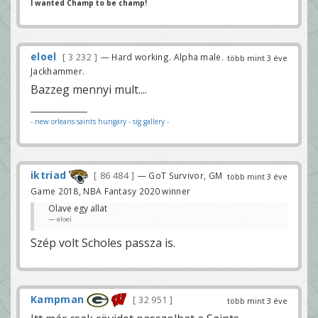
I wanted Champ to be champ!
eloel
3 232
— Hard working. Alpha male.
több mint 3 éve
Jackhammer.
Bazzeg mennyi mult....
- new orleans saints hungary
- sig gallery -
iktriad
86 484
— GoT Survivor, GM
több mint 3 éve
Game 2018, NBA Fantasy 2020 winner
Olave egy allat
eloel
Szép volt Scholes passza is.
Kampman
32 951
több mint 3 éve