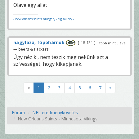
Olave egy allat
- new orleans saints hungary
- sig gallery -
nagylaza, főpohárnok
18 131
több mint 3 éve
— beers & Packers
Úgy néz ki, nem teszik meg nekünk azt a
szívességet, hogy kikapjanak.
«
1
2
3
4
5
6
7
»
Fórum
NFL eredménykövetés
New Orleans Saints - Minnesota Vikings