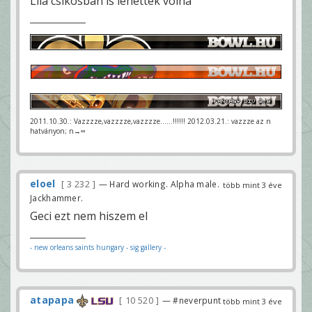
Lila csíkosban is lehettek volna
2011.10.30.: Vazzzze,vazzzze,vazzzze......!!!!!! 2012.03.21.: vazzze az n
hatványon; n→∞
eloel
3 232
— Hard working. Alpha male.
több mint 3 éve
Jackhammer.
Geci ezt nem hiszem el
- new orleans saints hungary
- sig gallery -
atapapa
10 520
— #neverpunt
több mint 3 éve