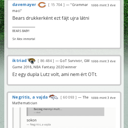
davemayer
15 704
— "Grammar
több mint 3 éve
maci"
Bears drukkerként ezt fájt ujra látni
BEARS BABY!
Sir Alex immortal
iktriad
86 484
— GoT Survivor, GM
több mint 3 éve
Game 2018, NBA Fantasy 2020 winner
Ez egy dupla Lutz volt, ami nem ért OTt.
Negritis, a vajda
60 093
— The
több mint 3 éve
Mathematician
Bazzeg mennyi mult....
eloel
sokon
Negritis, a vajda