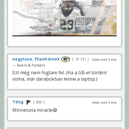
nagylaza, főpohárnok
18 131
több mint 3 éve
— beers & Packers
Ezt még nem fogtam fel. (Ha a GB-el történt
volna, már darabokban lenne a laptop.)
Tdog
865
több mint 3 éve
Minnesota miracle😅