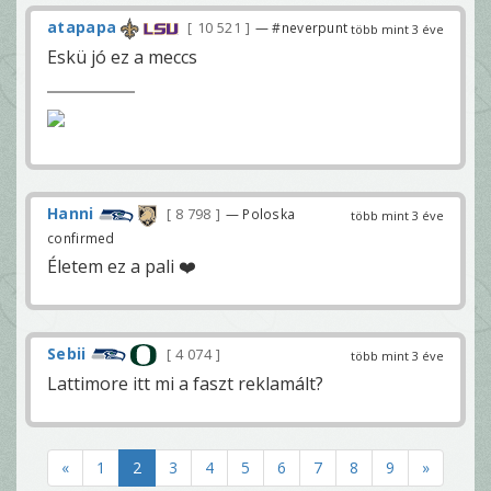
atapapa
10 521
— #neverpunt
több mint 3 éve
Eskü jó ez a meccs
Hanni
8 798
— Poloska
több mint 3 éve
confirmed
Életem ez a pali ❤️
Sebii
4 074
több mint 3 éve
Lattimore itt mi a faszt reklamált?
«
1
2
3
4
5
6
7
8
9
»