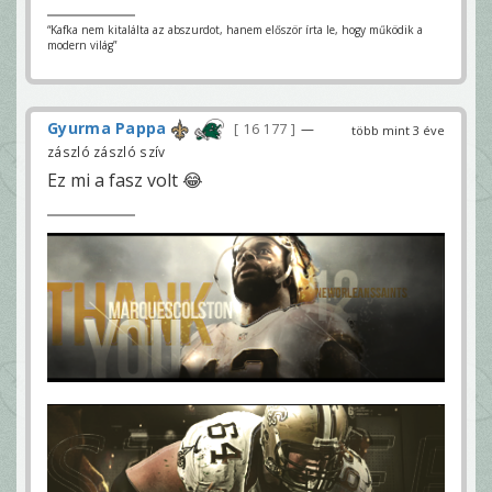
“Kafka nem kitalálta az abszurdot, hanem először írta le, hogy működik a
modern világ”
Gyurma Pappa
16 177
—
több mint 3 éve
zászló zászló szív
Ez mi a fasz volt 😂