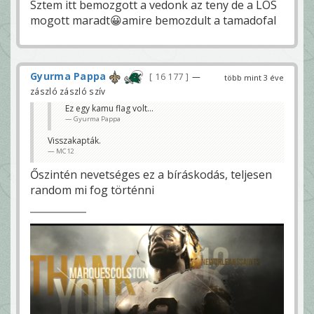
Sztem itt bemozgott a vedonk az teny de a LOS
mogott maradt😀amire bemozdult a tamadofal
Gyurma Pappa
16 177
—
több mint 3 éve
zászló zászló szív
Ez egy kamu flag volt...
Gyurma Pappa
Visszakapták.
MC12
Őszintén nevetséges ez a bíráskodás, teljesen
random mi fog történni