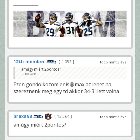
12th member
1 053
több mint 3 éve
amúgy miért 2pontos?
braxa88
Ezen gondolkozom enis😀max az lehet ha
szereznenk meg egy td akkor 34-31lett volna
braxa88
12 564
több mint 3 éve
amúgy miért 2pontos?