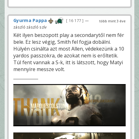
Gyurma Pappa
16 177
—
több mint 3 éve
zászló zászló szív
Két ilyen beszopott play a secondarytől nem fér
bele. Ez lesz végig, Smith fel fogja dobálni.
Hülyén csinálta azt most Allen, védekezünk a 10
yardos passzokra, de azokat nem is erőltetik.
Túl fent vannak a S-k, itt is látszott, hogy Matyi
mennyire messze volt.