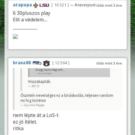
atapapa
10 521
— #neverpunt
több mint 3 éve
6 30pluszos play
Elit a védelem....
braxa88
12 564
több mint 3 éve
Ez egy kamu flag volt...
Gyurma Pappa
Visszakapták.
MC12
Őszintén nevetséges ez a bíráskodás, teljesen random
mi fog történni
Gyurma Pappa
nem lépte át a LoS-t
ez jó ítélet.
ritka