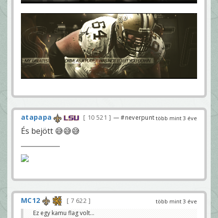
atapapa
10 521
— #neverpunt
több mint 3 éve
És bejött 😅😅😅
MC12
7 622
több mint 3 éve
Ez egy kamu flag volt...