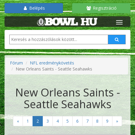
Belépés
Regisztráció
Fórum
NFL eredménykövetés
New Orleans Saints - Seattle Seahawks
New Orleans Saints -
Seattle Seahawks
«
1
2
3
4
5
6
7
8
9
»