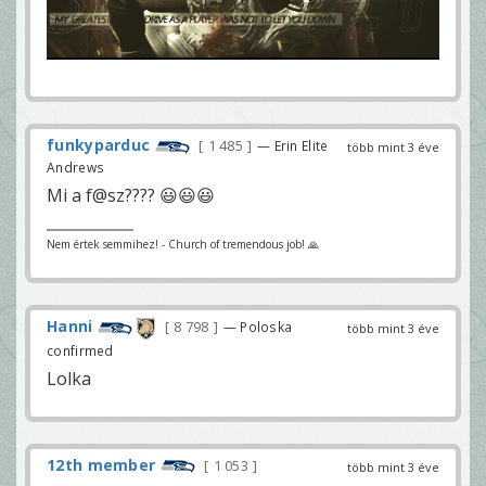
funkyparduc
1 485
— Erin Elite
több mint 3 éve
Andrews
Mi a f@sz???? 😃😃😃
Nem értek semmihez! - Church of tremendous job! 🙏
Hanni
8 798
— Poloska
több mint 3 éve
confirmed
Lolka
12th member
1 053
több mint 3 éve