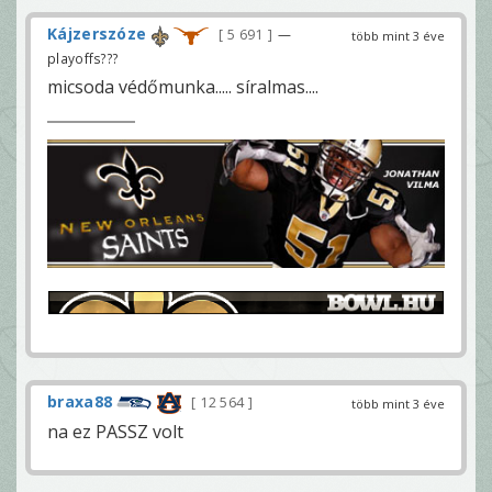
Kájzerszóze
5 691
—
több mint 3 éve
playoffs???
micsoda védőmunka..... síralmas....
braxa88
12 564
több mint 3 éve
na ez PASSZ volt