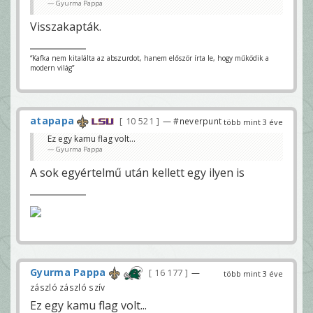
Gyurma Pappa
Visszakapták.
“Kafka nem kitalálta az abszurdot, hanem először írta le, hogy működik a
modern világ”
atapapa
10 521
— #neverpunt
több mint 3 éve
Ez egy kamu flag volt...
Gyurma Pappa
A sok egyértelmű után kellett egy ilyen is
Gyurma Pappa
16 177
—
több mint 3 éve
zászló zászló szív
Ez egy kamu flag volt...