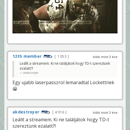
12th member
1 053
több mint 3 éve
Leállt a streamem. Ki ne találjátok hogy TD-t szereztünk
ezalatt?!
akdestroyer
Egy ujabb laserpasszrol lemaradtal Lockettnek
😀
akdestroyer
4 916
több mint 3 éve
Leállt a streamem. Ki ne találjátok hogy TD-t
szereztünk ezalatt?!