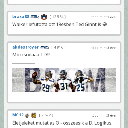
braxa88
12 564
több mint 3 éve
Walker lefutotta ott 19esben Ted Ginnt is 😀
akdestroyer
4 916
több mint 3 éve
Micccsodaaa TD!!!!
MC12
7 622
több mint 3 éve
Életjeleket mutat az O - összeesik a D. Logikus.