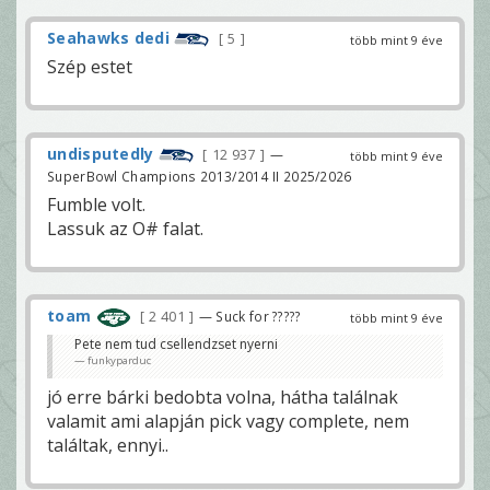
Seahawks dedi
5
több mint 9 éve
Szép estet
undisputedly
12 937
—
több mint 9 éve
SuperBowl Champions 2013/2014 II 2025/2026
Fumble volt.
Lassuk az O# falat.
toam
2 401
— Suck for ?????
több mint 9 éve
Pete nem tud csellendzset nyerni
funkyparduc
jó erre bárki bedobta volna, hátha találnak
valamit ami alapján pick vagy complete, nem
találtak, ennyi..