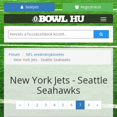
Belépés
Regisztráció
Fórum
NFL eredménykövetés
New York Jets - Seattle Seahawks
New York Jets - Seattle
Seahawks
«
1
2
3
4
5
6
7
8
»