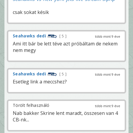
csak sokat késik
Seahawks dedi
5
több mint 9 éve
Ami itt bár be lett téve azt próbáltam de nekem
nem megy
Seahawks dedi
5
több mint 9 éve
Esetleg link a meccshez?
Törölt felhasználó
több mint 9 éve
Nab bakker Skrine lent maradt, összesen van 4
CB-nk...