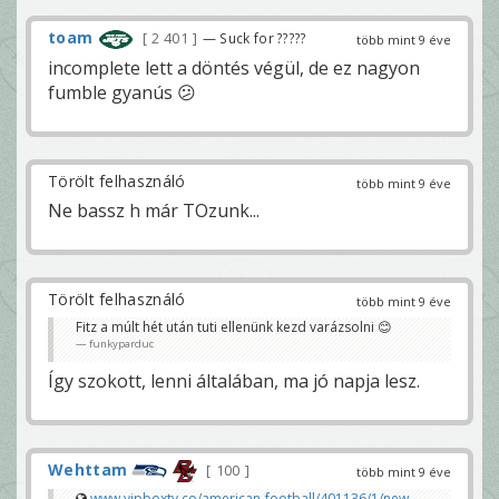
toam
2 401
— Suck for ?????
több mint 9 éve
incomplete lett a döntés végül, de ez nagyon
fumble gyanús 😕
Törölt felhasználó
több mint 9 éve
Ne bassz h már TOzunk...
Törölt felhasználó
több mint 9 éve
Fitz a múlt hét után tuti ellenünk kezd varázsolni 😊
funkyparduc
Így szokott, lenni általában, ma jó napja lesz.
Wehttam
100
több mint 9 éve
www.vipboxtv.co/american-football/401136/1/new-