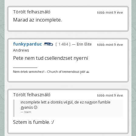
Törölt felhasználó
több mint 9 éve
Marad az incomplete.
funkyparduc
1 484
— Erin Elite
több mint 9 éve
Andrews
Pete nem tud csellendzset nyerni
Nem értek semmihez! - Church of tremendous job! 🙏
Törölt felhasználó
több mint 9 éve
incomplete lett a döntés végül, de ez nagyon fumble
gyanús 😕
toam
Sztem is fumble. :/