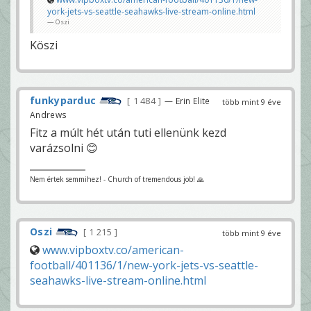
york-jets-vs-seattle-seahawks-live-stream-online.html
Oszi
Köszi
funkyparduc
1 484
— Erin Elite
több mint 9 éve
Andrews
Fitz a múlt hét után tuti ellenünk kezd
varázsolni 😊
Nem értek semmihez! - Church of tremendous job! 🙏
Oszi
1 215
több mint 9 éve
www.vipboxtv.co/american-
football/401136/1/new-york-jets-vs-seattle-
seahawks-live-stream-online.html