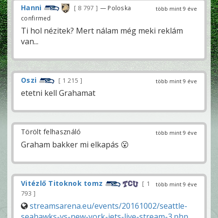
Hanni
8 797
— Poloska
több mint 9 éve
confirmed
Ti hol nézitek? Mert nálam még meki reklám
van...
Oszi
1 215
több mint 9 éve
etetni kell Grahamat
Törölt felhasználó
több mint 9 éve
Graham bakker mi elkapás 😮
Vitézlő Titoknok tomz
1
több mint 9 éve
793
streamsarena.eu/events/20161002/seattle-
seahawks-vs-new-york-jets-live-stream-3.php