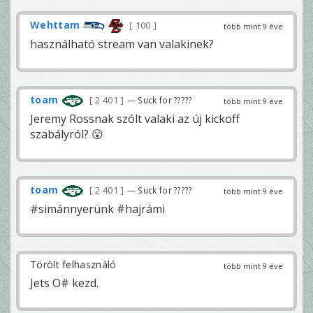
Wehttam
100
több mint 9 éve
használható stream van valakinek?
toam
2 401
— Suck for ?????
több mint 9 éve
Jeremy Rossnak szólt valaki az új kickoff
szabályról? 😮
toam
2 401
— Suck for ?????
több mint 9 éve
#simánnyerünk #hajrámi
Törölt felhasználó
több mint 9 éve
Jets O# kezd.