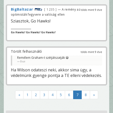
BigBaltazar
1 235
— A remény az
több mint 9 éve
optimisták fegyvere a valóság ellen
Sziasztok, Go Hawks!
Go Hawks! Go Hawks! Go Hawks!
Törölt felhasználó
több mint 9 éve
Remélem Graham-t szétjátszatják 😀
Oszi
Ha Wilson odateszi neki, akkor sima ügy, a
védelmünk gyenge pontja a TE elleni védekezés.
«
1
2
3
4
5
6
7
8
»