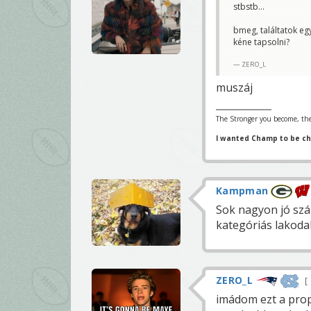
stbstb...
bmeg, találtatok eg
kéne tapsolni?
ZERO_L
muszáj
The Stronger you become, the
I wanted Champ to be c
Kampman
Sok nagyon jó szám
kategóriás lakodal
ZERO_L
imádom ezt a prop