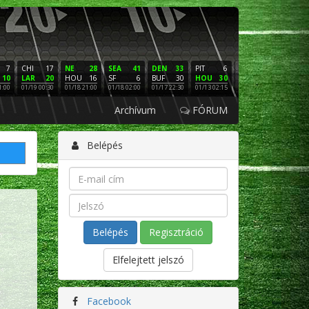
7
CHI
17
NE
28
SEA
41
DEN
33
PIT
6
NE
16
PHI
10
LAR
20
HOU
16
SF
6
BUF
30
HOU
30
LAC
3
SF
1:00
01/19 00:30
01/18 21:00
01/18 02:00
01/17 22:30
01/13 02:15
01/12 02:00
01/11 22:
Archívum
FÓRUM
Belépés
Regisztráció
Elfelejtett jelszó
Facebook