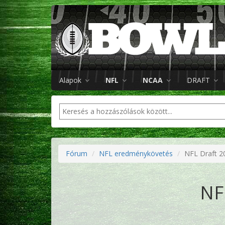
Alapok
NFL
NCAA
DRAFT
Fórum
NFL eredménykövetés
NFL Draft 2
NF