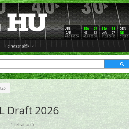
ARI
SEA
29
SEA
31
DEN
CAR
NE
13
LAR
27
NE
08/07 02:00
02/09 00:30
01/26 00:30
01/25 2
Felhasználók
026
L Draft 2026
1 feliratkozó