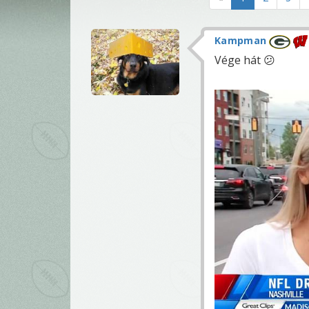
Kampman
Vége hát 😕