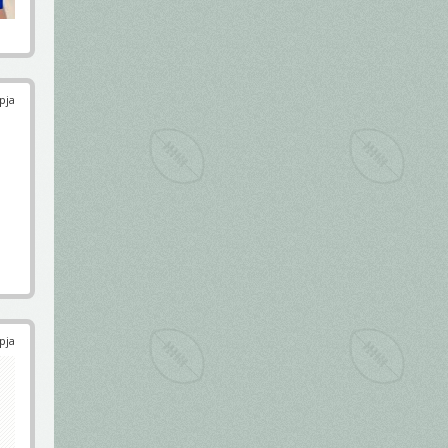
pja
pja