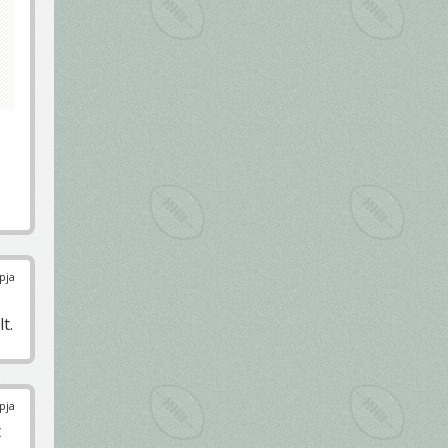
pja
t.
pja
t