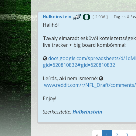
Hulkeinstein
2 936
— Eagles & Se
Halihó!
Tavaly elmaradt esküvői kötelezettségek
live tracker + big board kombómmal:
docs.google.com/spreadsheets/d/1dM
gid=620810832#gid=620810832
Leírás, aki nem ismerné:
www.reddit.com/r/NFL_Draft/comments/1
Enjoy!
Szerkesztette:
Hulkeinstein
«
1
2
3