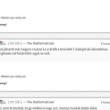
 Weaker you really are.
hamp!
60 105
— The Mathematician
3 hóna
t játszott már nagyon rosszul ez a draftra kirendelt C-kategóriás lakodalmas
ightside-nál fülsértőbb egyik se volt.
 Weaker you really are.
hamp!
60 105
— The Mathematician
3 hóna
, amit itt letoltak, hogy mekkora nagy szó, mennyi munkát tettek ebbe