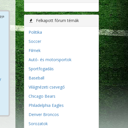
pja
Felkapott fórum témák
Politika
Soccer
Filmek
Autó- és motorsportok
Sportfogadás
Baseball
/
Világnézeti csevegő
Chicago Bears
Philadelphia Eagles
Denver Broncos
Sorozatok