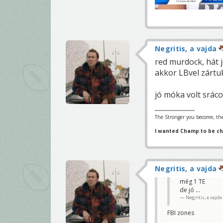
Negritis, a vajda
red murdock, hát 
akkor LBvel zártu
jó móka volt sráco
The Stronger you become, the
I wanted Champ to be c
Negritis, a vajda
még 1 TE
de jó ...
Negritis, a vajda
FBI zones