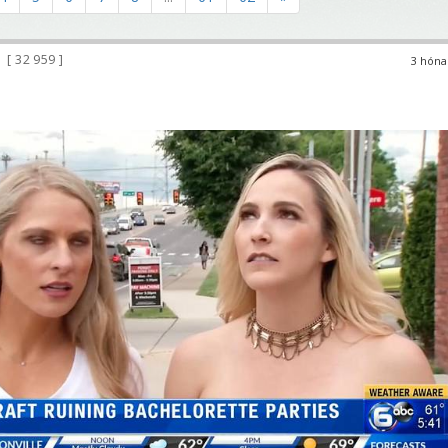
32 959
3 hóna