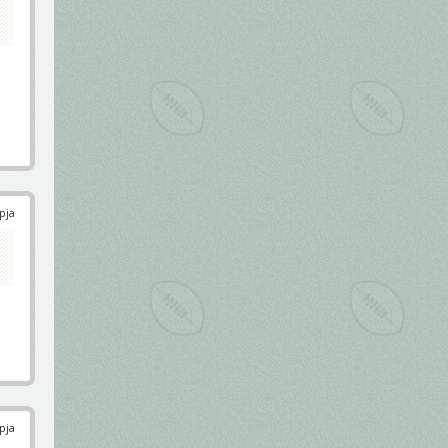
pja
pja