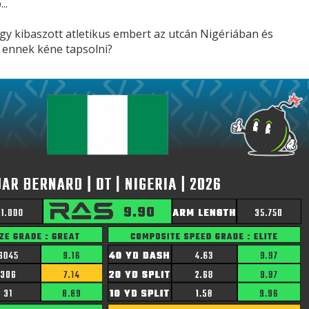
..
egy kibaszott atletikus embert az utcán Nigériában és
 ennek kéne tapsolni?