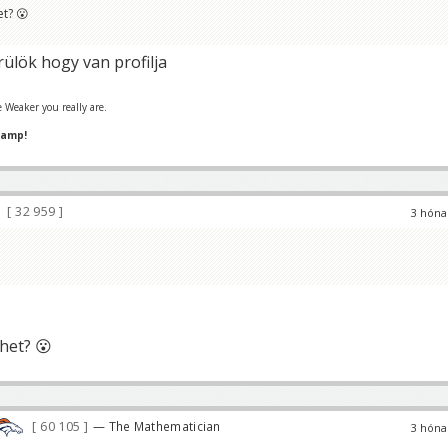
et? 😮
ülök hogy van profilja
 Weaker you really are.
hamp!
32 959
3 hóna
thet? 😮
60 105
— The Mathematician
3 hóna