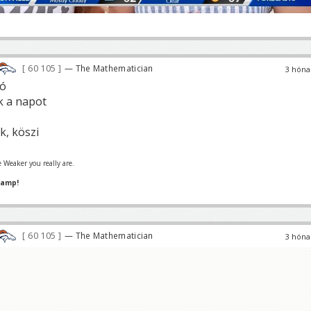
60 105
— The Mathematician
3 hóna
jó
k a napot
k, köszi
 Weaker you really are.
hamp!
60 105
— The Mathematician
3 hóna