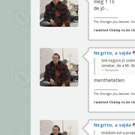
még 1 TE
de jó ...
The Stronger you become, the
I wanted Champ to be c
Negritis, a vajda
Sok nagyon jó számo
zenekar, de a Mr. Br
Kampman
menthetetlen
The Stronger you become, the
I wanted Champ to be c
Negritis, a vajda
imádom ezt a propit