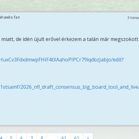
ahawks fan
3 hóna
 miatt, de idén újult erővel érkezem a talán már megszokott
HuxCv3FdxdmwpFHIF4tXAahoPIPCr79lqdbzJabjo/edit?
stsamf/2026_nfl_draft_consensus_big_board_tool_and_live
4
5
6
7
8
...
61
62
»