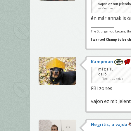
vajon ez mit jelenth
Kampman
én már annak is ör
The Stronger you become, the
I wanted Champ to be c
Kampman
még 1 TE
de jó ...
Negritis, a vajda
FBI zones
vajon ez mit jelen
Negritis, a vajda