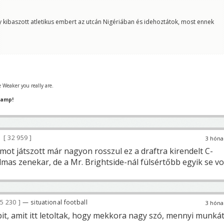
y kibaszott atletikus embert az utcán Nigériában és idehoztátok, most ennek
 Weaker you really are.
hamp!
32 959
3 hóna
ot játszott már nagyon rosszul ez a draftra kirendelt C-
mas zenekar, de a Mr. Brightside-nál fülsértőbb egyik se vol
5 230
— situational football
3 hóna
it, amit itt letoltak, hogy mekkora nagy szó, mennyi munká