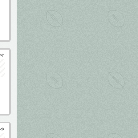
pja
pja