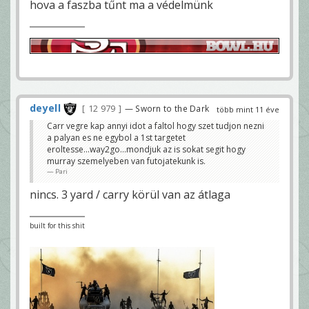
hova a faszba tűnt ma a védelmünk
deyell
12 979
— Sworn to the Dark
több mint 11 éve
Carr vegre kap annyi idot a faltol hogy szet tudjon nezni
a palyan es ne egybol a 1st targetet
eroltesse...way2go...mondjuk az is sokat segit hogy
murray szemelyeben van futojatekunk is.
Pari
nincs. 3 yard / carry körül van az átlaga
built for this shit