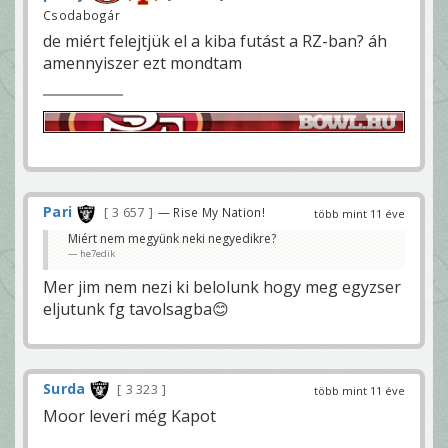
Csodabogár
de miért felejtjük el a kiba futást a RZ-ban? áh
amennyiszer ezt mondtam
Pari
3 657
— Rise My Nation!
több mint 11 éve
Miért nem megyünk neki negyedikre?
he7edik
Mer jim nem nezi ki belolunk hogy meg egyzser
eljutunk fg tavolsagba😊
Surda
3 323
több mint 11 éve
Moor leveri még Kapot