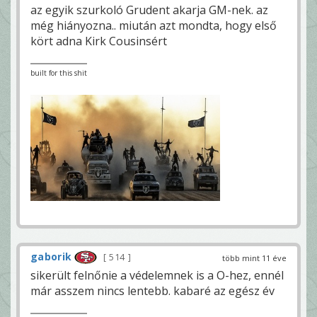
az egyik szurkoló Grudent akarja GM-nek. az
még hiányozna.. miután azt mondta, hogy első
kört adna Kirk Cousinsért
built for this shit
gaborik
514
több mint 11 éve
sikerült felnőnie a védelemnek is a O-hez, ennél
már asszem nincs lentebb. kabaré az egész év