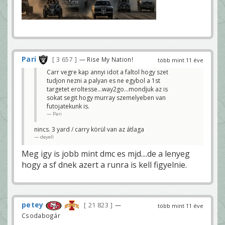
Pari
3 657
— Rise My Nation!
több mint 11 éve
Carr vegre kap annyi idot a faltol hogy szet
tudjon nezni a palyan es ne egybol a 1st
targetet eroltesse...way2go...mondjuk az is
sokat segit hogy murray szemelyeben van
futojatekunk is.
Pari
nincs. 3 yard / carry körül van az átlaga
deyell
Meg igy is jobb mint dmc es mjd....de a lenyeg
hogy a sf dnek azert a runra is kell figyelnie.
petey
21 823
—
több mint 11 éve
Csodabogár