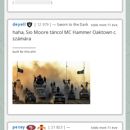
|
nincs itt semmi beszoptad
|
deyell
12 979
— Sworn to the Dark
több mint 11 éve
haha, Sio Moore táncol MC Hammer Oaktown c.
számára
built for this shit
petey
21 823
—
több mint 11 éve