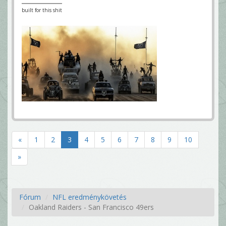
built for this shit
«
1
2
3
4
5
6
7
8
9
10
»
Fórum
NFL eredménykövetés
Oakland Raiders - San Francisco 49ers