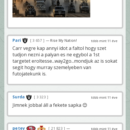
Pari
3 657
— Rise My Nation!
több mint 11 éve
Carr vegre kap annyi idot a faltol hogy szet
tudjon nezni a palyan es ne egybol a 1st
targetet eroltesse...way2go...mondjuk az is sokat
segit hogy murray szemelyeben van
futojatekunk is.
Surda
3 323
több mint 11 éve
Jimnek jobbal áll a fekete sapka 😊
petey
21 823
—
több mint 11 éve