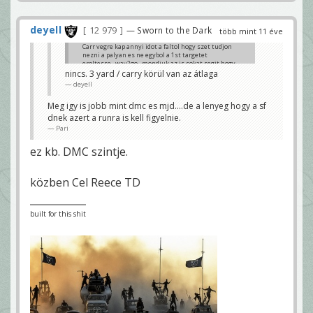
deyell
12 979
— Sworn to the Dark
több mint 11 éve
Carr vegre kap annyi idot a faltol hogy szet tudjon
nezni a palyan es ne egybol a 1st targetet
eroltesse...way2go...mondjuk az is sokat segit hogy
murray szemelyeben van futojatekunk is.
nincs. 3 yard / carry körül van az átlaga
Pari
deyell
Meg igy is jobb mint dmc es mjd....de a lenyeg hogy a sf
dnek azert a runra is kell figyelnie.
Pari
ez kb. DMC szintje.
közben Cel Reece TD
built for this shit