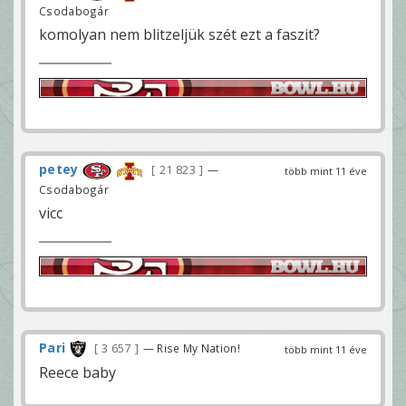
Csodabogár
komolyan nem blitzeljük szét ezt a faszit?
petey
21 823
—
több mint 11 éve
Csodabogár
vicc
Pari
3 657
— Rise My Nation!
több mint 11 éve
Reece baby