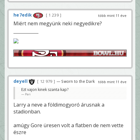
he7edik
1 239
több mint 11 éve
Miért nem megyünk neki negyedikre?
deyell
12 979
— Sworn to the Dark
több mint 11 éve
Ezt vajon kinek szanta kap?
Pari
Larry a neve a földimogyoró árusnak a
stadionban.
amúgy Gore üresen volt a flatben de nem vette
észre