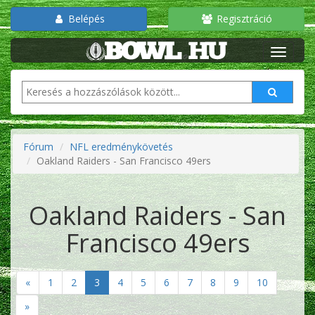
Belépés
Regisztráció
Fórum
NFL eredménykövetés
Oakland Raiders - San Francisco 49ers
Oakland Raiders - San
Francisco 49ers
«
1
2
3
4
5
6
7
8
9
10
»