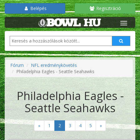
Belépés
Regisztráció
Fórum
NFL eredménykövetés
Philadelphia Eagles - Seattle Seahawks
Philadelphia Eagles -
Seattle Seahawks
«
1
2
3
4
5
»