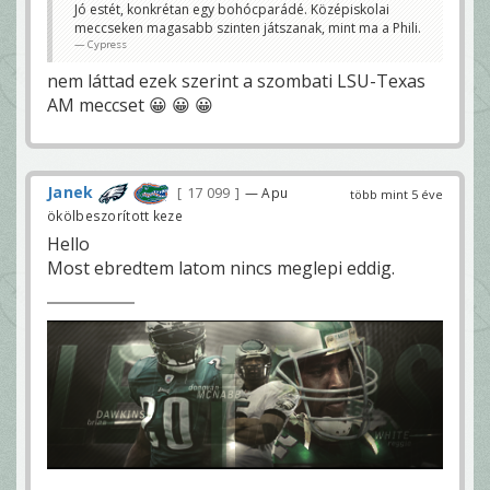
Jó estét, konkrétan egy bohócparádé. Középiskolai
meccseken magasabb szinten játszanak, mint ma a Phili.
Cypress
nem láttad ezek szerint a szombati LSU-Texas
AM meccset 😀 😀 😀
Janek
17 099
— Apu
több mint 5 éve
ökölbeszorított keze
Hello
Most ebredtem latom nincs meglepi eddig.