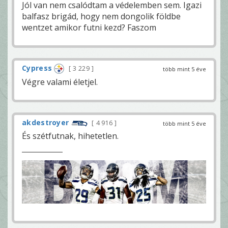
Jól van nem csalódtam a védelemben sem. Igazi
balfasz brigád, hogy nem dongolik földbe
wentzet amikor futni kezd? Faszom
Cypress
3 229
több mint 5 éve
Végre valami életjel.
akdestroyer
4 916
több mint 5 éve
És szétfutnak, hihetetlen.