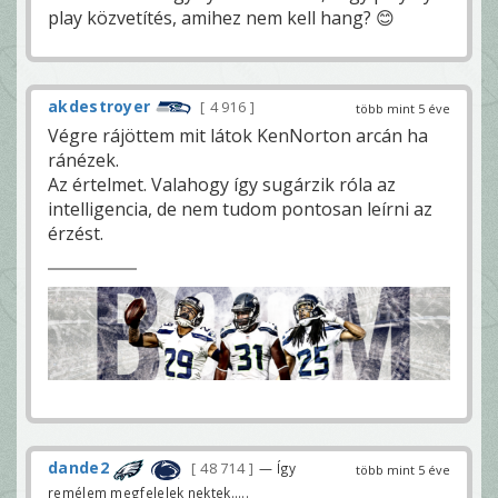
play közvetítés, amihez nem kell hang? 😊
akdestroyer
4 916
több mint 5 éve
Végre rájöttem mit látok KenNorton arcán ha
ránézek.
Az értelmet. Valahogy így sugárzik róla az
intelligencia, de nem tudom pontosan leírni az
érzést.
dande2
48 714
— Így
több mint 5 éve
remélem megfelelek nektek.....