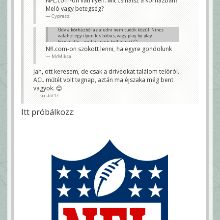
NFL.com-on van ilyen. Mit csinálsz a kórházban?
Meló vagy betegség?
Cypress
Üdv a kórházból az aludni nem tudók közül. Nincs
valahol egy ilyen kis bábus, vagy play by play
közvetítés, amihez nem kell hang? 😊
Nfl.com-on szokott lenni, ha egyre gondolunk
kristóf17
MrMiksa
Jah, ott keresem, de csak a driveokat találom telóról.
ACL műtét volt tegnap, aztán ma éjszaka még bent
vagyok. 😊
kristóf17
Itt próbálkozz: