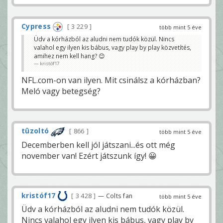
Cypress
3 229
több mint 5 éve
Üdv a kórházból az aludni nem tudók közül. Nincs
valahol egy ilyen kis bábus, vagy play by play közvetítés,
amihez nem kell hang? 😊
kristóf17
NFL.com-on van ilyen. Mit csinálsz a kórházban?
Meló vagy betegség?
tûzoltó
866
több mint 5 éve
Decemberben kell jól játszani...és ott még
november van! Ezért játszunk így! 😀
kristóf17
3 428
— Colts fan
több mint 5 éve
Üdv a kórházból az aludni nem tudók közül.
Nincs valahol egy ilyen kis bábus, vagy play by