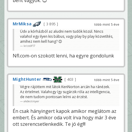
bent vagyok. 😊
MrMiksa
3 895
több mint 5 éve
Üdv a kórházból az aludni nem tudók közül. Nincs
valahol egy ilyen kis bábus, vagy play by play közvetítés,
amihez nem kell hang? 😊
kristóf17
Nfl.com-on szokott lenni, ha egyre gondolunk
MightHunter
403
több mint 5 éve
Végre rájöttem mit látok KenNorton arcán ha ránézek.
Az értelmet. Valahogy így sugárzik róla az intelligencia,
de nem tudom pontosan leírni az érzést.
akdestroyer
Én csak hányingert kapok amikor meglátom az
embert. És amikor oda volt írva hogy már 3 éve
ott szerencsetlenkedik. Te jó ég!!!