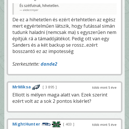
És szétfutnak, hihetetlen.
akdestroyer
De ez a hihetetlen és ezért értehtetlen az egész
mert egyértelműen látszik, hogy futással simán
tudunk haladni (nemcsak ma) s egyszerűen nem
építjük rá a támadójátékot. Pedig ott van egy
Sanders és a két backup se rossz...ezért
bosszantó ez az impotesség
Szerkesztette:
dande2
MrMiksa
3 895
több mint 5 éve
Elliott is mélyen maga alatt van. Ezek szerint
ezért volt az a sok 2 pontos kísérlet?
MightHunter
403
több mint 5 éve