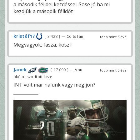
a második félidei kezdéssel. Sose jó ha mi
kezdjük a második félidőt
kristóf17
3 428
— Colts fan
több mint 5 éve
Megvagyok, fasza, köszi!
Janek
17 099
— Apu
több mint 5 éve
ökölbeszorított keze
INT volt mar nalunk vagy meg jön?