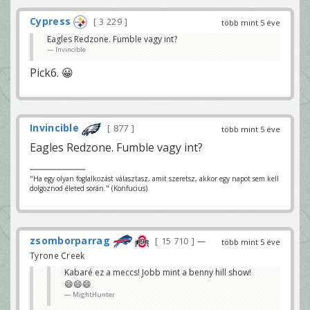
Cypress
3 229
több mint 5 éve
Eagles Redzone. Fumble vagy int?
Invincible
Pick6. 😀
Invincible
877
több mint 5 éve
Eagles Redzone. Fumble vagy int?
"Ha egy olyan foglalkozást választasz, amit szeretsz, akkor egy napot sem kell
dolgoznod életed során." (Konfucius)
zsomborparrag
15 710
—
több mint 5 éve
Tyrone Creek
Kabaré ez a meccs! Jobb mint a benny hill show!
😄😄😄
MightHunter