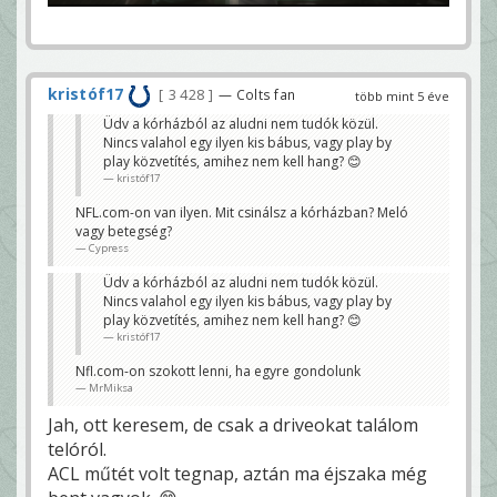
kristóf17
3 428
— Colts fan
több mint 5 éve
Üdv a kórházból az aludni nem tudók közül.
Nincs valahol egy ilyen kis bábus, vagy play by
play közvetítés, amihez nem kell hang? 😊
kristóf17
NFL.com-on van ilyen. Mit csinálsz a kórházban? Meló
vagy betegség?
Cypress
Üdv a kórházból az aludni nem tudók közül.
Nincs valahol egy ilyen kis bábus, vagy play by
play közvetítés, amihez nem kell hang? 😊
kristóf17
Nfl.com-on szokott lenni, ha egyre gondolunk
MrMiksa
Jah, ott keresem, de csak a driveokat találom
telóról.
ACL műtét volt tegnap, aztán ma éjszaka még