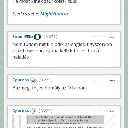
Te most kinek szurkolsz? 😄😄
Szerkesztette:
MightHunter
Sebii
4 074
több mint 5 éve
Nem tudom mit kinlodik az eagles. Egyszerűen
csak flowers irányába kell dobni és tuti a
haladás
Cypress
3 229
több mint 5 éve
Bazmeg, teljes homály az O falban.
Cypress
3 229
több mint 5 éve
Üdv a kórházból az aludni nem tudók közül. Nincs
valahol egy ilyen kis bábus, vagy play by play
közvetítés, amihez nem kell hang? 😊
kristóf17