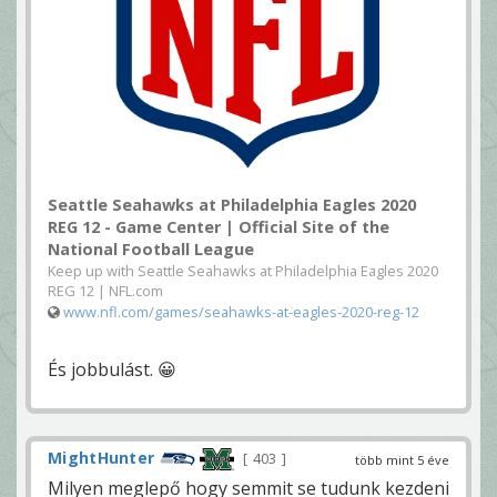
Seattle Seahawks at Philadelphia Eagles 2020
REG 12 - Game Center | Official Site of the
National Football League
Keep up with Seattle Seahawks at Philadelphia Eagles 2020
REG 12 | NFL.com
www.nfl.com/games/seahawks-at-eagles-2020-reg-12
És jobbulást. 😀
MightHunter
403
több mint 5 éve
Milyen meglepő hogy semmit se tudunk kezdeni