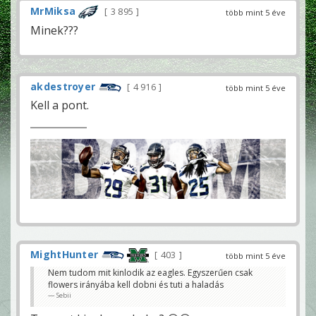
MrMiksa
3 895
több mint 5 éve
Minek???
akdestroyer
4 916
több mint 5 éve
Kell a pont.
MightHunter
403
több mint 5 éve
Nem tudom mit kinlodik az eagles. Egyszerűen csak
flowers irányába kell dobni és tuti a haladás
Sebii