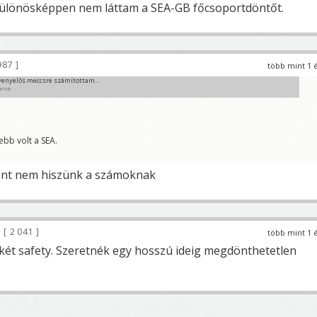
ülönösképpen nem láttam a SEA-GB főcsoportdöntőt.
987
több mint 1 
enyelős meccsre számítottam...
árnok
sebb volt a SEA.
nt nem hiszünk a számoknak
2 041
több mint 1 
 két safety. Szeretnék egy hosszú ideig megdönthetetlen