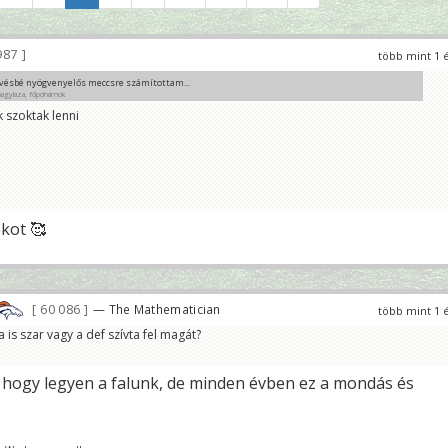
987
több mint 1 
vésbé nyögvenyelős meccsre számítottam...
nagylaza, főpohárnok
 szoktak lenni
ég nem láttál seahawks meccset 😁
. Különösképpen nem láttam a SEA-GB főcsoportdöntőt.
árnok
ékot 🥰
60 086
— The Mathematician
több mint 1 
is szar vagy a def szívta fel magát?
e hogy legyen a falunk, de minden évben ez a mondás és