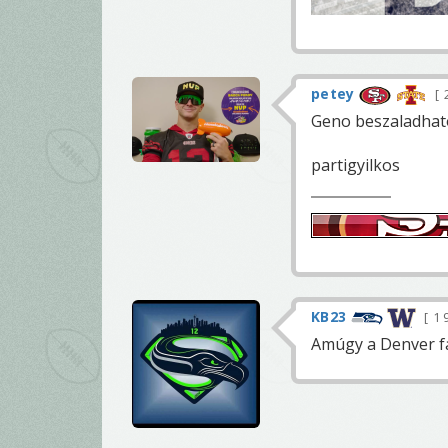
petey
Geno beszaladhato
partigyilkos
KB23
1 
Amúgy a Denver fal