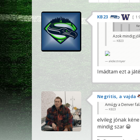
KB23
1 
Ke
Azok mindig jók
Látom m
KB23
KB23
Nem, még soha
nagylaza, főpoh
akdestroyer
Imádtam ezt a ját
Negritis, a vajda
Amúgy a Denver fala 
KB23
elvileg jónak kén
mindig szar 😀