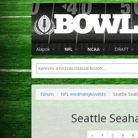
Alapok
NFL
NCAA
DRAFT
Fórum
NFL eredménykövetés
Seattle Sea
Seattle Seah
«
1
2
3
4