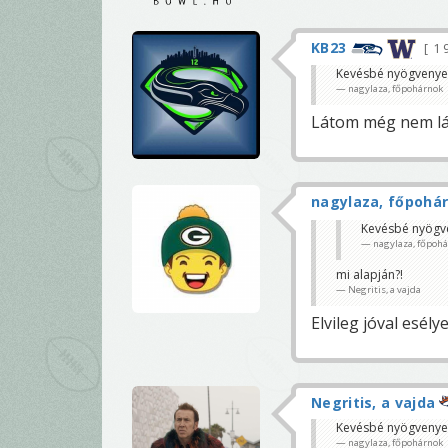
KB23
1 
Kevésbé nyögvenyel
nagylaza, főpohárnok
Látom még nem lá
nagylaza, főpohá
Kevésbé nyögve
nagylaza, főpoh
mi alapján?!
Negritis, a vajda
Elvileg jóval esély
Negritis, a vajda
Kevésbé nyögvenyel
nagylaza, főpohárnok