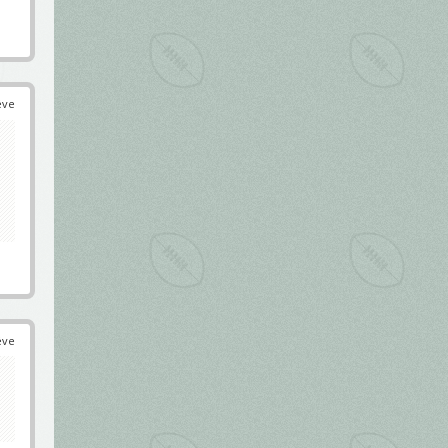
éve
éve