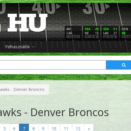
ARI
SEA
29
SEA
31
DEN
CAR
NE
13
LAR
27
NE
08/07 02:00
02/09 00:30
01/26 00:30
01/25 2
Felhasználók
hawks - Denver Broncos
awks - Denver Broncos
5
6
7
8
9
10
11
12
»