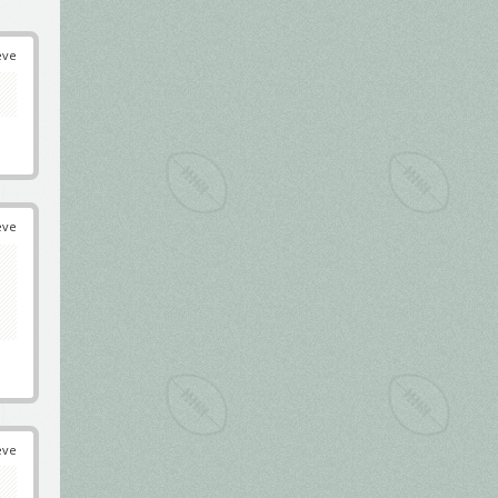
éve
éve
éve