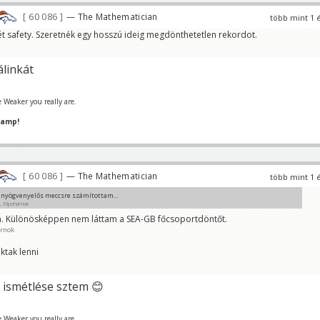
60 086
— The Mathematician
több mint 1 
ét safety. Szeretnék egy hosszú ideig megdönthetetlen rekordot.
álinkát
 Weaker you really are.
hamp!
60 086
— The Mathematician
több mint 1 
 nyögvenyelős meccsre számítottam...
, főpohárnok
. Különösképpen nem láttam a SEA-GB főcsoportdöntőt.
m láttál seahawks meccset 😁
árnok
ktak lenni
z ismétlése sztem 😊
 Weaker you really are.