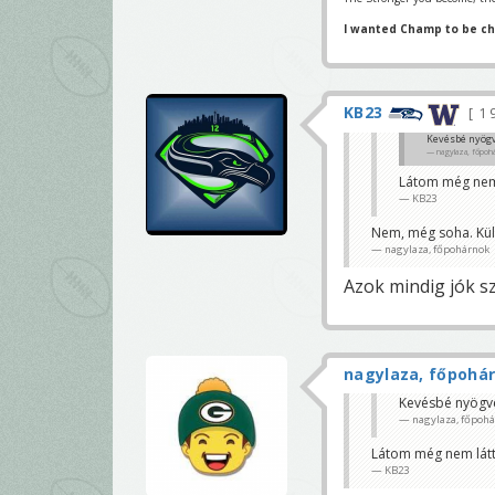
I wanted Champ to be c
KB23
1 
Kevésbé nyögv
nagylaza, főpoh
Látom még nem 
KB23
Nem, még soha. Kü
nagylaza, főpohárnok
Azok mindig jók s
nagylaza, főpohá
Kevésbé nyögve
nagylaza, főpoh
Látom még nem látt
KB23