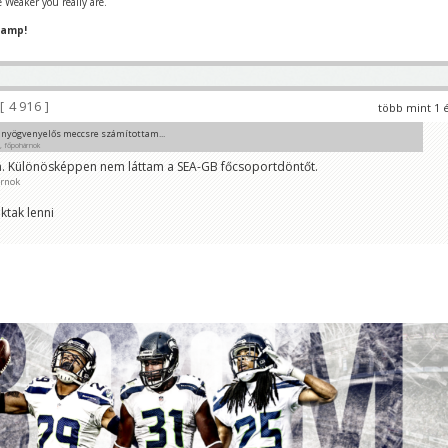
 Weaker you really are.
hamp!
4 916
több mint 1 
 nyögvenyelős meccsre számítottam...
, főpohárnok
. Különösképpen nem láttam a SEA-GB főcsoportdöntőt.
m láttál seahawks meccset 😁
árnok
ktak lenni