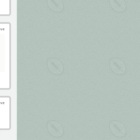
éve
éve