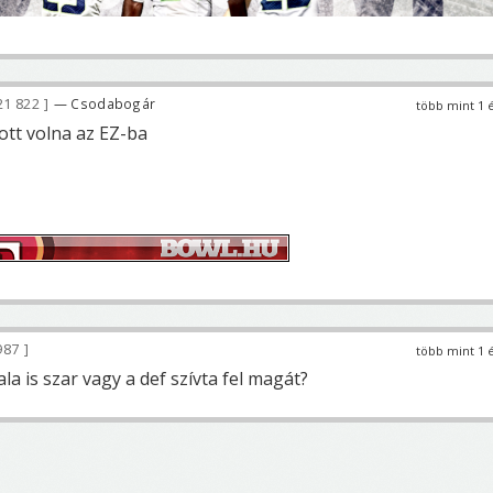
21 822
— Csodabogár
több mint 1 
tt volna az EZ-ba
987
több mint 1 
a is szar vagy a def szívta fel magát?