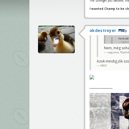
The Stronger you become, the
I wanted Champ to be c
akdestroyer
Kevésbé
nagylaza
Nem, még soha
Látom még ne
nagylaza, főpoh
KB23
Azok mindig jók szo
KB23