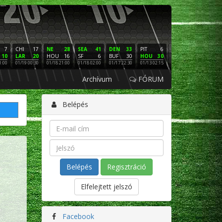
7
CHI
17
NE
28
SEA
41
DEN
33
PIT
6
NE
16
PHI
10
LAR
20
HOU
16
SF
6
BUF
30
HOU
30
LAC
3
SF
1:00
01/19 00:30
01/18 21:00
01/18 02:00
01/17 22:30
01/13 02:15
01/12 02:00
01/11 22:
Archívum
FÓRUM
Belépés
Regisztráció
Elfelejtett jelszó
Facebook