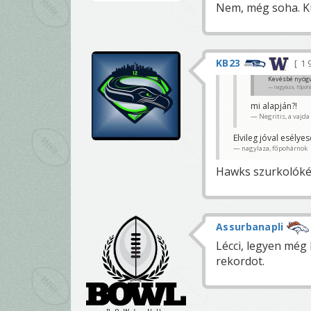
Nem, még soha. K
KB23
1 
Kevésbé nyögv
nagylaza, főpoh
mi alapján?!
Negritis, a vajda
Elvileg jóval esélye
nagylaza, főpohárnok
Hawks szurkolóké
Assurbanapli
Lécci, legyen még
rekordot.