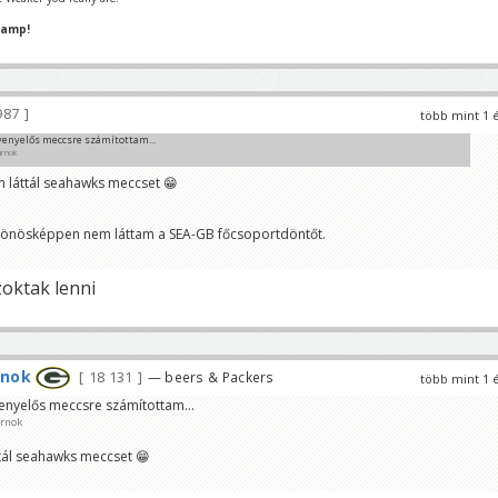
hamp!
987
több mint 1 
enyelős meccsre számítottam...
árnok
láttál seahawks meccset 😁
lönösképpen nem láttam a SEA-GB főcsoportdöntőt.
zoktak lenni
rnok
18 131
— beers & Packers
több mint 1 
nyelős meccsre számítottam...
árnok
ál seahawks meccset 😁