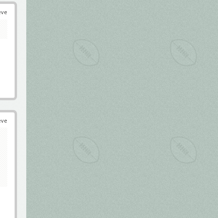
éve
éve