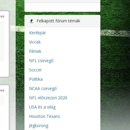
éve
Felkapott fórum témák
Kerékpár
Viccek
Filmek
NFL csevegő
Soccer
Politika
NCAA csevegő
éve
NFL előszezon 2026
USA és a világ
Houston Texans
Jégkorong