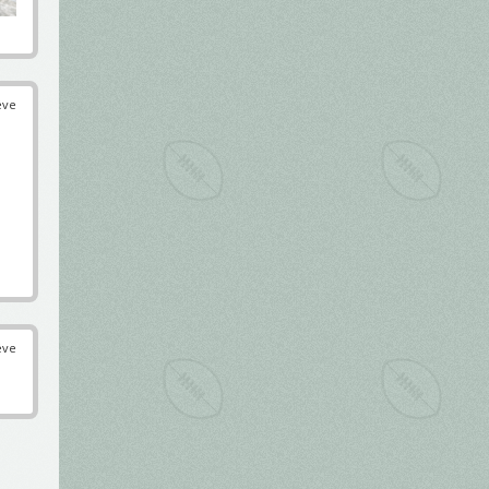
éve
éve