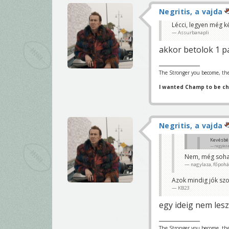
Negritis, a vajda
Lécci, legyen még k
Assurbanapli
akkor betolok 1 p
The Stronger you become, the
I wanted Champ to be c
Negritis, a vajda
Kevésbé
nagylaza
Nem, még soha
Látom még ne
nagylaza, főpoh
KB23
Azok mindig jók szo
KB23
egy ideig nem les
The Stronger you become, the