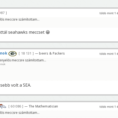
987
több mint 1 
ős meccsre számítottam...
ttál seahawks meccset 😁
rnok
18 131
— beers & Packers
több mint 1 
nyelős meccsre számítottam...
árnok
esebb volt a SEA.
60 086
— The Mathematician
több mint 1 
ős meccsre számítottam...