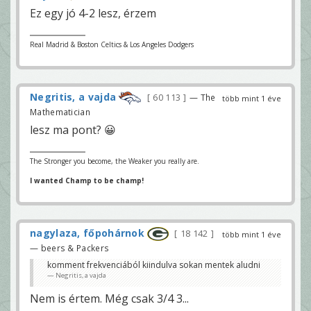
Ez egy jó 4-2 lesz, érzem
Real Madrid & Boston Celtics & Los Angeles Dodgers
Negritis, a vajda
60 113
— The
több mint 1 éve
Mathematician
lesz ma pont? 😀
The Stronger you become, the Weaker you really are.
I wanted Champ to be champ!
nagylaza, főpohárnok
18 142
több mint 1 éve
— beers & Packers
komment frekvenciából kiindulva sokan mentek aludni
Negritis, a vajda
Nem is értem. Még csak 3/4 3...