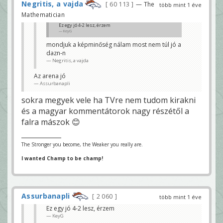
Negritis, a vajda
60 113
— The
több mint 1 éve
Mathematician
Ez egy jó 4-2 lesz, érzem
KeyG
mondjuk a képminőség nálam most nem túl jó a
dazn-n
Negritis, a vajda
Az arena jó
Assurbanapli
sokra megyek vele ha TVre nem tudom kirakni
és a magyar kommentátorok nagy részétől a
falra mászok 😊
The Stronger you become, the Weaker you really are.
I wanted Champ to be champ!
Assurbanapli
2 060
több mint 1 éve
Ez egy jó 4-2 lesz, érzem
KeyG