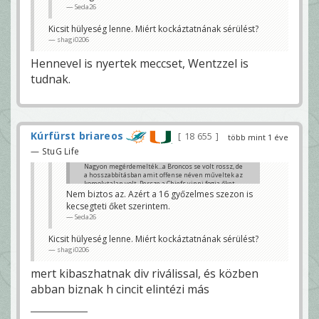
Seda26
Kicsit hülyeség lenne. Miért kockáztatnának sérülést?
shagi0206
Hennevel is nyertek meccset, Wentzzel is
tudnak.
Kúrfürst briareos
18 655
több mint 1 éve
— StuG Life
Nagyon megérdemelték...a Broncos se volt rossz, de
a hosszabbításban amit offense néven műveltek az
komolytalan volt. Persze a Chiefs vinni fogja őket,
mert fosnak Burrow-tól 😊
Nem biztos az. Azért a 16 győzelmes szezon is
Klaci79
kecsegteti őket szerintem.
Seda26
Kicsit hülyeség lenne. Miért kockáztatnának sérülést?
shagi0206
mert kibaszhatnak div riválissal, és közben
abban biznak h cincit elintézi más