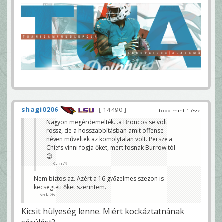
shagi0206
14 490
több mint 1 éve
Nagyon megérdemelték...a Broncos se volt
rossz, de a hosszabbításban amit offense
néven műveltek az komolytalan volt. Persze a
Chiefs vinni fogja őket, mert fosnak Burrow-tól
😊
Klaci79
Nem biztos az. Azért a 16 győzelmes szezon is
kecsegteti őket szerintem.
Seda26
Kicsit hülyeség lenne. Miért kockáztatnának
sérülést?