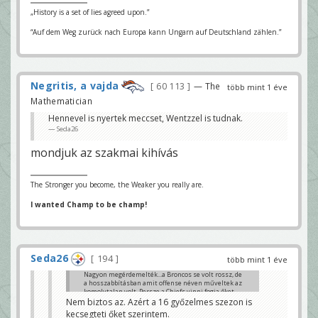
„History is a set of lies agreed upon.”
“Auf dem Weg zurück nach Europa kann Ungarn auf Deutschland zählen.”
Negritis, a vajda
60 113
— The
több mint 1 éve
Mathematician
Hennevel is nyertek meccset, Wentzzel is tudnak.
Seda26
mondjuk az szakmai kihívás
The Stronger you become, the Weaker you really are.
I wanted Champ to be champ!
Seda26
194
több mint 1 éve
Nagyon megérdemelték...a Broncos se volt rossz, de
a hosszabbításban amit offense néven műveltek az
komolytalan volt. Persze a Chiefs vinni fogja őket,
mert fosnak Burrow-tól 😊
Nem biztos az. Azért a 16 győzelmes szezon is
Klaci79
kecsegteti őket szerintem.