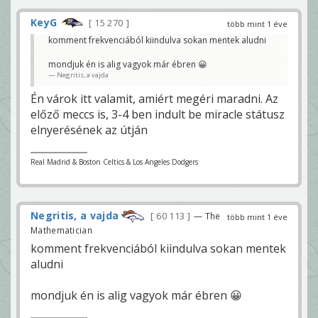
KeyG
15 270
több mint 1 éve
komment frekvenciából kiindulva sokan mentek aludni
mondjuk én is alig vagyok már ébren 😀
Negritis, a vajda
Én várok itt valamit, amiért megéri maradni. Az
előző meccs is, 3-4 ben indult be miracle státusz
elnyerésének az útján
Real Madrid & Boston Celtics & Los Angeles Dodgers
Negritis, a vajda
60 113
— The
több mint 1 éve
Mathematician
komment frekvenciából kiindulva sokan mentek
aludni
mondjuk én is alig vagyok már ébren 😀