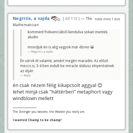
Negritis, a vajda
60 113
— The
több mint 1 éve
Mathematician
komment frekvenciából kiindulva sokan mentek
aludni
mondjuk én is alig vagyok már ébren 😀
Negritis, a vajda
Én várok itt valamit, amiért megéri maradni. Az előző
meccs is, 3-4 ben indult be miracle státusz elnyerésének
az útján
KeyG
én csak nézem félig kikapcsolt aggyal 😊
lehet minjá csak "háttérben" metaphort vagy
windblown mellett
The Stronger you become, the Weaker you really are.
I wanted Champ to be champ!