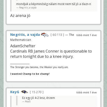
mondjuk a képminőség nálam most nem túl jó a dazn-n
Negritis, a vajda
Az arena jó
Negritis, a vajda
60 113
— The
több mint 1 éve
Mathematician
AdamSchefter
Cardinals RB James Conner is questionable to
return tonight due to a knee injury.
The Stronger you become, the Weaker you really are.
I wanted Champ to be champ!
KeyG
15 270
több mint 1 éve
Ez egy jó 4-2 lesz, érzem
KeyG