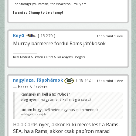
The Stronger you become, the Weaker you really are.
I wanted Champ to be champ!
KeyG
15 270
több mint 1 éve
Murray bármerre fordul Rams játékosok
Real Madrid & Boston Celtics & Los Angeles Dodgers
nagylaza, főpohárnok
18 142
több mint 1 éve
— beers & Packers
Ramsnek mi kell a fix POhoz?
elég nyerni, vagy amellé kell még a sea L?
tudom hogy jövő héten egymás ellen mennek
Negritis, a vajda
Ha a Cards nyer, akkor ki-ki meccs lesz a Rams-
SEA, ha a Rams, akkor csak papíron marad