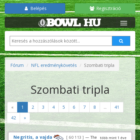
Belépés
Regisztráció
Fórum
NFL eredménykövetés
Szombati tripla
Szombati tripla
«
1
2
3
4
5
6
7
8
...
41
42
»
Negritis, a vajda
60 113
— The
több mint 1 éve