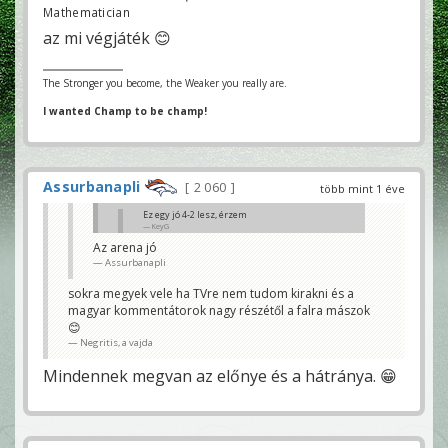
Mathematician
az mi végjáték 😊
The Stronger you become, the Weaker you really are.
I wanted Champ to be champ!
Assurbanapli
2 060
több mint 1 éve
Ez egy jó 4-2 lesz, érzem
KeyG
Az arena jó
mondjuk a képminőség nálam most nem túl jó a
Assurbanapli
dazn-n
Negritis, a vajda
sokra megyek vele ha TVre nem tudom kirakni és a
magyar kommentátorok nagy részétől a falra mászok
😊
Negritis, a vajda
Mindennek megvan az előnye és a hátránya. 😁