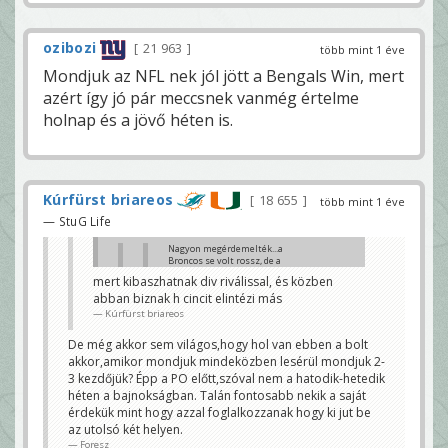
ozibozi
21 963
több mint 1 éve
Mondjuk az NFL nek jól jött a Bengals Win, mert
azért így jó pár meccsnek vanmég értelme
holnap és a jövő héten is.
Kúrfürst briareos
18 655
több mint 1 éve
— StuG Life
Nagyon megérdemelték...a
Broncos se volt rossz, de a
hosszabbításban amit offense
mert kibaszhatnak div riválissal, és közben
néven műveltek az
abban biznak h cincit elintézi más
komolytalan volt. Persze a
Chiefs vinni fogja őket, mert
Kúrfürst briareos
fosnak Burrow-tól 😊
Klaci79
De még akkor sem világos,hogy hol van ebben a bolt
Nem biztos az. Azért a 16 győzelmes
akkor,amikor mondjuk mindeközben lesérül mondjuk 2-
szezon is kecsegteti őket szerintem.
3 kezdőjük? Épp a PO előtt,szóval nem a hatodik-hetedik
Seda26
héten a bajnokságban. Talán fontosabb nekik a saját
Kicsit hülyeség lenne. Miért kockáztatnának
érdekük mint hogy azzal foglalkozzanak hogy ki jut be
sérülést?
az utolsó két helyen.
shagi0206
Foresz