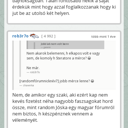
bajnokságban. Talán fontosabb nekik a saját
érdekük mint hogy azzal foglalkozzanak hogy ki
jut be az utolsó két helyen.
rob3r7o
4 992
több mint 1 éve
Jobb lab nem volt benn
gamerkr
Nem akarok belemenni, h elkapos volt e vagy
A jobb lába lent volt pont az elkapás pillanatában, a
sem, de komoly h Steratore a mérce? 😀
bal meg tiszta bent volt. Ez egy teljesen tiszta
elkapás volt, minek o egyet értett ezzel a
kommentátorok közül is. Meg Steratore szerint is
Ne már.
elkapás volt…
rob3r7o
Tomcsik
[randomfórumnicknév7] jobb mérce lenne? 😀
shawnka
Nem, de amikor egy szaki, aki ezért kap nem
kevés fizetést néha nagyobb faszsagokat hord
össze, mint random Jóska egy magyar fórumról
nem biztos, h készpénznek vennem a
véleményét.