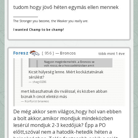
tudom hogy jövő héten egymás ellen mennek
The Stronger you become, the Weaker you really are.
I wanted Champ to be champ!
Foresz
956
— Broncos
több mint 1 éve
Nagyon megérdemelték...a Broncos se
volt rossz, de a hosszabbításban amit
offense néven műveltek az komolytalan
Kicsit hülyeség lenne. Miért kockáztatnának
volt. Persze a Chiefs vinni fogja őket, mert
sérülést?
fosnak Burrow-tól 😊
Klaci79
shagi0206
Nem biztos az. Azért a 16 győzelmes szezon is
mert kibaszhatnak div riválissal, és közben abban
kecsegteti őket szerintem.
biznak h cincit elintézi más
Seda26
Kúrfürst briareos
De még akkor sem világos,hogy hol van ebben
a bolt akkor,amikor mondjuk mindeközben
lesérül mondjuk 2-3 kezdőjük? Épp a PO
előtt,szóval nem a hatodik-hetedik héten a