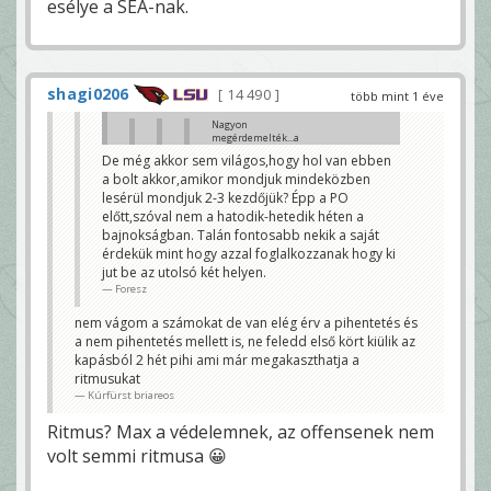
esélye a SEA-nak.
shagi0206
14 490
több mint 1 éve
Nagyon
megérdemelték...a
Broncos se volt
De még akkor sem világos,hogy hol van ebben
rossz, de a
a bolt akkor,amikor mondjuk mindeközben
hosszabbításban
amit offense néven
lesérül mondjuk 2-3 kezdőjük? Épp a PO
műveltek az
előtt,szóval nem a hatodik-hetedik héten a
komolytalan volt.
Persze a Chiefs vinni
bajnokságban. Talán fontosabb nekik a saját
fogja őket, mert
érdekük mint hogy azzal foglalkozzanak hogy ki
fosnak Burrow-tól 😊
jut be az utolsó két helyen.
Klaci79
Foresz
Nem biztos az. Azért a 16
győzelmes szezon is kecsegteti
nem vágom a számokat de van elég érv a pihentetés és
őket szerintem.
Seda26
a nem pihentetés mellett is, ne feledd első kört kiülik az
kapásból 2 hét pihi ami már megakaszthatja a
Kicsit hülyeség lenne. Miért
ritmusukat
kockáztatnának sérülést?
shagi0206
Kúrfürst briareos
mert kibaszhatnak div riválissal, és közben abban
Ritmus? Max a védelemnek, az offensenek nem
biznak h cincit elintézi más
Kúrfürst briareos
volt semmi ritmusa 😀