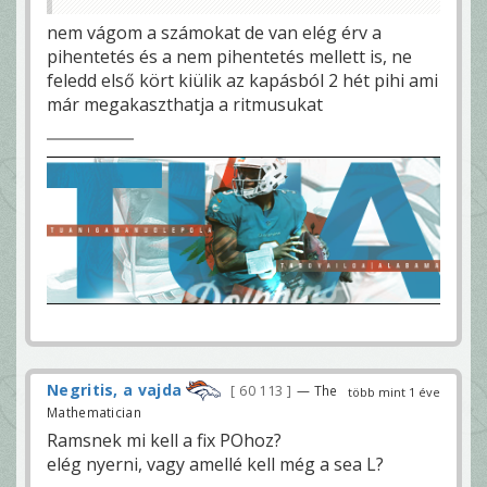
nem vágom a számokat de van elég érv a
pihentetés és a nem pihentetés mellett is, ne
feledd első kört kiülik az kapásból 2 hét pihi ami
már megakaszthatja a ritmusukat
Negritis, a vajda
60 113
— The
több mint 1 éve
Mathematician
Ramsnek mi kell a fix POhoz?
elég nyerni, vagy amellé kell még a sea L?