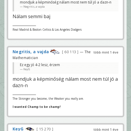
mondjuk a képminőség nálam most nem túl jó a dazn-n
Negritis, a vajda
Nálam semmi baj
Real Madrid & Boston Celtics & Los Angeles Dodgers
Negritis, a vajda
60 113
— The
több mint 1 éve
Mathematician
Ez egy jó 4-2 lesz, érzem
KeyG
mondjuk a képminőség nálam most nem túl jó a
dazn-n
The Stronger you become, the Weaker you really are.
I wanted Champ to be champ!
KeyG
15 270
több mint 1 éve