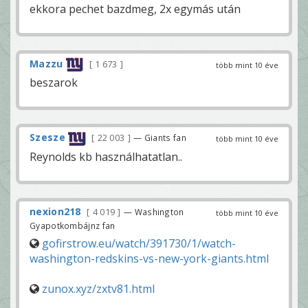
ekkora pechet bazdmeg, 2x egymás után
Mazzu
1 673
több mint 10 éve
beszarok
Szesze
22 003
— Giants fan
több mint 10 éve
Reynolds kb használhatatlan..
nexion218
4 019
— Washington
több mint 10 éve
Gyapotkombájnz fan
gofirstrow.eu/watch/391730/1/watch-
washington-redskins-vs-new-york-giants.html
zunox.xyz/zxtv81.html