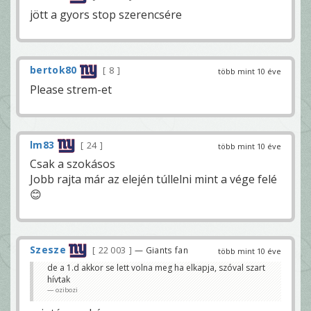
jött a gyors stop szerencsére
bertok80
8
több mint 10 éve
Please strem-et
lm83
24
több mint 10 éve
Csak a szokásos
Jobb rajta már az elején túllelni mint a vége felé
😊
Szesze
22 003
— Giants fan
több mint 10 éve
de a 1.d akkor se lett volna meg ha elkapja, szóval szart
hívtak
ozibozi