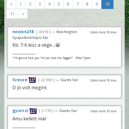
«
1
2
3
4
5
6
7
8
9
10
11
»
nexion218
4 019
— Washington
több mint 10 éve
Gyapotkombájnz fan
Kb. 7-6 lesz a vége....😀
"I'm gonna fuck you 'till you love me, faggot!" - Mike Tyson
Szesze
22 003
— Giants fan
több mint 10 éve
D jó volt megint
gyurczi
2 770
— Giants fan
több mint 10 éve
Amu kellett már