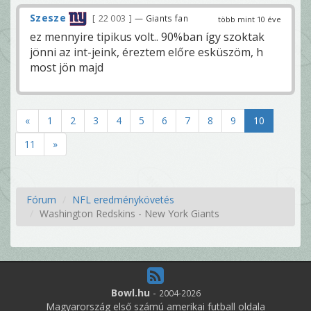
Szesze
22 003
— Giants fan
több mint 10 éve
ez mennyire tipikus volt.. 90%ban így szoktak
jönni az int-jeink, éreztem előre esküszöm, h
most jön majd
«
1
2
3
4
5
6
7
8
9
10
11
»
Fórum
NFL eredménykövetés
Washington Redskins - New York Giants
Bowl.hu
-
2004-2026
Magyarország első számú amerikai futball oldala