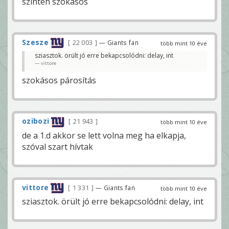
szintén szokásos
Szesze
22 003
— Giants fan
több mint 10 éve
sziasztok. örült jó erre bekapcsolódni: delay, int
vittore
szokásos párosítás
ozibozi
21 943
több mint 10 éve
de a 1.d akkor se lett volna meg ha elkapja,
szóval szart hívtak
vittore
1 331
— Giants fan
több mint 10 éve
sziasztok. örült jó erre bekapcsolódni: delay, int