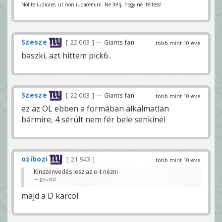
Nolite iudicare, ut non iudacemini. Ne ítélj, hogy ne ítéltess!
Szesze
22 003
— Giants fan
több mint 10 éve
baszki, azt hittem pick6..
Szesze
22 003
— Giants fan
több mint 10 éve
ez az OL ebben a formában alkalmatlan
bármire, 4 sérült nem fér bele senkinél
ozibozi
21 943
több mint 10 éve
Kínszenvedés lesz az o-t nézni
gyurczi
majd a D karcol