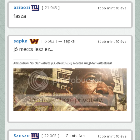
ozibozi
21 943
több mint 10 éve
fasza
sapka
6 682
— sapka
több mint 10 éve
jó meccs lesz ez...
Attribution No Derivatives (CC-BY-ND-3.0) Nevezd meg!-Ne változtasd!
Szesze
22 003
— Giants fan
több mint 10 éve