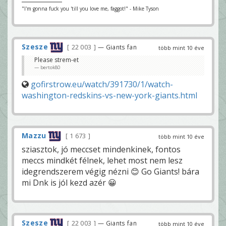
"I'm gonna fuck you 'till you love me, faggot!" - Mike Tyson
Szesze
22 003
— Giants fan
több mint 10 éve
Please strem-et
bertok80
gofirstrow.eu/watch/391730/1/watch-
washington-redskins-vs-new-york-giants.html
Mazzu
1 673
több mint 10 éve
sziasztok, jó meccset mindenkinek, fontos
meccs mindkét félnek, lehet most nem lesz
idegrendszerem végig nézni 😊 Go Giants! bára
mi Dnk is jól kezd azér 😀
Szesze
22 003
— Giants fan
több mint 10 éve