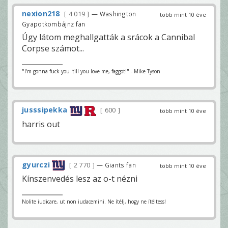
nexion218
4 019
— Washington
több mint 10 éve
Gyapotkombájnz fan
Úgy látom meghallgatták a srácok a Cannibal
Corpse számot...
"I'm gonna fuck you 'till you love me, faggot!" - Mike Tyson
jusssipekka
600
több mint 10 éve
harris out
gyurczi
2 770
— Giants fan
több mint 10 éve
Kínszenvedés lesz az o-t nézni
Nolite iudicare, ut non iudacemini. Ne ítélj, hogy ne ítéltess!