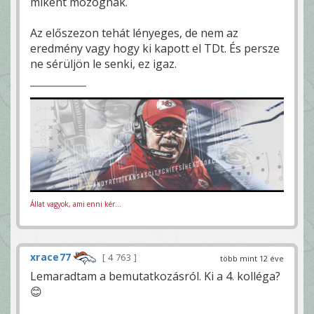
miként mozognak.
Az előszezon tehát lényeges, de nem az
eredmény vagy hogy ki kapott el TDt. És persze
ne sérüljön le senki, ez igaz.
Állat vagyok, ami enni kér...
xrace77
4 763
több mint 12 éve
Lemaradtam a bemutatkozásról. Ki a 4. kolléga?
😊