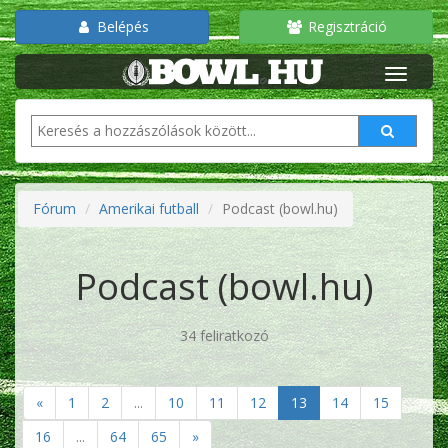
Belépés
Regisztráció
Fórum
Amerikai futball
Podcast (bowl.hu)
Podcast (bowl.hu)
34 feliratkozó
«
1
2
...
10
11
12
13
14
15
16
...
64
65
»