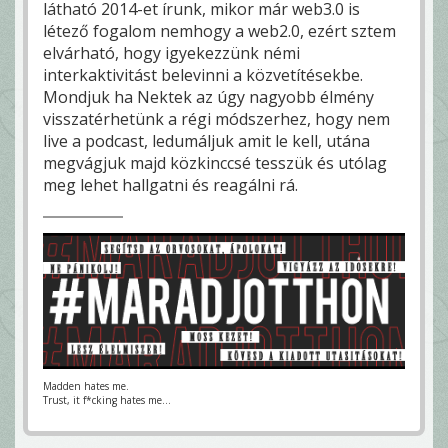
látható 2014-et írunk, mikor már web3.0 is
létező fogalom nemhogy a web2.0, ezért sztem
elvárható, hogy igyekezzünk némi
interkaktivitást belevinni a közvetítésekbe.
Mondjuk ha Nektek az úgy nagyobb élmény
visszatérhetünk a régi módszerhez, hogy nem
live a podcast, ledumáljuk amit le kell, utána
megvágjuk majd közkinccsé tesszük és utólag
meg lehet hallgatni és reagálni rá.
Madden hates me.
Trust, it f*cking hates me...