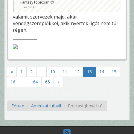
Fantasy topicban 😊
ZERO_L
valamit szervezek majd, akár
vendégszereplőkkel, akik nyertek ligát nem túl
régen.
«
1
2
...
10
11
12
13
14
15
16
...
64
65
»
Fórum
Amerikai futball
Podcast (bowl.hu)