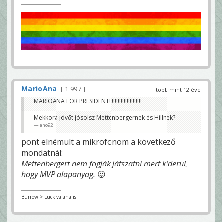
MarioAna
1 997
több mint 12 éve
MARIOANA FOR PRESIDENT!!!!!!!!!!!!!!!!!!!!!!
Mekkora jövőt jósolsz Mettenbergernek és Hillnek?
ano92
pont elnémult a mikrofonom a következő
mondatnál:
Mettenbergert nem fogják játszatni mert kiderül,
hogy MVP alapanyag.
😛
Burrow > Luck valaha is