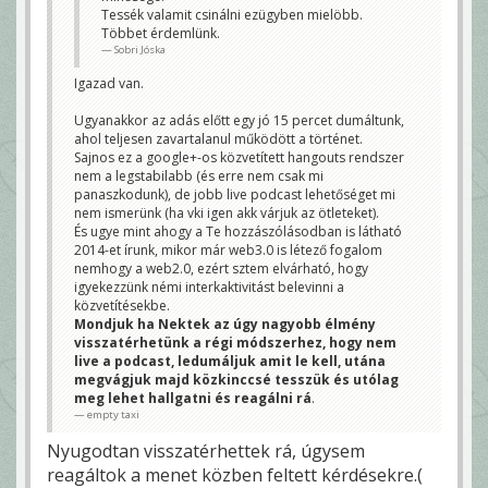
Tessék valamit csinálni ezügyben mielöbb.
Többet érdemlünk.
Sobri Jóska
Igazad van.
Ugyanakkor az adás előtt egy jó 15 percet dumáltunk,
ahol teljesen zavartalanul működött a történet.
Sajnos ez a google+-os közvetített hangouts rendszer
nem a legstabilabb (és erre nem csak mi
panaszkodunk), de jobb live podcast lehetőséget mi
nem ismerünk (ha vki igen akk várjuk az ötleteket).
És ugye mint ahogy a Te hozzászólásodban is látható
2014-et írunk, mikor már web3.0 is létező fogalom
nemhogy a web2.0, ezért sztem elvárható, hogy
igyekezzünk némi interkaktivitást belevinni a
közvetítésekbe.
Mondjuk ha Nektek az úgy nagyobb élmény
visszatérhetünk a régi módszerhez, hogy nem
live a podcast, ledumáljuk amit le kell, utána
megvágjuk majd közkinccsé tesszük és utólag
meg lehet hallgatni és reagálni rá
.
empty taxi
Nyugodtan visszatérhettek rá, úgysem
reagáltok a menet közben feltett kérdésekre.(