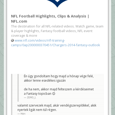
NFL Football Highlights, Clips & Analysis |
NFL.com
The destination for all NFL-related videos. Watch game, team
& player highlights, Fantasy football videos, NFL event
coverage & more
www.nfl.com/videos/nfl-training-
camps/0ap2000000370451/Chargers-2014-fantasy-outlook
Én úgy gondoltam hogy majd a hónap vége felé,
akkor lenne esedékes igazán
de ha nem, akkor majd felteszem a kérdéseimet
a Fantasy topicban 😊
ZERO_L
valamit szervezek majd, akár vendégszereplőkkel, akik
nyertek ligát nem túl régen.
Höri