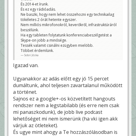
És 2014-et írunk.
És ez egy rádióadás.
Ne baszki, hogy nem lehet összehozni egy technikailag
tökéletes 2 órát hetente egyszer.
Nem milliós mikrofonokról, keverőkről, infrastruktúráról
beszélünk.
Ha egy tableten folytatunk konferenciabeszélgetést a
Skype-on jobb a minősége.
Tessék valamit csinálni ezügyben mielöbb.
Többet érdemlünk.
Sobri Jóska
Igazad van.
Ugyanakkor az adás előtt egy jó 15 percet
dumáltunk, ahol teljesen zavartalanul működött
a történet.
Sajnos ez a google+-os közvetített hangouts
rendszer nem a legstabilabb (és erre nem csak
mi panaszkodunk), de jobb live podcast
lehetőséget mi nem ismerünk (ha vki igen akk
várjuk az ötleteket).
És ugye mint ahogy a Te hozzászólásodban is