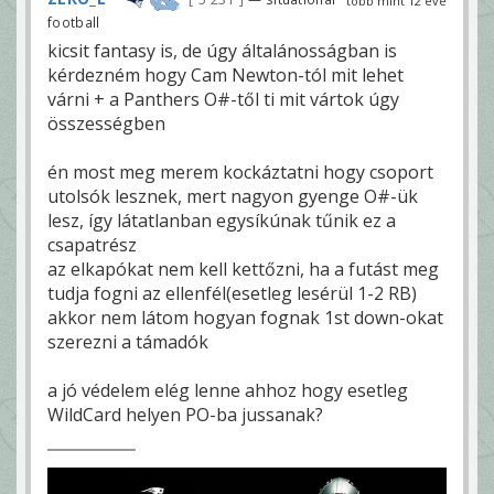
több mint 12 éve
football
kicsit fantasy is, de úgy általánosságban is
kérdezném hogy Cam Newton-tól mit lehet
várni + a Panthers O#-től ti mit vártok úgy
összességben
én most meg merem kockáztatni hogy csoport
utolsók lesznek, mert nagyon gyenge O#-ük
lesz, így látatlanban egysíkúnak tűnik ez a
csapatrész
az elkapókat nem kell kettőzni, ha a futást meg
tudja fogni az ellenfél(esetleg lesérül 1-2 RB)
akkor nem látom hogyan fognak 1st down-okat
szerezni a támadók
a jó védelem elég lenne ahhoz hogy esetleg
WildCard helyen PO-ba jussanak?