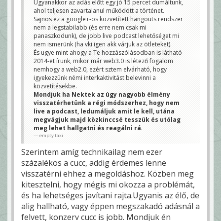
Ugyanakkor az adás előtt egy jó 15 percet dumáltunk,
ahol teljesen zavartalanul működött a történet.
Sajnos ez a google+-os közvetített hangouts rendszer
nem a legstabilabb (és erre nem csak mi
panaszkodunk), de jobb live podcast lehetőséget mi
nem ismerünk (ha vki igen akk várjuk az ötleteket).
És ugye mint ahogy a Te hozzászólásodban is látható
2014-et írunk, mikor már web3.0 is létező fogalom
nemhogy a web2.0, ezért sztem elvárható, hogy
igyekezzünk némi interkaktivitást belevinni a
közvetítésekbe.
Mondjuk ha Nektek az úgy nagyobb élmény
visszatérhetünk a régi módszerhez, hogy nem
live a podcast, ledumáljuk amit le kell, utána
megvágjuk majd közkinccsé tesszük és utólag
meg lehet hallgatni és reagálni rá
.
empty taxi
Szerintem amíg technikailag nem ezer
százalékos a cucc, addig érdemes lenne
visszatérni ehhez a megoldáshoz. Közben meg
kitesztelni, hogy mégis mi okozza a problémát,
és ha lehetséges javítani rajta.Ugyanis az élő, de
alig hallható, vagy éppen megszakadó adásnál a
felvett, konzerv cucc is jobb. Mondjuk én