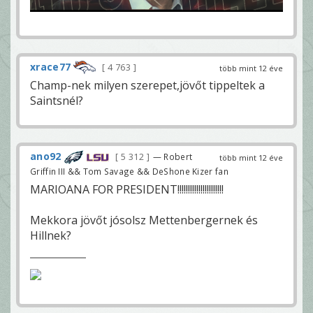
xrace77
4 763
több mint 12 éve
Champ-nek milyen szerepet,jövőt tippeltek a
Saintsnél?
ano92
5 312
— Robert
több mint 12 éve
Griffin III && Tom Savage && DeShone Kizer fan
MARIOANA FOR PRESIDENT!!!!!!!!!!!!!!!!!!!!!!
Mekkora jövőt jósolsz Mettenbergernek és
Hillnek?