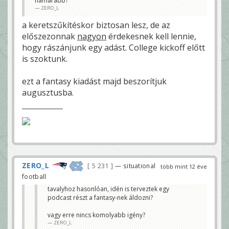
hamarabb?
ZERO_L
a keretszűkítéskor biztosan lesz, de az
előszezonnak
nagyon
érdekesnek kell lennie,
hogy rászánjunk egy adást. College kickoff előtt
is szoktunk.
ezt a fantasy kiadást majd beszorítjuk
augusztusba.
ZERO_L
5 231
— situational
több mint 12 éve
football
tavalyhoz hasonlóan, idén is terveztek egy
podcast részt a fantasy-nek áldozni?
vagy erre nincs komolyabb igény?
ZERO_L