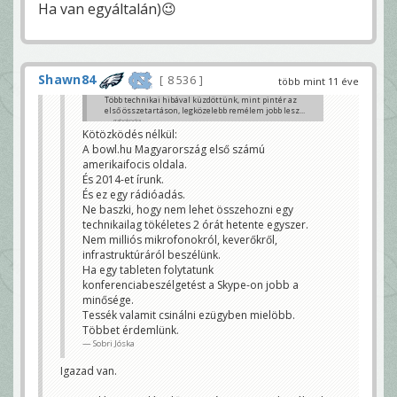
Ha van egyáltalán)😉
Shawn84
8 536
több mint 11 éve
Több technikai hibával küzdöttünk, mint pintér az
első összetartáson, legközelebb remélem jobb lesz...
gabokocka
Kötözködés nélkül:
A bowl.hu Magyarország első számú
amerikaifocis oldala.
És 2014-et írunk.
És ez egy rádióadás.
Ne baszki, hogy nem lehet összehozni egy
technikailag tökéletes 2 órát hetente egyszer.
Nem milliós mikrofonokról, keverőkről,
infrastruktúráról beszélünk.
Ha egy tableten folytatunk
konferenciabeszélgetést a Skype-on jobb a
minősége.
Tessék valamit csinálni ezügyben mielöbb.
Többet érdemlünk.
Sobri Jóska
Igazad van.