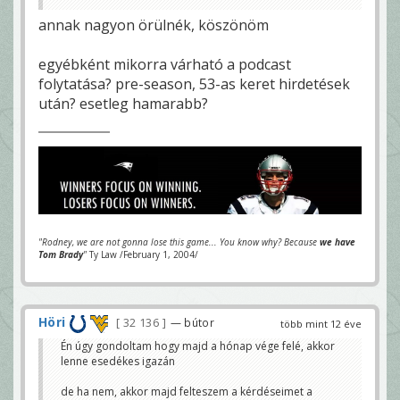
annak nagyon örülnék, köszönöm
egyébként mikorra várható a podcast
folytatása? pre-season, 53-as keret hirdetések
után? esetleg hamarabb?
"Rodney, we are not gonna lose this game... You know why? Because
we have
Tom Brady
"
Ty Law /February 1, 2004/
Höri
32 136
— bútor
több mint 12 éve
Én úgy gondoltam hogy majd a hónap vége felé, akkor
lenne esedékes igazán
de ha nem, akkor majd felteszem a kérdéseimet a