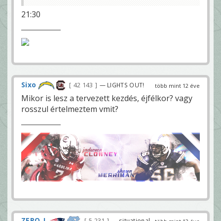
21:30
Sixo
42 143
— LIGHTS OUT!
több mint 12 éve
Mikor is lesz a tervezett kezdés, éjfélkor? vagy
rosszul értelmeztem vmit?
ZERO_L
5 231
— situational