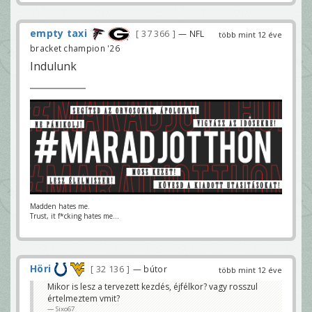
empty taxi
37 366
— NFL
több mint 12 éve
bracket champion '26
Indulunk
Madden hates me.
Trust, it f*cking hates me...
Höri
32 136
— bútor
több mint 12 éve
Mikor is lesz a tervezett kezdés, éjfélkor? vagy rosszul
értelmeztem vmit?
Sixo67