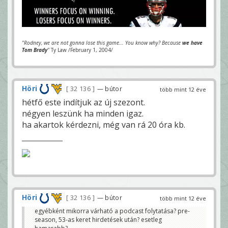
"Rodney, we are not gonna lose this game... You know why? Because
we have
Tom Brady
"
Ty Law /February 1, 2004/
Höri
32 136
— bútor
több mint 12 éve
hétfő este indítjuk az új szezont.
négyen leszünk ha minden igaz.
ha akartok kérdezni, még van rá 20 óra kb.
Höri
32 136
— bútor
több mint 12 éve
egyébként mikorra várható a podcast folytatása? pre-
season, 53-as keret hirdetések után? esetleg