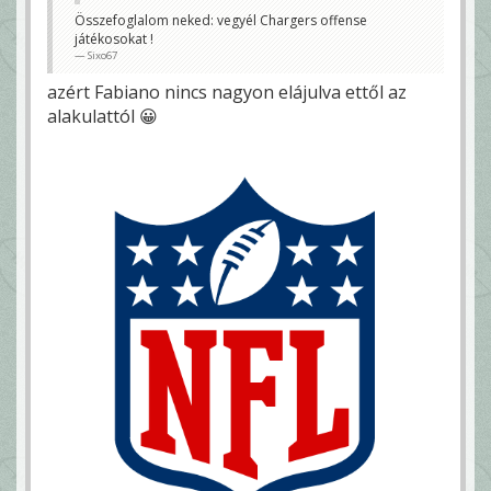
Összefoglalom neked: vegyél Chargers offense
játékosokat !
Sixo67
azért Fabiano nincs nagyon elájulva ettől az
alakulattól 😀