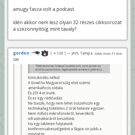
amugy fasza volt a podcast.
idén akkor nem lesz olyan 32 részes cikksorozat
a szezonnyitóig mint tavaly?
gordon
4 598
— JAFL Tampa
több mint 11 éve
GM
Több technikai hibával küzdöttünk, mint pintér az
első összetartáson, legközelebb remélem jobb lesz...
gabokocka
Kötözködés nélkül:
A bowl.hu Magyarország első számú
amerikaifocis oldala.
És 2014-et írunk.
És ez egy rádióadás.
Ne baszki, hogy nem lehet összehozni egy
technikailag tökéletes 2 órát hetente egyszer.
Nem milliós mikrofonokról, keverőkről,
infrastruktúráról beszélünk.
Ha egy tableten folytatunk
konferenciabeszélgetést a Skype-on jobb a
minősége.