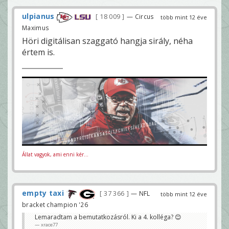
ulpianus
18 009
— Circus
több mint 12 éve
Maximus
Höri digitálisan szaggató hangja sirály, néha
értem is.
Állat vagyok, ami enni kér...
empty taxi
37 366
— NFL
több mint 12 éve
bracket champion '26
Lemaradtam a bemutatkozásról. Ki a 4. kolléga? 😊
xrace77