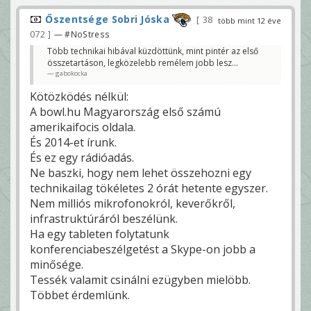
Őszentsége Sobri Jóska
38
több mint 12 éve
072
— #NoStress
Több technikai hibával küzdöttünk, mint pintér az első
összetartáson, legközelebb remélem jobb lesz...
gabokocka
Kötözködés nélkül:
A bowl.hu Magyarország első számú
amerikaifocis oldala.
És 2014-et írunk.
És ez egy rádióadás.
Ne baszki, hogy nem lehet összehozni egy
technikailag tökéletes 2 órát hetente egyszer.
Nem milliós mikrofonokról, keverőkről,
infrastruktúráról beszélünk.
Ha egy tableten folytatunk
konferenciabeszélgetést a Skype-on jobb a
minősége.
Tessék valamit csinálni ezügyben mielöbb.
Többet érdemlünk.