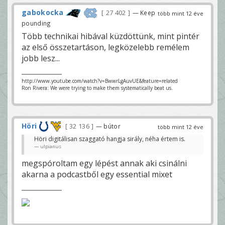
gabokocka
27 402
— Keep
több mint 12 éve
pounding
Több technikai hibával küzdöttünk, mint pintér
az első összetartáson, legközelebb remélem
jobb lesz...
http://www.youtube.com/watch?v=BwwrLgAuvUE&feature=related
Ron Rivera: We were trying to make them systematically beat us.
Höri
32 136
— bútor
több mint 12 éve
Höri digitálisan szaggató hangja sirály, néha értem is.
ulpianus
megspóroltam egy lépést annak aki csinálni
akarna a podcastből egy essential mixet