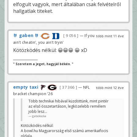
elfogult vagyok, mert általában csak felvételről
hallgatlak titeket.
🤘 gaben 🤘
9 056
— If you
több mint 11 éve
ain't cheatin', you ain't tryin'
Kötözködés nélkül: 😀😀😀 😀 xD
" Szeretem a jeget, hagyjál békén. "
empty taxi
37 366
— NFL
több mint 12 éve
bracket champion '26
Több technikai hibával küzdöttünk, mint pintér
az első összetartáson, legközelebb remélem
jobb lesz...
gabokocka
Kötözködés nélkül:
A bowl.hu Magyarország első számú amerikaifocis
oldala.