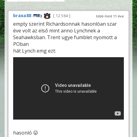
braxa88
12 564
több mint 11 éve
empty szerint Richardsonnak hasonlóan szar
éve volt az első mint anno Lynchnek a
Seahawksban. Trent ugye fumblet nyomott a
POban
hát Lynch emg ezt:
hasonló 😛