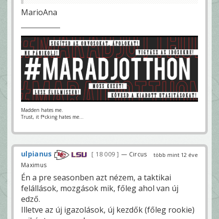
MarioAna
Madden hates me.
Trust, it f*cking hates me...
ulpianus
18 009
— Circus
több mint 12 éve
Maximus
Én a pre seasonben azt nézem, a taktikai
felállások, mozgások mik, főleg ahol van új
edző.
Illetve az új igazolások, új kezdők (főleg rookie)