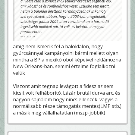
a Fidesz csak a gonosz erők felülkerekedését segítheti elő,
ami káoszhoz és romboláshoz vezet. Eszükbe sem jutott,
netán a baloldal dilettáns kormányzásának is komoly
szerepe lehetett abban, hogy a 2003-ban megalakult,
szélsőséges Jobbik 2006 után váratlanul an a harmadik
legerősebb politikai párttá vált, és bejutott a magyar
parlamentbe.
atapapa
amíg nem ismerik fel a baloldalon, hogy
gyúrcsánnyal kampányolni bármi mellett olyan
mintha a BP a mexikó öböl képeivel reklámozna
New Orleans-ban, semmi értelme foglalkozni
velük
Viszont amit tegnap levágott a fidesz az sem
kicsit volt felháborító. Lázár brutál durva arc. és
nagyon sajnálom hogy nincs ellenzék. vagyis a
normálisabb része támogatás mentes(LMP stb.)
a másik meg vállalhatatlan (mszp-jobbik)