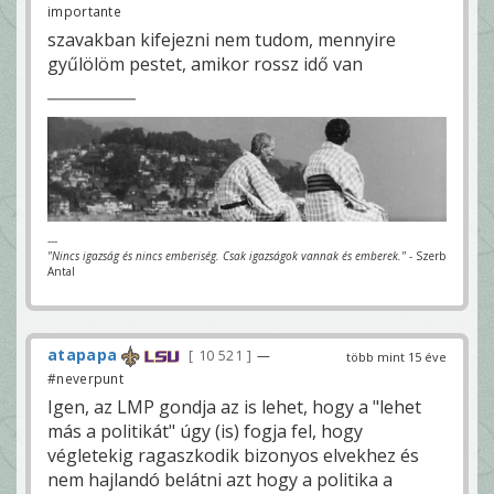
importante
szavakban kifejezni nem tudom, mennyire
gyűlölöm pestet, amikor rossz idő van
---
"Nincs igazság és nincs emberiség. Csak igazságok vannak és emberek."
- Szerb
Antal
atapapa
10 521
—
több mint 15 éve
#neverpunt
Igen, az LMP gondja az is lehet, hogy a "lehet
más a politikát" úgy (is) fogja fel, hogy
végletekig ragaszkodik bizonyos elvekhez és
nem hajlandó belátni azt hogy a politika a