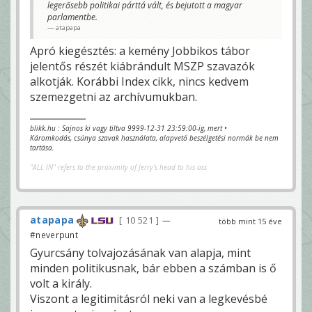
legerősebb politikai párttá vált, és bejutott a magyar
parlamentbe.
atapapa
Apró kiegésztés: a kemény Jobbikos tábor
jelentős részét kiábrándult MSZP szavazók
alkotják. Korábbi Index cikk, nincs kedvem
szemezgetni az archívumukban.
blikk.hu : Sajnos ki vagy tiltva 9999-12-31 23:59:00-ig, mert •
Káromkodás, csúnya szavak használata, alapvető beszélgetési normák be nem
tartása.
"ALL IN" refers to the proximity of Jerry's head to his ass
atapapa
10 521
—
több mint 15 éve
#neverpunt
Gyurcsány tolvajozásának van alapja, mint
minden politikusnak, bár ebben a számban is ő
volt a király.
Viszont a legitimitásról neki van a legkevésbé