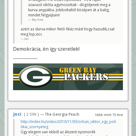
szavazó idióta agymosottak - dögöljenek meg a
kurva anyjukba. Jobboltaltól középen át a balig,
mindet felgyújtani!
Bay Area
azért az durva mikor fletó fikáz mást hogy hazudik,csal
meg lop,vicc
Joci
Demokrácia, én így szeretlek!
Joci
2 599
— The Georgia Peach
több mint 15 éve
http://index.hu/video/2010/11/03/orban_viktor_egy_poli
tikai_szornyeteg
Úgy elegem van ebből az álszent nyomorék