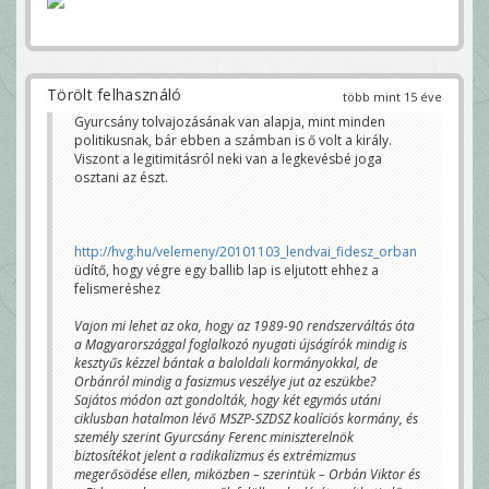
Törölt felhasználó
több mint 15 éve
Gyurcsány tolvajozásának van alapja, mint minden
politikusnak, bár ebben a számban is ő volt a király.
Viszont a legitimitásról neki van a legkevésbé joga
osztani az észt.
http://hvg.hu/velemeny/20101103_lendvai_fidesz_orban
üdítő, hogy végre egy ballib lap is eljutott ehhez a
felismeréshez
Vajon mi lehet az oka, hogy az 1989-90 rendszerváltás óta
a Magyarországgal foglalkozó nyugati újságírók mindig is
kesztyűs kézzel bántak a baloldali kormányokkal, de
Orbánról mindig a fasizmus veszélye jut az eszükbe?
Sajátos módon azt gondolták, hogy két egymás utáni
ciklusban hatalmon lévő MSZP-SZDSZ koalíciós kormány, és
személy szerint Gyurcsány Ferenc miniszterelnök
biztosítékot jelent a radikalizmus és extrémizmus
megerősödése ellen, miközben – szerintük – Orbán Viktor és