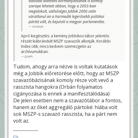
baloldal dilettáns kormányzásának is komoly
szerepe lehetett abban, hogy a 2003-ban
megalakult, szélsőséges Jobbik 2006 után
váratlanul an a harmadik legerősebb politikai
párttá vált, és bejutott a magyar parlamentbe.
atapapa
Apró kiegésztés: a kemény Jobbikos tábor jelentős
részét kiábrándult MSZP szavazók alkotják. Korábbi
Index cikk, nincs kedvem szemezgetni az
archívumukban.
gyeek
Tudom, ahogy arra nézve is voltak kutatások
még a Jobbik előretörése előtt, hogy az MSZP
szavazóbázisának komoly része volt vevő a
rasszista hangokra (Orbán folyamatos
cigányozása is ennek a manifesztálódása)
De jelen esetben nem a szavazótábor a fontos,
hanem az őket aggregáló pártoké: hiába volt
sok MSZP-s szavazó rasszista, ha a párt nem
volt az.