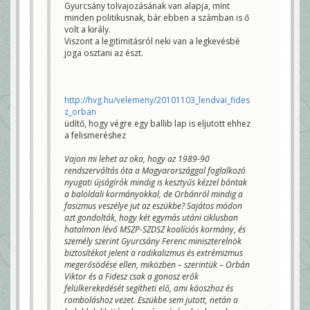
Gyurcsány tolvajozásának van alapja, mint
minden politikusnak, bár ebben a számban is ő
volt a király.
Viszont a legitimitásról neki van a legkevésbé
joga osztani az észt.
http://hvg.hu/velemeny/20101103_lendvai_fides
z_orban
üdítő, hogy végre egy ballib lap is eljutott ehhez
a felismeréshez
Vajon mi lehet az oka, hogy az 1989-90
rendszerváltás óta a Magyarországgal foglalkozó
nyugati újságírók mindig is kesztyűs kézzel bántak
a baloldali kormányokkal, de Orbánról mindig a
fasizmus veszélye jut az eszükbe? Sajátos módon
azt gondolták, hogy két egymás utáni ciklusban
hatalmon lévő MSZP-SZDSZ koalíciós kormány, és
személy szerint Gyurcsány Ferenc miniszterelnök
biztosítékot jelent a radikalizmus és extrémizmus
megerősödése ellen, miközben – szerintük – Orbán
Viktor és a Fidesz csak a gonosz erők
felülkerekedését segítheti elő, ami káoszhoz és
romboláshoz vezet. Eszükbe sem jutott, netán a