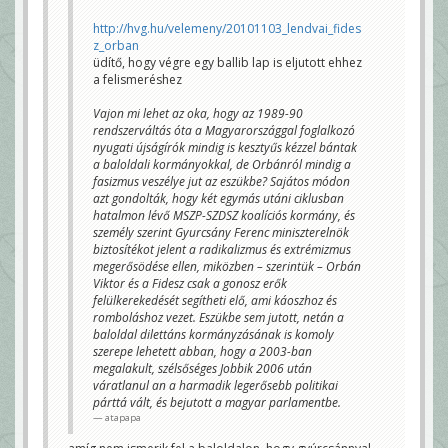
http://hvg.hu/velemeny/20101103_lendvai_fides
z_orban
üdítő, hogy végre egy ballib lap is eljutott ehhez
a felismeréshez
Vajon mi lehet az oka, hogy az 1989-90
rendszerváltás óta a Magyarországgal foglalkozó
nyugati újságírók mindig is kesztyűs kézzel bántak
a baloldali kormányokkal, de Orbánról mindig a
fasizmus veszélye jut az eszükbe? Sajátos módon
azt gondolták, hogy két egymás utáni ciklusban
hatalmon lévő MSZP-SZDSZ koalíciós kormány, és
személy szerint Gyurcsány Ferenc miniszterelnök
biztosítékot jelent a radikalizmus és extrémizmus
megerősödése ellen, miközben – szerintük – Orbán
Viktor és a Fidesz csak a gonosz erők
felülkerekedését segítheti elő, ami káoszhoz és
romboláshoz vezet. Eszükbe sem jutott, netán a
baloldal dilettáns kormányzásának is komoly
szerepe lehetett abban, hogy a 2003-ban
megalakult, szélsőséges Jobbik 2006 után
váratlanul an a harmadik legerősebb politikai
párttá vált, és bejutott a magyar parlamentbe.
atapapa