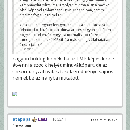
amíg nem ismerik fel a baloldalon, hogy gyúrcsánnyal
kampányolni bármi mellett olyan mintha a BP a mexikó
öböl képeivel reklámozna New Orleans-ban, semmi
értelme foglalkozni velük
Viszont amit tegnap levágott a fidesz az sem kicsit volt
felháborító. Lázár brutál durva arc. és nagyon sajnálom
hogy nincs ellenzék. vagyis a normálisabb része
támogatás mentes(LMP stb.) a másik meg vállalhatatlan
(mszp-jobbik)
haromt
nagyon boldog lennék, ha az LMP képes lenne
átvenni a szocik helyét mint váltópárt, de az
önkormányzati választások eredménye sajnos
nem ebbe az irányba mutatott.
atapapa
10 521
—
több mint 15 éve
#neverpunt