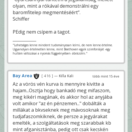
olyan, mint a rókával demonstrálni egy
baromfitelep megmentéséért”.
Schiffer
PEdig nem csípem a tagot.
"Lehetséges lenne mindent tudományosan leírni, de nem lenne értelme.
Ugyanolyan értelmetlen lenne, mint Beethoven egyik szimfoníáját -egy
hullám változásai a nyomás függvényében- ábrázolni."
Bay Area
416
— Killa Kali
több mint 15 éve
Az a vörös vén kurva is mennyire kivitte a
hajam...Osztja hogy bankadó meg mifaszom,
meg kikéri magának, és akkor hol az anyjába
volt amikor "az én pénzemen..." dobálták a
millákat a bkvseknek meg mávosoknak meg
tudjafaszomkiknek, de persze a jegyárakat
emelték, a szolgáltatások meg szarabbak kb
mint afganisztánba, pedig ott csak kecskén