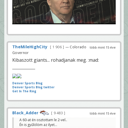
TheMileHighCity
1 906
— Colorado
több mint 15 éve
Governor
Kibaszott giants... rohadjanak meg. :mad:
Denver Sports Blog
Denver Sports Blog twitter
Get In The Ring
Black_Adder
9 483
több mint 15 éve
A 60-at én osztottam le 2-vel..
Én is gyűlölöm az ilyet...