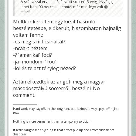
A srác azzal érvelt, h ő játszott soccert 3 évig, és végig
lehet futni 90 percet... Inenntől már mindegy volt 😀
kzol
Múltkor kerültem egy kicsit hasonló
beszélgetésbe, előkerült, h szombaton hajnalig
voltam fennt:
-és mégis mit csináltál?
-ncaa-t néztem
-? 'amerikai' foci?
-ja -mondom- 'Foci'.
-lol és te azt tényleg nézed?
Aztán elkezdtek az angol- meg a magyar
másodosztályú soccerről, beszélni. No
comment.
Hard work may pay off, in the long run, but laziness always pays off right
now
Nothing is more permanent than a temporary solution
If Tetris taught me anything is that errors pile up and accomplishments
disappear