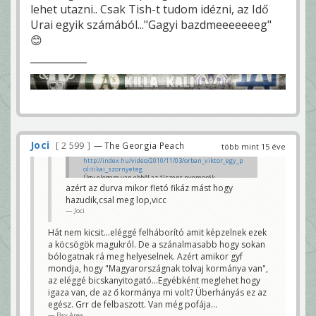
lehet utazni.. Csak Tish-t tudom idézni, az Idő
Urai egyik számából..."Gagyi bazdmeeeeeeeg"
😊
Joci
2 599
— The Georgia Peach
több mint 15 éve
http://index.hu/video/2010/11/03/orban_viktor_egy_p
olitikai_szornyeteg
Úgy elegem van ebből az álszent nyomorék
országból...Az összes politikus - és a rájuk szavazó
azért az durva mikor fletó fikáz mást hogy
idióta agymosottak - dögöljenek meg a kurva
hazudik,csal meg lop,vicc
anyjukba. Jobboltaltól középen át a balig, mindet
Joci
felgyújtani!
Bay Area
Hát nem kicsit...eléggé felháborító amit képzelnek ezek
a köcsögök magukról. De a szánalmasabb hogy sokan
bólogatnak rá meg helyeselnek. Azért amikor gyf
mondja, hogy "Magyarországnak tolvaj kormánya van",
az eléggé bicskanyitogató...Egyébként meglehet hogy
igaza van, de az ő kormánya mi volt? Überhányás ez az
egész. Grr de felbaszott. Van még pofája...
Bay Area