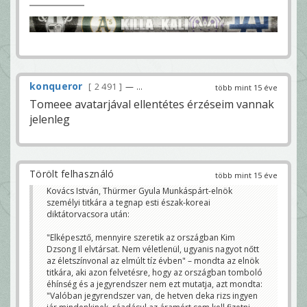
konqueror
2 491
— ...
több mint 15 éve
Tomeee avatarjával ellentétes érzéseim vannak
jelenleg
Törölt felhasználó
több mint 15 éve
Kovács István, Thürmer Gyula Munkáspárt-elnök
személyi titkára a tegnap esti észak-koreai
diktátorvacsora után:
"Elképesztő, mennyire szeretik az országban Kim
Dzsong Il elvtársat. Nem véletlenül, ugyanis nagyot nőtt
az életszínvonal az elmúlt tíz évben" – mondta az elnök
titkára, aki azon felvetésre, hogy az országban tomboló
éhínség és a jegyrendszer nem ezt mutatja, azt mondta:
"Valóban jegyrendszer van, de hetven deka rizs ingyen