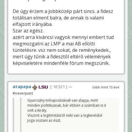
De úgy érzem a jobbközép párt sincs. a fidesz
totálisan elment balra, de annak is valami
elfajzott irányába.
Szar az egész.
azért arra kiváncsi vagyok mennyi embert tud
megmozgatni az LMP a mai AB ellötti
tüntetésre. vsz nem sokat, de reménykedek.,
mert úgy tűnik a fidesztől eltérő vélemények
képviseletére mindenféle fórum megszüník.
atapapa
10 521
—
több mint 15 éve
#neverpunt
Gyurcsány tolvajozásának van alapja, mint
minden politikusnak, bár ebben a számban is ő
volt a király.
Viszont a legitimitásról neki van a legkevésbé
joga osztani az észt.