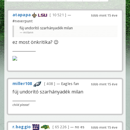
atapapa
10 521
—
több mint 15 éve
#neverpunt
fúj undorító szarhányadék milan
miilann
ez most önkritika? 😉
miller108
408
— Eagles fan
több mint 15 éve
fúj undorító szarhányadék milan
child please!
r.baggio
65 226
— no es
több mint 15 éve