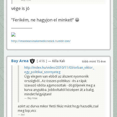
vége is jó
"Ferikém, ne hagyjon el minket!" 😀
http://imsomeanimakemedicinesick.tumblr.com/
Bay Area
416
— Killa Kali
több mint 15 éve
http://index.hu/video/2010/11/03/orban_viktor_
egy_politikai_szornyeteg
Úgy elegem van ebből az álszent nyomorék
országból...Az összes politikus - és a rájuk
szavazó idióta agymosottak - dögöljenek meg a
kurva anyjukba. Jobboltaltól középen át a balig,
mindet felgyújtani!
Bay Area
azért az durva mikor fletó fikáz mást hogy hazudik,csal
meg lop,vicc
Joci