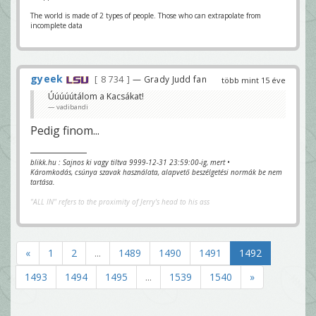
The world is made of 2 types of people. Those who can extrapolate from
incomplete data
gyeek
8 734
— Grady Judd fan
több mint 15 éve
Úúúúútálom a Kacsákat!
vadibandi
Pedig finom...
blikk.hu : Sajnos ki vagy tiltva 9999-12-31 23:59:00-ig, mert •
Káromkodás, csúnya szavak használata, alapvető beszélgetési normák be nem
tartása.
"ALL IN" refers to the proximity of Jerry's head to his ass
«
1
2
...
1489
1490
1491
1492
1493
1494
1495
...
1539
1540
»