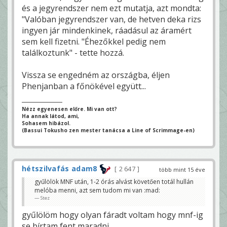
és a jegyrendszer nem ezt mutatja, azt mondta:
"Valóban jegyrendszer van, de hetven deka rizs
ingyen jár mindenkinek, ráadásul az áramért
sem kell fizetni. "Éhezőkkel pedig nem
találkoztunk" - tette hozzá.
Vissza se engedném az országba, éljen
Phenjanban a főnökével együtt...
Nézz egyenesen előre. Mi van ott?
Ha annak látod, ami,
Sohasem hibázol.
(Bassui Tokusho zen mester tanácsa a Line of Scrimmage-en)
hétszilvafás adam8
2 647
több mint 15 éve
gyűlölök MNF után, 1-2 órás alvást követően totál hullán
melóba menni, azt sem tudom mi van :mad:
Stez
gyűlölöm hogy olyan fáradt voltam hogy mnf-ig
se bírtam fent maradni...