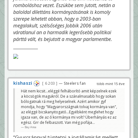
romboláshoz vezet. Eszükbe sem jutott, netán a
baloldal dilettáns kormányzásának is komoly
szerepe lehetett abban, hogy a 2003-ban
megalakult, szélsőséges Jobbik 2006 után
váratlanul an a harmadik legerősebb politikai
párttá vált, és bejutott a magyar parlamentbe.
kishaszi
6 203
— Steelers fan
több mint 15 éve
Hát nem kicsit...eléggé felháborító amit képzelnek ezek
a köcsögök magukról. De a szánalmasabb hogy sokan
bólogatnak rá meg helyeselnek. Azért amikor gyf
mondja, hogy "Magyarországnak tolvaj kormánya van",
az eléggé bicskanyitogató...Egyébként meglehet hogy
igaza van, de az ő kormánya mi volt? Überhányás ez az
egész. Grr de felbaszott. Van még pofája...
Bay Area
“Gyurcsánnyal tüntetni a jogállamiság mellett