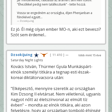
jár mindenkinek, ráadásul az áramért sem kell fizetni.
"Éhezőkkel pedig nem találkoztunk" - tette hozzá.
Vissza se engedném az országba, éljen Phenjanban a
főnökével együtt...
Dzsokijuing
Ez jó. Él még olyan ember MO-n, aki ezt beveszi?
Szót sem érdemel...
Dzsokijuing
11 410
—
több mint 15 éve
Saturday Night Lights
Kovács István, Thürmer Gyula Munkáspárt-
elnök személyi titkára a tegnap esti észak-
koreai diktátorvacsora után:
"Elképesztő, mennyire szeretik az országban
Kim Dzsong Il elvtársat. Nem véletlenül, ugyanis
nagyot nőtt az életszínvonal az elmúlt tíz
évben" – mondta az elnök titkára, aki azon
felvetésre, hogy az országban tomboló éhínség