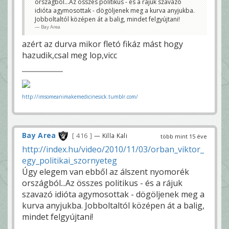
országból...Az összes politikus - és a rájuk szavazó
idióta agymosottak - dögöljenek meg a kurva anyjukba.
Jobboltaltól középen át a balig, mindet felgyújtani!
Bay Area
azért az durva mikor fletó fikáz mást hogy
hazudik,csal meg lop,vicc
http://imsomeanimakemedicinesick.tumblr.com/
Bay Area
416
— Killa Kali
több mint 15 éve
http://index.hu/video/2010/11/03/orban_viktor_
egy_politikai_szornyeteg
Úgy elegem van ebből az álszent nyomorék
országból...Az összes politikus - és a rájuk
szavazó idióta agymosottak - dögöljenek meg a
kurva anyjukba. Jobboltaltól középen át a balig,
mindet felgyújtani!