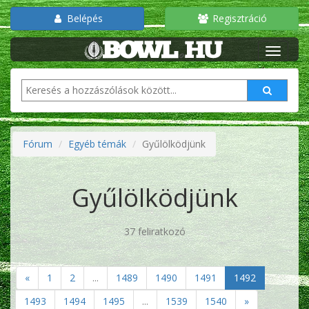
Belépés
Regisztráció
Fórum
Egyéb témák
Gyűlölködjünk
Gyűlölködjünk
37 feliratkozó
«
1
2
...
1489
1490
1491
1492
1493
1494
1495
...
1539
1540
»