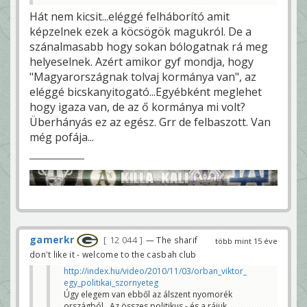
Hát nem kicsit...eléggé felháborító amit
képzelnek ezek a köcsögök magukról. De a
szánalmasabb hogy sokan bólogatnak rá meg
helyeselnek. Azért amikor gyf mondja, hogy
"Magyarországnak tolvaj kormánya van", az
eléggé bicskanyitogató...Egyébként meglehet
hogy igaza van, de az ő kormánya mi volt?
Überhányás ez az egész. Grr de felbaszott. Van
még pofája...
gamerkr
12 044
— The sharif
több mint 15 éve
don't like it - welcome to the casbah club
http://index.hu/video/2010/11/03/orban_viktor_
egy_politikai_szornyeteg
Úgy elegem van ebből az álszent nyomorék
országból...Az összes politikus - és a rájuk