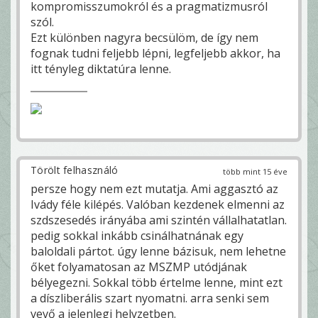
kompromisszumokról és a pragmatizmusról
szól.
Ezt különben nagyra becsülöm, de így nem
fognak tudni feljebb lépni, legfeljebb akkor, ha
itt tényleg diktatúra lenne.
Törölt felhasználó
több mint 15 éve
persze hogy nem ezt mutatja. Ami aggasztó az
Ivády féle kilépés. Valóban kezdenek elmenni az
szdszesedés irányába ami szintén vállalhatatlan.
pedig sokkal inkább csinálhatnának egy
baloldali pártot. úgy lenne bázisuk, nem lehetne
őket folyamatosan az MSZMP utódjának
bélyegezni. Sokkal több értelme lenne, mint ezt
a díszliberális szart nyomatni. arra senki sem
vevő a jelenlegi helyzetben.