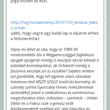
joga osztani az észt.
http://hvg.hu/velemeny/20101103_lendvai_fides
z_orban
üdítő, hogy végre egy ballib lap is eljutott ehhez
a felismeréshez
Vajon mi lehet az oka, hogy az 1989-90
rendszerváltás óta a Magyarországgal foglalkozó
nyugati újságírók mindig is kesztyűs kézzel bántak a
baloldali kormányokkal, de Orbánról mindig a
fasizmus veszélye jut az eszükbe? Sajátos módon
azt gondolták, hogy két egymás utáni ciklusban
hatalmon lévő MSZP-SZDSZ koalíciós kormány, és
személy szerint Gyurcsány Ferenc miniszterelnök
biztosítékot jelent a radikalizmus és extrémizmus
megerősödése ellen, miközben – szerintük – Orbán
Viktor és a Fidesz csak a gonosz erők
felülkerekedését segítheti elő, ami káoszhoz és