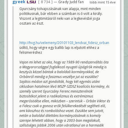
gyeek
8 734
— Grady Judd fan
több mint 15 éve
Gyurcsány tolvajozásának van alapja, mint minden
politikusnak, bár ebben a számban is ő volt a király.
Viszont a legitimitásról neki van a legkevésbé joga
osztani az észt.
http://hvg.hu/velemeny/20101103_lendvai_fidesz_orban
üdítő, hogy végre egy ballib lap is eljutott ehhez a
felismeréshez
Vajon mi lehet az oka, hogy az 1989-90 rendszerváltás óta
a Magyarországgal foglalkozó nyugati újságírók mindig is
kesztyűs kézzel bántak a baloldali kormányokkal, de
Orbánról mindig a fasizmus veszélye jut az eszükbe?
Sajátos módon azt gondolták, hogy két egymás utáni
ciklusban hatalmon lévő MSZP-SZDSZ koalíciós kormány, és
személy szerint Gyurcsány Ferenc miniszterelnök
biztosítékot jelent a radikalizmus és extrémizmus
megerősödése ellen, miközben – szerintük – Orbán Viktor és
a Fidesz csak a gonosz erők felülkerekedését segítheti elő,
ami káoszhoz és romboláshoz vezet. Eszükbe sem jutott,
netán a baloldal dilettáns kormányzásának is komoly
szerepe lehetett abban, hogy a 2003-ban megalakult,
szélsőséges Jobbik 2006 után váratlanul an a harmadik