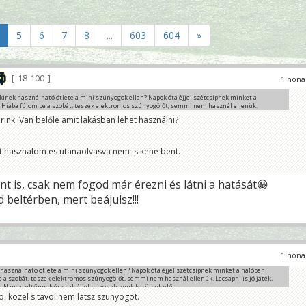
5
6
7
8
...
603
604
»
18 100
1 hóna
kinek használható ötlete a mini szúnyogok ellen? Napok óta éjjel szétcsípnek minket a
 Hiába fújom be a szobát, teszek elektromos szúnyogölőt, semmi nem használ ellenük.
 is jó játék, mert ugrálnak. Nappal eltűnnek és csak éjjel mikor alszunk kerülnek elő.
rink. Van belőle amit lakásban lehet használni?
99
o, kozel s tavol nem latsz szunyogot.
int hasznalom es utanaolvasva nem is kene bent.
t is, csak nem fogod már érezni és látni a hatását😀
 beltérben, mert beájulsz!!!
1 hóna
 használható ötlete a mini szúnyogok ellen? Napok óta éjjel szétcsípnek minket a hálóban.
e a szobát, teszek elektromos szúnyogölőt, semmi nem használ ellenük. Lecsapni is jó játék,
 Nappal eltűnnek és csak éjjel mikor alszunk kerülnek elő.
, kozel s tavol nem latsz szunyogot.