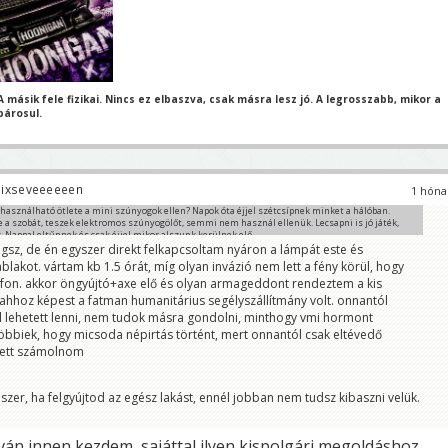
 másik fele fizikai.
Nincs ez elbaszva, csak másra lesz jó.
A legrosszabb, mikor a
párosul.
ixseveeeeeen
1 hóna
 használható ötlete a mini szúnyogok ellen? Napok óta éjjel szétcsípnek minket a hálóban.
e a szobát, teszek elektromos szúnyogölőt, semmi nem használ ellenük. Lecsapni is jó játék,
 Nappal eltűnnek és csak éjjel mikor alszunk kerülnek elő.
gsz, de én egyszer direkt felkapcsoltam nyáron a lámpát este és
ablakot. vártam kb 1.5 órát, míg olyan invázió nem lett a fény körül, hogy
lafon. akkor öngyújtó+axe elő és olyan armageddont rendeztem a kis
ahhoz képest a fatman humanitárius segélyszállítmány volt. onnantól
l lehetett lenni, nem tudok másra gondolni, minthogy vmi hormont
öbbiek, hogy micsoda népirtás történt, mert onnantól csak eltévedő
lett számolnom
er, ha felgyújtod az egész lakást, ennél jobban nem tudsz kibaszni velük.
lván innen kezdem, sajáttal ilyen kispolgári megoldáshoz