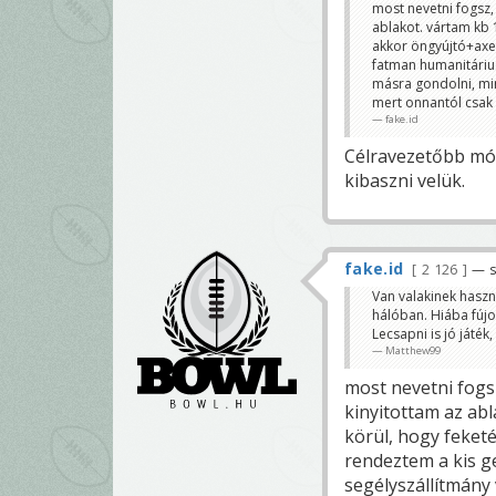
most nevetni fogsz,
ablakot. vártam kb 1
akkor öngyújtó+axe
fatman humanitárius
másra gondolni, mi
mert onnantól csak
fake.id
Célravezetőbb mód
kibaszni velük.
fake.id
2 126
— s
Van valakinek haszn
hálóban. Hiába fúj
Lecsapni is jó játék
Matthew99
most nevetni fogs
kinyitottam az abl
körül, hogy feket
rendeztem a kis g
segélyszállítmány 