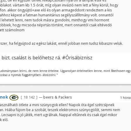
gsz, de én egyszer direkt felkapcsoltam nyáron a lámpát este és
ablakot. vártam kb 1.5 órát, míg olyan invázió nem lett a fény körül, hogy
lafon. akkor öngyújtó+axe elő és olyan armageddont rendeztem a kis
ahhoz képest a fatman humanitárius segélyszállítmány volt. onnantól
l lehetett lenni, nem tudok másra gondolni, minthogy vmi hormont
öbbiek, hogy micsoda népirtás történt, mert onnantól csak eltévedő
lett számolnom
er, ha felgyújtod az egész lakást, ennél jobban nem tudsz kibaszni velük.
 bizt. csalást is belőhetsz rá. #Órisábiznisz
udományosan leírni, de nem lenne értelme. Ugyanolyan értelmetlen lenne, mint Beethoven egy
tozásai a nyomás függvényében- ábrázolni."
rnok
18 142
— beers & Packers
1 hóna
asználható ötlete a mini szúnyogok ellen? Napok óta éjjel szétcsípnek
an. Hiába fújom be a szobát, teszek elektromos szúnyogölőt, semmi nem
. Lecsapni is jó játék, mert ugrálnak. Nappal eltűnnek és csak éjjel mikor
k elő.