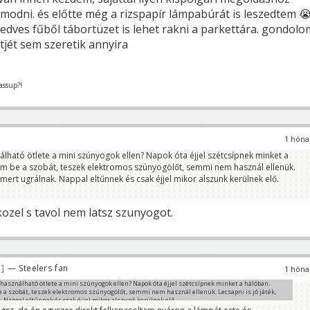
modni. és előtte még a rizspapír lámpabúrát is leszedtem 
nedves fűből tábortüzet is lehet rakni a parkettára. gondolo
tjét sem szeretik annyira
assup?!
1 hóna
álható ötlete a mini szúnyogok ellen? Napok óta éjjel szétcsípnek minket a
om be a szobát, teszek elektromos szúnyogölőt, semmi nem használ ellenük.
, mert ugrálnak. Nappal eltűnnek és csak éjjel mikor alszunk kerülnek elő.
ozel s tavol nem latsz szunyogot.
3
— Steelers fan
1 hóna
 használható ötlete a mini szúnyogok ellen? Napok óta éjjel szétcsípnek minket a hálóban.
e a szobát, teszek elektromos szúnyogölőt, semmi nem használ ellenük. Lecsapni is jó játék,
 Nappal eltűnnek és csak éjjel mikor alszunk kerülnek elő.