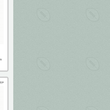
ik
pja