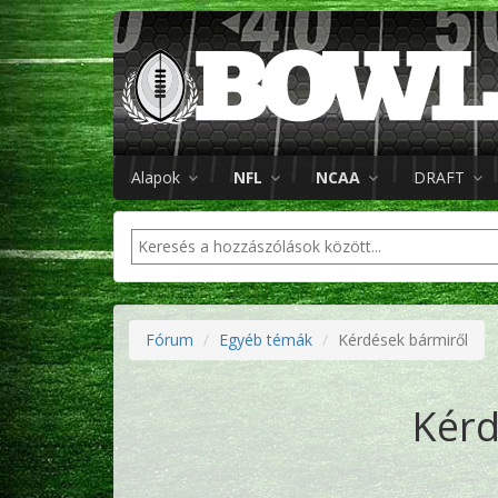
Alapok
NFL
NCAA
DRAFT
Fórum
Egyéb témák
Kérdések bármiről
Kérd