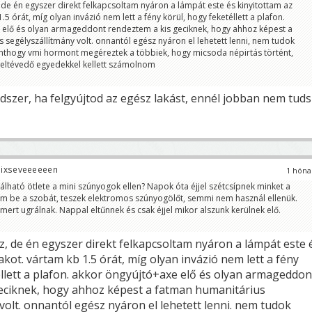
 de én egyszer direkt felkapcsoltam nyáron a lámpát este és kinyitottam az
.5 órát, míg olyan invázió nem lett a fény körül, hogy feketéllett a plafon.
 elő és olyan armageddont rendeztem a kis geciknek, hogy ahhoz képest a
 segélyszállítmány volt. onnantól egész nyáron el lehetett lenni, nem tudok
nthogy vmi hormont megéreztek a többiek, hogy micsoda népirtás történt,
 eltévedő egyedekkel kellett számolnom
szer, ha felgyújtod az egész lakást, ennél jobban nem tuds
ixseveeeeeen
1 hóna
álható ötlete a mini szúnyogok ellen? Napok óta éjjel szétcsípnek minket a
om be a szobát, teszek elektromos szúnyogölőt, semmi nem használ ellenük.
, mert ugrálnak. Nappal eltűnnek és csak éjjel mikor alszunk kerülnek elő.
z, de én egyszer direkt felkapcsoltam nyáron a lámpát este 
akot. vártam kb 1.5 órát, míg olyan invázió nem lett a fény
éllett a plafon. akkor öngyújtó+axe elő és olyan armageddon
eciknek, hogy ahhoz képest a fatman humanitárius
volt. onnantól egész nyáron el lehetett lenni. nem tudok