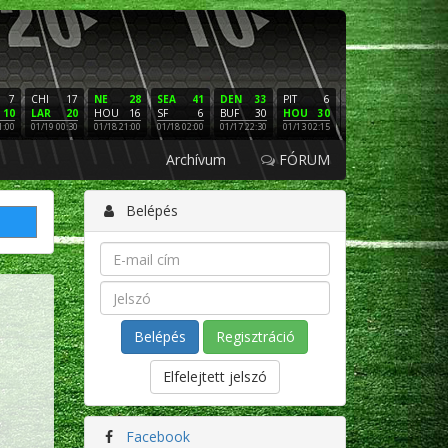
7
CHI
17
NE
28
SEA
41
DEN
33
PIT
6
NE
16
PHI
10
LAR
20
HOU
16
SF
6
BUF
30
HOU
30
LAC
3
SF
1:00
01/19 00:30
01/18 21:00
01/18 02:00
01/17 22:30
01/13 02:15
01/12 02:00
01/11 22:
Archívum
FÓRUM
Belépés
Regisztráció
Elfelejtett jelszó
Facebook