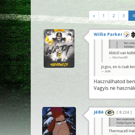
«
1
2
3
4
Willie Parker
Van vala
hálóban.
Lecsapni
Abból van külté
Matthew
Matthew99
Thermacell Hal
JéBé
Jogos, en is csak k
JéBé
Használhatod benn
Vagyis ne használd
JéBé
8 224
Van valakinek
Hiába fújom b
mert ugrálnak.
Thermacell Halo
Matthew99