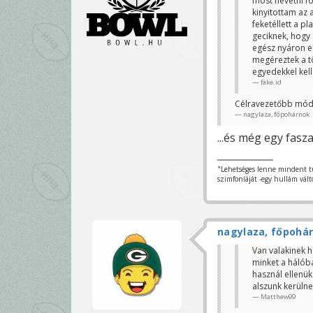
most nevetni fo
kinyitottam az 
feketéllett a p
geciknek, hogy 
egész nyáron e
megéreztek a t
egyedekkel kel
fake.id
Célravezetőbb módsz
nagylaza, főpohárnok
...és még egy fasza
"Lehetséges lenne mindent t
szimfoníáját -egy hullám vál
nagylaza, főpohá
Van valakinek h
minket a hálób
használ ellenük
alszunk kerülne
Matthew99