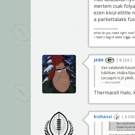
mertem csak folya
ezen kívül előtte 
a parkettalakk füs
what do you need right now?
i need a bag of weed nigga, w
JéBé
8 224
Van valakinek haszn
hálóban. Hiába fúj
Lecsapni is jó játék
Matthew99
Thermacell Halo, k
kishaszi
6 20
Van valakinek
Hiába fújom b
mert ugrálnak.
Matthew99