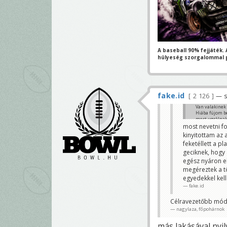
A baseball 90% fejjáték. A
hülyeség szorgalommal 
fake.id
2 126
— s
Van valakinek
Hiába fújom b
mert ugrálnak.
most nevetni fo
Matthew99
kinyitottam az 
feketéllett a p
geciknek, hogy 
egész nyáron e
megéreztek a t
egyedekkel kel
fake.id
Célravezetőbb módsz
nagylaza, főpohárnok
más lakásával nyi