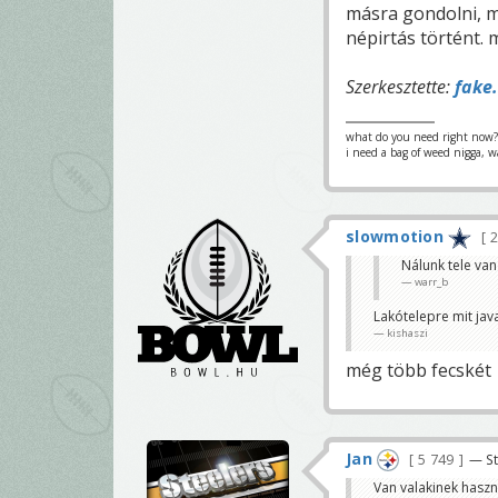
másra gondolni, 
népirtás történt.
Szerkesztette:
fake.
what do you need right now?
i need a bag of weed nigga, w
slowmotion
2
Nálunk tele van
warr_b
Lakótelepre mit jav
kishaszi
még több fecskét
Jan
5 749
— St
Van valakinek haszn