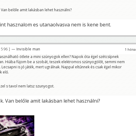
. Van belőle amit lakásban lehet használni?
 kint hasznalom es utanaolvasva nem is kene bent.
 596
— Invisible man
1 hóna
asználható ötlete a mini szúnyogok ellen? Napok óta éjjel szétcsípnek
an. Hiába fújom be a szobát, teszek elektromos szúnyogölőt, semmi nem
. Lecsapni is jó játék, mert ugrálnak. Nappal eltűnnek és csak éjjel mikor
k elő.
zel s tavol nem latsz szunyogot.
k. Van belőle amit lakásban lehet használni?