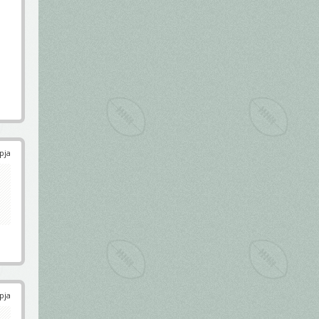
pja
pja