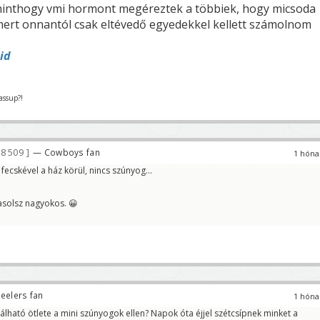
minthogy vmi hormont megéreztek a többiek, hogy micsoda
 mert onnantól csak eltévedő egyedekkel kellett számolnom
id
assup?!
8 509
— Cowboys fan
1 hóna
 fecskével a ház körül, nincs szúnyog...
asolsz nagyokos. 😀
eelers fan
1 hóna
álható ötlete a mini szúnyogok ellen? Napok óta éjjel szétcsípnek minket a