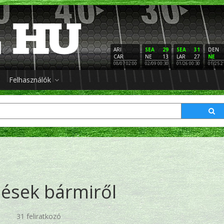
ARI
SEA
29
SEA
31
DEN
CAR
NE
13
LAR
27
NE
08/07 02:00
02/09 00:30
01/26 00:30
01/25 2
Felhasználók
ések bármiről
31 feliratkozó