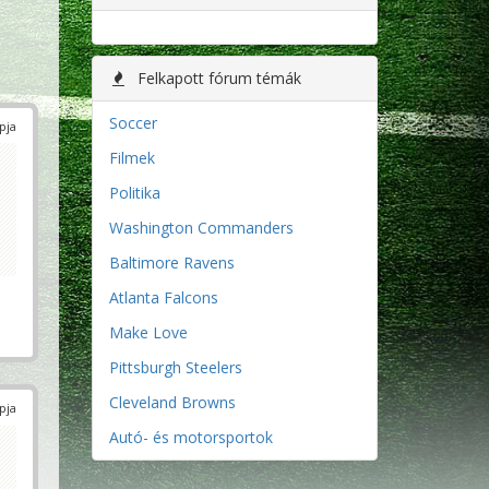
Felkapott fórum témák
Soccer
pja
Filmek
Politika
Washington Commanders
Baltimore Ravens
Atlanta Falcons
Make Love
Pittsburgh Steelers
Cleveland Browns
pja
Autó- és motorsportok