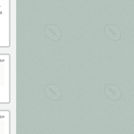

m
pja
pja