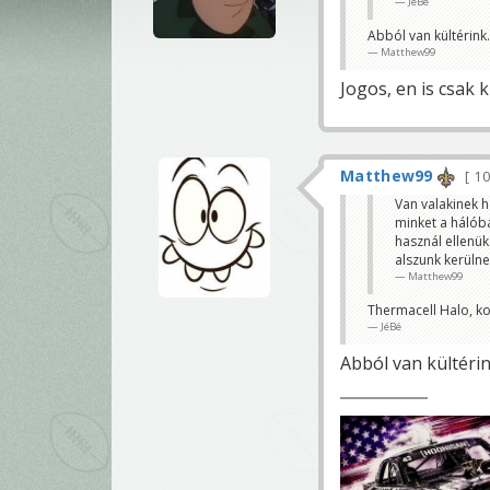
JéBé
Abból van kültérink
Matthew99
Jogos, en is csak
Matthew99
10
Van valakinek h
minket a hálób
használ ellenük
alszunk kerülne
Matthew99
Thermacell Halo, ko
JéBé
Abból van kültérin