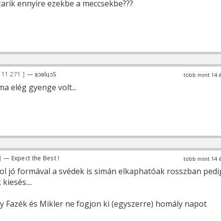
zarik ennyire ezekbe a meccsekbe???
11 271
— ʞɔǝlɥɔS
több mint 14 
a elég gyenge volt...
— Expect the Best !
több mint 14 
hol jó formával a svédek is simán elkaphatóak rosszban pedi
kiesés....
gy Fazék és Mikler ne fogjon ki (egyszerre) homály napot