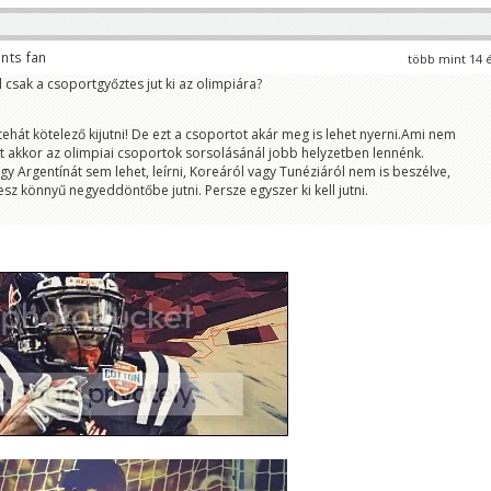
nts fan
több mint 14 
csak a csoportgyőztes jut ki az olimpiára?
tehát kötelező kijutni! De ezt a csoportot akár meg is lehet nyerni.Ami nem
 akkor az olimpiai csoportok sorsolásánál jobb helyzetben lennénk.
 Argentínát sem lehet, leírni, Koreáról vagy Tunéziáról nem is beszélve,
sz könnyű negyeddöntőbe jutni. Persze egyszer ki kell jutni.