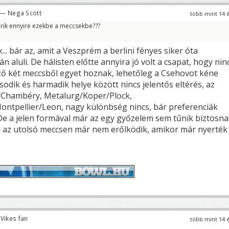
— Nega Scott
több mint 14 
arik ennyire ezekbe a meccsekbe???
... bár az, amit a Veszprém a berlini fényes siker óta
án aluli. De hálisten előtte annyira jó volt a csapat, hogy nin
ző két meccsből egyet hoznak, lehetőleg a Csehovot kéne
sodik és harmadik helye között nincs jelentős eltérés, az
a/Chambéry, Metalurg/Koper/Plock,
ntpellier/Leon, nagy különbség nincs, bár preferenciák
 De a jelen formával már az egy győzelem sem tűnik biztosna
d az utolsó meccsen már nem erőlködik, amikor már nyerték
Vikes fan
több mint 14 