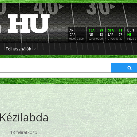
ARI
SEA
29
SEA
31
DEN
CAR
NE
13
LAR
27
NE
08/07 02:00
02/09 00:30
01/26 00:30
01/25 2
Felhasználók
Kézilabda
18 feliratkozó