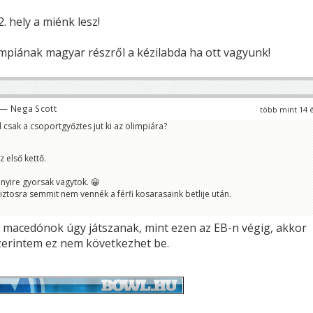
. hely a miénk lesz!
impiának magyar részről a kézilabda ha ott vagyunk!
— Nega Scott
több mint 14 
csak a csoportgyőztes jut ki az olimpiára?
 első kettő.
nyire gyorsak vagytok. 😀
ztosra semmit nem vennék a férfi kosarasaink betlije után.
 a macedónok úgy játszanak, mint ezen az EB-n végig, akkor
szerintem ez nem következhet be.