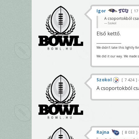
Igor
17
A csoportokból csak
Szokol
Első kettő.
We didn't take this lightly fo
We did it our way. We made su
Szokol
7 424
A csoportokból csa
Rajna
8 033