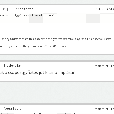
 031
— Dr Kongó fan
több mint 14 
 a csoportgyőztes jut ki az olimpiára?
r Johnny Unitas to share this plaza with the greatest defensive player of all time. (Steve Biscotti)
re they started putting in rules for offense! (Ray Lewis)
— Steelers fan
több mint 14 
k a csoportgyőztes jut ki az olimpiára?
— Nega Scott
több mint 14 