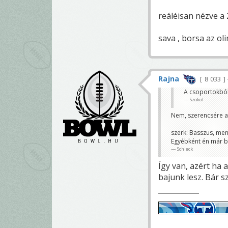
reáléisan nézve a 2
sava , borsa az ol
Rajna
8 033
A csoportokból 
Szokol
Nem, szerencsére az
szerk: Basszus, men
Egyébként én már bi
Schleck
Így van, azért ha
bajunk lesz. Bár 