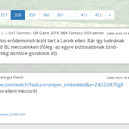
357
358
359
360
361
...
411
412
»
4
— GoT Survivor, GM Game 2018, NBA Fantasy 2020 winner
több mint 14 
kis erődemonstrációt tart a Larvik ellen. Bár így tudnának
évő BL meccseinken (főleg -az egyre biztosabbnak tűnő-
tleg döntőre gondolok itt).
eorgia Peach
több mint 14 
be.com/watch?feature=player_embedded&v=Z4UZiX870g8
ov elleni meccsről
nesick.tumblr.com/