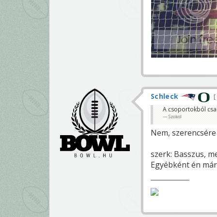
Schleck
A csoportokból csak
Szokol
Nem, szerencsére 
szerk: Basszus, m
Egyébként én már 