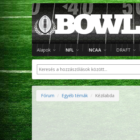
Alapok
NFL
NCAA
DRAFT
Fórum
Egyéb témák
Kézilabda