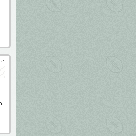
éve
n.