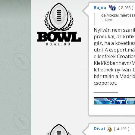
Rajna
8 033
de Mocsai miért sz
Divat
Nyilván nem szarik
produkál, az kritik
gáz, ha a követke
ütni. A csoport má
ellenfelek Croati
Kiel/Köbenhavn/Mo
lehetnek nyilván.
bár talán a Madri
csoportot.
Divat
4 193
— 