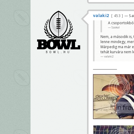
valaki2
453
— Sai
A csoportokból 
Szokol
Nem, a második is, 
lenne mindegy, mert
Márpedig ma már egy
tehát kurvára nem le
valaki2