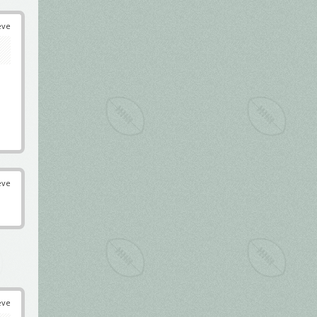
éve
éve
éve