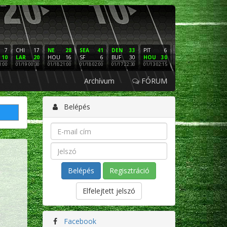
7
CHI
17
NE
28
SEA
41
DEN
33
PIT
6
NE
16
PHI
10
LAR
20
HOU
16
SF
6
BUF
30
HOU
30
LAC
3
SF
1:00
01/19 00:30
01/18 21:00
01/18 02:00
01/17 22:30
01/13 02:15
01/12 02:00
01/11 22:
Archívum
FÓRUM
Belépés
Regisztráció
Elfelejtett jelszó
Facebook