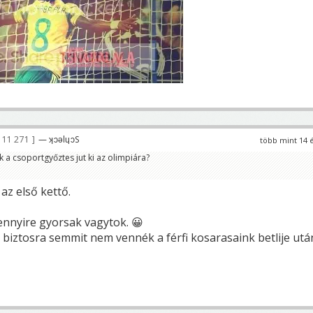
11 271
— ʞɔǝlɥɔS
több mint 14 
 a csoportgyőztes jut ki az olimpiára?
az első kettő.
ennyire gyorsak vagytok. 😀
biztosra semmit nem vennék a férfi kosarasaink betlije utá