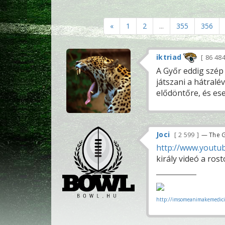
«
1
2
...
355
356
iktriad
86 48
A Győr eddig szép 
játszani a hátral
elődöntőre, és ese
Joci
2 599
— The G
http://www.youtu
király videó a rost
http://imsomeanimakemedici