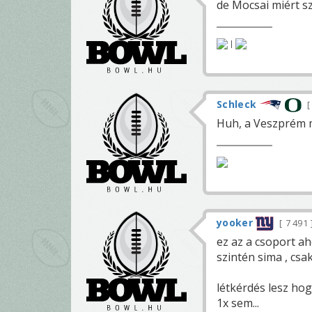
de Mocsai miért s
|
Schleck
Huh, a Veszprém m
yooker
7 491
ez az a csoport a
szintén sima , csak 
létkérdés lesz ho
1x sem...