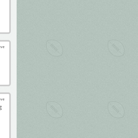
éve
éve
g