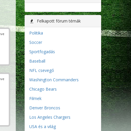
Felkapott fórum témák
Politika
éve
Soccer
Sportfogadás
Baseball
NFL csevegő
éve
Washington Commanders
Chicago Bears
Filmek
Denver Broncos
Los Angeles Chargers
USA és a világ