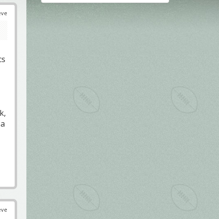
éve
cs
k,
 a
éve