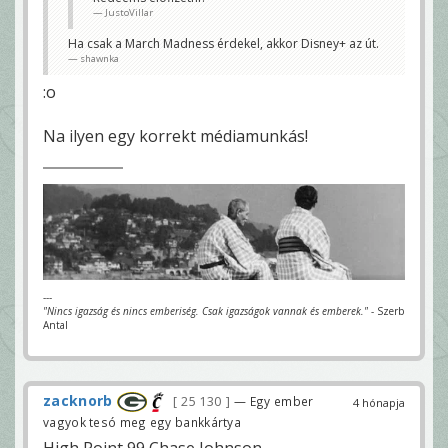
JustoVillar
Ha csak a March Madness érdekel, akkor Disney+ az út.
shawnka
:o
Na ilyen egy korrekt médiamunkás!
---
"Nincs igazság és nincs emberiség. Csak igazságok vannak és emberek."
- Szerb
Antal
zacknorb
25 130
— Egy ember
4 hónapja
vagyok tesó meg egy bankkártya
High Point 99 Chase Johnson