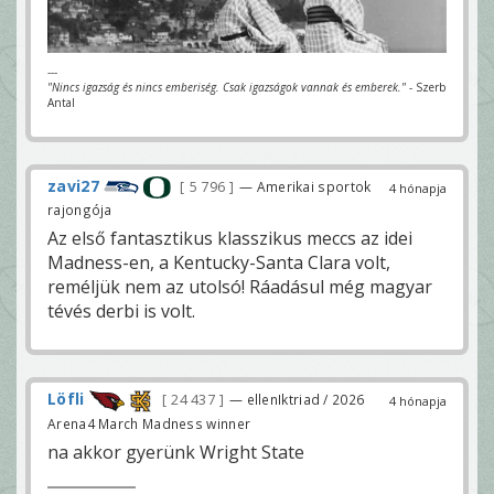
---
"Nincs igazság és nincs emberiség. Csak igazságok vannak és emberek."
- Szerb
Antal
zavi27
5 796
— Amerikai sportok
4 hónapja
rajongója
Az első fantasztikus klasszikus meccs az idei
Madness-en, a Kentucky-Santa Clara volt,
reméljük nem az utolsó! Ráadásul még magyar
tévés derbi is volt.
Löfli
24 437
— ellenIktriad / 2026
4 hónapja
Arena4 March Madness winner
na akkor gyerünk Wright State