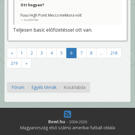
Ott hogyan?
Fuuu High Point Meccs mekkora volt
JustoVillar
Teljesen basic előfizetéssel ott van.
«
1
2
3
4
5
6
7
8
...
218
219
»
Fórum
Egyéb témák
Kosárlabda
Bowl.hu
-
2004-2026
Magyarország első számú amerikai futball oldala