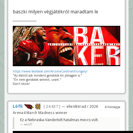
baszki milyen végjátékról maradtam le
https://www.facebook.com/ArizonaCardinalsHungary/
"Az életről sok mindent gondolok én jómagam is."
"Én nem gondolok semmit, uram."
Don't blink!
Löfli
24 437
— ellenIktriad / 2026
4 hónapja
Arena4 March Madness winner
Ez a Nebraska-Vanderbilt hatalmas meccs volt.
zavi27