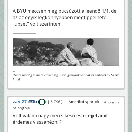
A BYU meccsen meg búcsúzott a leendő 1/1, de
az az egyik legkönnyebben megtippelhető
"upset" volt szerintem
---
"Nincs igazság és nincs emberiség. Csak igazságok vannak és emberek."
- Szerb
Antal
zavi27
5 796
— Amerikai sportok
4 hónapja
rajongója
Volt valami nagy meccs késő este, éjjel amit
érdemes visszanéznii?