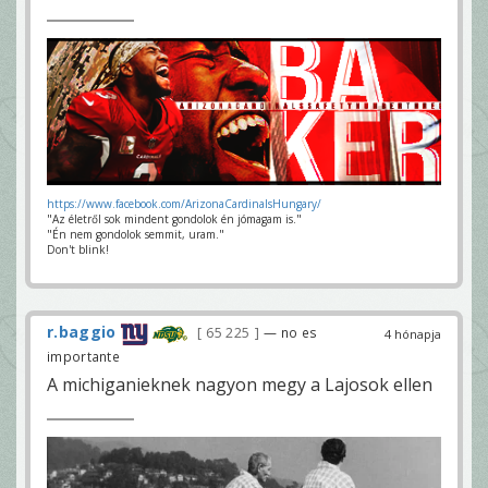
https://www.facebook.com/ArizonaCardinalsHungary/
"Az életről sok mindent gondolok én jómagam is."
"Én nem gondolok semmit, uram."
Don't blink!
r.baggio
65 225
— no es
4 hónapja
importante
A michiganieknek nagyon megy a Lajosok ellen