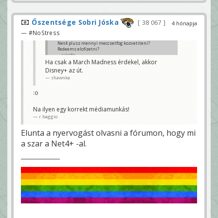
Őszentsége Sobri Jóska
38 067
4 hónapja
— #NoStress
Net4 plusz mennyi meccsetfog kozvetiteni?
Redeems elofizetni?
JustoVillar
Ha csak a March Madness érdekel, akkor
Disney+ az út.
shawnka
:o
Na ilyen egy korrekt médiamunkás!
r.baggio
Elunta a nyervogást olvasni a fórumon, hogy mi
a szar a Net4+ -al.