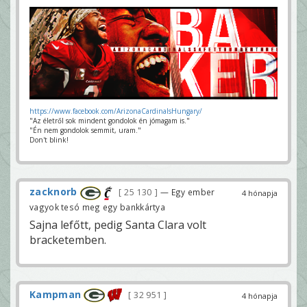
https://www.facebook.com/ArizonaCardinalsHungary/
"Az életről sok mindent gondolok én jómagam is."
"Én nem gondolok semmit, uram."
Don't blink!
zacknorb
25 130
— Egy ember
4 hónapja
vagyok tesó meg egy bankkártya
Sajna lefőtt, pedig Santa Clara volt
bracketemben.
Kampman
32 951
4 hónapja