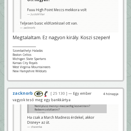
Ha csak a March Madness érdekel, akkor Disney+ az
út.
Fuuu High Point Meccs mekkora volt
shawnka
JustoVillar
Teljesen basic előfizetéssel ott van.
zacknorb
Megtalaltam. Ez nagyon király. Koszi szepen!
Szombathelyi Haladás
Boston Celtics
Michigan State Spartans
Kansas City Royals
West Virginia Mountaineers
New Hampshire Wildcats
zacknorb
25 130
— Egy ember
4 hónapja
vagyok tesó meg egy bankkártya
Net4 plusz mennyi meccsetfog kozvetiteni?
Redeems elofizetni?
JustoVillar
Ha csak a March Madness érdekel, akkor
Disney+ az út.
shawnka