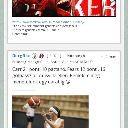
https://www.facebook.com/ArizonaCardinalsHungary/
"Az életről sok mindent gondolok én jómagam is."
"Én nem gondolok semmit, uram."
Don't blink!
Gergőke
3 021
— Pittsburgh
4 hónapja
Pirates,Chicago Bulls, Aston Villa és AC Milan fa
Carr 21 pont, 10 pattanó. Fears 12 pont , 16
gólpassz a Louisville ellen. Remélem még
menetelünk egy darabig.🙂