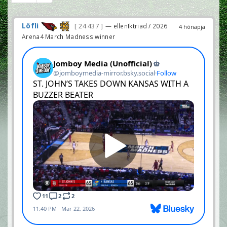
Löfli
24 437
— ellenIktriad / 2026
4 hónapja
Arena4 March Madness winner