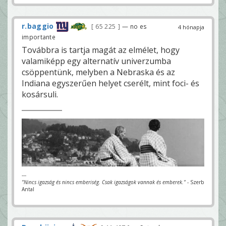
r.baggio
65 225
— no es
4 hónapja
importante
Továbbra is tartja magát az elmélet, hogy
valamiképp egy alternatív univerzumba
csöppentünk, melyben a Nebraska és az
Indiana egyszerűen helyet cserélt, mint foci- és
kosársuli.
---
"Nincs igazság és nincs emberiség. Csak igazságok vannak és emberek."
- Szerb
Antal