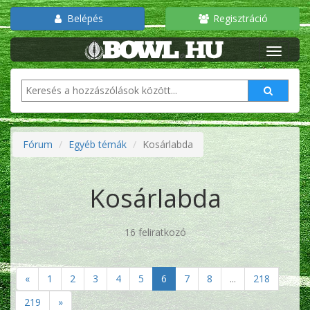
Belépés
Regisztráció
Fórum
Egyéb témák
Kosárlabda
Kosárlabda
16 feliratkozó
«
1
2
3
4
5
6
7
8
...
218
219
»