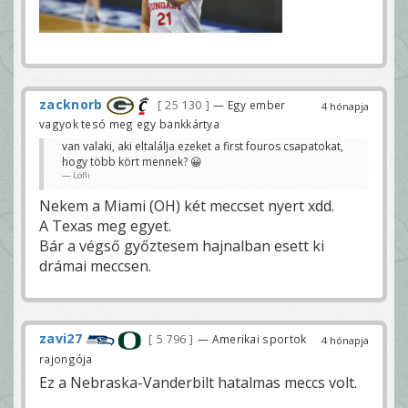
zacknorb
25 130
— Egy ember
4 hónapja
vagyok tesó meg egy bankkártya
van valaki, aki eltalálja ezeket a first fouros csapatokat,
hogy több kört mennek? 😀
Löfli
Nekem a Miami (OH) két meccset nyert xdd.
A Texas meg egyet.
Bár a végső győztesem hajnalban esett ki
drámai meccsen.
zavi27
5 796
— Amerikai sportok
4 hónapja
rajongója
Ez a Nebraska-Vanderbilt hatalmas meccs volt.