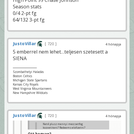
Season stats
0/4 2-pt fg
64/132 3-pt fg
JustoVillar
720
4 hónapja
5 emberrel nem lehet…teljesen szetesett a
SIENA
Szombathelyi Haladás
Boston Celtics
Michigan State Spartans
Kansas City Royals
West Virginia Mountaineers
New Hampshire Wildcats
JustoVillar
720
4 hónapja
Net4 plusz mennyi meccsetfog
kozvetiteni? Redeems elofizetni?
JustoVillar
Ott hogyan?