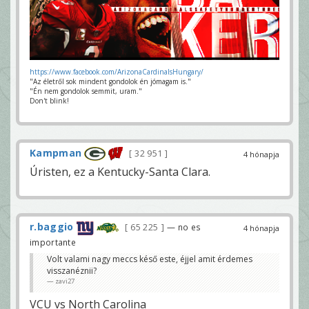
https://www.facebook.com/ArizonaCardinalsHungary/
"Az életről sok mindent gondolok én jómagam is."
"Én nem gondolok semmit, uram."
Don't blink!
Kampman
32 951
4 hónapja
Úristen, ez a Kentucky-Santa Clara.
r.baggio
65 225
— no es
4 hónapja
importante
Volt valami nagy meccs késő este, éjjel amit érdemes
visszanéznii?
zavi27
VCU vs North Carolina