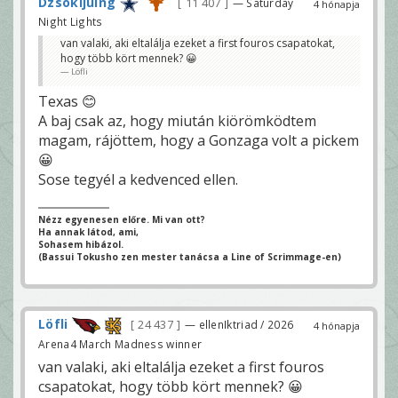
Dzsokijuing
11 407
— Saturday
4 hónapja
Night Lights
van valaki, aki eltalálja ezeket a first fouros csapatokat,
hogy több kört mennek? 😀
Löfli
Texas 😊
A baj csak az, hogy miután kiörömködtem
magam, rájöttem, hogy a Gonzaga volt a pickem
😀
Sose tegyél a kedvenced ellen.
Nézz egyenesen előre. Mi van ott?
Ha annak látod, ami,
Sohasem hibázol.
(Bassui Tokusho zen mester tanácsa a Line of Scrimmage-en)
Löfli
24 437
— ellenIktriad / 2026
4 hónapja
Arena4 March Madness winner
van valaki, aki eltalálja ezeket a first fouros
csapatokat, hogy több kört mennek? 😀