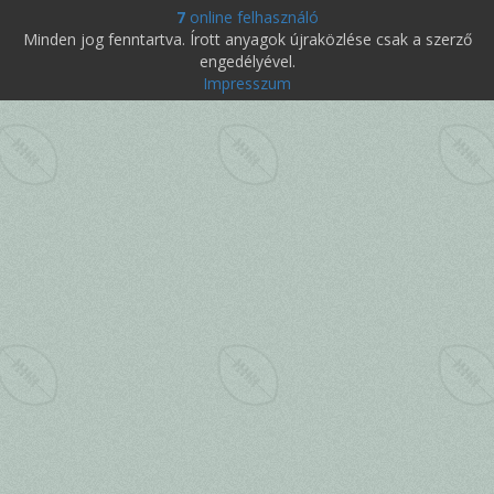
7
online felhasználó
Minden jog fenntartva. Írott anyagok újraközlése csak a szerző
engedélyével.
Impresszum