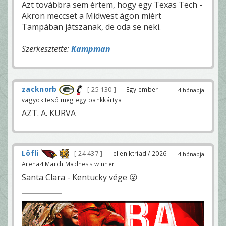
Azt továbbra sem értem, hogy egy Texas Tech -
Akron meccset a Midwest ágon miért
Tampában játszanak, de oda se neki.
Szerkesztette:
Kampman
zacknorb
25 130
— Egy ember
4 hónapja
vagyok tesó meg egy bankkártya
AZT. A. KURVA
Löfli
24 437
— ellenIktriad / 2026
4 hónapja
Arena4 March Madness winner
Santa Clara - Kentucky vége 😮