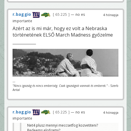
r.baggio
65 225
— no es
4 hónapja
importante
Azért az is mi már, hogy ez volt a Nebraska
történetének ELSŐ March Madness győzelme
---
"Nincs igazság és nincs emberiség. Csak igazságok vannak és emberek."
- Szerb
Antal
r.baggio
65 225
— no es
4 hónapja
importante
Net4 plusz mennyi meccsetfog kozvetiteni?
Redeems elofizetni?