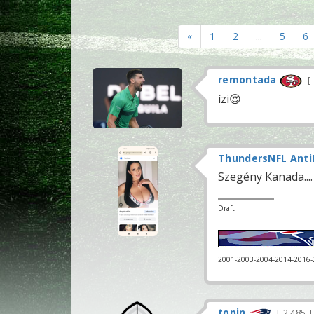
«
1
2
...
5
6
remontada
ízi😍
ThundersNFL Anti
Szegény Kanada....
Draft
2001-2003-2004-2014-2016
topin
2 485