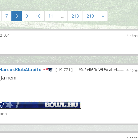
7
8
9
10
11
...
218
219
»
2 051
4 hóna
HarcosKlubAlapító
19 771
— !SuPeR6BoWL!Vrabel.......
4 hóna
 Ja nem
-2018
4 hóna