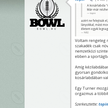
A kosárlabda "
Már-már nézhet
topin
azért ne felejtsük 
lányokkal, mást mo
életem egyik legna
NB2
Voltam rengeteg m
szakadék csak növ
nemzetközi szinte
ebben a sportágba
Amíg kézilabdában
gyorsan gondolkoz
kosárlabdában val
Egy Turner mozgá
orgazmus a többihe
Szerkesztette:
topi