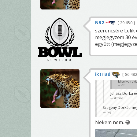
NB2
29 650
szerencsére Lelik 
megjegyzem 30 éve 
együtt (megjegyze
iktriad
86 48
Mivel van elő
NB2
Juhász Dorka ed
iktriad
Szegény Dorkát megl
nagir
Nekem nem. 😀