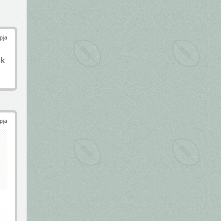
pja
ak
pja