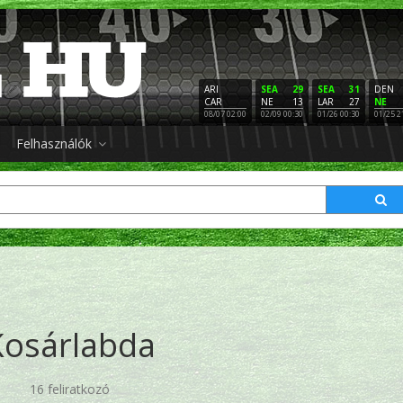
ARI
SEA
29
SEA
31
DEN
CAR
NE
13
LAR
27
NE
08/07 02:00
02/09 00:30
01/26 00:30
01/25 2
Felhasználók
Kosárlabda
16 feliratkozó