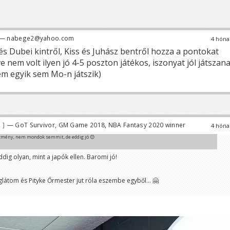
— nabege2@yahoo.com
4 hóna
és Dubei kintről, Kiss és Juhász bentről hozza a pontokat
nem volt ilyen jó 4-5 poszton játékos, iszonyat jól játszan
m egyik sem Mo-n játszik)
2
— GoT Survivor, GM Game 2018, NBA Fantasy 2020 winner
4 hóna
zmény, nem mondok semmit, de eddig jó 😊
dig olyan, mint a japók ellen. Baromi jó!
átom és Pityke Őrmester jut róla eszembe egyből... 🤗