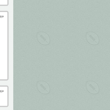
pja
pja