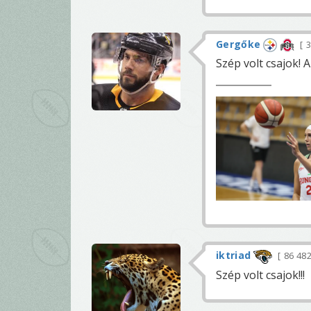
Gergőke
3
Szép volt csajok! 
iktriad
86 48
Szép volt csajok!!!