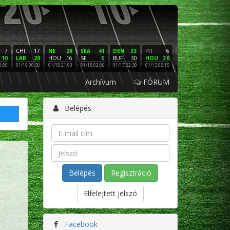
7
CHI
17
NE
28
SEA
41
DEN
33
PIT
6
NE
16
PHI
10
LAR
20
HOU
16
SF
6
BUF
30
HOU
30
LAC
3
SF
1:00
01/19 00:30
01/18 21:00
01/18 02:00
01/17 22:30
01/13 02:15
01/12 02:00
01/11 22:
Archívum
FÓRUM
Belépés
Regisztráció
Elfelejtett jelszó
Facebook