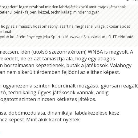
öregedett" legrosszabbul minden labdajáték közül amit csajok játszanak.
etlenül bénák fejben, kézzel, technikailag, mindenhogyan.
el, hogy ez a masszív középmezőny, azért ha megnéznél világelit kosárlabdát
ndanál
gyobb kosárélménye egy Jeka-Spartak Moszkva női kosárlabda EL FF elődöntő
eccsen, idén (utolsó szezonra.értem) WNBA is megvolt. A
ekedett, de ez azt támasztja alá, hogy egy átlagos
n borzalmasan képzetlenek, buták a játékosok. Valahogy
n nem sikerült érdemben fejlödni az elithez képest.
 ugyanezen a szinten koordinált mozgású, gyorsan reagáló
ó, technikailag ügyes játékosok vannak, addig
ogatott szinten nincsen kétkezes játékos.
sa, dobómozdulata, dinamikája, labdakezelése kész
z képest. Mint akik karót nyeltek..
n