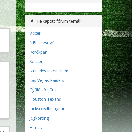
Felkapott fórum témák
Viccek
pja
NFL csevegő
Kerékpár
Soccer
pja
NFL előszezon 2026
Las Vegas Raiders
Gyűlölködjünk
Houston Texans
Jacksonville Jaguars
Jégkorong
Filmek
pja