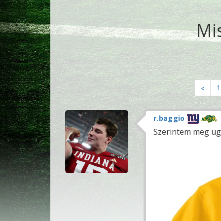
Mi
«
1
r.baggio
Szerintem meg ug