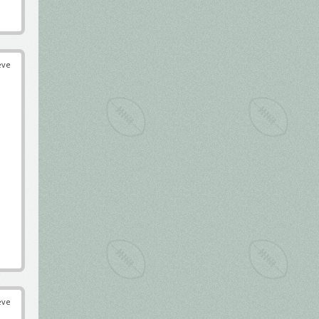
éve
éve