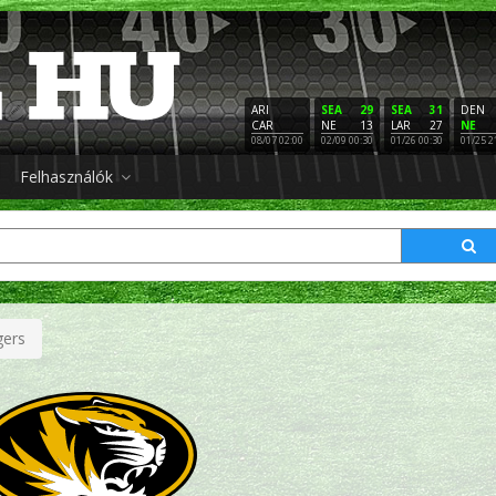
ARI
SEA
29
SEA
31
DEN
CAR
NE
13
LAR
27
NE
08/07 02:00
02/09 00:30
01/26 00:30
01/25 2
Felhasználók
gers