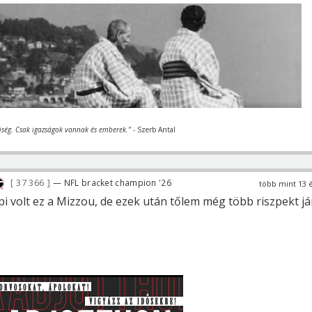
iség. Csak igazságok vannak és emberek."
- Szerb Antal
37 366
— NFL bracket champion '26
több mint 13 
i volt ez a Mizzou, de ezek után tőlem még több riszpekt já