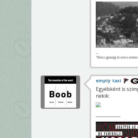
---
"Nincs igazság és nincs ember
empty taxi
Egyébként is szimp
nekik: