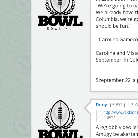
“We’re going to h
We already have th
Columbia, we’re go
should be fun.”
- Carolina Gamecoc
Carolina and Missou
September. In Colu
Szeptember 22. a
Deny
5 832
— Z-O-
http://www.rockmna
jjncaa
A legjobb videó le
Amúgy be akartam 