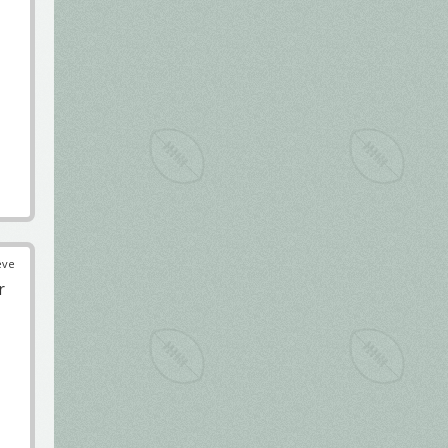
éve
r