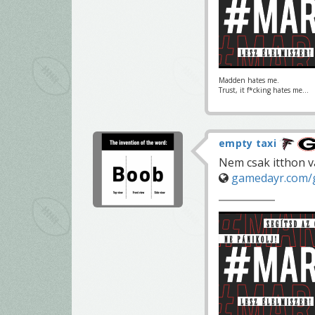
Madden hates me.
Trust, it f*cking hates me...
empty taxi
Nem csak itthon 
gamedayr.com/g