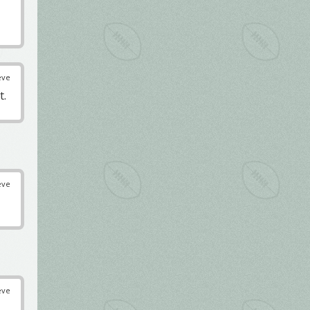
éve
t.
éve
éve