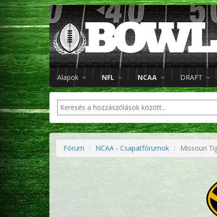
Alapok
NFL
NCAA
DRAFT
Fórum
NCAA - Csapatfórumok
Missouri Ti