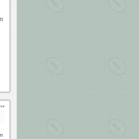
It
éve
em