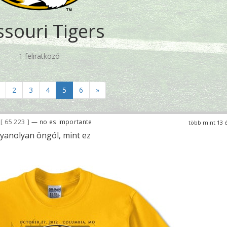
ssouri Tigers
1 feliratkozó
2
3
4
5
6
»
65 223
— no es importante
több mint 13 
yanolyan öngól, mint ez