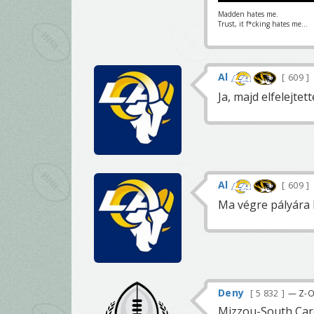
Madden hates me.
Trust, it f*cking hates me...
Al
609
Ja, majd elfelejte
Al
609
Ma végre pályára 
Deny
5 832
— Z-O-
Mizzou-South Car