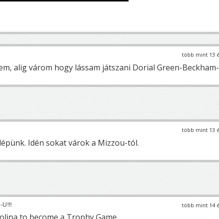
több mint 13 
ttem, alig várom hogy lássam játszani Dorial Green-Beckham-
több mint 13 
lépünk. Idén sokat várok a Mizzou-tól.
U!!!
több mint 14 
olina to become a Trophy Game