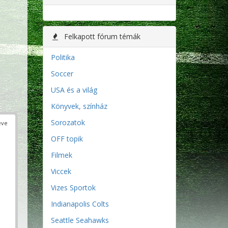
Felkapott fórum témák
Politika
Soccer
USA és a világ
Könyvek, színház
Sorozatok
éve
OFF topik
Filmek
Viccek
Vizes Sportok
Indianapolis Colts
Seattle Seahawks