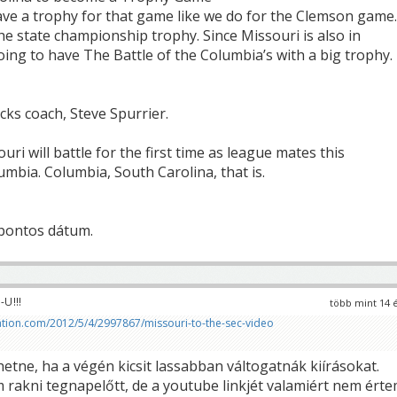
ave a trophy for that game like we do for the Clemson game.
e state championship trophy. Since Missouri is also in
ing to have The Battle of the Columbia’s with a big trophy. 
ks coach, Steve Spurrier.
ri will battle for the first time as league mates this
mbia. Columbia, South Carolina, that is.
 pontos dátum.
U!!!
több mint 14 
tion.com/2012/5/4/2997867/missouri-to-the-sec-video
hetne, ha a végén kicsit lassabban váltogatnák kiírásokat.
rakni tegnapelőtt, de a youtube linkjét valamiért nem ért