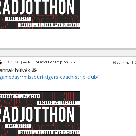
37 366
— NFL bracket champion '26
több mint 13 
vannak hülyék 😂
amedayr/missouri-tigers-coach-strip-club/