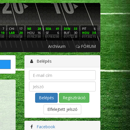
7
CHI
17
NE
28
SEA
41
DEN
33
PIT
6
NE
16
PHI
10
LAR
20
HOU
16
SF
6
BUF
30
HOU
30
LAC
3
SF
1:00
01/19 00:30
01/18 21:00
01/18 02:00
01/17 22:30
01/13 02:15
01/12 02:00
01/11 22:
Archívum
FÓRUM
Belépés
Regisztráció
Elfelejtett jelszó
Facebook