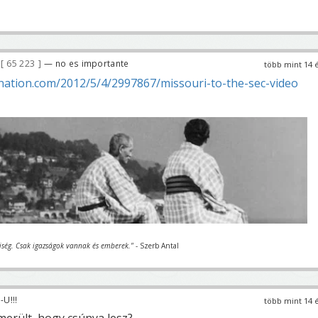
65 223
— no es importante
több mint 14 
nation.com/2012/5/4/2997867/missouri-to-the-sec-video
iség. Csak igazságok vannak és emberek."
- Szerb Antal
U!!!
több mint 14 
merült, hogy csúnya lesz?