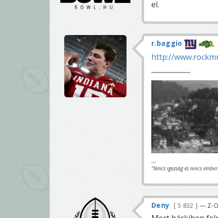
el.
r.baggio
http://www.rockm
---
"Nincs igazság és nincs ember
Deny
5 832
— Z-O-
Mert bárkiben fel