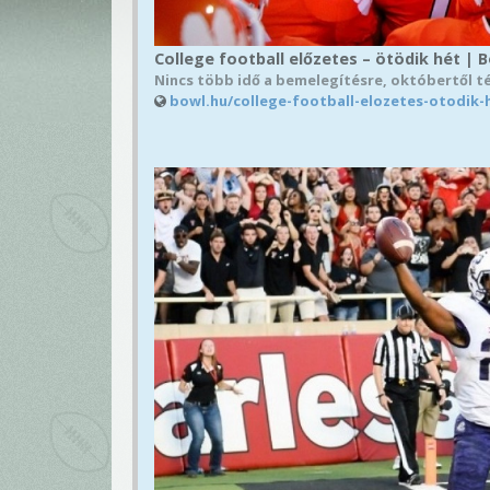
College football előzetes – ötödik hét | 
Nincs több idő a bemelegítésre, októbertől t
bowl.hu/college-football-elozetes-otodik-