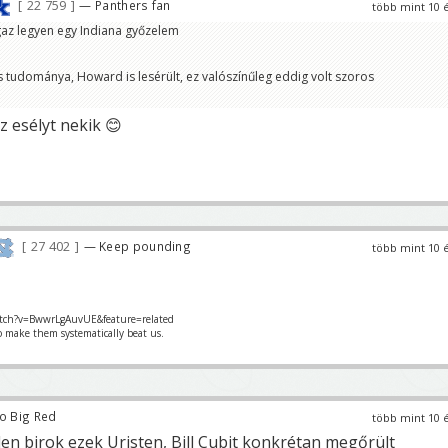
22 759
— Panthers fan
több mint 10 
gaz legyen egy Indiana győzelem
s tudománya, Howard is lesérült, ez valószínűleg eddig volt szoros
z esélyt nekik 😊
27 402
— Keep pounding
több mint 10 
tch?v=BwwrLgAuvUE&feature=related
o make them systematically beat us.
o Big Red
több mint 10 
en birok ezek Uristen, Bill Cubit konkrétan megőrült