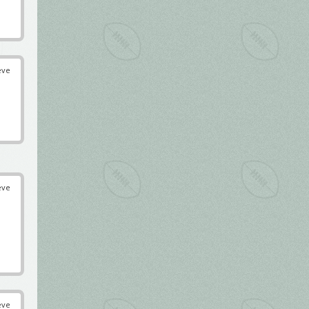
éve
éve
éve