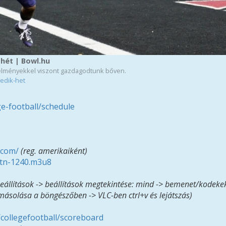
 hét | Bowl.hu
élményekkel viszont gazdagodtunk bőven.
yedik-het
e-football/schedule
.com/
(reg. amerikaiként)
-btn-1240.m3u8
 beállítások -> beállítások megtekintése: mind -> bemenet/kodekek
 másolása a böngészőben -> VLC-ben ctrl+v és lejátszás)
collegefootball/scoreboard