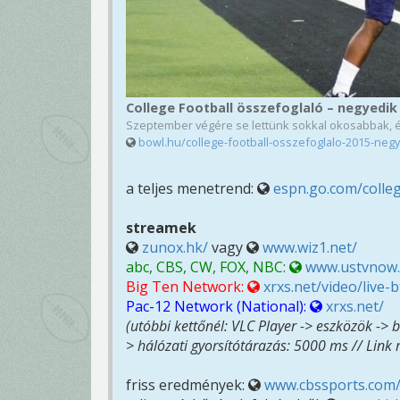
College Football összefoglaló – negyedik
Szeptember végére se lettünk sokkal okosabbak, 
bowl.hu/college-football-osszefoglalo-2015-neg
a teljes menetrend:
espn.go.com/colleg
streamek
zunox.hk/
vagy
www.wiz1.net/
abc, CBS, CW, FOX, NBC:
www.ustvnow
Big Ten Network:
xrxs.net/video/live
Pac-12 Network (National):
xrxs.net/
(utóbbi kettőnél: VLC Player -> eszközök ->
> hálózati gyorsítótárazás: 5000 ms // Link
friss eredmények:
www.cbssports.com/