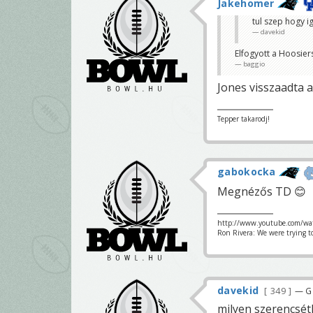
Jakehomer
tul szep hogy i
davekid
Elfogyott a Hoosier
baggio
Jones visszaadta a
Tepper takarodj!
gabokocka
Megnézős TD 😊
http://www.youtube.com/wa
Ron Rivera: We were trying t
davekid
349
— G
milyen szerencsétl