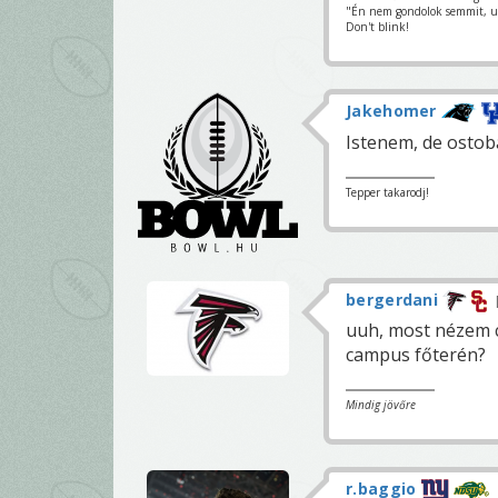
"Én nem gondolok semmit, u
Don't blink!
Jakehomer
Istenem, de ostoba
Tepper takarodj!
bergerdani
uuh, most nézem c
campus főterén?
Mindig jövőre
r.baggio