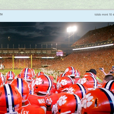
te
több mint 10 