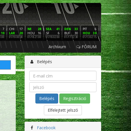
7
CHI
17
NE
28
SEA
41
DEN
33
PIT
6
NE
16
PHI
10
LAR
20
HOU
16
SF
6
BUF
30
HOU
30
LAC
3
SF
1:00
01/19 00:30
01/18 21:00
01/18 02:00
01/17 22:30
01/13 02:15
01/12 02:00
01/11 22:
Archívum
FÓRUM
Belépés
Regisztráció
Elfelejtett jelszó
Facebook