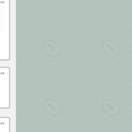
éve
éve
éve