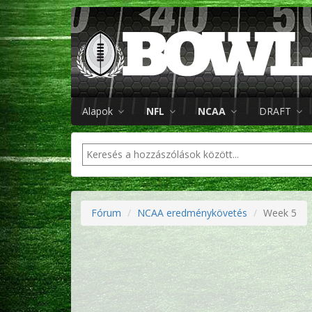
Alapok
NFL
NCAA
DRAFT
Fórum
NCAA eredménykövetés
Week 5