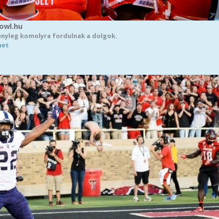
Bowl.hu
ényleg komolyra fordulnak a dolgok.
het