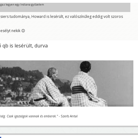
 igaz legyen egy Indiana győzelem
siers tudománya, Howard is lesérült, ez valószínűleg eddig volt szoros
esélyt nekik 😊
qb is lesérült, durva
iség. Csak igazságok vannak és emberek."
- Szerb Antal