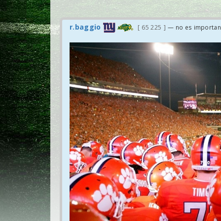
r.baggio
65 225
— no es importan