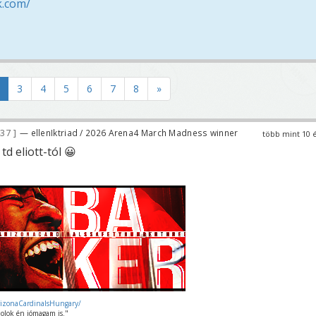
k.com/
3
4
5
6
7
8
»
437
— ellenIktriad / 2026 Arena4 March Madness winner
több mint 10 
td eliott-tól 😀
rizonaCardinalsHungary/
olok én jómagam is."