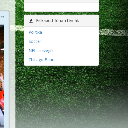
éve
Felkapott fórum témák
Politika
Soccer
NFL csevegő
Chicago Bears