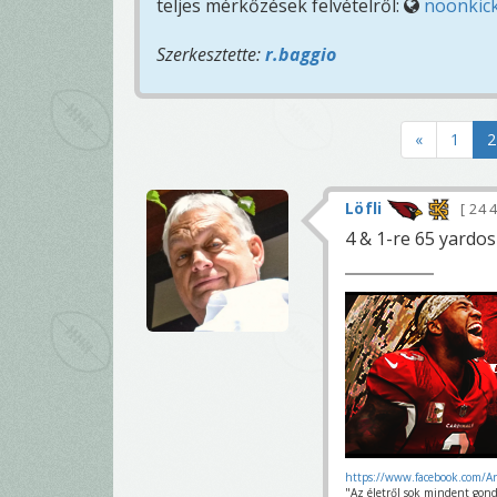
teljes mérkőzések felvételről:
noonkic
Szerkesztette:
r.baggio
«
1
2
Löfli
24 
4 & 1-re 65 yardos 
https://www.facebook.com/A
"Az életről sok mindent gond