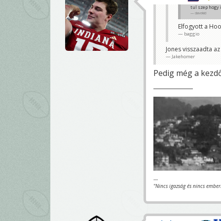
tul szep hogy
davekid
Elfogyott a Hoo
baggio
Jones visszaadta az 
Jakehomer
Pedig még a kezdő 
---
"Nincs igazság és nincs ember