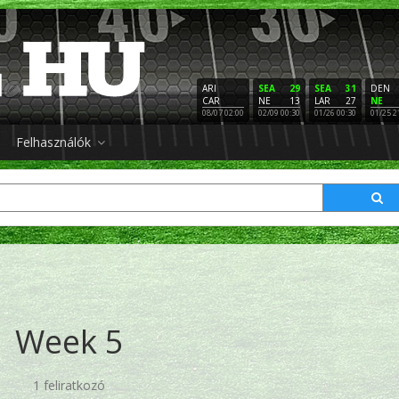
ARI
SEA
29
SEA
31
DEN
CAR
NE
13
LAR
27
NE
08/07 02:00
02/09 00:30
01/26 00:30
01/25 2
Felhasználók
Week 5
1 feliratkozó