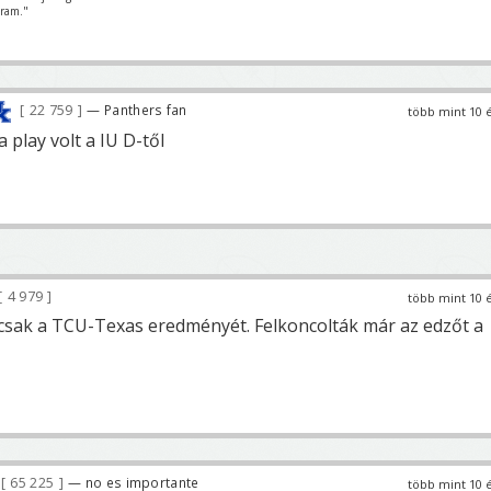
ram."
22 759
— Panthers fan
több mint 10 
 play volt a IU D-től
4 979
több mint 10 
sak a TCU-Texas eredményét. Felkoncolták már az edzőt a
65 225
— no es importante
több mint 10 