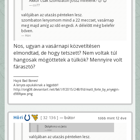
Akkor csak szombaton jössz mifelénk? 😕 😊
csi77
valójában az utazás pénteken lesz.
szombaton lenyomom mind a 22 meccset, vasárnap
meg majd amíg az idő engedi. A délelőtt még belefér
bőven.
Höri
Nos, ugyan a vasárnapi közvetítésen
elmondtad, de hogy tetszett? Nem voltak túl
hangosak mögöttetek a tülkök? Mennyire volt
fárasztó?
Hajrá Bad Bones!
A lányos apukáknak a legjobb!!
http://orig08.deviantart.net/fa61/f/2015/248/f/d/matt_forte_by_anyegin-
d98fqaw.png
Höri
32 136
— bútor
több mint 12 éve
Dolphins vs Jets
Höri
valójában az utazás pénteken lesz.
Akkor csak szombaton jössz mifelénk? 😕 😊