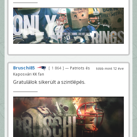
Bruschi85
1 864
— Patriots és
több mint 12 éve
Kaposvári KK fan
Gratulálok sikerült a szintlépés.