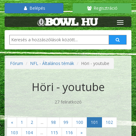
Belépés
Regisztráció
Fórum
NFL - Általános témák
Höri - youtube
Höri - youtube
27 feliratkozó
«
1
2
...
98
99
100
101
102
103
104
...
115
116
»