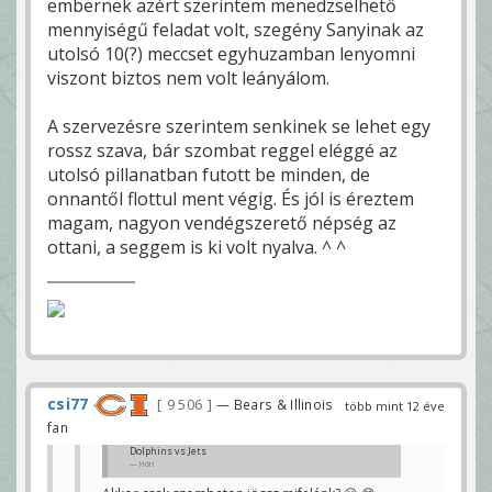
embernek azért szerintem menedzselhető
mennyiségű feladat volt, szegény Sanyinak az
utolsó 10(?) meccset egyhuzamban lenyomni
viszont biztos nem volt leányálom.
A szervezésre szerintem senkinek se lehet egy
rossz szava, bár szombat reggel eléggé az
utolsó pillanatban futott be minden, de
onnantől flottul ment végig. És jól is éreztem
magam, nagyon vendégszerető népség az
ottani, a seggem is ki volt nyalva. ^ ^
csi77
9 506
— Bears & Illinois
több mint 12 éve
fan
Dolphins vs Jets
Höri