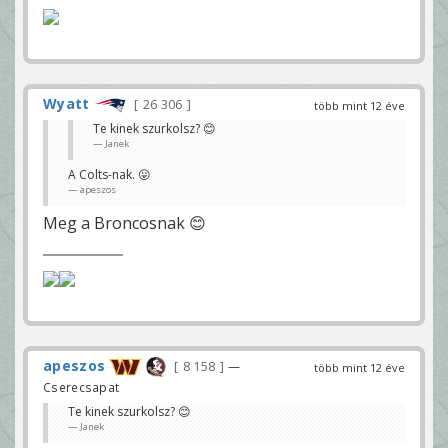
Wyatt
26 306
több mint 12 éve
Te kinek szurkolsz? 😊
Janek
A Colts-nak. 😛
apeszos
Meg a Broncosnak 😊
apeszos
8 158
—
több mint 12 éve
Cserecsapat
Te kinek szurkolsz? 😊
Janek