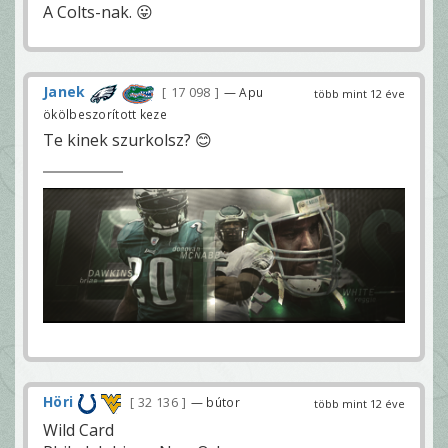
A Colts-nak. 😛
Janek
17 098
— Apu
több mint 12 éve
ökölbeszorított keze
Te kinek szurkolsz? 😊
Höri
32 136
— bútor
több mint 12 éve
Wild Card