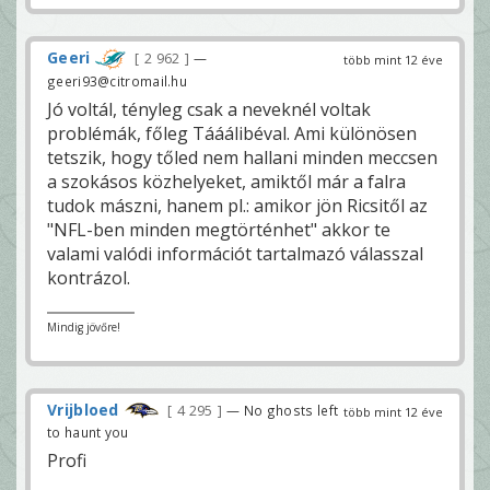
Geeri
2 962
—
több mint 12 éve
geeri93@citromail.hu
Jó voltál, tényleg csak a neveknél voltak
problémák, főleg Tááálibéval. Ami különösen
tetszik, hogy tőled nem hallani minden meccsen
a szokásos közhelyeket, amiktől már a falra
tudok mászni, hanem pl.: amikor jön Ricsitől az
"NFL-ben minden megtörténhet" akkor te
valami valódi információt tartalmazó válasszal
kontrázol.
Mindig jövőre!
Vrijbloed
4 295
— No ghosts left
több mint 12 éve
to haunt you
Profi