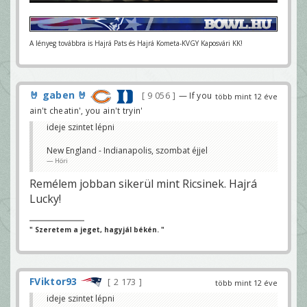
A lényeg továbbra is Hajrá Pats és Hajrá Kometa-KVGY Kaposvári KK!
🤘 gaben 🤘
9 056
— If you
több mint 12 éve
ain't cheatin', you ain't tryin'
ideje szintet lépni
New England - Indianapolis, szombat éjjel
Höri
Remélem jobban sikerül mint Ricsinek. Hajrá
Lucky!
" Szeretem a jeget, hagyjál békén. "
FViktor93
2 173
több mint 12 éve
ideje szintet lépni