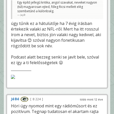
Egy építő jellegű kritika, angol szavakat, neveket nagyon
(túl) magyarosan ejted, főleg Ricsi mellett elég
szembetűnő a különbség.
JayB
úgy tűnik ez a hátulütője ha 7 évig írásban
értekezik valaki az NFL-ről. Mert ha itt rosszul
írom a nevet, biztos jön valaki nagy kedvvel, aki
kijavítsa 😊 szóval nagyon fonetikusan
rögződött be sok név.
Podcast alatt bezzeg senki se javít bele, szóval
ez így a ti felelősségetek 😛
JéBé
8 224
több mint 12 éve
Höri úgy nyomod mint egy rádióműsort és ez
pozitívum. Tegnap tudatosan el akartam rajta