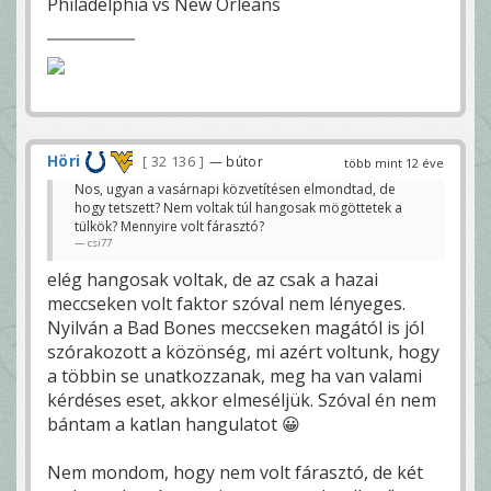
Philadelphia vs New Orleans
Höri
32 136
— bútor
több mint 12 éve
Nos, ugyan a vasárnapi közvetítésen elmondtad, de
hogy tetszett? Nem voltak túl hangosak mögöttetek a
tülkök? Mennyire volt fárasztó?
csi77
elég hangosak voltak, de az csak a hazai
meccseken volt faktor szóval nem lényeges.
Nyilván a Bad Bones meccseken magától is jól
szórakozott a közönség, mi azért voltunk, hogy
a többin se unatkozzanak, meg ha van valami
kérdéses eset, akkor elmeséljük. Szóval én nem
bántam a katlan hangulatot 😀
Nem mondom, hogy nem volt fárasztó, de két