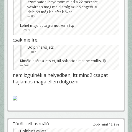
szombaton lenyomom mind a 22 meccset,
csi77
vasárnap meg majd amíg az idő engedi. A
délelőtt még belefér bőven.
Höri
Lehet majd autogramot kérni? :p
csi77
csak mellre.
Dolphins vs Jets
Höri
Kíméld azért a Jets-et, túl sok szidalmat ne említs. 😊
Beki
nem izgulnék a helyedben, itt mind2 csapat
hajlamos maga ellen dolgozni.
Törölt felhasználó
több mint 12 éve
Dolphins vs Jets