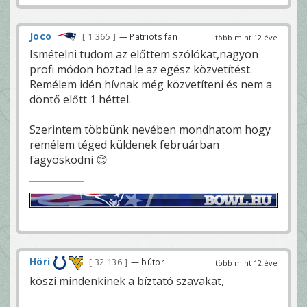
Joco
1 365
— Patriots fan
több mint 12 éve
Ismételni tudom az előttem szólókat,nagyon
profi módon hoztad le az egész közvetítést.
Remélem idén hívnak még közvetíteni és nem a
döntő előtt 1 héttel.
Szerintem többünk nevében mondhatom hogy
remélem téged küldenek februárban
fagyoskodni 😊
Höri
32 136
— bútor
több mint 12 éve
köszi mindenkinek a bíztató szavakat,