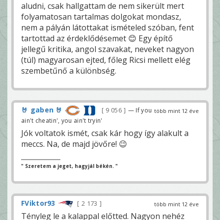
aludni, csak hallgattam de nem sikerült mert
folyamatosan tartalmas dolgokat mondasz,
nem a pályán látottakat ismételed szóban, fent
tartottad az érdeklődésemet 😊 Egy építő
jellegű kritika, angol szavakat, neveket nagyon
(túl) magyarosan ejted, főleg Ricsi mellett elég
szembetűnő a különbség.
🤘 gaben 🤘
9 056
— If you
több mint 12 éve
ain't cheatin', you ain't tryin'
Jók voltatok ismét, csak kár hogy így alakult a
meccs. Na, de majd jövőre! 😉
" Szeretem a jeget, hagyjál békén. "
FViktor93
2 173
több mint 12 éve
Tényleg le a kalappal előtted. Nagyon nehéz