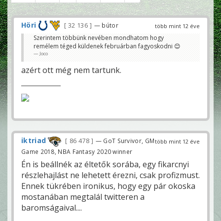
Höri
32 136
— bútor
több mint 12 éve
Szerintem többünk nevében mondhatom hogy
remélem téged küldenek februárban fagyoskodni 😊
Joco
azért ott még nem tartunk.
iktriad
86 478
— GoT Survivor, GM
több mint 12 éve
Game 2018, NBA Fantasy 2020 winner
Én is beállnék az éltetők sorába, egy fikarcnyi
részlehajlást ne lehetett érezni, csak profizmust.
Ennek tükrében ironikus, hogy egy pár okoska
mostanában megtalál twitteren a
baromságaival....