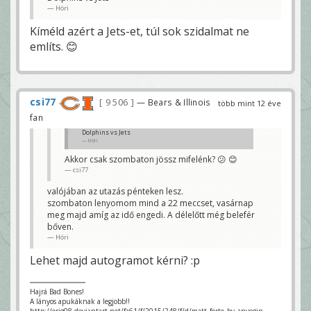
Höri
Kíméld azért a Jets-et, túl sok szidalmat ne
említs. 😊
csi77
9 506
— Bears & Illinois
több mint 12 éve
fan
Dolphins vs Jets
Höri
Akkor csak szombaton jössz mifelénk? 😕 😊
csi77
valójában az utazás pénteken lesz.
szombaton lenyomom mind a 22 meccset, vasárnap
meg majd amíg az idő engedi. A délelőtt még belefér
bőven.
Höri
Lehet majd autogramot kérni? :p
Hajrá Bad Bones!
A lányos apukáknak a legjobb!!
http://orig08.deviantart.net/fa61/f/2015/248/f/d/matt_forte_by_anyegin-