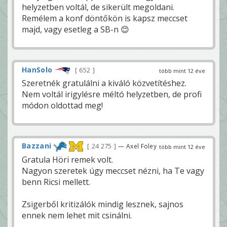
helyzetben voltál, de sikerült megoldani.
Remélem a konf döntőkön is kapsz meccset
majd, vagy esetleg a SB-n 😊
HanSolo
652
több mint 12 éve
Szeretnék gratulálni a kiváló közvetítéshez.
Nem voltál irigylésre méltó helyzetben, de profi
módon oldottad meg!
Bazzani
24 275
— Axel Foley
több mint 12 éve
Gratula Höri remek volt.
Nagyon szeretek úgy meccset nézni, ha Te vagy
benn Ricsi mellett.
Zsigerből kritizálók mindig lesznek, sajnos
ennek nem lehet mit csinálni.