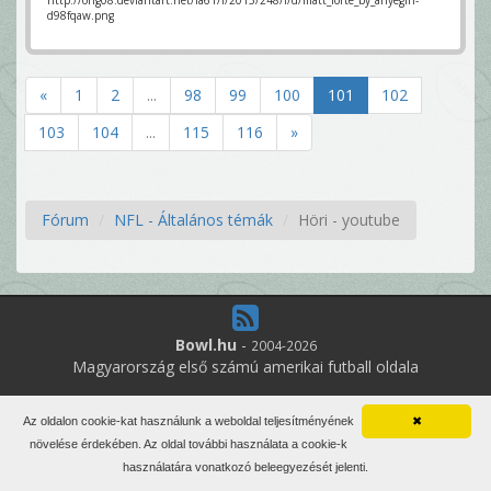
d98fqaw.png
«
1
2
...
98
99
100
101
102
103
104
...
115
116
»
Fórum
NFL - Általános témák
Höri - youtube
Bowl.hu
-
2004-2026
Magyarország első számú amerikai futball oldala
1
online felhasználó
Az oldalon cookie-kat használunk a weboldal teljesítményének
✖
Minden jog fenntartva. Írott anyagok újraközlése csak a szerző
növelése érdekében. Az oldal további használata a cookie-k
engedélyével.
használatára vonatkozó beleegyezését jelenti.
Impresszum