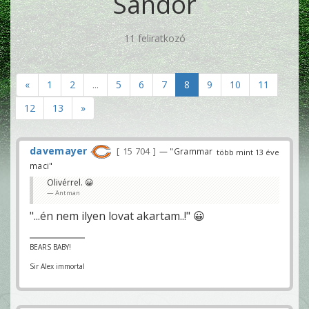
Sándor
11 feliratkozó
«
1
2
...
5
6
7
8
9
10
11
12
13
»
davemayer
15 704
— "Grammar
több mint 13 éve
maci"
Olivérrel. 😀
Antman
"...én nem ilyen lovat akartam..!" 😀
BEARS BABY!
Sir Alex immortal