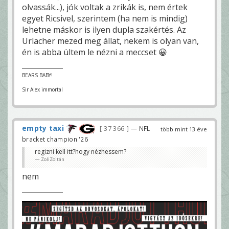
olvassák...), jók voltak a zrikák is, nem értek
egyet Ricsivel, szerintem (ha nem is mindig)
lehetne máskor is ilyen dupla szakértés. Az
Urlacher mezed meg állat, nekem is olyan van,
én is abba ültem le nézni a meccset 😀
BEARS BABY!
Sir Alex immortal
empty taxi
37 366
— NFL
több mint 13 éve
bracket champion '26
regizni kell itt?hogy nézhessem?
ZoliZoltán
nem