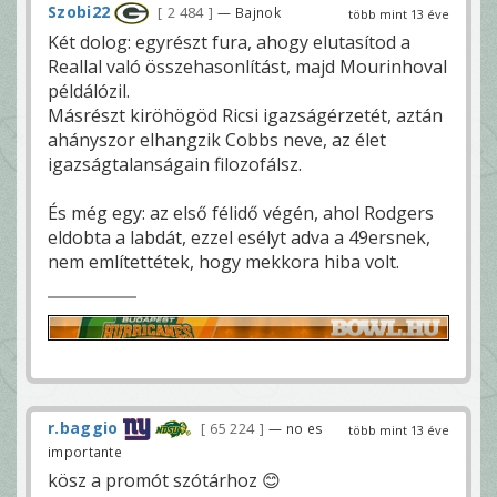
Szobi22
2 484
— Bajnok
több mint 13 éve
Két dolog: egyrészt fura, ahogy elutasítod a
Reallal való összehasonlítást, majd Mourinhoval
példálózil.
Másrészt kiröhögöd Ricsi igazságérzetét, aztán
ahányszor elhangzik Cobbs neve, az élet
igazságtalanságain filozofálsz.
És még egy: az első félidő végén, ahol Rodgers
eldobta a labdát, ezzel esélyt adva a 49ersnek,
nem említettétek, hogy mekkora hiba volt.
r.baggio
65 224
— no es
több mint 13 éve
importante
kösz a promót szótárhoz 😊