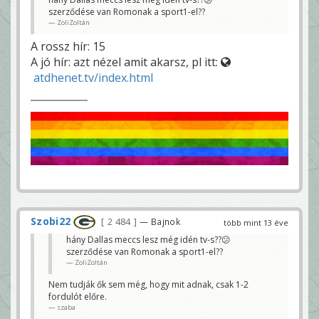
szerződése van Romonak a sport1-el??
ZoliZoltán
A rossz hír: 15
A jó hír: azt nézel amit akarsz, pl itt:
atdhenet.tv/index.html
Szobi22
2 484
— Bajnok
több mint 13 éve
hány Dallas meccs lesz még idén tv-s??😕
szerződése van Romonak a sport1-el??
ZoliZoltán
Nem tudják ők sem még, hogy mit adnak, csak 1-2
fordulót előre.
szaba