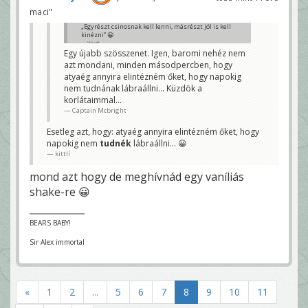
maci"
„Egyrészt csinosnak kell lenni, másrészt jól is kell
kinézni” 😀
Wyatt
Egy újabb szösszenet. Igen, baromi nehéz nem
azt mondani, minden másodpercben, hogy
atyaég annyira elintézném őket, hogy napokig
nem tudnának lábraállni... Küzdök a
korlátaimmal...
Captain Mcbright
Esetleg azt, hogy: atyaég annyira elintézném őket, hogy
napokig nem
tudnék
lábraállni... 😀
kittli
mond azt hogy de meghívnád egy vaníliás
shake-re 😀
BEARS BABY!
Sir Alex immortal
«
1
2
...
5
6
7
8
9
10
11