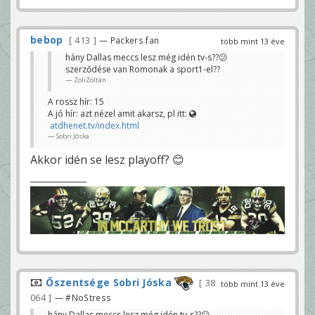
bebop
413
— Packers fan
több mint 13 éve
hány Dallas meccs lesz még idén tv-s??😕
szerződése van Romonak a sport1-el??
ZoliZoltán
A rossz hír: 15
A jó hír: azt nézel amit akarsz, pl itt:
atdhenet.tv/index.html
Sobri Jóska
Akkor idén se lesz playoff? 😊
Őszentsége Sobri Jóska
38
több mint 13 éve
064
— #NoStress
hány Dallas meccs lesz még idén tv-s??😕