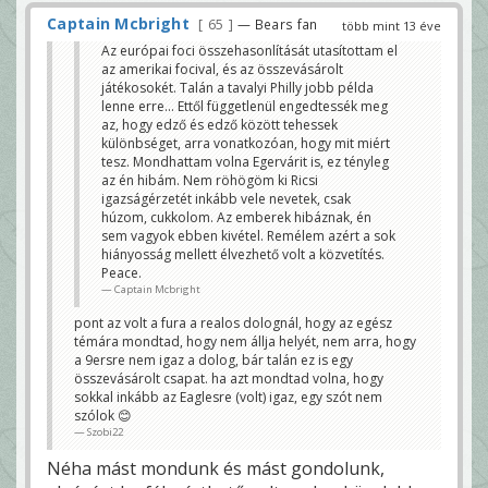
Captain Mcbright
65
— Bears fan
több mint 13 éve
Az európai foci összehasonlítását utasítottam el
az amerikai focival, és az összevásárolt
játékosokét. Talán a tavalyi Philly jobb példa
lenne erre... Ettől függetlenül engedtessék meg
az, hogy edző és edző között tehessek
különbséget, arra vonatkozóan, hogy mit miért
tesz. Mondhattam volna Egervárit is, ez tényleg
az én hibám. Nem röhögöm ki Ricsi
igazságérzetét inkább vele nevetek, csak
húzom, cukkolom. Az emberek hibáznak, én
sem vagyok ebben kivétel. Remélem azért a sok
hiányosság mellett élvezhető volt a közvetítés.
Peace.
Captain Mcbright
pont az volt a fura a realos dolognál, hogy az egész
témára mondtad, hogy nem állja helyét, nem arra, hogy
a 9ersre nem igaz a dolog, bár talán ez is egy
összevásárolt csapat. ha azt mondtad volna, hogy
sokkal inkább az Eaglesre (volt) igaz, egy szót nem
szólok 😊
Szobi22
Néha mást mondunk és mást gondolunk,