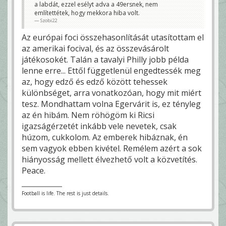
a labdát, ezzel esélyt adva a 49ersnek, nem
említettétek, hogy mekkora hiba volt.
Szobi22
Az európai foci összehasonlítását utasítottam el
az amerikai focival, és az összevásárolt
játékosokét. Talán a tavalyi Philly jobb példa
lenne erre... Ettől függetlenül engedtessék meg
az, hogy edző és edző között tehessek
különbséget, arra vonatkozóan, hogy mit miért
tesz. Mondhattam volna Egervárit is, ez tényleg
az én hibám. Nem röhögöm ki Ricsi
igazságérzetét inkább vele nevetek, csak
húzom, cukkolom. Az emberek hibáznak, én
sem vagyok ebben kivétel. Remélem azért a sok
hiányosság mellett élvezhető volt a közvetítés.
Peace.
Football is life. The rest is just details.