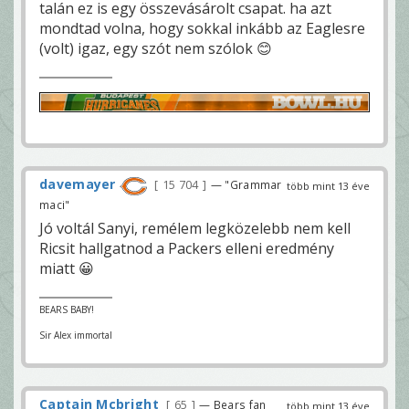
talán ez is egy összevásárolt csapat. ha azt
mondtad volna, hogy sokkal inkább az Eaglesre
(volt) igaz, egy szót nem szólok 😊
davemayer
15 704
— "Grammar
több mint 13 éve
maci"
Jó voltál Sanyi, remélem legközelebb nem kell
Ricsit hallgatnod a Packers elleni eredmény
miatt 😀
BEARS BABY!
Sir Alex immortal
Captain Mcbright
65
— Bears fan
több mint 13 éve