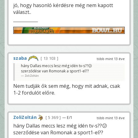
jó, hogy hasonló kérdésre még nem kapott
választ..
szaba
13 103
több mint 13 éve
hány Dallas meccs lesz még idén tv-s??😕
szerződése van Romonak a sport1-el??
ZoliZoltán
Nem tudják ők sem még, hogy mit adnak, csak
1-2 fordulót előre.
ZoliZoltán
5 369
— E/1
több mint 13 éve
hány Dallas meccs lesz még idén tv-s??😕
szerződése van Romonak a sport1-el??