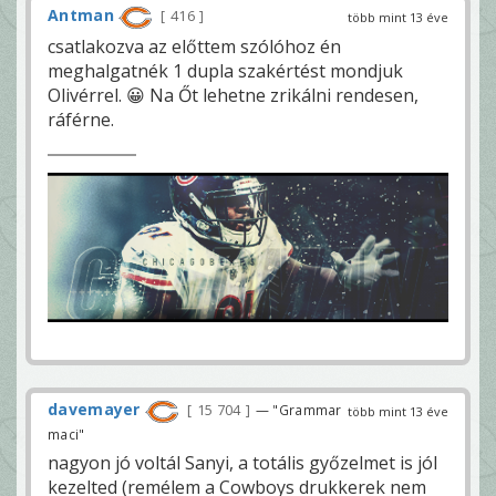
Antman
416
több mint 13 éve
csatlakozva az előttem szólóhoz én
meghalgatnék 1 dupla szakértést mondjuk
Olivérrel. 😀 Na Őt lehetne zrikálni rendesen,
ráférne.
davemayer
15 704
— "Grammar
több mint 13 éve
maci"
nagyon jó voltál Sanyi, a totális győzelmet is jól
kezelted (remélem a Cowboys drukkerek nem