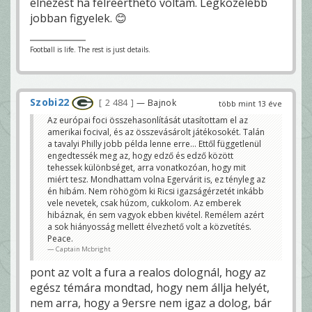
elnézést ha félreérthető voltam. Legközelebb
jobban figyelek. 😊
Football is life. The rest is just details.
Szobi22
2 484
— Bajnok
több mint 13 éve
Az európai foci összehasonlítását utasítottam el az
amerikai focival, és az összevásárolt játékosokét. Talán
a tavalyi Philly jobb példa lenne erre... Ettől függetlenül
engedtessék meg az, hogy edző és edző között
tehessek különbséget, arra vonatkozóan, hogy mit
miért tesz. Mondhattam volna Egervárit is, ez tényleg az
én hibám. Nem röhögöm ki Ricsi igazságérzetét inkább
vele nevetek, csak húzom, cukkolom. Az emberek
hibáznak, én sem vagyok ebben kivétel. Remélem azért
a sok hiányosság mellett élvezhető volt a közvetítés.
Peace.
Captain Mcbright
pont az volt a fura a realos dolognál, hogy az
egész témára mondtad, hogy nem állja helyét,
nem arra, hogy a 9ersre nem igaz a dolog, bár