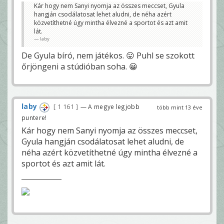
Kár hogy nem Sanyi nyomja az összes meccset, Gyula
hangján csodálatosat lehet aludni, de néha azért
közvetíthetné úgy mintha élvezné a sportot és azt amit
lát.
laby
De Gyula bíró, nem játékos. 😛 Puhl se szokott
őrjöngeni a stúdióban soha. 😀
laby
1 161
— A megye legjobb
több mint 13 éve
puntere!
Kár hogy nem Sanyi nyomja az összes meccset,
Gyula hangján csodálatosat lehet aludni, de
néha azért közvetíthetné úgy mintha élvezné a
sportot és azt amit lát.