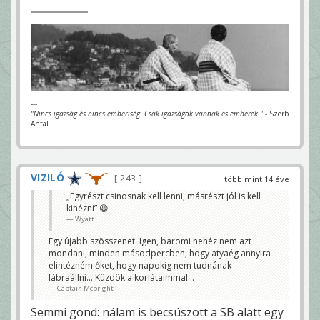
---
"Nincs igazság és nincs emberiség. Csak igazságok vannak és emberek."
- Szerb
Antal
VIZILÓ
243
több mint 14 éve
„Egyrészt csinosnak kell lenni, másrészt jól is kell
kinézni” 😀
Wyatt
Egy újabb szösszenet. Igen, baromi nehéz nem azt
mondani, minden másodpercben, hogy atyaég annyira
elintézném őket, hogy napokig nem tudnának
lábraállni... Küzdök a korlátaimmal...
Captain Mcbright
Semmi gond: nálam is becsúszott a SB alatt egy