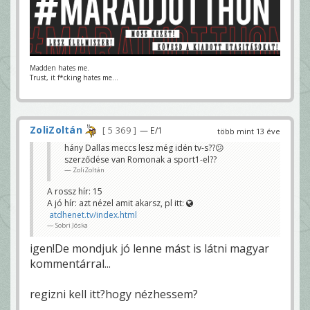
Madden hates me.
Trust, it f*cking hates me...
ZoliZoltán
5 369
— E/1
több mint 13 éve
hány Dallas meccs lesz még idén tv-s??😕
szerződése van Romonak a sport1-el??
ZoliZoltán
A rossz hír: 15
A jó hír: azt nézel amit akarsz, pl itt:
atdhenet.tv/index.html
Sobri Jóska
igen!De mondjuk jó lenne mást is látni magyar
kommentárral...
regizni kell itt?hogy nézhessem?