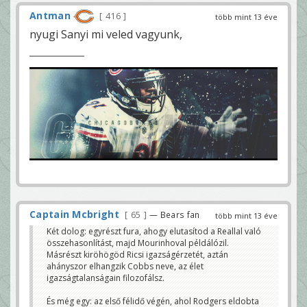
Antman
416
több mint 13 éve
nyugi Sanyi mi veled vagyunk,
Captain Mcbright
65
— Bears fan
több mint 13 éve
Két dolog: egyrészt fura, ahogy elutasítod a Reallal való
összehasonlítást, majd Mourinhoval példálózil.
Másrészt kiröhögöd Ricsi igazságérzetét, aztán
ahányszor elhangzik Cobbs neve, az élet
igazságtalanságain filozofálsz.
És még egy: az első félidő végén, ahol Rodgers eldobta