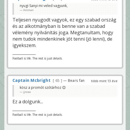
nyugi Sanyi mi veled vagyunk,
Antman
Teljesen nyugodt vagyok, ez egy szabad ország
és az alkotmányban is benne van a szabad
vélemény nyilvánítás joga. Megtanultam, hogy
nem tudok mindenkinek jót tenni (jó lenni), de
igyekszem.
Football is life. The rest is just details.
Captain Mcbright
65
— Bears fan
több mint 13 éve
kösz a promót szótárhoz 😊
jjncaa
Ez a dolgunk...
Football is life. The rest is just details.