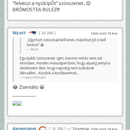
"felveszi a nyúlcipÓt" szösszenet...😊
BRÓMOSTEA RULEZ!!!
Wyatt
26 306
több mint 14 éve
„Egyrészt csinosnak kell lenni, másrészt jól is kell
kinézni” 😀
Wyatt
Egy újabb szösszenet. Igen, baromi nehéz nem azt
mondani, minden másodpercben, hogy atyaég annyira
elintézném őket, hogy napokig nem tudnának
lábraállni... Küzdök a korlátaimmal...
Captain Mcbright
😂 Zseniális 😀
davemayer
15 704
— "Grammar
több mint 14 éve