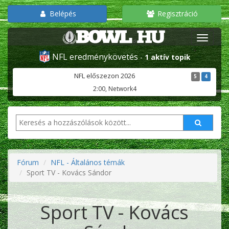
Belépés
Regisztráció
NFL eredménykövetés
-
1 aktív topik
NFL előszezon 2026
5
4
2:00, Network4
Fórum
NFL - Általános témák
Sport TV - Kovács Sándor
Sport TV - Kovács