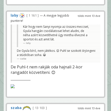
laby
1 161
— A megye legjobb
több mint 13 éve
puntere!
Kár hogy nem Sanyi nyomja az összes meccset,
Gyula hangján csodálatosat lehet aludni, de
néha azért közvetíthetné úgy mintha élvezné a
sportot és azt amit lát.
laby
De Gyula bíró, nem játékos. 😛 Puhl se szokott őrjöngeni
a stúdióban soha. 😀
szaba
De Puhl-t nem rakják oda hajnali 2-kor
rangadót közvetíteni. 😊
szaba
13 103
több mint 13 éve