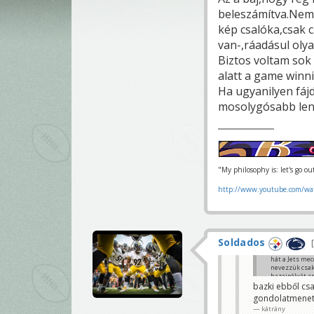
beleszámítva.Nem 
kép csalóka,csak 
van-,ráadásul olya
Biztos voltam sok
alatt a game winn
Ha ugyanilyen fáj
mosolygósabb len
"My philosophy is: let's go o
http://www.youtube.com/wa
Soldados
hát a Jets mec
nevezzük csak
hazaipályát a
bazki ebből cs
Falkó 4000-et 
gondolatmene
sutianap
kátrány