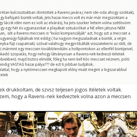
rétan kulcsszitukban döntöttek a Ravens javára,( nem ide-oda ahogy szoktak),
hogy befújató büntik voltak, Jets hazai meccs volt és már-már megszoktam a
úgy láccik idén nem ez volt az elvárás), ha Jets-szurker lettem volna szétlövöm
gy egy hét és ugyanazokat a playákat szituációkat a NE ellen játszva NEM
san,. sőt a Ravens meccsen is "kvázi kompenzálják" azt, hogy azt a meccset a
a ugyanúgy fújkálnak mit eddig ( ha nagyon megszaladnak a büntik, a végin
nyba fújt csapatnak). szóval valahogy megpróbálták visszatekerni az időt, de
t ( mármint egy meccsen továbblendülni a holtpontokon az ellenfél büntijeivel,
fakadó szopatás, hogy nehogy látványosan a Ravens-nek kedvező itéletek
biekben). majd biztos elmúlik, főleg ha nem kell Kóc meccset néznem, pölö
mindig VASTAG hazai pálya??? de ezt ti jobban tudjátok..
lattal, hogy a nyitómeccsen megkapott előny miatt megint a legszarabbul
tetek
nek drukkoltam, de szvsz teljesen jogos ítéletek voltak.
zem, hogy a Ravens-nek kedveztek volna azon a meccsen.