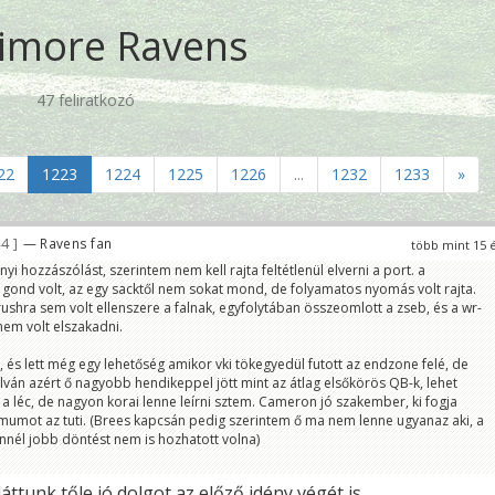
timore Ravens
47 feliratkozó
22
1223
1224
1225
1226
...
1232
1233
»
44
— Ravens fan
több mint 15 
 hozzászólást, szerintem nem kell rajta feltétlenül elverni a port. a
ond volt, az egy sacktől nem sokat mond, de folyamatos nyomás volt rajta.
lrushra sem volt ellenszere a falnak, egyfolytában összeomlott a zseb, és a wr-
em volt elszakadni.
, és lett még egy lehetőség amikor vki tökegyedül futott az endzone felé, de
ilván azért ő nagyobb hendikeppel jött mint az átlag elsőkörös QB-k, lehet
a léc, de nagyon korai lenne leírni sztem. Cameron jó szakember, ki fogja
mumot az tuti. (Brees kapcsán pedig szerintem ő ma nem lenne ugyanaz aki, a
ennél jobb döntést nem is hozhatott volna)
láttunk tőle jó dolgot,az előző idény végét is