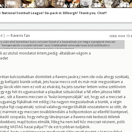
e National Football League! Six-pack in SIXburgh! Thank you, Chief!
44
— Ravens fan
több mint 15 
cs után ahol konkrétan kulcs szitukat fújtak el a hazaiaknak, ezt meg a nyengland meccset
 "kompenzációs visszatéritésnek" vazz inkább adták volna oda hazai első találkozón a
nyújorknak és nem kellene bekompenzálni a hülyeségeket,
ak az utolsó mondatot értem,pedig -általában-vágom a
még mindig tartya Igor?????????
tedet
rétan kulcsszitukban döntöttek a Ravens javára,( nem ide-oda ahogy szoktak),
hogy befújató büntik voltak, Jets hazai meccs volt és már-már megszoktam a
úgy láccik idén nem ez volt az elvárás), ha Jets-szurker lettem volna szétlövöm
gy egy hét és ugyanazokat a playákat szituációkat a NE ellen játszva NEM
san,. sőt a Ravens meccsen is "kvázi kompenzálják" azt, hogy azt a meccset a
a ugyanúgy fújkálnak mit eddig ( ha nagyon megszaladnak a büntik, a végin
nyba fújt csapatnak). szóval valahogy megpróbálták visszatekerni az időt, de
t ( mármint egy meccsen továbblendülni a holtpontokon az ellenfél büntijeivel,
fakadó szopatás, hogy nehogy látványosan a Ravens-nek kedvező itéletek
biekben). majd biztos elmúlik, főleg ha nem kell Kóc meccset néznem, pölö
mindig VASTAG hazai pálya??? de ezt ti jobban tudjátok..
lattal, hogy a nyitómeccsen megkapott előny miatt megint a legszarabbul