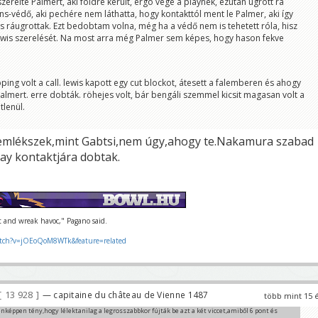
szerelte Palmert, aki földre került, ergó vége a playnek, ezután ugrott rá
s-védő, aki pechére nem láthatta, hogy kontakttól ment le Palmer, aki így
s ráugrottak. Ezt bedobtam volna, még ha a védő nem is tehetett róla, hisz
ewis szerelését. Na most arra még Palmer sem képes, hogy hason fekve
pping volt a call. lewis kapott egy cut blockot, átesett a falemberen és ahogy
palmert. erre dobták. röhejes volt, bár bengáli szemmel kicsit magasan volt a
tlenül.
 emlékszek,mint Gabtsi,nem úgy,ahogy te.Nakamura szabad
Ray kontaktjára dobtak.
ut and wreak havoc," Pagano said.
tch?v=jOEoQoM8WTk&feature=related
13 928
— capitaine du château de Vienne 1487
több mint 15 
képpen tény,hogy lélektanilag a legrosszabbkor fújták be azt a két viccet,amiből 6 pont és