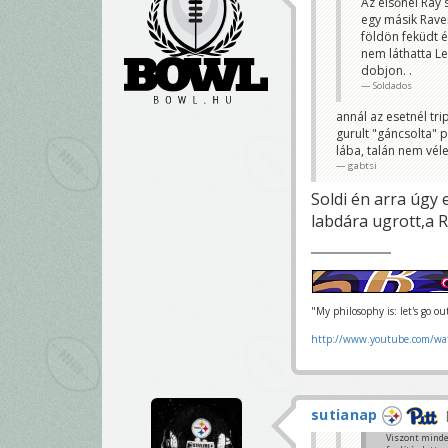
Az elsőnél Ray 
egy másik Raven
földön feküdt é
nem láthatta L
dobjon. .
Soldados
annál az esetnél tri
gurult "gáncsolta" 
lába, talán nem véle
gabtsi
Soldi én arra úgy
labdára ugrott,a 
"My philosophy is: let's go o
http://www.youtube.com/wa
sutianap
Viszont minden