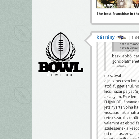
The best franchise in th
kátrány
1 8
hát a Jets mec
nevezzük csak
hazaipályát a
bazki ebből cs
Falkó 4000-et 
gondolatmene
sutianap
kátrány
no szóval
a Jets meccsen konk
attól függetlenül, 
kicsi hazai pályát (
az agyam. Erre leme
FÚJJÁK BE. látványo
Jets nyerte volna h
visszaadnak a hátrá
retek szarul sikerül
valamint az ebből 
szülessenek a későb
ott mia faszér van 
mindazonáltal sajná