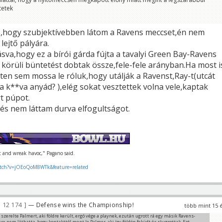
tetek
%,hogy szubjektívebben látom a Ravens meccset,én nem
lejtő pályára.
lásva,hogy ez a bírói gárda fújta a tavalyi Green Bay-Ravens
 körüli büntetést dobtak össze,fele-fele arányban.Ha most i
sten sem mossa le róluk,hogy utálják a Ravenst,Ray-t(utcát
a k**va anyád? ),elég sokat vesztettek volna vele,kaptak
t púpot.
s nem láttam durva elfogultságot.
ut and wreak havoc," Pagano said.
tch?v=jOEoQoM8WTk&feature=related
12 174
— Defense wins the Championship!
több mint 15 
 szerelte Palmert, aki földre került, ergó vége a playnek, ezután ugrott rá egy másik Ravens-
ére nem láthatta, hogy kontakttól ment le Palmer, aki így földön feküdt és ráugrottak. Ezt