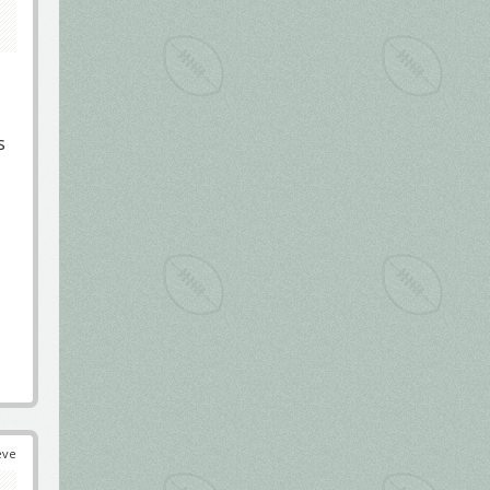
s
éve