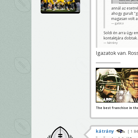
bedobtam voln
Palmer sem ké
annál az esetnél
Soldados
ahogy gurult "g
magasan volt a 
gabtsi
Soldi én arra úgy 
kontaktjára dobtak.
kátrány
Igazatok van. Rossz
The best franchise in th
kátrány
1 8