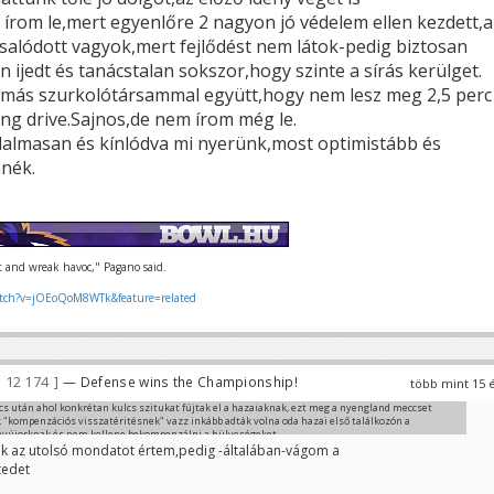
írom le,mert egyenlőre 2 nagyon jó védelem ellen kezdett,a
csalódott vagyok,mert fejlődést nem látok-pedig biztosan
n ijedt és tanácstalan sokszor,hogy szinte a sírás kerülget.
 más szurkolótársammal együtt,hogy nem lesz meg 2,5 perc
ing drive.Sajnos,de nem írom még le.
dalmasan és kínlódva mi nyerünk,most optimistább és
nék.
ut and wreak havoc," Pagano said.
tch?v=jOEoQoM8WTk&feature=related
12 174
— Defense wins the Championship!
több mint 15 
cs után ahol konkrétan kulcs szitukat fújtak el a hazaiaknak, ezt meg a nyengland meccset
 "kompenzációs visszatéritésnek" vazz inkább adták volna oda hazai első találkozón a
nyújorknak és nem kellene bekompenzálni a hülyeségeket,
ak az utolsó mondatot értem,pedig -általában-vágom a
még mindig tartya Igor?????????
tedet