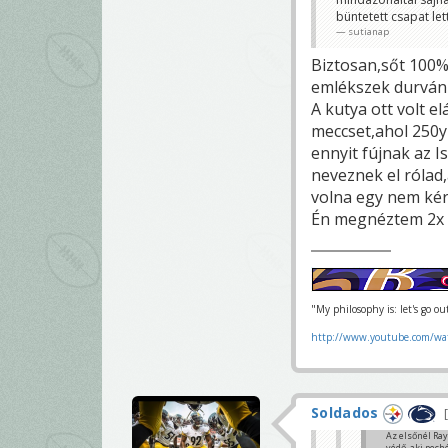
büntetett csapat let
sutianap
Biztosan,sőt 100
emlékszek durván 
A kutya ott volt e
meccset,ahol 250y
ennyit fújnak az I
neveznek el rólad,
volna egy nem kér
Én megnéztem 2x é
"My philosophy is: let's go o
http://www.youtube.com/wa
Soldados
Az elsőnél Ray
védő, aki pech