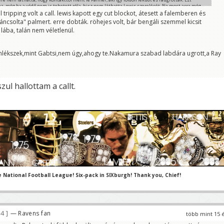
a, még ha a védő nem is tehetett róla, hisz nem láthatta Lewis szerelését. Na most arra még
pes, hogy hason fekve dobjon. .
 tripping volt a call. lewis kapott egy cut blockot, átesett a falemberen és
áncsolta" palmert. erre dobták. röhejes volt, bár bengáli szemmel kicsit
lába, talán nem véletlenül.
emlékszek,mint Gabtsi,nem úgy,ahogy te.Nakamura szabad labdára ugrott,a Ray
ul hallottam a callt.
e National Football League! Six-pack in SIXburgh! Thank you, Chief!
44
— Ravens fan
több mint 15 