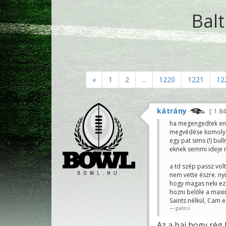
Bal
«
1
2
...
1220
1221
12
kátrány
1 8
ha megengedtek ennyi
megvédése komoly g
egy pat sims (!) bul
eknek semmi ideje n
a td szép passz volt
nem vette észre. ny
hogy magas neki ez 
hozni belőle a maxi
Saints nélkül, Cam 
gabtsi
Az a baj,hogy rég 