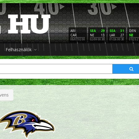
ARI
SEA
29
SEA
31
DEN
CAR
NE
13
LAR
27
NE
08/07 02:00
02/09 00:30
01/26 00:30
01/25 2
Felhasználók
vens