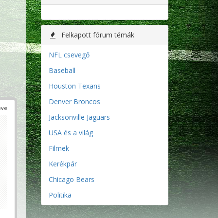
Felkapott fórum témák
NFL csevegő
Baseball
Houston Texans
Denver Broncos
éve
Jacksonville Jaguars
USA és a világ
Filmek
Kerékpár
Chicago Bears
Politika