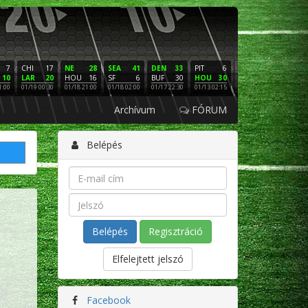
7
CHI
17
NE
28
SEA
41
DEN
33
PIT
6
NE
16
PHI
10
LAR
20
HOU
16
SF
6
BUF
30
HOU
30
LAC
3
SF
1:00
01/19 00:30
01/18 21:00
01/18 02:00
01/17 22:30
01/13 02:15
01/12 02:00
01/11 22:
Archívum
FÓRUM
Belépés
Regisztráció
Elfelejtett jelszó
Facebook