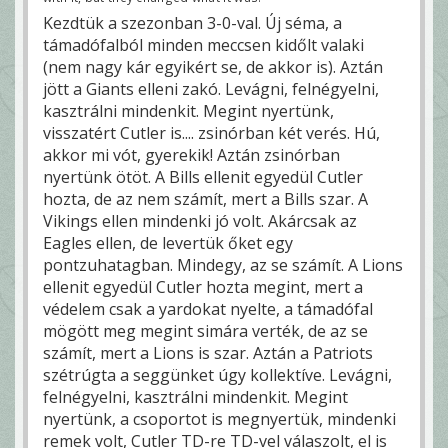
Kezdtük a szezonban 3-0-val. Új séma, a
támadófalból minden meccsen kidőlt valaki
(nem nagy kár egyikért se, de akkor is). Aztán
jött a Giants elleni zakó. Levágni, felnégyelni,
kasztrálni mindenkit. Megint nyertünk,
visszatért Cutler is.... zsinórban két verés. Hú,
akkor mi vót, gyerekik! Aztán zsinórban
nyertünk ötöt. A Bills ellenit egyedül Cutler
hozta, de az nem számít, mert a Bills szar. A
Vikings ellen mindenki jó volt. Akárcsak az
Eagles ellen, de levertük őket egy
pontzuhatagban. Mindegy, az se számít. A Lions
ellenit egyedül Cutler hozta megint, mert a
védelem csak a yardokat nyelte, a támadófal
mögött meg megint simára verték, de az se
számít, mert a Lions is szar. Aztán a Patriots
szétrúgta a seggünket úgy kollektíve. Levágni,
felnégyelni, kasztrálni mindenkit. Megint
nyertünk, a csoportot is megnyertük, mindenki
remek volt, Cutler TD-re TD-vel válaszolt, el is