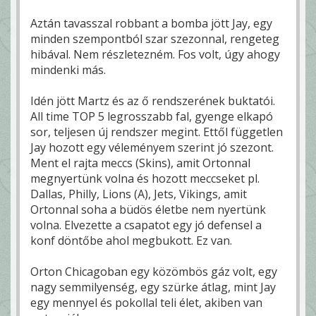
Aztán tavasszal robbant a bomba jött Jay, egy
minden szempontból szar szezonnal, rengeteg
hibával. Nem részletezném. Fos volt, úgy ahogy
mindenki más.
Idén jött Martz és az ő rendszerének buktatói.
All time TOP 5 legrosszabb fal, gyenge elkapó
sor, teljesen új rendszer megint. Ettől független
Jay hozott egy véleményem szerint jó szezont.
Ment el rajta meccs (Skins), amit Ortonnal
megnyertünk volna és hozott meccseket pl.
Dallas, Philly, Lions (A), Jets, Vikings, amit
Ortonnal soha a büdös életbe nem nyertünk
volna. Elvezette a csapatot egy jó defensel a
konf döntőbe ahol megbukott. Ez van.
Orton Chicagoban egy közömbös gáz volt, egy
nagy semmilyenség, egy szürke átlag, mint Jay
egy mennyel és pokollal teli élet, akiben van