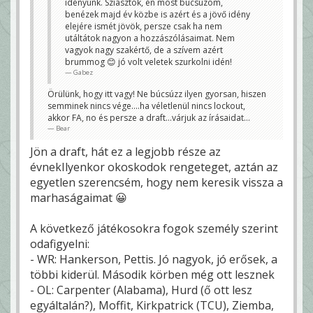
idényünk. Sziasztok, én most búcsúzom,
benézek majd év közbe is azért és a jövő idény
elejére ismét jövök, persze csak ha nem
utáltátok nagyon a hozzászólásaimat. Nem
vagyok nagy szakértő, de a szívem azért
brummog 😊 jó volt veletek szurkolni idén!
Gabez
Örülünk, hogy itt vagy! Ne búcsúzz ilyen gyorsan, hiszen
semminek nincs vége....ha véletlenül nincs lockout,
akkor FA, no és persze a draft...várjuk az írásaidat...
Bear
Jön a draft, hát ez a legjobb része az
évnekIlyenkor okoskodok rengeteget, aztán az
egyetlen szerencsém, hogy nem keresik vissza a
marhaságaimat 😀
A következő játékosokra fogok személy szerint
odafigyelni:
- WR: Hankerson, Pettis. Jó nagyok, jó erősek, a
többi kiderül. Második körben még ott lesznek
- OL: Carpenter (Alabama), Hurd (ő ott lesz
egyáltalán?), Moffit, Kirkpatrick (TCU), Ziemba,