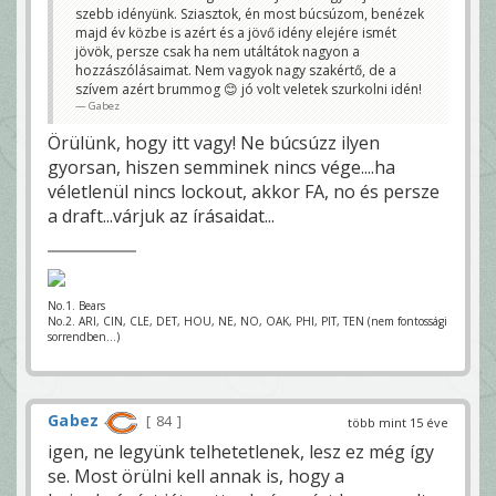
szebb idényünk. Sziasztok, én most búcsúzom, benézek
majd év közbe is azért és a jövő idény elejére ismét
jövök, persze csak ha nem utáltátok nagyon a
hozzászólásaimat. Nem vagyok nagy szakértő, de a
szívem azért brummog 😊 jó volt veletek szurkolni idén!
Gabez
Örülünk, hogy itt vagy! Ne búcsúzz ilyen
gyorsan, hiszen semminek nincs vége....ha
véletlenül nincs lockout, akkor FA, no és persze
a draft...várjuk az írásaidat...
No.1. Bears
No.2. ARI, CIN, CLE, DET, HOU, NE, NO, OAK, PHI, PIT, TEN (nem fontossági
sorrendben...)
Gabez
84
több mint 15 éve
igen, ne legyünk telhetetlenek, lesz ez még így
se. Most örülni kell annak is, hogy a