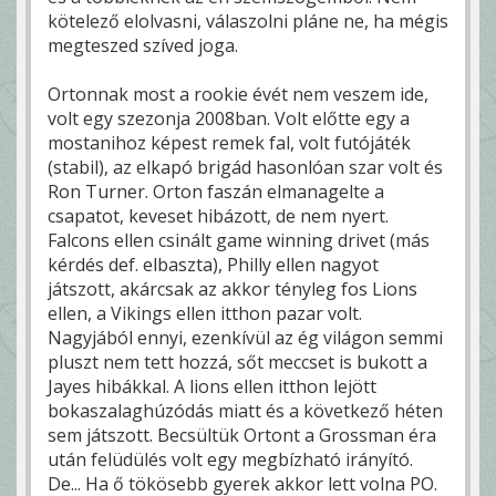
kötelező elolvasni, válaszolni pláne ne, ha mégis
megteszed szíved joga.
Ortonnak most a rookie évét nem veszem ide,
volt egy szezonja 2008ban. Volt előtte egy a
mostanihoz képest remek fal, volt futójáték
(stabil), az elkapó brigád hasonlóan szar volt és
Ron Turner. Orton faszán elmanagelte a
csapatot, keveset hibázott, de nem nyert.
Falcons ellen csinált game winning drivet (más
kérdés def. elbaszta), Philly ellen nagyot
játszott, akárcsak az akkor tényleg fos Lions
ellen, a Vikings ellen itthon pazar volt.
Nagyjából ennyi, ezenkívül az ég világon semmi
pluszt nem tett hozzá, sőt meccset is bukott a
Jayes hibákkal. A lions ellen itthon lejött
bokaszalaghúzódás miatt és a következő héten
sem játszott. Becsültük Ortont a Grossman éra
után felüdülés volt egy megbízható irányító.
De... Ha ő tökösebb gyerek akkor lett volna PO.