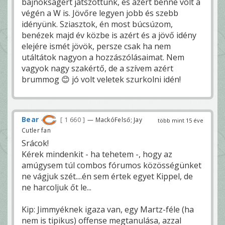
bajnokságért játszottunk, és azért benne volt a
végén a W is. Jövőre legyen jobb és szebb
idényünk. Sziasztok, én most búcsúzom,
benézek majd év közbe is azért és a jövő idény
elejére ismét jövök, persze csak ha nem
utáltátok nagyon a hozzászólásaimat. Nem
vagyok nagy szakértő, de a szívem azért
brummog 😊 jó volt veletek szurkolni idén!
Bear
1 660
— MackóFelső; Jay
több mint 15 éve
Cutler fan
Srácok!
Kérek mindenkit - ha tehetem -, hogy az
amúgysem túl combos fórumos közösségünket
ne vágjuk szét....én sem értek egyet Kippel, de
ne harcoljuk őt le...
Kip: Jimmyéknek igaza van, egy Martz-féle (ha
nem is tipikus) offense megtanulása, azzal