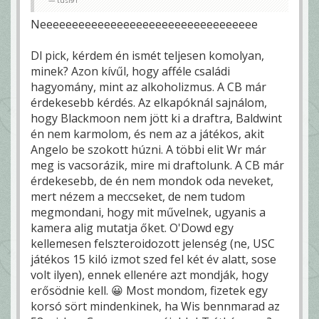
tüsi91
Neeeeeeeeeeeeeeeeeeeeeeeeeeeeeeeeee
Dl pick, kérdem én ismét teljesen komolyan,
minek? Azon kívűl, hogy afféle családi
hagyomány, mint az alkoholizmus. A CB már
érdekesebb kérdés. Az elkapóknál sajnálom,
hogy Blackmoon nem jött ki a draftra, Baldwint
én nem karmolom, és nem az a játékos, akit
Angelo be szokott húzni. A többi elit Wr már
meg is vacsorázik, mire mi draftolunk. A CB már
érdekesebb, de én nem mondok oda neveket,
mert nézem a meccseket, de nem tudom
megmondani, hogy mit művelnek, ugyanis a
kamera alig mutatja őket. O'Dowd egy
kellemesen felszteroidozott jelenség (ne, USC
játékos 15 kiló izmot szed fel két év alatt, sose
volt ilyen), ennek ellenére azt mondják, hogy
erősödnie kell. 😀 Most mondom, fizetek egy
korsó sört mindenkinek, ha Wis bennmarad az