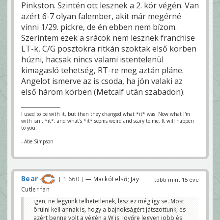
Pinkston. Szintén ott lesznek a 2. kör végén. Van
azért 6-7 olyan falember, akit már megérné
vinni 1/29. pickre, de én ebben nem bízom.
Szerintem ezek a srácok nem lesznek franchise
LT-k, C/G posztokra ritkán szoktak első körben
húzni, hacsak nincs valami istentelenül
kimagasló tehetség, RT-re meg aztán pláne.
Angelot ismerve az is csoda, ha jön valaki az
első három körben (Metcalf után szabadon).
I used to be with it, but then they changed what *it* was. Now what I'm
with isn't *it*, and what's *it* seems weird and scary to me. It will happen
to you.
- Abe Simpson
Bear
1 660
— MackóFelső; Jay
több mint 15 éve
Cutler fan
igen, ne legyünk telhetetlenek, lesz ez még így se. Most
örülni kell annak is, hogy a bajnokságért játszottunk, és
azért benne volt a végén a W is. Jövőre legyen jobb és