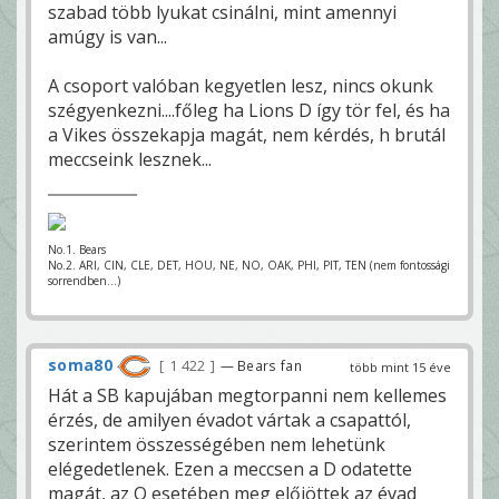
szabad több lyukat csinálni, mint amennyi
amúgy is van...
A csoport valóban kegyetlen lesz, nincs okunk
szégyenkezni....főleg ha Lions D így tör fel, és ha
a Vikes összekapja magát, nem kérdés, h brutál
meccseink lesznek...
No.1. Bears
No.2. ARI, CIN, CLE, DET, HOU, NE, NO, OAK, PHI, PIT, TEN (nem fontossági
sorrendben...)
soma80
1 422
— Bears fan
több mint 15 éve
Hát a SB kapujában megtorpanni nem kellemes
érzés, de amilyen évadot vártak a csapattól,
szerintem összességében nem lehetünk
elégedetlenek. Ezen a meccsen a D odatette
magát, az O esetében meg előjöttek az évad