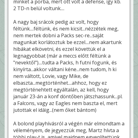
minket a porba, mert ott volt a defense, így kb.
2 TD-n belül voltunk....
A nagy baj srácok pedig az volt, hogy
féltünk....féltünk, és nem kicsit...nézzétek meg,
nem mertek dobni a Packs sec-re...saját
magunkat korlátoztuk be ezzel....nem akartunk
hibákat elkövetni, és ezzel követtük el a
legnagyobbat (már a meccs előtt féltünk a
"nevektől")....tudta a Packs, h futni fogunk, és
kinyírta...akkor váltani kéne...nem tudom, h ki
nem váltott, Lovie, vagy Mike, de
elbaszta...megtörténhet....ahhoz, hogy ez
megtörténehtett egyáltalán, az kell, hogy
január 23-án a konf döntőben játszhassunk...pl.
a Falcons, vagy az Eagles nem baszta el, mert
jutottak el idáig...(nem őket bántom)
A bolond playhívásról a végén már elmondtam a
véleményem, de jegyezzük meg, Martz hívta a
többi play-t is, amivel majdnem egyenlítettünk....