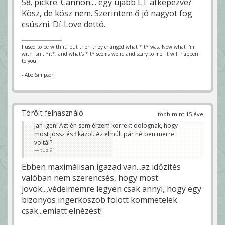
58. pickre. Cannon.... egy újabb LT átképezve?
Kösz, de kösz nem. Szerintem ő jó nagyot fog
csúszni. Dí-Love dettó.
I used to be with it, but then they changed what *it* was. Now what I'm
with isn't *it*, and what's *it* seems weird and scary to me. It will happen
to you.
- Abe Simpson
Törölt felhasználó
több mint 15 éve
Jah igen! Azt én sem érzem korrekt dolognak, hogy
most jössz és fikázol. Az elmúlt pár hétben merre
voltál?
tüsi91
Ebben maximálisan igazad van...az időzítés
valóban nem szerencsés, hogy most
jövök....védelmemre legyen csak annyi, hogy egy
bizonyos ingerköszöb fölött kommetelek
csak...emiatt elnézést!