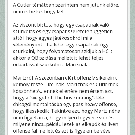
A Cutler témátban szerintem nem jutunk előre,
nem is biztos hogy kell.
Az viszont biztos, hogy egy csapatnak való
szurkolás és egy csapat szeretete független
attól, hogy egyes játékosokról mi a
véleményünk....ha lehet egy csapatnak úgy
szurkolni, hogy folyamatosan szidjuk a HC-t
akkor a QB szidása mellett is lehet teljes
odaadással szurkolni a Maciknak...
Martzról: A szezonban elért offenzív sikereink
komoly része Tice-nak, Martznak és Cutlernek
köszönhető... ennek ellenére nem értem azt,
hogy a "we get off the bus running"-féle
chicagói mentalitásba egy pass heavy offense,
hogy illeszkedik. Tekintve azt, hogy Martz néha
nem figyel arra, hogy milyen fegyvere van és
milyene nincs...például ezek az elkapók és ilyen
offense fal mellett és azt is figyelembe véve,