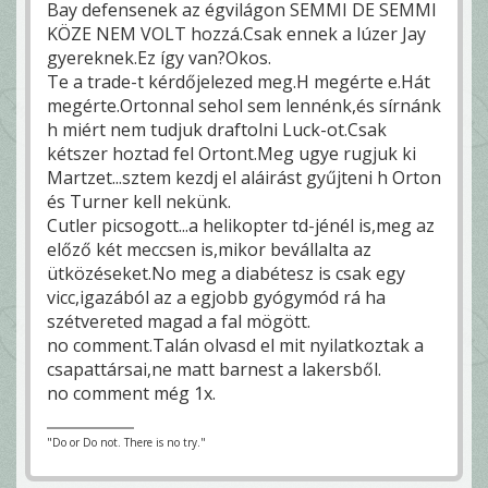
Bay defensenek az égvilágon SEMMI DE SEMMI
KÖZE NEM VOLT hozzá.Csak ennek a lúzer Jay
gyereknek.Ez így van?Okos.
Te a trade-t kérdőjelezed meg.H megérte e.Hát
megérte.Ortonnal sehol sem lennénk,és sírnánk
h miért nem tudjuk draftolni Luck-ot.Csak
kétszer hoztad fel Ortont.Meg ugye rugjuk ki
Martzet...sztem kezdj el aláirást gyűjteni h Orton
és Turner kell nekünk.
Cutler picsogott...a helikopter td-jénél is,meg az
előző két meccsen is,mikor bevállalta az
ütközéseket.No meg a diabétesz is csak egy
vicc,igazából az a egjobb gyógymód rá ha
szétvereted magad a fal mögött.
no comment.Talán olvasd el mit nyilatkoztak a
csapattársai,ne matt barnest a lakersből.
no comment még 1x.
"Do or Do not. There is no try."