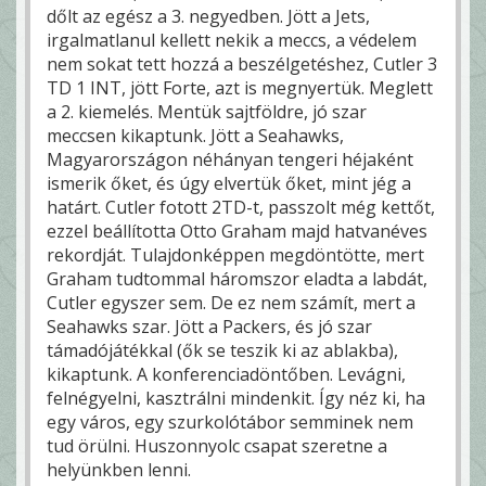
dőlt az egész a 3. negyedben. Jött a Jets,
irgalmatlanul kellett nekik a meccs, a védelem
nem sokat tett hozzá a beszélgetéshez, Cutler 3
TD 1 INT, jött Forte, azt is megnyertük. Meglett
a 2. kiemelés. Mentük sajtföldre, jó szar
meccsen kikaptunk. Jött a Seahawks,
Magyarországon néhányan tengeri héjaként
ismerik őket, és úgy elvertük őket, mint jég a
határt. Cutler fotott 2TD-t, passzolt még kettőt,
ezzel beállította Otto Graham majd hatvanéves
rekordját. Tulajdonképpen megdöntötte, mert
Graham tudtommal háromszor eladta a labdát,
Cutler egyszer sem. De ez nem számít, mert a
Seahawks szar. Jött a Packers, és jó szar
támadójátékkal (ők se teszik ki az ablakba),
kikaptunk. A konferenciadöntőben. Levágni,
felnégyelni, kasztrálni mindenkit. Így néz ki, ha
egy város, egy szurkolótábor semminek nem
tud örülni. Huszonnyolc csapat szeretne a
helyünkben lenni.