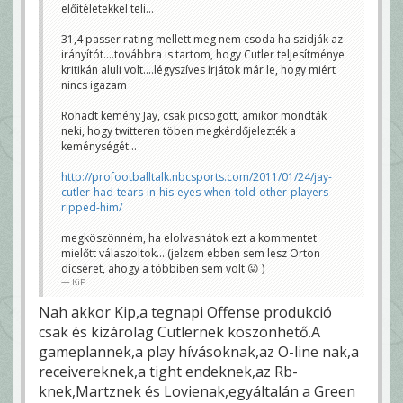
előítéletekkel teli...
31,4 passer rating mellett meg nem csoda ha szidják az
irányítót....továbbra is tartom, hogy Cutler teljesítménye
kritikán aluli volt....légyszíves írjátok már le, hogy miért
nincs igazam
Rohadt kemény Jay, csak picsogott, amikor mondták
neki, hogy twitteren töben megkérdőjelezték a
keménységét...
http://profootballtalk.nbcsports.com/2011/01/24/jay-
cutler-had-tears-in-his-eyes-when-told-other-players-
ripped-him/
megköszönném, ha elolvasnátok ezt a kommentet
mielőtt válaszoltok... (jelzem ebben sem lesz Orton
dícséret, ahogy a többiben sem volt 😛 )
KiP
Nah akkor Kip,a tegnapi Offense produkció
csak és kizárolag Cutlernek köszönhető.A
gameplannek,a play hívásoknak,az O-line nak,a
receivereknek,a tight endeknek,az Rb-
knek,Martznek és Lovienak,egyáltalán a Green