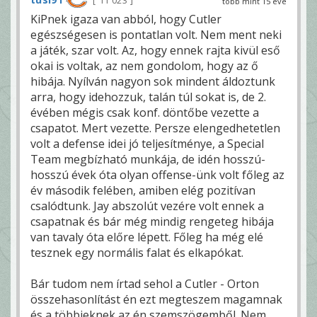
11 023
több mint 15 éve
KiPnek igaza van abból, hogy Cutler
egészségesen is pontatlan volt. Nem ment neki
a játék, szar volt. Az, hogy ennek rajta kivül eső
okai is voltak, az nem gondolom, hogy az ő
hibája. Nyílván nagyon sok mindent áldoztunk
arra, hogy idehozzuk, talán túl sokat is, de 2.
évében mégis csak konf. döntőbe vezette a
csapatot. Mert vezette. Persze elengedhetetlen
volt a defense idei jó teljesítménye, a Special
Team megbízható munkája, de idén hosszú-
hosszú évek óta olyan offense-ünk volt főleg az
év második felében, amiben elég pozitívan
csalódtunk. Jay abszolút vezére volt ennek a
csapatnak és bár még mindig rengeteg hibája
van tavaly óta előre lépett. Főleg ha még elé
tesznek egy normális falat és elkapókat.
Bár tudom nem írtad sehol a Cutler - Orton
összehasonlítást én ezt megteszem magamnak
és a többieknek az én szemszögemből. Nem