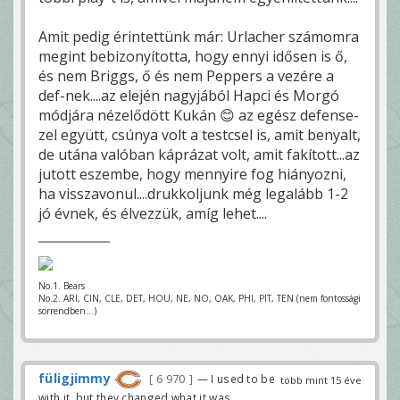
Amit pedig érintettünk már: Urlacher számomra
megint bebizonyította, hogy ennyi idősen is ő,
és nem Briggs, ő és nem Peppers a vezére a
def-nek....az elején nagyjából Hapci és Morgó
módjára nézelődött Kukán 😊 az egész defense-
zel együtt, csúnya volt a testcsel is, amit benyalt,
de utána valóban káprázat volt, amit fakított...az
jutott eszembe, hogy mennyire fog hiányozni,
ha visszavonul....drukkoljunk még legalább 1-2
jó évnek, és élvezzük, amíg lehet....
No.1. Bears
No.2. ARI, CIN, CLE, DET, HOU, NE, NO, OAK, PHI, PIT, TEN (nem fontossági
sorrendben...)
füligjimmy
6 970
— I used to be
több mint 15 éve
with it, but they changed what it was.