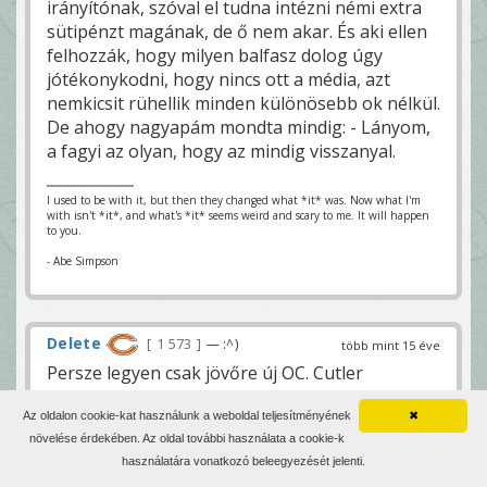
irányítónak, szóval el tudna intézni némi extra
sütipénzt magának, de ő nem akar. És aki ellen
felhozzák, hogy milyen balfasz dolog úgy
jótékonykodni, hogy nincs ott a média, azt
nemkicsit rühellik minden különösebb ok nélkül.
De ahogy nagyapám mondta mindig: - Lányom,
a fagyi az olyan, hogy az mindig visszanyal.
I used to be with it, but then they changed what *it* was. Now what I'm
with isn't *it*, and what's *it* seems weird and scary to me. It will happen
to you.
- Abe Simpson
Delete
1 573
— :^)
több mint 15 éve
Persze legyen csak jövőre új OC. Cutler
karrierjének annyi is lenne.
Az oldalon cookie-kat használunk a weboldal teljesítményének
✖
Könyörgöm mi a francért nem futottunk az
növelése érdekében. Az oldal további használata a cookie-k
utolsó negyedik?? Tisztára az jött le hogy
használatára vonatkozó beleegyezését jelenti.
bepánikoltunk és orrba szájba a mély