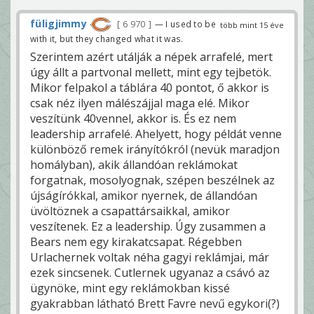
füligjimmy
6 970
— I used to be
több mint 15 éve
with it, but they changed what it was.
Szerintem azért utálják a népek arrafelé, mert
úgy állt a partvonal mellett, mint egy tejbetök.
Mikor felpakol a táblára 40 pontot, ő akkor is
csak néz ilyen málészájjal maga elé. Mikor
veszítünk 40vennel, akkor is. És ez nem
leadership arrafelé. Ahelyett, hogy példát venne
különböző remek irányítókról (nevük maradjon
homályban), akik állandóan reklámokat
forgatnak, mosolyognak, szépen beszélnek az
újságírókkal, amikor nyernek, de állandóan
üvöltöznek a csapattársaikkal, amikor
veszítenek. Ez a leadership. Úgy zusammen a
Bears nem egy kirakatcsapat. Régebben
Urlachernek voltak néha gagyi reklámjai, már
ezek sincsenek. Cutlernek ugyanaz a csávó az
ügynöke, mint egy reklámokban kissé
gyakrabban látható Brett Favre nevű egykori(?)