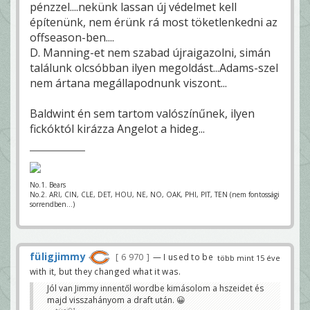
pénzzel....nekünk lassan új védelmet kell
építenünk, nem érünk rá most töketlenkedni az
offseason-ben....
D. Manning-et nem szabad újraigazolni, simán
találunk olcsóbban ilyen megoldást...Adams-szel
nem ártana megállapodnunk viszont...
Baldwint én sem tartom valószínűnek, ilyen
fickóktól kirázza Angelot a hideg...
No.1. Bears
No.2. ARI, CIN, CLE, DET, HOU, NE, NO, OAK, PHI, PIT, TEN (nem fontossági
sorrendben...)
füligjimmy
6 970
— I used to be
több mint 15 éve
with it, but they changed what it was.
Jól van Jimmy innentől wordbe kimásolom a hszeidet és
majd visszahányom a draft után. 😀