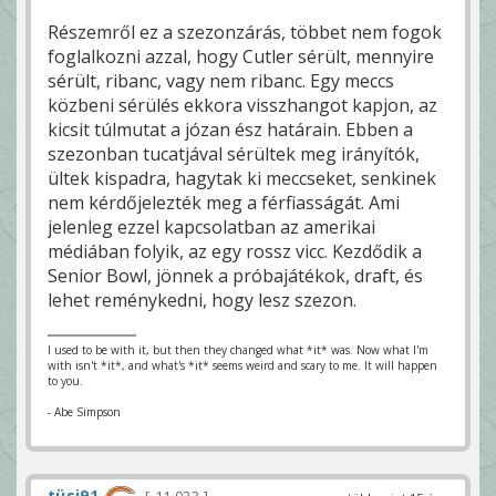
Részemről ez a szezonzárás, többet nem fogok
foglalkozni azzal, hogy Cutler sérült, mennyire
sérült, ribanc, vagy nem ribanc. Egy meccs
közbeni sérülés ekkora visszhangot kapjon, az
kicsit túlmutat a józan ész határain. Ebben a
szezonban tucatjával sérültek meg irányítók,
ültek kispadra, hagytak ki meccseket, senkinek
nem kérdőjelezték meg a férfiasságát. Ami
jelenleg ezzel kapcsolatban az amerikai
médiában folyik, az egy rossz vicc. Kezdődik a
Senior Bowl, jönnek a próbajátékok, draft, és
lehet reménykedni, hogy lesz szezon.
I used to be with it, but then they changed what *it* was. Now what I'm
with isn't *it*, and what's *it* seems weird and scary to me. It will happen
to you.
- Abe Simpson
tüsi91