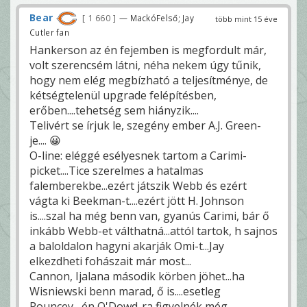
Bear
1 660
— MackóFelső; Jay
több mint 15 éve
Cutler fan
Hankerson az én fejemben is megfordult már,
volt szerencsém látni, néha nekem úgy tűnik,
hogy nem elég megbízható a teljesítménye, de
kétségtelenül upgrade felépítésben,
erőben....tehetség sem hiányzik....
Telivért se írjuk le, szegény ember A.J. Green-
je.... 😀
O-line: eléggé esélyesnek tartom a Carimi-
picket....Tice szerelmes a hatalmas
falemberekbe...ezért játszik Webb és ezért
vágta ki Beekman-t....ezért jött H. Johnson
is....szal ha még benn van, gyanús Carimi, bár ő
inkább Webb-et válthatná...attól tartok, h sajnos
a baloldalon hagyni akarják Omi-t...Jay
elkezdheti fohászait már most...
Cannon, Ijalana második körben jöhet...ha
Wisniewski benn marad, ő is....esetleg
Pouncey....én O'Dowd-ra figyelnék még