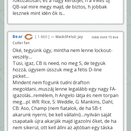
fokozatosan, és a nagy kérdőjel, h a Vikes új
QB-val mire megy majd, de biztos, h jobbak
lesznek mint idén ők is...
Bear
1 660
— MackóFelső; Jay
több mint 15 éve
Cutler fan
Oké, tegyünk úgy, mintha nem lenne lockout-
veszély....
Tüsi, igaz, CB is need, no meg S, de tegyük
hozzá, úgysem ússzuk meg a fétis D-line
picket....
Mindent nem fogunk tudni drafton
megoldani...muszáj lenne legalább egy nagy FA-
igazolás...remélem, h Angelo látja és nem torpan
meg....pl. WR: Rice, S: Weddle, G: Mankins, Dahl,
CB: Aso, Champ (nem fiatalok, de ha SB-t
akarunk nyerni, be kell vállalni)....nyilván saját
csapataik újra akarják majd igazolni őket, de ha
nem sikerül, ott kell állni az ajtóban egy táska