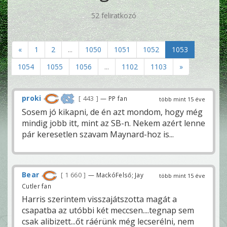
52 feliratkozó
«
1
2
...
1050
1051
1052
1053
1054
1055
1056
...
1102
1103
»
proki
443
— PP fan
több mint 15 éve
Sosem jó kikapni, de én azt mondom, hogy még
mindig jobb itt, mint az SB-n. Nekem azért lenne
pár keresetlen szavam Maynard-hoz is...
Bear
1 660
— MackóFelső; Jay
több mint 15 éve
Cutler fan
Harris szerintem visszajátszotta magát a
csapatba az utóbbi két meccsen....tegnap sem
csak alibizett...őt ráérünk még lecserélni, nem