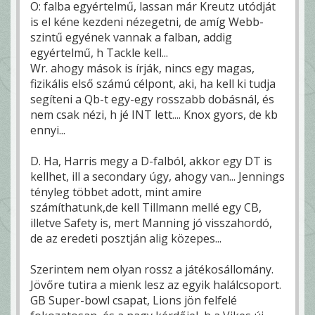
O: falba egyértelmű, lassan már Kreutz utódját
is el kéne kezdeni nézegetni, de amíg Webb-
szintű egyének vannak a falban, addig
egyértelmű, h Tackle kell...
Wr. ahogy mások is írják, nincs egy magas,
fizikális első számú célpont, aki, ha kell ki tudja
segíteni a Qb-t egy-egy rosszabb dobásnál, és
nem csak nézi, h jé INT lett.... Knox gyors, de kb
ennyi...
D. Ha, Harris megy a D-falból, akkor egy DT is
kellhet, ill a secondary úgy, ahogy van... Jennings
tényleg többet adott, mint amire
számíthatunk,de kell Tillmann mellé egy CB,
illetve Safety is, mert Manning jó visszahordó,
de az eredeti posztján alig közepes...
Szerintem nem olyan rossz a játékosállomány.
Jövőre tutira a mienk lesz az egyik halálcsoport.
GB Super-bowl csapat, Lions jön felfelé