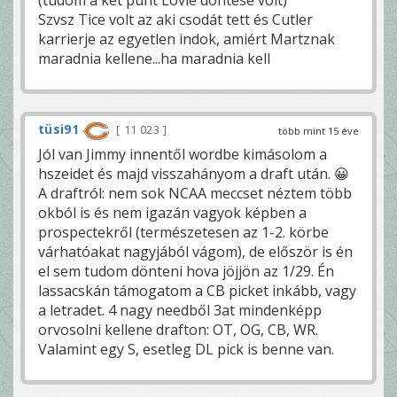
(tudom a két punt Lovie döntése volt)
Szvsz Tice volt az aki csodát tett és Cutler
karrierje az egyetlen indok, amiért Martznak
maradnia kellene...ha maradnia kell
tüsi91
11 023
több mint 15 éve
Jól van Jimmy innentől wordbe kimásolom a
hszeidet és majd visszahányom a draft után. 😀
A draftról: nem sok NCAA meccset néztem több
okból is és nem igazán vagyok képben a
prospectekről (természetesen az 1-2. körbe
várhatóakat nagyjából vágom), de először is én
el sem tudom dönteni hova jöjjön az 1/29. Én
lassacskán támogatom a CB picket inkább, vagy
a letradet. 4 nagy needből 3at mindenképp
orvosolni kellene drafton: OT, OG, CB, WR.
Valamint egy S, esetleg DL pick is benne van.