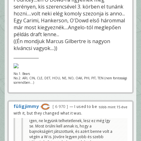
serényen, kis szerencsével 3. körben el tunánk
hozni.....volt neki elég komoly szezonja is anno...
Egy Carimi, Hankerson, O'Dowd első hárommal
már most kiegyeznék....Angelo-tól meglepően
példás draft lenne...
((Én mondjuk Marcus Gilbertre is nagyon
kíváncsi vagyok....))
No.1. Bears
No.2. ARI, CIN, CLE, DET, HOU, NE, NO, OAK, PHI, PIT, TEN (nem fontossági
sorrendben...)
füligjimmy
6 970
— I used to be
több mint 15 éve
with it, but they changed what it was.
igen, ne legyünk telhetetlenek, lesz ez még így
se. Most örülni kell annak is, hogy a
bajnokságért játszottunk, és azért benne volt a
végén a W is. Jövőre legyen jobb és szebb