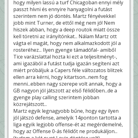
hogy milyen lassú a turf Chicagoban ennyi mély
passzt hívni és ennyire hanyagolni a futást
szerintem nem jó döntés. Martz fényévekkel
jobb mint Turner, de ettől még nem jó! Nem
hiszek abban, hogy a deep routok miatt össze
kell töretni az irányítónkat... Nálam Martz ott
vágta el magát, hogy nem alkalmazkodott jól a
rosteréhez... Ilyen gyenge támadófal- amiből
Tice varázslattal hozta ki ezt a teljesítményt-,
ami igazából a futást tudja igazán segíteni azt
miért próbáljuk a Capers féle változatos blitzek
ellen arra kérni, hogy kitartson...nem fog
menni...ebben nagy szerepe volt annak, hogy a
GB nagyon jól játszott az első félidőben...de a
gyenge play calling szerintem jobban
közrejátszott...
Martz egyik legnagyobb bűne, hogy egy ilyen
jól játszó defense, amelyik 14ponton tartotta a
liga egyik legjobb offense-ét az megérdemelné,
hogy az Offense 0-ás félidőt ne produkáljon...