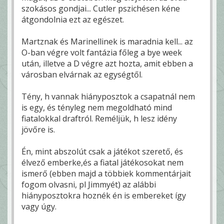
szokásos gondjai... Cutler pszichésen kéne
átgondolnia ezt az egészet.
Martznak és Marinellinek is maradnia kell... az
O-ban végre volt fantázia főleg a bye week
után, illetve a D végre azt hozta, amit ebben a
városban elvárnak az egységtől.
Tény, h vannak hiányposztok a csapatnál nem
is egy, és tényleg nem megoldható mind
fiatalokkal draftról. Reméljük, h lesz idény
jövőre is.
Én, mint abszolút csak a játékot szerető, és
élvező emberke,és a fiatal játékosokat nem
ismerő (ebben majd a többiek kommentárjait
fogom olvasni, pl Jimmyét) az alábbi
hiányposztokra hoznék én is embereket így
vagy úgy.