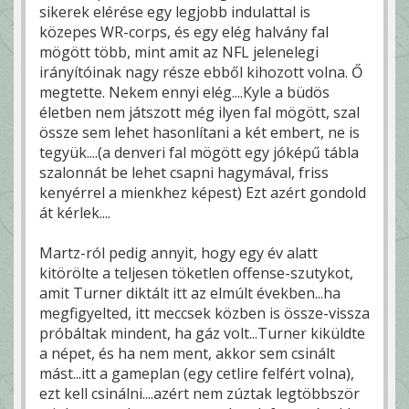
sikerek elérése egy legjobb indulattal is
közepes WR-corps, és egy elég halvány fal
mögött több, mint amit az NFL jelenelegi
irányítóinak nagy része ebből kihozott volna. Ő
megtette. Nekem ennyi elég....Kyle a büdös
életben nem játszott még ilyen fal mögött, szal
össze sem lehet hasonlítani a két embert, ne is
tegyük....(a denveri fal mögött egy jóképű tábla
szalonnát be lehet csapni hagymával, friss
kenyérrel a mienkhez képest) Ezt azért gondold
át kérlek....
Martz-ról pedig annyit, hogy egy év alatt
kitörölte a teljesen töketlen offense-szutykot,
amit Turner diktált itt az elmúlt években...ha
megfigyelted, itt meccsek közben is össze-vissza
próbáltak mindent, ha gáz volt...Turner kiküldte
a népet, és ha nem ment, akkor sem csinált
mást...itt a gameplan (egy cetlire felfért volna),
ezt kell csinálni....azért nem zúztak legtöbbször