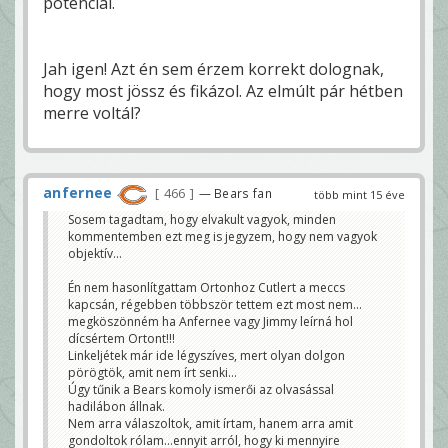
potenciál.
Jah igen! Azt én sem érzem korrekt dolognak,
hogy most jössz és fikázol. Az elmúlt pár hétben
merre voltál?
anfernee
466
— Bears fan
több mint 15 éve
Sosem tagadtam, hogy elvakult vagyok, minden
kommentemben ezt meg is jegyzem, hogy nem vagyok
objektív...
Én nem hasonlítgattam Ortonhoz Cutlert a meccs
kapcsán, régebben többször tettem ezt most nem...
megköszönném ha Anfernee vagy Jimmy leírná hol
dícsértem Ortont!!!
Linkeljétek már ide légyszíves, mert olyan dolgon
pörögtök, amit nem írt senki...
Úgy tűnik a Bears komoly ismerői az olvasással
hadilábon állnak.
Nem arra válaszoltok, amit írtam, hanem arra amit
gondoltok rólam...ennyit arról, hogy ki mennyire