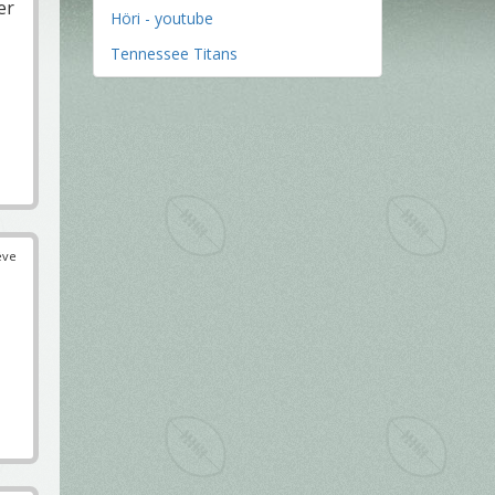
er
Höri - youtube
Tennessee Titans
éve