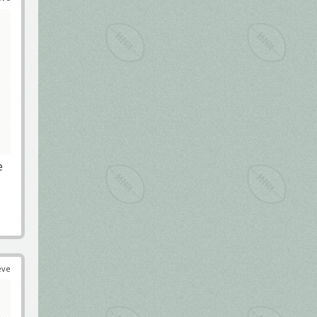
e
éve