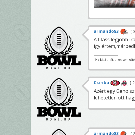
armando83
8
A Class legjobb i
így értem,márpedi
"Ha kicsi a tét, a kedvem söté
Csiriba
2
Azért egy Geno sz
lehetetlen ott hagyn
armando83
8