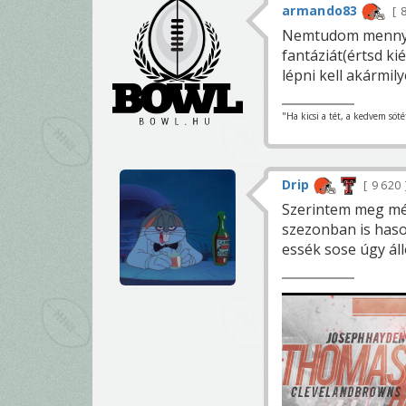
armando83
8
Nemtudom mennyi 
fantáziát(értsd k
lépni kell akármi
"Ha kicsi a tét, a kedvem söté
Drip
9 620
Szerintem meg még
szezonban is haso
essék sose úgy ál