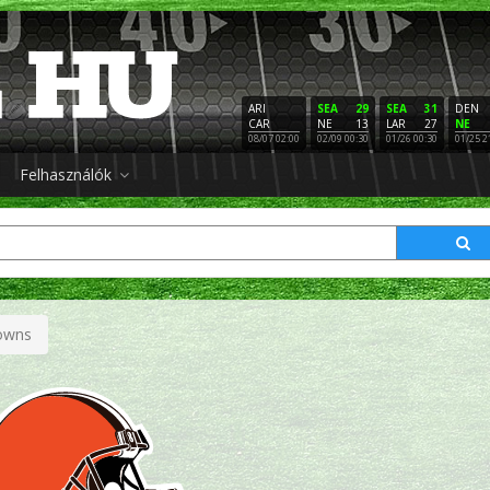
ARI
SEA
29
SEA
31
DEN
CAR
NE
13
LAR
27
NE
08/07 02:00
02/09 00:30
01/26 00:30
01/25 2
Felhasználók
owns