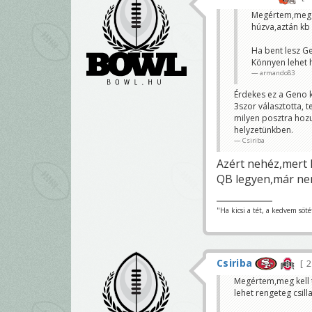
Megértem,meg kel
húzva,aztán kb 
Ha bent lesz G
Könnyen lehet h
armando83
Érdekes ez a Geno k
3szor választotta, t
milyen posztra hozun
helyzetünkben.
Csiriba
Azért nehéz,mert 
QB legyen,már nem
"Ha kicsi a tét, a kedvem söté
Csiriba
2
Megértem,meg kell ta
lehet rengeteg csil