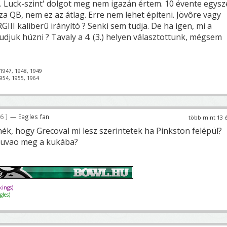
v. Luck-szint' dolgot meg nem igazán értem. 10 évente egysz
asza QB, nem ez az átlag. Erre nem lehet építeni. Jövôre vagy
GIII kaliberû irányító ? Senki sem tudja. De ha igen, mi a
 tudjuk húzni ? Tavaly a 4. (3.) helyen választottunk, mégsem
1947, 1948, 1949
954, 1955, 1964
56
— Eagles fan
több mint 13 
ék, hogy Grecoval mi lesz szerintetek ha Pinkston felépül?
auvao meg a kukába?
ings)
les)