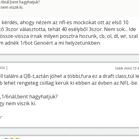
/6nál,bent hagyhatjuk?
nem viszik ki.
 kérdés, ahogy nézem az nfl-es mockokat ott az első 10
tő 3szor választotta, tehát 40 esélyből 3szor. Nem sok... Ide
össze-vissza írnak milyen posztra hozunk, cb, ol, dl, wr, szal
em adnék 1/6ot Genoért a mi helyzetünkben.
04
több mint 13 
találni a QB-t,aztán jöhet a többi,fura ez a draft class,túl l
b lehet rengeteg csillag kerük ki ebben az évben az NFL-be.
,1/6nál,bent hagyhatjuk?
y nem viszik ki.
t"