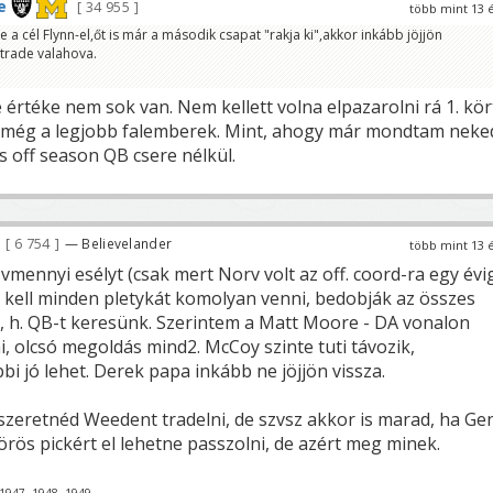
e
34 955
több mint 13 
a cél Flynn-el,őt is már a második csapat "rakja ki",akkor inkább jöjjön
rade valahova.
értéke nem sok van. Nem kellett volna elpazarolni rá 1. kör
 még a legjobb falemberek. Mint, ahogy már mondtam neke
s off season QB csere nélkül.
6 754
— Believelander
több mint 13 
 vmennyi esélyt (csak mert Norv volt az off. coord-ra egy évig
 kell minden pletykát komolyan venni, bedobják az összes
k, h. QB-t keresünk. Szerintem a Matt Moore - DA vonalon
, olcsó megoldás mind2. McCoy szinte tuti távozik,
i jó lehet. Derek papa inkább ne jöjjön vissza.
eretnéd Weedent tradelni, de szvsz akkor is marad, ha Ge
körös pickért el lehetne passzolni, de azért meg minek.
1947, 1948, 1949