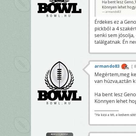
Ha bent lesz Geno,1
Könnyen lehet hogy 
armando83
Érdekes ez a Geno
pickből a 4 szakér
senki sem jósolja, 
találgatnak. Én n
armando83
8
Megértem,meg kell 
van húzva,aztán k
Ha bent lesz Geno
Könnyen lehet hog
"Ha kicsi a tét, a kedvem söté