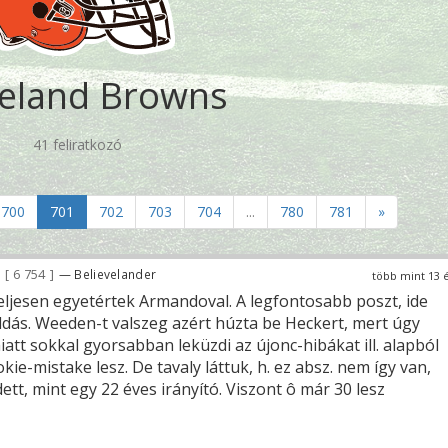
veland Browns
41 feliratkozó
700
701
702
703
704
...
780
781
»
6 754
— Believelander
több mint 13 
ljesen egyetértek Armandoval. A legfontosabb poszt, ide
dás. Weeden-t valszeg azért húzta be Heckert, mert úgy
att sokkal gyorsabban leküzdi az újonc-hibákat ill. alapból
kie-mistake lesz. De tavaly láttuk, h. ez absz. nem így van,
t, mint egy 22 éves irányító. Viszont ô már 30 lesz