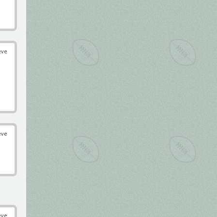
éve
éve
éve