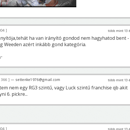
04
több mint 13 
rányítója,tehát ha van irányító gondod nem hagyhatod bent -
g Weeden azért inkább gond kategória.
t"
 366
— settenke1976@gmail.com
több mint 13 
tem nem egy RG3 szintű, vagy Luck szintű franchise qb akit
i 6. pickre...
04
több mint 13 