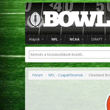
Alapok
NFL
NCAA
DRAFT
Fórum
NFL - Csapatfórumok
Cleveland Br