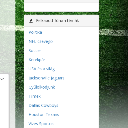
Felkapott fórum témák
Politika
NFL csevegő
Soccer
Kerékpár
USA és a világ
Jacksonville Jaguars
éve
Gyűlölködjünk
Filmek
Dallas Cowboys
Houston Texans
Vizes Sportok