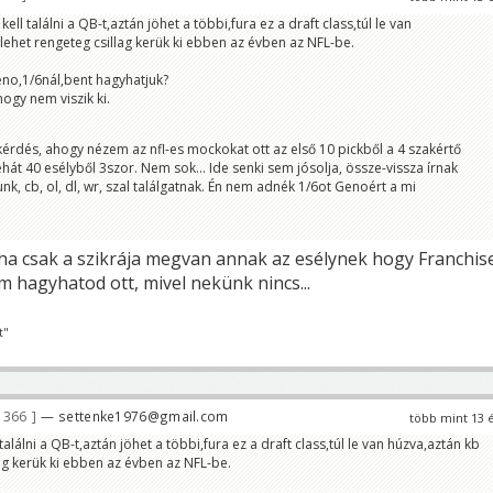
l találni a QB-t,aztán jöhet a többi,fura ez a draft class,túl le van
lehet rengeteg csillag kerük ki ebben az évben az NFL-be.
eno,1/6nál,bent hagyhatjuk?
ogy nem viszik ki.
érdés, ahogy nézem az nfl-es mockokat ott az első 10 pickből a 4 szakértő
ehát 40 esélyből 3szor. Nem sok... Ide senki sem jósolja, össze-vissza írnak
k, cb, ol, dl, wr, szal találgatnak. Én nem adnék 1/6ot Genoért a mi
ha csak a szikrája megvan annak az esélynek hogy Franchis
 hagyhatod ott, mivel nekünk nincs...
t"
 366
— settenke1976@gmail.com
több mint 13 
lálni a QB-t,aztán jöhet a többi,fura ez a draft class,túl le van húzva,aztán kb
lag kerük ki ebben az évben az NFL-be.