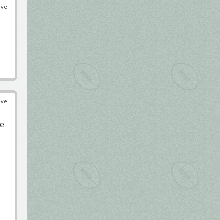
éve
éve
ne