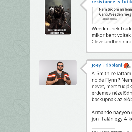
resistance is futil
Nem tudom mi lenne 
Geno,Weeden meg t
armando83
Weeden-nek trade 
mikor bent voltak
Clevelandben ninc
Joey Tribbiani
A. Smith-re láttam
no de Flynn ? Nem
nevet, mert tudjá
érdemes nézelôdni
backupnak az elôbb
Armando nagyon sz
jön. Talán egy 4. 
AAFC Championships: 1946, 