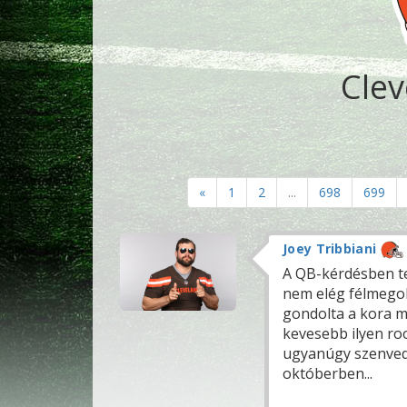
Cle
«
1
2
...
698
699
Joey Tribbiani
A QB-kérdésben te
nem elég félmegol
gondolta a kora mi
kevesebb ilyen roo
ugyanúgy szenvedet
októberben...