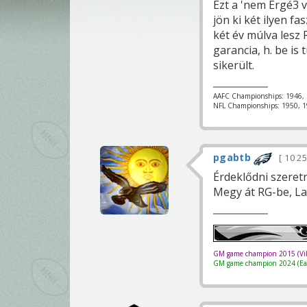
Ezt a 'nem Ergé3 
jön ki két ilyen f
két év múlva lesz R
garancia, h. be is
sikerült.
AAFC Championships: 1946, 
NFL Championships: 1950, 1
pgabtb
10 2
Érdeklődni szeretn
Megy át RG-be, L
GM game champion 2015 (Vik
GM game champion 2024 (Eag