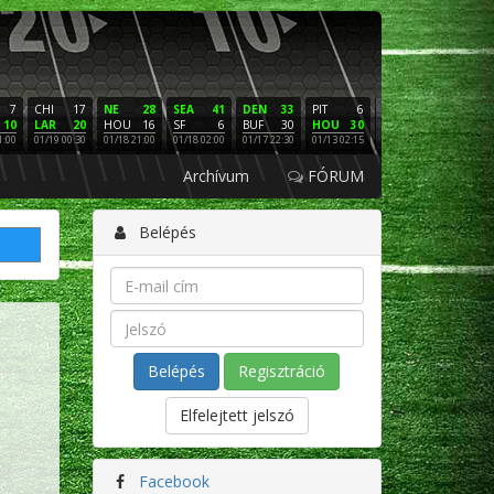
7
CHI
17
NE
28
SEA
41
DEN
33
PIT
6
NE
16
PHI
10
LAR
20
HOU
16
SF
6
BUF
30
HOU
30
LAC
3
SF
1:00
01/19 00:30
01/18 21:00
01/18 02:00
01/17 22:30
01/13 02:15
01/12 02:00
01/11 22:
Archívum
FÓRUM
Belépés
Regisztráció
Elfelejtett jelszó
Facebook