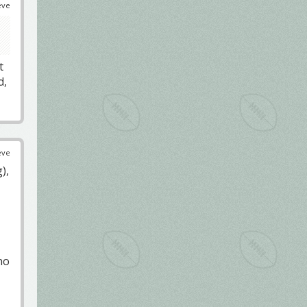
éve
t
d,
éve
),
no