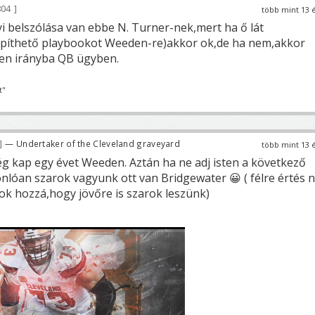
04
több mint 13 
belszólása van ebbe N. Turner-nek,mert ha ő lát
iépíthető playbookot Weeden-re)akkor ok,de ha nem,akkor
lyen irányba QB ügyben.
t"
— Undertaker of the Cleveland graveyard
több mint 13 
 kap egy évet Weeden. Aztán ha ne adj isten a következő
nlóan szarok vagyunk ott van Bridgewater 😀 ( félre értés 
lok hozzá,hogy jövőre is szarok leszünk)