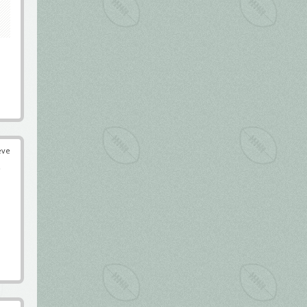
éve
e