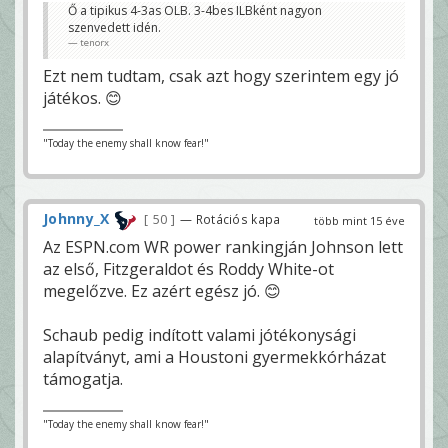
Ő a tipikus 4-3as OLB. 3-4bes ILBként nagyon
szenvedett idén.
tenorx
Ezt nem tudtam, csak azt hogy szerintem egy jó
játékos. 😊
"Today the enemy shall know fear!"
Johnny_X
50
— Rotációs kapa
több mint 15 éve
Az ESPN.com WR power rankingján Johnson lett
az első, Fitzgeraldot és Roddy White-ot
megelőzve. Ez azért egész jó. 😊
Schaub pedig indított valami jótékonysági
alapítványt, ami a Houstoni gyermekkórházat
támogatja.
"Today the enemy shall know fear!"