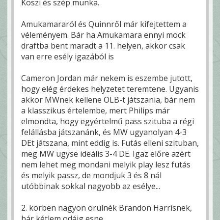
Köszi és szép munka.
Amukamararól és Quinnről már kifejtettem a
véleményem. Bár ha Amukamara ennyi mock
draftba bent maradt a 11. helyen, akkor csak
van erre esély igazából is
Cameron Jordan már nekem is eszembe jutott,
hogy elég érdekes helyzetet teremtene. Ugyanis
akkor MWnek kellene OLB-t játszania, bár nem
a klasszikus értelembe, mert Philips már
elmondta, hogy egyértelmű pass szituba a régi
felállásba játszanánk, és MW ugyanolyan 4-3
DEt játszana, mint eddig is. Futás elleni szituban,
meg MW ugyse ideális 3-4 DE. Igaz előre azért
nem lehet meg mondani melyik play lesz futás
és melyik passz, de mondjuk 3 és 8 nál
utóbbinak sokkal nagyobb az esélye...
2. körben nagyon örülnék Brandon Harrisnek,
bár kétlem odáig esne