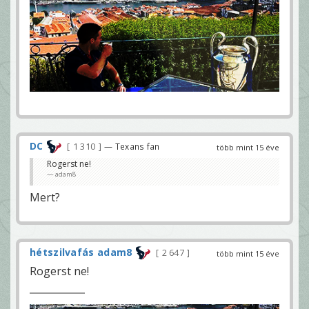
DC
1 310
— Texans fan
több mint 15 éve
Rogerst ne!
adam8
Mert?
hétszilvafás adam8
2 647
több mint 15 éve
Rogerst ne!