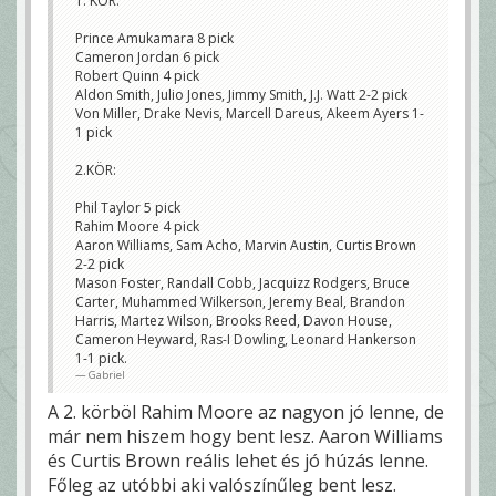
1. KÖR:
Prince Amukamara 8 pick
Cameron Jordan 6 pick
Robert Quinn 4 pick
Aldon Smith, Julio Jones, Jimmy Smith, J.J. Watt 2-2 pick
Von Miller, Drake Nevis, Marcell Dareus, Akeem Ayers 1-
1 pick
2.KÖR:
Phil Taylor 5 pick
Rahim Moore 4 pick
Aaron Williams, Sam Acho, Marvin Austin, Curtis Brown
2-2 pick
Mason Foster, Randall Cobb, Jacquizz Rodgers, Bruce
Carter, Muhammed Wilkerson, Jeremy Beal, Brandon
Harris, Martez Wilson, Brooks Reed, Davon House,
Cameron Heyward, Ras-I Dowling, Leonard Hankerson
1-1 pick.
Gabriel
A 2. körböl Rahim Moore az nagyon jó lenne, de
már nem hiszem hogy bent lesz. Aaron Williams
és Curtis Brown reális lehet és jó húzás lenne.
Főleg az utóbbi aki valószínűleg bent lesz.