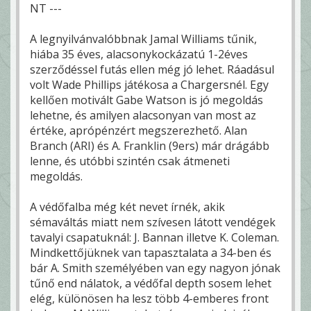
NT ---
A legnyilvánvalóbbnak Jamal Williams tűnik,
hiába 35 éves, alacsonykockázatú 1-2éves
szerződéssel futás ellen még jó lehet. Ráadásul
volt Wade Phillips játékosa a Chargersnél. Egy
kellően motivált Gabe Watson is jó megoldás
lehetne, és amilyen alacsonyan van most az
értéke, aprópénzért megszerezhető. Alan
Branch (ARI) és A. Franklin (9ers) már drágább
lenne, és utóbbi szintén csak átmeneti
megoldás.
A védőfalba még két nevet írnék, akik
sémaváltás miatt nem szívesen látott vendégek
tavalyi csapatuknál: J. Bannan illetve K. Coleman.
Mindkettőjüknek van tapasztalata a 34-ben és
bár A. Smith személyében van egy nagyon jónak
tűnő end nálatok, a védőfal depth sosem lehet
elég, különösen ha lesz több 4-emberes front