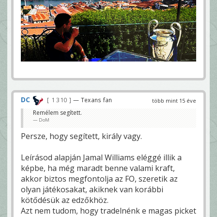
DC
1 310
— Texans fan
több mint 15 éve
Remélem segített.
DoM
Persze, hogy segített, király vagy.
Leírásod alapján Jamal Williams eléggé illik a
képbe, ha még maradt benne valami kraft,
akkor biztos megfontolja az FO, szeretik az
olyan játékosakat, akiknek van korábbi
kötődésük az edzőkhöz.
Azt nem tudom, hogy tradelnénk e magas picket