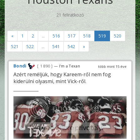
21 feliratkozó
«
1
2
...
516
517
518
519
520
521
522
...
541
542
»
Bondi
1 890
— I'm a Texan
több mint 15 éve
Azért reméljük, hogy Kareem-ről nem fog
kiderülni olyasmi, mint Vick-ről.