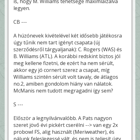
is, hogy M. Williams tehetsége maximlaizálva
legyen.
CB ---
A húzónevek kivételével két idősebb játékosra
úgy tűnik nem tart igényt csapata (új
szerződésről tárgyaljanak): C. Rogers (WAS) és
B. Williams (ATL). A korábbi redskint biztos jól
meg kellene fizetni, de ezért ha nem sérült,
akkor egy jó cornert szerez a csapat, míg
Williams szintén sérült volt tavaly, de átlagos
no.2, amiben gondolom hiány van nálatok.
McManis nem tudott megragadni így sem?
S ---
Először a legnyilvánvalóbb. A Pats nagyon
szeret jövő évi pickért cserélni --> van egy 2x
probowl FS, alig használt (Meriweather), és
nálunk feleslegessé vált, és nem is teljesít úgy,