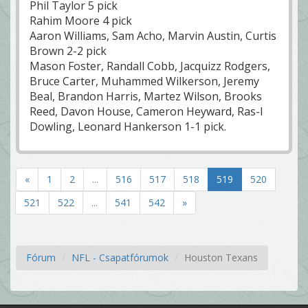
Phil Taylor 5 pick
Rahim Moore 4 pick
Aaron Williams, Sam Acho, Marvin Austin, Curtis
Brown 2-2 pick
Mason Foster, Randall Cobb, Jacquizz Rodgers,
Bruce Carter, Muhammed Wilkerson, Jeremy
Beal, Brandon Harris, Martez Wilson, Brooks
Reed, Davon House, Cameron Heyward, Ras-I
Dowling, Leonard Hankerson 1-1 pick.
«
1
2
...
516
517
518
519
520
521
522
...
541
542
»
Fórum
NFL - Csapatfórumok
Houston Texans