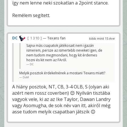
így nem lenne neki szokatlan a 2point stance.
Remélem segített.
DC
1 310
— Texans fan
több mint 15 éve
Sajna más csapatok játékosait nem igazán
ismerem, persze az ismertebb neveket igen, de
nem tudom megmondani, hogy kit érdemes
hozni és kit nem az FAról.
DC
Melyik posztok érdekelnének a mostani Texans miatt?
DoM
A hiány posztok, NT, CB, 3-4 OLB, S (olyan aki
azért nem rossz coverben) 😊 Nyilván tisztába
vagyok vele, ki az az Ike Taylor, Dawan Landry
vagy Asomugha, de sok név van itt, akiről még
asse tudom melyik csapatban játszik 😊