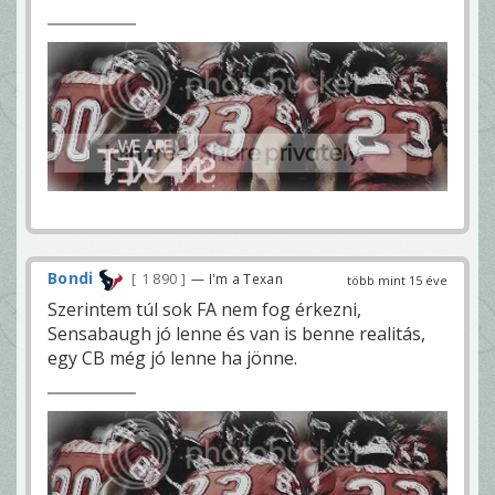
Bondi
1 890
— I'm a Texan
több mint 15 éve
Szerintem túl sok FA nem fog érkezni,
Sensabaugh jó lenne és van is benne realitás,
egy CB még jó lenne ha jönne.