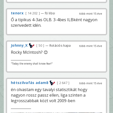
tenorx
14 202
— fő libsi
több mint 15 éve
Ő a tipikus 4-3as OLB. 3-4bes ILBként nagyon
szenvedett idén.
Johnny_X
50
— Rotációs kapa
több mint 15 éve
Rocky McIntosh? 😊
"Today the enemy shall know fear!"
hétszilvafás adam8
2 647
több mint 15 éve
én olvastam egy tavalyi statisztikát hogy
nagyon rossz passz ellen, liga szinten a
legrosszabbak közt volt 2009-ben