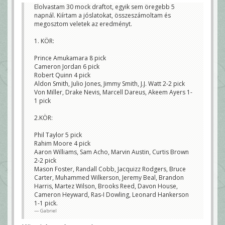
Elolvastam 30 mock draftot, egyik sem öregebb 5
napnál. Kiírtam a jóslatokat, összeszámoltam és
megosztom veletek az eredményt.
1. KÖR:
Prince Amukamara 8 pick
Cameron Jordan 6 pick
Robert Quinn 4 pick
Aldon Smith, Julio Jones, Jimmy Smith, J.J. Watt 2-2 pick
Von Miller, Drake Nevis, Marcell Dareus, Akeem Ayers 1-
1 pick
2.KÖR:
Phil Taylor 5 pick
Rahim Moore 4 pick
Aaron Williams, Sam Acho, Marvin Austin, Curtis Brown
2-2 pick
Mason Foster, Randall Cobb, Jacquizz Rodgers, Bruce
Carter, Muhammed Wilkerson, Jeremy Beal, Brandon
Harris, Martez Wilson, Brooks Reed, Davon House,
Cameron Heyward, Ras-I Dowling, Leonard Hankerson
1-1 pick.
Gabriel