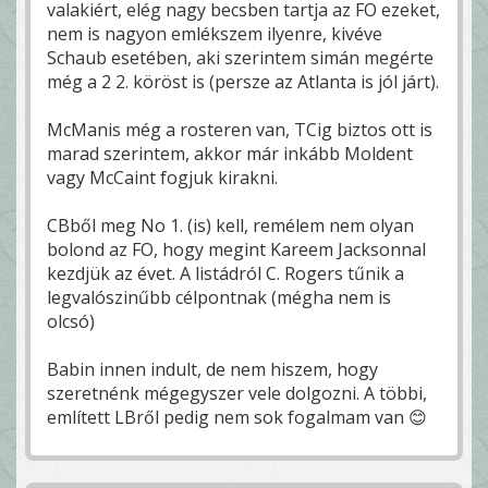
valakiért, elég nagy becsben tartja az FO ezeket,
nem is nagyon emlékszem ilyenre, kivéve
Schaub esetében, aki szerintem simán megérte
még a 2 2. köröst is (persze az Atlanta is jól járt).
McManis még a rosteren van, TCig biztos ott is
marad szerintem, akkor már inkább Moldent
vagy McCaint fogjuk kirakni.
CBből meg No 1. (is) kell, remélem nem olyan
bolond az FO, hogy megint Kareem Jacksonnal
kezdjük az évet. A listádról C. Rogers tűnik a
legvalószinűbb célpontnak (mégha nem is
olcsó)
Babin innen indult, de nem hiszem, hogy
szeretnénk mégegyszer vele dolgozni. A többi,
említett LBről pedig nem sok fogalmam van 😊