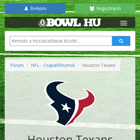
Belépés
Regisztráció
Fórum
NFL - Csapatfórumok
Houston Texans
Houston Texans