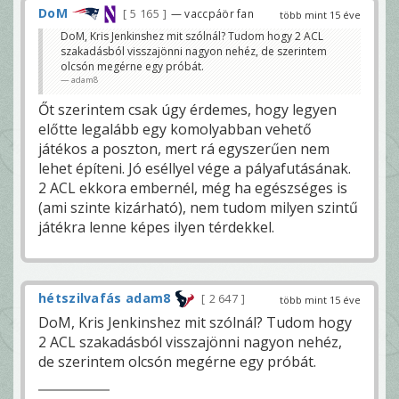
DoM
5 165
— vaccpáör fan
több mint 15 éve
DoM, Kris Jenkinshez mit szólnál? Tudom hogy 2 ACL
szakadásból visszajönni nagyon nehéz, de szerintem
olcsón megérne egy próbát.
adam8
Őt szerintem csak úgy érdemes, hogy legyen
előtte legalább egy komolyabban vehető
játékos a poszton, mert rá egyszerűen nem
lehet építeni. Jó eséllyel vége a pályafutásának.
2 ACL ekkora embernél, még ha egészséges is
(ami szinte kizárható), nem tudom milyen szintű
játékra lenne képes ilyen térdekkel.
hétszilvafás adam8
2 647
több mint 15 éve
DoM, Kris Jenkinshez mit szólnál? Tudom hogy
2 ACL szakadásból visszajönni nagyon nehéz,
de szerintem olcsón megérne egy próbát.