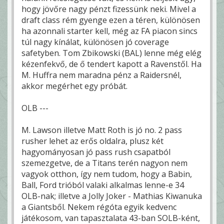
hogy jövőre nagy pénzt fizessünk neki. Mivel a
draft class rém gyenge ezen a téren, különösen
ha azonnali starter kell, még az FA piacon sincs
túl nagy kínálat, különösen jó coverage
safetyben. Tom Zbikowski (BAL) lenne még elég
kézenfekvő, de ő tendert kapott a Ravenstől. Ha
M. Huffra nem maradna pénz a Raidersnél,
akkor megérhet egy próbát.
OLB ---
M. Lawson illetve Matt Roth is jó no. 2 pass
rusher lehet az erős oldalra, plusz két
hagyományosan jó pass rush csapatból
szemezgetve, de a Titans terén nagyon nem
vagyok otthon, így nem tudom, hogy a Babin,
Ball, Ford trióból valaki alkalmas lenne-e 34
OLB-nak; illetve a Jolly Joker - Mathias Kiwanuka
a Giantsből. Nekem régóta egyik kedvenc
játékosom, van tapasztalata 43-ban SOLB-ként,