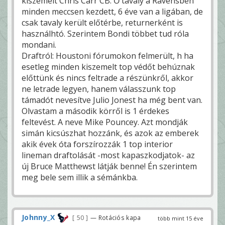
kiszemelt Chris Carr CB. Ő tavaly a Ravensben
minden meccsen kezdett, 6 éve van a ligában, de
csak tavaly került előtérbe, returnerként is
használhtó. Szerintem Bondi többet tud róla
mondani.
Draftról: Houstoni fórumokon felmerült, h ha
esetleg minden kiszemelt top védőt behúznak
előttünk és nincs feltrade a részünkről, akkor
ne letrade legyen, hanem válasszunk top
támadót nevesítve Julio Jonest ha még bent van.
Olvastam a második körről is 1 érdekes
feltevést. A neve Mike Pouncey. Azt mondják
simán kicsúszhat hozzánk, és azok az emberek
akik évek óta forszírozzák 1 top interior
lineman draftolását -most kapaszkodjatok- az
új Bruce Matthewst látják benne! Én szerintem
meg bele sem illik a sémánkba.
Johnny_X
50
— Rotációs kapa
több mint 15 éve