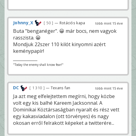
Johnny_X
50
— Rotációs kapa
több mint 15 éve
Buta "benganéger". 😀 már bocs, nem vagyok
rasszista. 😀
Mondjuk 22szer 110 kilót kinyomni azért
keménypapír!
"Today the enemy shall know fear!"
DC
1 310
— Texans fan
több mint 15 éve
Ja azt meg elfelejtettem megírni, hogy közbe
volt egy kis balhé Kareem Jacksonnal. A
Dominikai Köztársaságban nyaralt és rész vett
egy kakasviadalon (ott törvényes) és nagy
okosan erről felrakott képeket a twitterére...