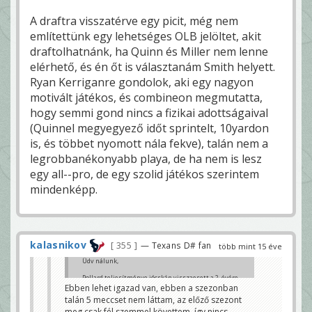
A draftra visszatérve egy picit, még nem
említettünk egy lehetséges OLB jelöltet, akit
draftolhatnánk, ha Quinn és Miller nem lenne
elérhető, és én őt is választanám Smith helyett.
Ryan Kerriganre gondolok, aki egy nagyon
motivált játékos, és combineon megmutatta,
hogy semmi gond nincs a fizikai adottságaival
(Quinnel megyegyező időt sprintelt, 10yardon
is, és többet nyomott nála fekve), talán nem a
legrobbanékonyabb playa, de ha nem is lesz
egy all--pro, de egy szolid játékos szerintem
mindenképp.
kalasnikov
355
— Texans D# fan
több mint 15 éve
Üdv nálunk,
Pollard teljesítménye jócskán visszaesett a 2. évére
és ő inkább futás ellen jó és Wade-nek egy sokkal
Ebben lehet igazad van, ebben a szezonban
jobb cover SS kell
talán 5 meccset nem láttam, az előző szezont
Bondi
meg csak fél szemmel követtem, így nincs