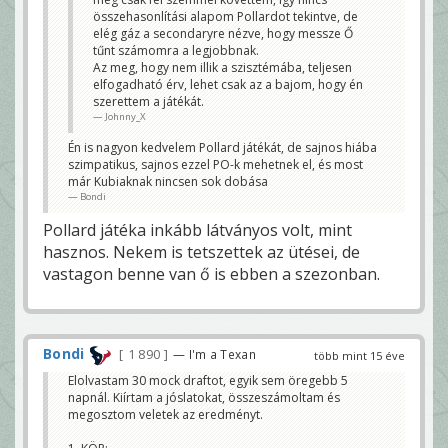
összehasonlítási alapom Pollardot tekintve, de
elég gáz a secondaryre nézve, hogy messze Ő
tűnt számomra a legjobbnak.
Az meg, hogy nem illik a szisztémába, teljesen
elfogadható érv, lehet csak az a bajom, hogy én
szerettem a játékát.
Johnny_X
Én is nagyon kedvelem Pollard játékát, de sajnos hiába
szimpatikus, sajnos ezzel PO-k mehetnek el, és most
már Kubiaknak nincsen sok dobása
Bondi
Pollard játéka inkább látványos volt, mint
hasznos. Nekem is tetszettek az ütései, de
vastagon benne van ő is ebben a szezonban.
Bondi
1 890
— I'm a Texan
több mint 15 éve
Elolvastam 30 mock draftot, egyik sem öregebb 5
napnál. Kiírtam a jóslatokat, összeszámoltam és
megosztom veletek az eredményt.