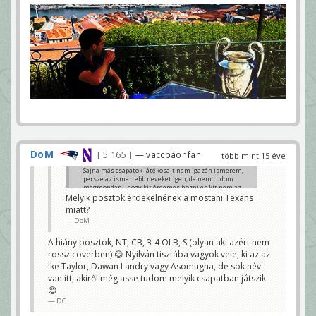
DoM
5 165
— vaccpáör fan
több mint 15 éve
Sajna más csapatok játékosait nem igazán ismerem,
persze az ismertebb neveket igen, de nem tudom
megmondani, hogy kit érdemes hozni és kit nem az
FAról.
Melyik posztok érdekelnének a mostani Texans
DC
miatt?
DoM
A hiány posztok, NT, CB, 3-4 OLB, S (olyan aki azért nem
rossz coverben) 😊 Nyilván tisztába vagyok vele, ki az az
Ike Taylor, Dawan Landry vagy Asomugha, de sok név
van itt, akiről még asse tudom melyik csapatban játszik
😊
DC