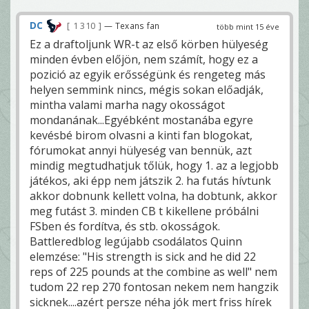
DC
1 310
— Texans fan
több mint 15 éve
Ez a draftoljunk WR-t az első körben hülyeség
minden évben előjön, nem számít, hogy ez a
pozició az egyik erősségünk és rengeteg más
helyen semmink nincs, mégis sokan előadják,
mintha valami marha nagy okosságot
mondanának...Egyébként mostanába egyre
kevésbé birom olvasni a kinti fan blogokat,
fórumokat annyi hülyeség van bennük, azt
mindig megtudhatjuk tőlük, hogy 1. az a legjobb
játékos, aki épp nem játszik 2. ha futás hívtunk
akkor dobnunk kellett volna, ha dobtunk, akkor
meg futást 3. minden CB t kikellene próbálni
FSben és fordítva, és stb. okosságok.
Battleredblog legújabb csodálatos Quinn
elemzése: "His strength is sick and he did 22
reps of 225 pounds at the combine as well" nem
tudom 22 rep 270 fontosan nekem nem hangzik
sicknek....azért persze néha jók mert friss hírek