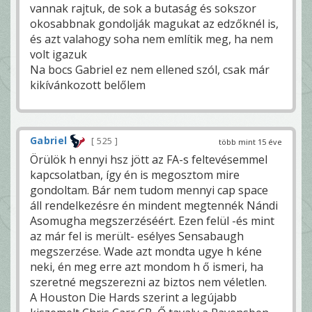
vannak rajtuk, de sok a butaság és sokszor
okosabbnak gondolják magukat az edzőknél is,
és azt valahogy soha nem említik meg, ha nem
volt igazuk
Na bocs Gabriel ez nem ellened szól, csak már
kikívánkozott belőlem
Gabriel
525
több mint 15 éve
Örülök h ennyi hsz jött az FA-s feltevésemmel
kapcsolatban, így én is megosztom mire
gondoltam. Bár nem tudom mennyi cap space
áll rendelkezésre én mindent megtennék Nándi
Asomugha megszerzéséért. Ezen felül -és mint
az már fel is merült- esélyes Sensabaugh
megszerzése. Wade azt mondta ugye h kéne
neki, én meg erre azt mondom h ő ismeri, ha
szeretné megszerezni az biztos nem véletlen.
A Houston Die Hards szerint a legújabb