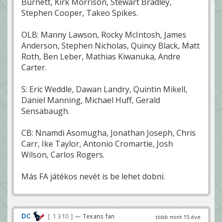
Burnett, Kirk Morrison, Stewart Bradley,
Stephen Cooper, Takeo Spikes.
OLB: Manny Lawson, Rocky McIntosh, James
Anderson, Stephen Nicholas, Quincy Black, Matt
Roth, Ben Leber, Mathias Kiwanuka, Andre
Carter.
S: Eric Weddle, Dawan Landry, Quintin Mikell,
Daniel Manning, Michael Huff, Gerald
Sensabaugh.
CB: Nnamdi Asomugha, Jonathan Joseph, Chris
Carr, Ike Taylor, Antonio Cromartie, Josh
Wilson, Carlos Rogers.
Más FA játékos nevét is be lehet dobni.
DC
1 310
— Texans fan
több mint 15 éve