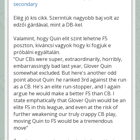
secondary
Elég jó kis cikk. Szerintük nagyobb baj volt az
edzői gárdával, mint a DB-kel.
Valamint, hogy Quin elit szint lehetne FS
poszton, kiváncsi vagyok hogy ki fogjuk e
próbálni egyáltalán.
"Our CBs were super, extraordinarily, horribly,
embarrassingly bad last year, Glover Quin
somewhat excluded. But here's another odd
point about Quin: he ranked 3rd against the run
as a CB. He's an elite run-stopper, and I again
argue he would make a better FS than CB. I
state emphatically that Glover Quin would be an
elite FS in this league, and even at the risk of
further weakening our truly crappy CB play,
moving Quin to FS would be a tremendous
move"