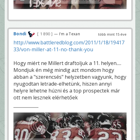
Bondi
1 890
— I'm a Texan
több mint 15 éve
http://www.battleredblog.com/2011/1/18/19417
33/von-miller-at-11-no-thank-you
Hogy miért ne Millert draftoljuk a 11. helyen.....
Mondjuk én még mindig azt mondom hogy
abban a "szerencsés" helyzetben vagyunk, hogy
nyugodtan letrade-elhetünk, hiszen annyi
helyre lehetne húzni és a top prospectek már
ott nem lesznek elérhetőek