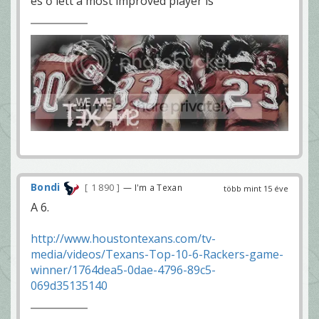
és ő lett a most improved player is
Bondi
1 890
— I'm a Texan
több mint 15 éve
A 6.
http://www.houstontexans.com/tv-
media/videos/Texans-Top-10-6-Rackers-game-
winner/1764dea5-0dae-4796-89c5-
069d35135140