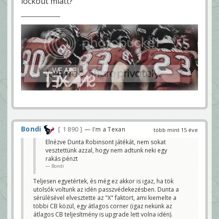
lockout miatt?
Bondi
1 890
— I'm a Texan
több mint 15 éve
Elnézve Dunta Robinsont játékát, nem sokat
vesztettünk azzal, hogy nem adtunk neki egy
rakás pénzt
Bondi
Teljesen egyetértek, és még ez akkor is igaz, ha tök
utolsók voltunk az idén passzvédekezésben. Dunta a
sérülésével elvesztette az "X" faktort, ami kiemelte a
többi CB közül, egy átlagos corner (igaz nekünk az
átlagos CB teljesítmény is upgrade lett volna idén).