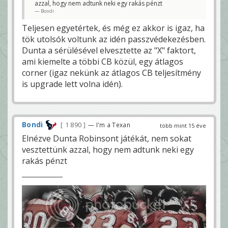
azzal, hogy nem adtunk neki egy rakás pénzt
Bondi
Teljesen egyetértek, és még ez akkor is igaz, ha
tök utolsók voltunk az idén passzvédekezésben.
Dunta a sérülésével elvesztette az "X" faktort,
ami kiemelte a többi CB közül, egy átlagos
corner (igaz nekünk az átlagos CB teljesítmény
is upgrade lett volna idén).
Bondi
1 890
— I'm a Texan
több mint 15 éve
Elnézve Dunta Robinsont játékát, nem sokat
vesztettünk azzal, hogy nem adtunk neki egy
rakás pénzt