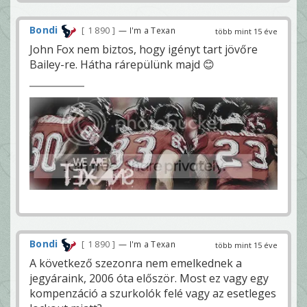
Bondi
1 890
— I'm a Texan
több mint 15 éve
John Fox nem biztos, hogy igényt tart jövőre
Bailey-re. Hátha rárepülünk majd 😊
Bondi
1 890
— I'm a Texan
több mint 15 éve
A következő szezonra nem emelkednek a
jegyáraink, 2006 óta először. Most ez vagy egy
kompenzáció a szurkolók felé vagy az esetleges