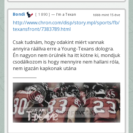
Bondi
1 890
— I'm a Texan
több mint 15 éve
http://www.chron.com/disp/story.mpl/sports/fb/
texansfront/7383789.html
Csak tudnám, hogy odakint miért vannak
annyira ráállva erre a Young-Texans dologra.
Én nagyon nem örülnék ha itt kötne ki, mondjuk
csodálkozom is hogy mennyire nem hallani róla,
nem igazán kapkonak utána