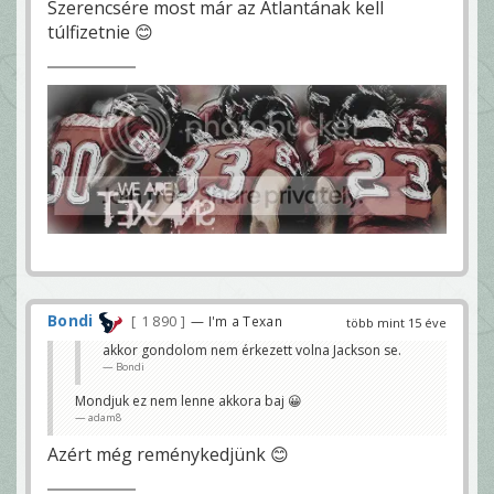
Szerencsére most már az Atlantának kell
túlfizetnie 😊
Bondi
1 890
— I'm a Texan
több mint 15 éve
akkor gondolom nem érkezett volna Jackson se.
Bondi
Mondjuk ez nem lenne akkora baj 😀
adam8
Azért még reménykedjünk 😊