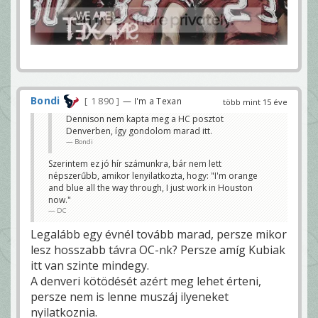
Bondi
1 890
— I'm a Texan
több mint 15 éve
Dennison nem kapta meg a HC posztot
Denverben, így gondolom marad itt.
Bondi
Szerintem ez jó hír számunkra, bár nem lett
népszerűbb, amikor lenyilatkozta, hogy: "I'm orange
and blue all the way through, I just work in Houston
now."
DC
Legalább egy évnél tovább marad, persze mikor
lesz hosszabb távra OC-nk? Persze amíg Kubiak
itt van szinte mindegy.
A denveri kötödését azért meg lehet érteni,
persze nem is lenne muszáj ilyeneket
nyilatkoznia.