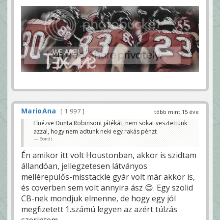
MarioAna
1 997
több mint 15 éve
Elnézve Dunta Robinsont játékát, nem sokat vesztettünk
azzal, hogy nem adtunk neki egy rakás pénzt
Bondi
Én amikor itt volt Houstonban, akkor is szidtam
állandóan, jellegzetesen látványos
mellérepülős-misstackle gyár volt már akkor is,
és coverben sem volt annyira ász 😊. Egy szolid
CB-nek mondjuk elmenne, de hogy egy jól
megfizetett 1.számú legyen az azért túlzás