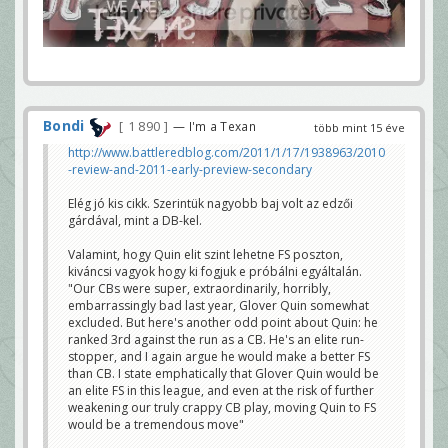
Bondi
1 890
— I'm a Texan
több mint 15 éve
http://www.battleredblog.com/2011/1/17/1938963/2010
-review-and-2011-early-preview-secondary
Elég jó kis cikk. Szerintük nagyobb baj volt az edzői
gárdával, mint a DB-kel.
Valamint, hogy Quin elit szint lehetne FS poszton,
kiváncsi vagyok hogy ki fogjuk e próbálni egyáltalán.
"Our CBs were super, extraordinarily, horribly,
embarrassingly bad last year, Glover Quin somewhat
excluded. But here's another odd point about Quin: he
ranked 3rd against the run as a CB. He's an elite run-
stopper, and I again argue he would make a better FS
than CB. I state emphatically that Glover Quin would be
an elite FS in this league, and even at the risk of further
weakening our truly crappy CB play, moving Quin to FS
would be a tremendous move"