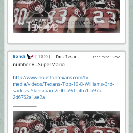
Bondi
1 890
— I'm a Texan
több mint 15 éve
number 8....SuperMario
http://www.houstontexans.com/tv-
media/videos/Texans-Top-10-8-Williams-3rd-
sack-vs-Skins/aacd2c00-a9c0-4b7f-b97a-
2d6762a1ae2a