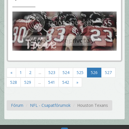
«
1
2
...
523
524
525
526
527
528
529
...
541
542
»
Fórum
NFL - Csapatfórumok
Houston Texans