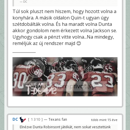
DC
Túl sok pluszt nem hiszem, hogy hozott volna a
konyhára. A másik oldalon Quin-t ugyan úgy
szétdobálták volna. És ha maradt volna Dunta
akkor gondolom nem érkezett volna Jackson se.
Ugyhogy csak a pénzt vitte volna...Na mindegy,
reméljük az új rendszer majd 😊
DC
1 310
— Texans fan
több mint 15 éve
Elnézve Dunta Robinsont játékát, nem sokat vesztettünk