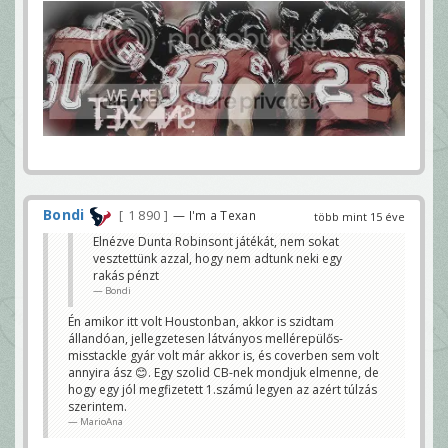
Bondi
1 890
— I'm a Texan
több mint 15 éve
Elnézve Dunta Robinsont játékát, nem sokat
vesztettünk azzal, hogy nem adtunk neki egy
rakás pénzt
Bondi
Én amikor itt volt Houstonban, akkor is szidtam
állandóan, jellegzetesen látványos mellérepülős-
misstackle gyár volt már akkor is, és coverben sem volt
annyira ász 😊. Egy szolid CB-nek mondjuk elmenne, de
hogy egy jól megfizetett 1.számú legyen az azért túlzás
szerintem.
MarioAna