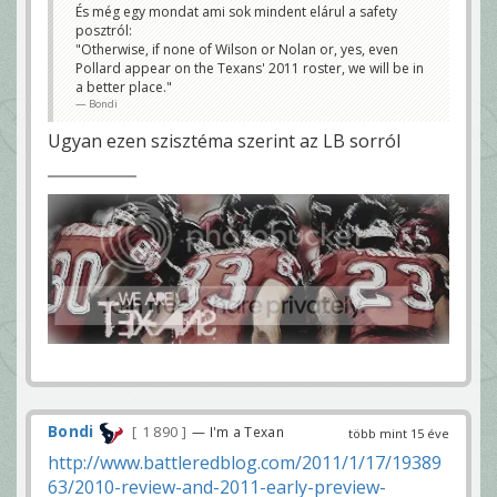
És még egy mondat ami sok mindent elárul a safety
posztról:
"Otherwise, if none of Wilson or Nolan or, yes, even
Pollard appear on the Texans' 2011 roster, we will be in
a better place."
Bondi
Ugyan ezen szisztéma szerint az LB sorról
Bondi
1 890
— I'm a Texan
több mint 15 éve
http://www.battleredblog.com/2011/1/17/19389
63/2010-review-and-2011-early-preview-