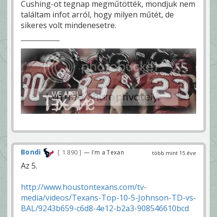
Cushing-ot tegnap megműtötték, mondjuk nem
találtam infot arról, hogy milyen műtét, de
sikeres volt mindenesetre.
Bondi
1 890
— I'm a Texan
több mint 15 éve
Az 5.
http://www.houstontexans.com/tv-
media/videos/Texans-Top-10-5-Johnson-TD-vs-
BAL/9243b659-c6d8-4e12-b2a3-908546610bcd