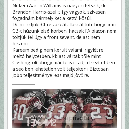
Nekem Aaron Williams is nagyon tetszik, de
Brandon Harris-szel is így vagyok, szívesen
fogadnám bármelyiket a kettő közül.
De mondjuk 34-re való átállásnál tuti, hogy nem
CB-t húzunk első körben, hacsak FA piacon nem
töltjük fel úgy a front sevent, de azt nem
hiszem.
Kareem pedig nem került valami irigylésre
méltó helyzetben, kb azt várták tőle mint
Cushingtól( ahogy már te is irtad), de ezt ebben
a sec-ben lehetetlen volt teljesíteni. Biztosan
jobb teljesítménye lesz majd jövőre.