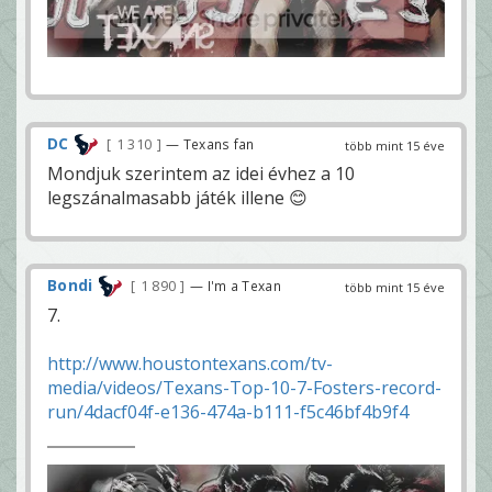
DC
1 310
— Texans fan
több mint 15 éve
Mondjuk szerintem az idei évhez a 10
legszánalmasabb játék illene 😊
Bondi
1 890
— I'm a Texan
több mint 15 éve
7.
http://www.houstontexans.com/tv-
media/videos/Texans-Top-10-7-Fosters-record-
run/4dacf04f-e136-474a-b111-f5c46bf4b9f4