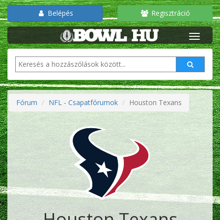
Belépés
Regisztráció
Fórum
NFL - Csapatfórumok
Houston Texans
Houston Texans