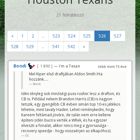
21 feliratkozó
«
1
2
...
523
524
525
526
527
528
529
...
541
542
»
Bondi
1 890
— I'm a Texan
több mint 15 éve
Mel Kiper első draftjában Aldon Smith írta
hozzánk.....
Bondi
Idén tényleg sok minőségi puss rusher lesz a drafton, és
CB is. Például nekem Brandon Harris (CB) is nagyon
tetszik, egy gyengébb CB évben simán top 10-es játékos
lehetne, mint tavaly Haden. Lehet reménykedni, hogy
Kareem feltámad jövőre, de talán nem erre kellene
építeni (idén bucira verték a WRek, és ha egyszer
elveszti a fonalat, akkor nincs meg a gyorsasága -
recovery speedje - hogy visszaérjen az elkapóhoz).
DC