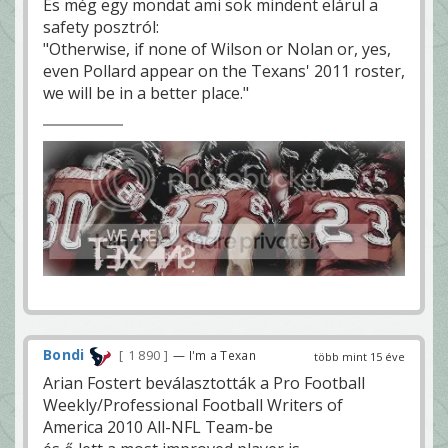
És még egy mondat ami sok mindent elárul a
safety posztról:
"Otherwise, if none of Wilson or Nolan or, yes,
even Pollard appear on the Texans' 2011 roster,
we will be in a better place."
Bondi
1 890
— I'm a Texan
több mint 15 éve
Arian Fostert beválasztották a Pro Football
Weekly/Professional Football Writers of
America 2010 All-NFL Team-be