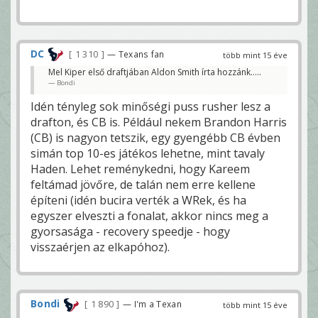
DC
1 310
— Texans fan
több mint 15 éve
Mel Kiper első draftjában Aldon Smith írta hozzánk.....
Bondi
Idén tényleg sok minőségi puss rusher lesz a
drafton, és CB is. Például nekem Brandon Harris
(CB) is nagyon tetszik, egy gyengébb CB évben
simán top 10-es játékos lehetne, mint tavaly
Haden. Lehet reménykedni, hogy Kareem
feltámad jövőre, de talán nem erre kellene
építeni (idén bucira verték a WRek, és ha
egyszer elveszti a fonalat, akkor nincs meg a
gyorsasága - recovery speedje - hogy
visszaérjen az elkapóhoz).
Bondi
1 890
— I'm a Texan
több mint 15 éve