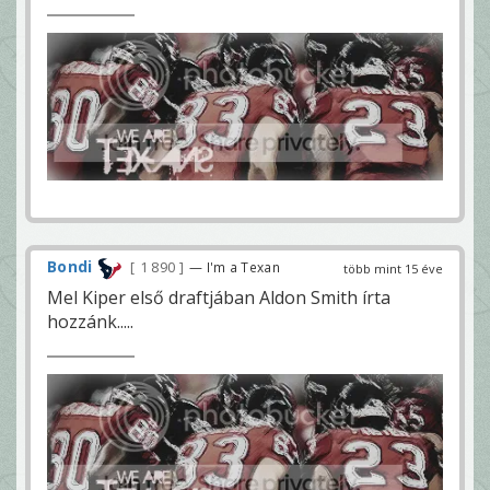
Bondi
1 890
— I'm a Texan
több mint 15 éve
Mel Kiper első draftjában Aldon Smith írta
hozzánk.....