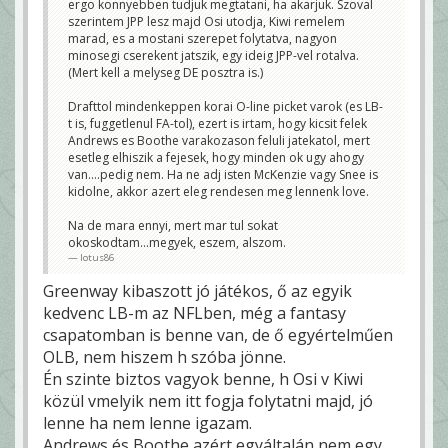
ergo konnyebben tudjuk megtatani, ha akarjuk. Szoval
szerintem JPP lesz majd Osi utodja, Kiwi remelem
marad, es a mostani szerepet folytatva, nagyon
minosegi cserekent jatszik, egy ideig JPP-vel rotalva.
(Mert kell a melyseg DE posztra is.)
Drafttol mindenkeppen korai O-line picket varok (es LB-
t is, fuggetlenul FA-tol), ezert is irtam, hogy kicsit felek
Andrews es Boothe varakozason feluli jatekatol, mert
esetleg elhiszik a fejesek, hogy minden ok ugy ahogy
van....pedig nem. Ha ne adj isten McKenzie vagy Snee is
kidolne, akkor azert eleg rendesen meg lennenk love.
Na de mara ennyi, mert mar tul sokat
okoskodtam...megyek, eszem, alszom.
lotus86
Greenway kibaszott jó játékos, ő az egyik
kedvenc LB-m az NFLben, még a fantasy
csapatomban is benne van, de ő egyértelműen
OLB, nem hiszem h szóba jönne.
Én szinte biztos vagyok benne, h Osi v Kiwi
közül vmelyik nem itt fogja folytatni majd, jó
lenne ha nem lenne igazam.
Andrews és Boothe azért egyáltalán nem egy