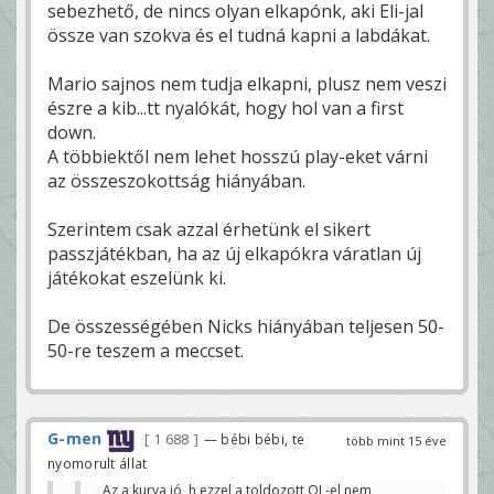
sebezhető, de nincs olyan elkapónk, aki Eli-jal
össze van szokva és el tudná kapni a labdákat.
Mario sajnos nem tudja elkapni, plusz nem veszi
észre a kib...tt nyalókát, hogy hol van a first
down.
A többiektől nem lehet hosszú play-eket várni
az összeszokottság hiányában.
Szerintem csak azzal érhetünk el sikert
passzjátékban, ha az új elkapókra váratlan új
játékokat eszelünk ki.
De összességében Nicks hiányában teljesen 50-
50-re teszem a meccset.
G-men
1 688
— bébi bébi, te
több mint 15 éve
nyomorult állat
Az a kurva jó, h ezzel a toldozott OL-el nem