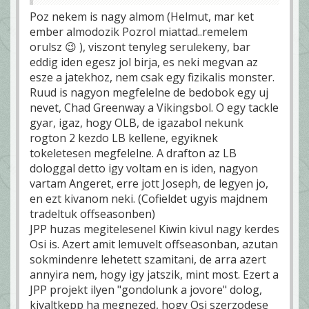
Poz nekem is nagy almom (Helmut, mar ket
ember almodozik Pozrol miattad..remelem
orulsz 😉 ), viszont tenyleg serulekeny, bar
eddig iden egesz jol birja, es neki megvan az
esze a jatekhoz, nem csak egy fizikalis monster.
Ruud is nagyon megfelelne de bedobok egy uj
nevet, Chad Greenway a Vikingsbol. O egy tackle
gyar, igaz, hogy OLB, de igazabol nekunk
rogton 2 kezdo LB kellene, egyiknek
tokeletesen megfelelne. A drafton az LB
dologgal detto igy voltam en is iden, nagyon
vartam Angeret, erre jott Joseph, de legyen jo,
en ezt kivanom neki. (Cofieldet ugyis majdnem
tradeltuk offseasonben)
JPP huzas megitelesenel Kiwin kivul nagy kerdes
Osi is. Azert amit lemuvelt offseasonban, azutan
sokmindenre lehetett szamitani, de arra azert
annyira nem, hogy igy jatszik, mint most. Ezert a
JPP projekt ilyen "gondolunk a jovore" dolog,
kivaltkepp ha megnezed, hogy Osi szerzodese