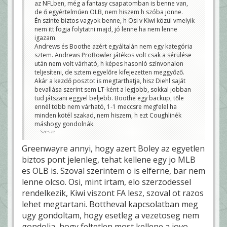
az NFLben, még a fantasy csapatomban is benne van,
de ő egyértelműen OLB, nem hiszem h szóba jönne.
Én szinte biztos vagyok benne, h Osi v Kiwi közül vmelyik
nem itt fogja folytatni majd, jó lenne ha nem lenne
igazam.
Andrews és Boothe azért egyáltalán nem egy kategória
sztem. Andrews ProBowler játékos volt csak a sérülése
után nem volt várható, h képes hasonló színvonalon
teljesíteni, de sztem egyelőre kifejezetten meggyőző.
Akár a kezdő posztot is megtarthatja, hisz Diehl saját
bevallása szerint sem LT-ként a legjobb, sokkal jobban
tud játszani eggyel beljebb. Boothe egy backup, tőle
ennél több nem várható, 1-1 meccsre megfelel ha
minden kötél szakad, nem hiszem, h ezt Coughlinék
máshogy gondolnák.
Szesze
Greenwayre annyi, hogy azert Boley az egyetlen
biztos pont jelenleg, tehat kellene egy jo MLB
es OLB is. Szoval szerintem o is elferne, bar nem
lenne olcso. Osi, mint irtam, elo szerzodessel
rendelkezik, Kiwi viszont FA lesz, szoval ot razos
lehet megtartani. Bottheval kapcsolatban meg
ugy gondoltam, hogy esetleg a vezetoseg nem
gondolja, hogy feltetlen most kellene a jovo