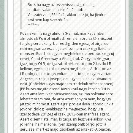
Bocs ha nagy az összevisszaság, de alig
aludtam valamit az elmúlt 2 napban
Visszatérve a JPP húzás akkor lesz jó, ha jövőre
kiwi nem kap szerződést.
Chevy
Poz nekem is nagy almom (Helmut, mar ket ember
almodozik Pozrol miattad..remelem orulsz 😉 ), viszont
tenyleg serulekeny, bar eddig iden egesz jol birja, es
neki megvan az esze a jatekhoz, nem csak egy fizikalis
monster. Ruud is nagyon megfelelne de bedobok egy uj
nevet, Chad Greenway a Vikingsbol. O egy tackle gyar,
igaz, hogy OLB, de igazabol nekunk rogton 2 kezdo LB
kellene, egyiknek tokeletesen megfelelne. A drafton az
LB dologgal detto igy voltam en is iden, nagyon vartam
Angeret, erre jott Joseph, de legyen jo, en ezt kivanom
neki. (Cofieldet ugyis majdnem tradeltuk offseasonben)
JPP huzas megitelesenel Kiwin kivul nagy kerdes Osi is.
Azert amit lemuvelt offseasonban, azutan sokmindenre
lehetett szamitani, de arra azert annyira nem, hogy igy
jatszik, mint most. Ezert a JPP projekt ilyen "gondolunk a
jovore" dolog, kivaltkepp ha megnezed, hogy Osi
szerzodese 2012-ig el csak, 2013-ban mar free agent.
Azert o sem fiatal mar, ki tudja, mi lesz vele akkor. Kiwi
jo lenne, ha maradna, ilyen szempontbol "jol jott" a
serulese, mert ez majd csokkenti az erteket FA piacon,