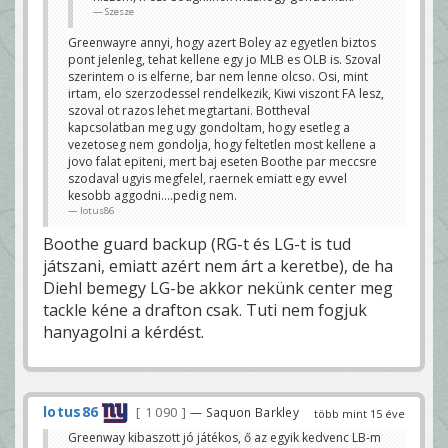
Szesze
Greenwayre annyi, hogy azert Boley az egyetlen biztos
pont jelenleg, tehat kellene egy jo MLB es OLB is. Szoval
szerintem o is elferne, bar nem lenne olcso. Osi, mint
irtam, elo szerzodessel rendelkezik, Kiwi viszont FA lesz,
szoval ot razos lehet megtartani. Bottheval
kapcsolatban meg ugy gondoltam, hogy esetleg a
vezetoseg nem gondolja, hogy feltetlen most kellene a
jovo falat epiteni, mert baj eseten Boothe par meccsre
szodaval ugyis megfelel, raernek emiatt egy evvel
kesobb aggodni....pedig nem.
lotus86
Boothe guard backup (RG-t és LG-t is tud
játszani, emiatt azért nem árt a keretbe), de ha
Diehl bemegy LG-be akkor nekünk center meg
tackle kéne a drafton csak. Tuti nem fogjuk
hanyagolni a kérdést.
lotus86
1 090
— Saquon Barkley
több mint 15 éve
Greenway kibaszott jó játékos, ő az egyik kedvenc LB-m