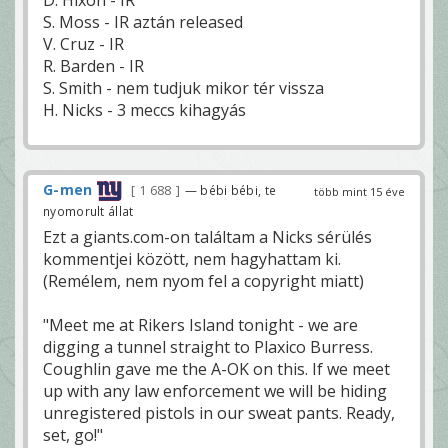
S. Moss - IR aztán released
V. Cruz - IR
R. Barden - IR
S. Smith - nem tudjuk mikor tér vissza
H. Nicks - 3 meccs kihagyás
G-men
1 688
— bébi bébi, te
több mint 15 éve
nyomorult állat
Ezt a giants.com-on találtam a Nicks sérülés
kommentjei között, nem hagyhattam ki.
(Remélem, nem nyom fel a copyright miatt)
"Meet me at Rikers Island tonight - we are
digging a tunnel straight to Plaxico Burress.
Coughlin gave me the A-OK on this. If we meet
up with any law enforcement we will be hiding
unregistered pistols in our sweat pants. Ready,
set, go!"