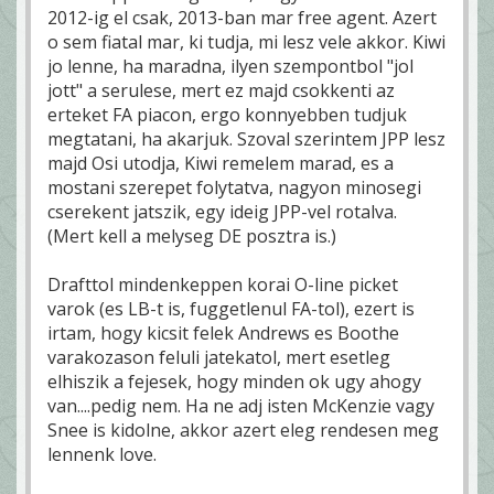
2012-ig el csak, 2013-ban mar free agent. Azert
o sem fiatal mar, ki tudja, mi lesz vele akkor. Kiwi
jo lenne, ha maradna, ilyen szempontbol "jol
jott" a serulese, mert ez majd csokkenti az
erteket FA piacon, ergo konnyebben tudjuk
megtatani, ha akarjuk. Szoval szerintem JPP lesz
majd Osi utodja, Kiwi remelem marad, es a
mostani szerepet folytatva, nagyon minosegi
cserekent jatszik, egy ideig JPP-vel rotalva.
(Mert kell a melyseg DE posztra is.)
Drafttol mindenkeppen korai O-line picket
varok (es LB-t is, fuggetlenul FA-tol), ezert is
irtam, hogy kicsit felek Andrews es Boothe
varakozason feluli jatekatol, mert esetleg
elhiszik a fejesek, hogy minden ok ugy ahogy
van....pedig nem. Ha ne adj isten McKenzie vagy
Snee is kidolne, akkor azert eleg rendesen meg
lennenk love.