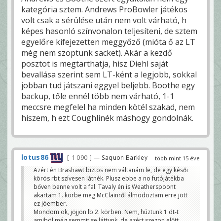
kategória sztem. Andrews ProBowler játékos
volt csak a sérülése után nem volt várható, h
képes hasonló színvonalon teljesíteni, de sztem
egyelőre kifejezetten meggyőző (mióta ő az LT
még nem szoptunk sacket). Akár a kezdő
posztot is megtarthatja, hisz Diehl saját
bevallása szerint sem LT-ként a legjobb, sokkal
jobban tud játszani eggyel beljebb. Boothe egy
backup, tőle ennél több nem várható, 1-1
meccsre megfelel ha minden kötél szakad, nem
hiszem, h ezt Coughlinék máshogy gondolnák.
lotus86
1 090
— Saquon Barkley
több mint 15 éve
Azért én Brashawt biztos nem váltanám le, de egy késői
körös rbt szívesen látnék. Plusz ebbe a no futójátékba
bőven benne volt a fal. Tavaly én is Weatherspoont
akartam 1. körbe meg McClainről álmodoztam erre jött
ez jóember.
Mondom ok, jöjjön lb 2. körben. Nem, húztunk 1 dt-t
amiböl még semmit se láttunk, de azért szezon előtt