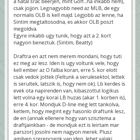
a fiatal srac beerjen, mint Goff...na inkabb nem),
csak jojjon. Legnagyobb need az MLB, de egy
normalis OLB is kell majd. Legjobb az lenne, ha
Sintim megtaltosodna, es akkor OLB poszt
megoldva.
Egyre inkabb ugy tunik, hogy azt a 2. kort
nagyon beneztuk. (Sintim, Beatty)
Draftra en azt nem merem mondani, hogy tuti
ez meg az lesz. Iden is ugy voltunk vele, hogy
kell ember az O falba koran, erre 5. kor elott
csak vedok jottek (Feltunk a serulesektol, lettek
is serultek, latszik is, hogy nem ok). Lb kerdes is
evek ota napirenden van, kibaszottul logikus
lett volna egy korai LB huzas (akar 1. korben is),
erre 4. kor. Mondjuk D-line meg lett tankolva,
ketlem, hogy megint egy hasonlo draftunk lesz,
de en (annak ellenere hogy van szisztema a
draftjainkban - de mondjuk ezt is leirtam mar
parszor) josolni nem nagyon merek. Plusz
amilyen szerencsenk van iden, lehet valaki