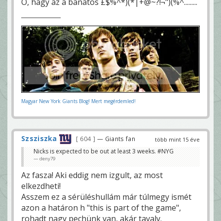
O, hagy az a banatos £$%^*)(*|+@~?!¬")(%^.........
Magyar New York Giants Blog! Mert megérdemled!
Szsziszka
604
— Giants fan
több mint 15 éve
Nicks is expected to be out at least 3 weeks. #NYG
deny79
Az fasza! Aki eddig nem izgult, az most
elkezdheti!
Asszem ez a sérüléshullám már túlmegy ismét
azon a határon h "this is part of the game",
rohadt nagy pechünk van, akár tavaly.