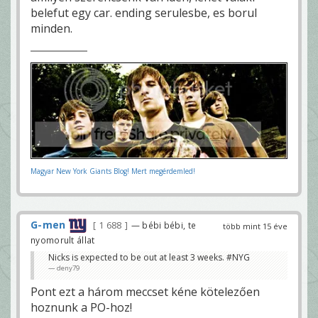
belefut egy car. ending serulesbe, es borul
minden.
Magyar New York Giants Blog! Mert megérdemled!
G-men
1 688
— bébi bébi, te
több mint 15 éve
nyomorult állat
Nicks is expected to be out at least 3 weeks. #NYG
deny79
Pont ezt a három meccset kéne kötelezően
hoznunk a PO-hoz!