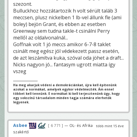
szezont.
Bulluckhoz hozzátartozik h volt sérült taláb 3
meccsen, plusz nickelben 1 lb-vel állunk fle (ami
boley) bejön Grant, és ebben az esetben
Greenway sem tudna takle-t csinálni Perry
mellől az oldalvonalnál...
Goffnak volt 1 jó meccs amikor 6-7-8 taklet
csinált meg egész jól védekezett passz esetén,
de azt leszámítva kuka, szóval oda jöhet a draft...
Nicks nagyon jó... fantasym ugrott miatta így
vszeg
Ha meg akarjuk védeni a demokráciánkat, újra kell épitenünk
azokat a normákat, amelyek egykor védelmezték. Ám ennel
többet kell tennünk. E normákat ki kell terjesztenünk úgy, hogy
egy sokszínű társadalom minden tagja számára elerhetők
legyenek.
Asbee
6 771
— OL- és Afrika
több mint 15 éve
szakértő