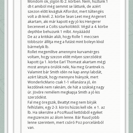
Mondom ok, jöjjön lb 2. körben. Nem, húztunk 1
dt-t amiböl még semmit se láttunk, de azért
szezon előtt kivágtuk Alfordot, mert túltengés
volt a dt-knél. 2. körbe Sean Leet meg Angerert
akartam, aki már kapott egy jó kis Hengerer
becenevet a Colts szurkolóktól. Végül a 4. körbe
depthbe behuzunk 1 mlbt. Anyááádd
De az a kritikán alúli, hogy Rolle 1 meccsen
többször állítja meg a futást mint boleyn kívül
bármelyik lb.
Rollet megemlítve amennyire kurvamérges
voltam, hogy szezon előtt milyen szerződést
kapott (ja 1. körbe Earl Thomast akartam még)
most annyira örülök neki, Na meg Grantnek is.
Valamint bár Smith idén ne kap annyi labdát,
azért látszik, hogy mennyire hiányzik, mert
WonderlicMario csak 1-1 villanásra jó, én
kezdőnek nem raknám, de hát a szükség nagy
úr. Jövőre remélem megkapja Smith a jó kis
szerződést.
Fal meg öregszik, Beattyt meg nem bírják
felhízlalni, egy 2-3. körös húzás kell ide. e 1. az
lb. Ha sikerülne a Poz/Ruud kettősből egyiket
megszerezni az álom lenne. Bár Ruud jobb
lenne szerintem, mert csóró Poz porcelánból
van.