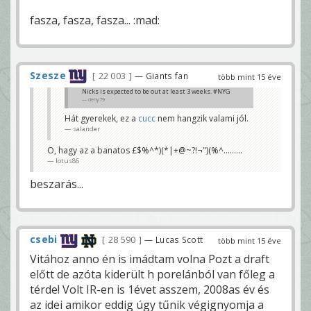
fasza, fasza, fasza... :mad:
Szesze
22 003
— Giants fan
több mint 15 éve
Nicks is expected to be out at least 3 weeks. #NYG
deny79
Hát gyerekek, ez a
cucc
nem hangzik valami jól.
salander
O, hagy az a banatos £$%^*)(*|+@~?!¬")(%^.........
lotus86
beszarás...
csebi
28 590
— Lucas Scott
több mint 15 éve
Vitához anno én is imádtam volna Pozt a draft
előtt de azóta kiderült h porelánból van főleg a
térde! Volt IR-en is 1évet asszem, 2008as év és
az idei amikor eddig úgy tűnik végignyomja a