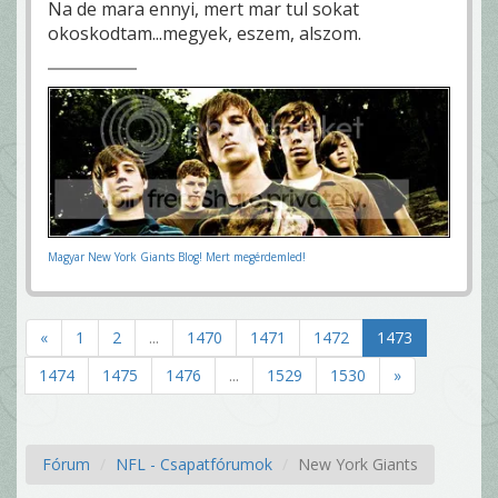
Na de mara ennyi, mert mar tul sokat
okoskodtam...megyek, eszem, alszom.
Magyar New York Giants Blog! Mert megérdemled!
«
1
2
...
1470
1471
1472
1473
1474
1475
1476
...
1529
1530
»
Fórum
NFL - Csapatfórumok
New York Giants