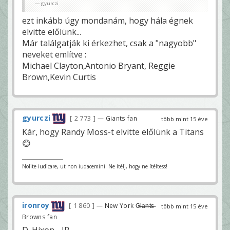
gyurczi
ezt inkább úgy mondanám, hogy hála égnek
elvitte előlünk...
Már találgatják ki érkezhet, csak a "nagyobb"
neveket említve :
Michael Clayton,Antonio Bryant, Reggie
Brown,Kevin Curtis
gyurczi
2 773
— Giants fan
több mint 15 éve
Kár, hogy Randy Moss-t elvitte előlünk a Titans
😊
Nolite iudicare, ut non iudacemini. Ne ítélj, hogy ne ítéltess!
ironroy
1 860
— New York G̶i̶a̶n̶t̶s̶
több mint 15 éve
Browns fan
D. Hixon - IR