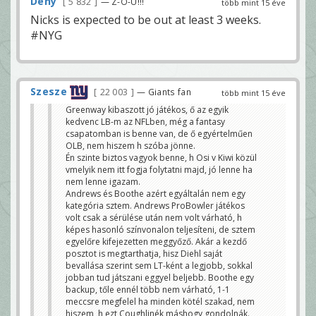
Deny
5 832
— Z-O-U!!!
több mint 15 éve
Nicks is expected to be out at least 3 weeks.
#NYG
Szesze
22 003
— Giants fan
több mint 15 éve
Greenway kibaszott jó játékos, ő az egyik
kedvenc LB-m az NFLben, még a fantasy
csapatomban is benne van, de ő egyértelműen
OLB, nem hiszem h szóba jönne.
Én szinte biztos vagyok benne, h Osi v Kiwi közül
vmelyik nem itt fogja folytatni majd, jó lenne ha
nem lenne igazam.
Andrews és Boothe azért egyáltalán nem egy
kategória sztem. Andrews ProBowler játékos
volt csak a sérülése után nem volt várható, h
képes hasonló színvonalon teljesíteni, de sztem
egyelőre kifejezetten meggyőző. Akár a kezdő
posztot is megtarthatja, hisz Diehl saját
bevallása szerint sem LT-ként a legjobb, sokkal
jobban tud játszani eggyel beljebb. Boothe egy
backup, tőle ennél több nem várható, 1-1
meccsre megfelel ha minden kötél szakad, nem
hiszem, h ezt Coughlinék máshogy gondolnák.