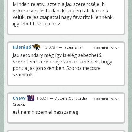
Minden relatív.. sztem a Jax szerencséje, h
ekkora sérüléshullám közepén találkozunk
velük, teljes csapattal nagy favoritok lennénk,
így lehet h szopó lesz.
Húsrágó
3 078
— Jaguars fan
több mint 15 éve
Jax secondary még így is elég sebezhető.
Szerintem szerencséje van a Giantsnek, hogy
pont a Jax jön szemben. Szoros meccsre
számítok.
Chevy
682
— Victoria Concordia
több mint 15 éve
Crescit
ezt nem hiszem el basszameg