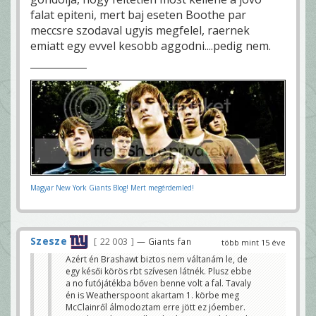
falat epiteni, mert baj eseten Boothe par
meccsre szodaval ugyis megfelel, raernek
emiatt egy evvel kesobb aggodni....pedig nem.
Magyar New York Giants Blog! Mert megérdemled!
Szesze
22 003
— Giants fan
több mint 15 éve
Azért én Brashawt biztos nem váltanám le, de
egy késői körös rbt szívesen látnék. Plusz ebbe
a no futójátékba bőven benne volt a fal. Tavaly
én is Weatherspoont akartam 1. körbe meg
McClainről álmodoztam erre jött ez jóember.