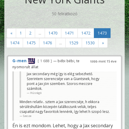
50 feliratkozó
«
1
2
...
1470
1471
1472
1473
1474
1475
1476
...
1529
1530
»
G-men
1 688
— bébi bébi, te
több mint 15 éve
nyomorult állat
Jax secondary még így is elég sebezhető.
Szerintem szerencséje van a Giantsnek, hogy
pont a Jax jön szemben. Szoros meccsre
számítok.
Húsrágó
Minden relatív.. sztem a Jax szerencséje, h ekkora
sérüléshullám közepén találkozunk velük, teljes
csapattal nagy favoritok lennénk, így lehet h szopó lesz.
Szesze
Én is ezt mondom. Lehet, hogy a Jax secondary