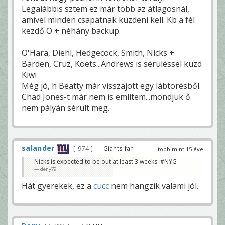
Legalábbis sztem ez már több az átlagosnál,
amivel minden csapatnak küzdeni kell. Kb a fél
kezdő O + néhány backup.
O'Hara, Diehl, Hedgecock, Smith, Nicks +
Barden, Cruz, Koets...Andrews is sérüléssel küzd
Kiwi
Még jó, h Beatty már visszajött egy lábtörésből.
Chad Jones-t már nem is említem...mondjuk ő
nem pályán sérült meg.
salander
974
— Giants fan
több mint 15 éve
Nicks is expected to be out at least 3 weeks. #NYG
deny79
Hát gyerekek, ez a
cucc
nem hangzik valami jól.