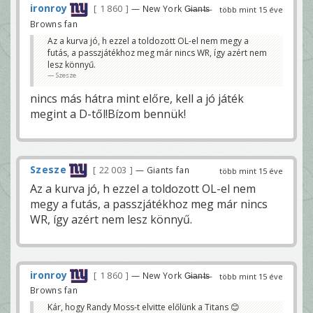
ironroy
1 860
— New York G̶i̶a̶n̶t̶s̶
több mint 15 éve
Browns fan
Az a kurva jó, h ezzel a toldozott OL-el nem megy a
futás, a passzjátékhoz meg már nincs WR, így azért nem
lesz könnyű.
Szesze
nincs más hátra mint előre, kell a jó játék
megint a D-től!Bízom bennük!
Szesze
22 003
— Giants fan
több mint 15 éve
Az a kurva jó, h ezzel a toldozott OL-el nem
megy a futás, a passzjátékhoz meg már nincs
WR, így azért nem lesz könnyű.
ironroy
1 860
— New York G̶i̶a̶n̶t̶s̶
több mint 15 éve
Browns fan
Kár, hogy Randy Moss-t elvitte előlünk a Titans 😊