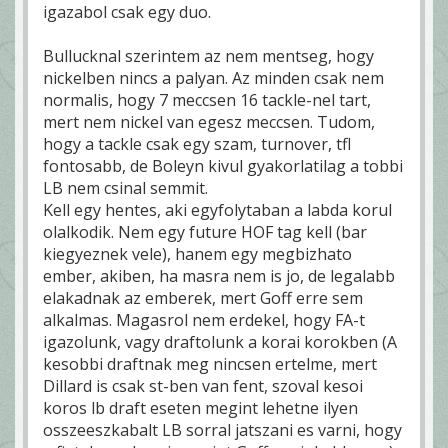
igazabol csak egy duo.
Bullucknal szerintem az nem mentseg, hogy
nickelben nincs a palyan. Az minden csak nem
normalis, hogy 7 meccsen 16 tackle-nel tart,
mert nem nickel van egesz meccsen. Tudom,
hogy a tackle csak egy szam, turnover, tfl
fontosabb, de Boleyn kivul gyakorlatilag a tobbi
LB nem csinal semmit.
Kell egy hentes, aki egyfolytaban a labda korul
olalkodik. Nem egy future HOF tag kell (bar
kiegyeznek vele), hanem egy megbizhato
ember, akiben, ha masra nem is jo, de legalabb
elakadnak az emberek, mert Goff erre sem
alkalmas. Magasrol nem erdekel, hogy FA-t
igazolunk, vagy draftolunk a korai korokben (A
kesobbi draftnak meg nincsen ertelme, mert
Dillard is csak st-ben van fent, szoval kesoi
koros lb draft eseten megint lehetne ilyen
osszeeszkabalt LB sorral jatszani es varni, hogy