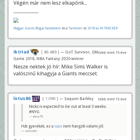
Végén már nem lesz elkapónk...
Magyar Giants Blog
a
Facebookon
és a
Twitteren
is!
2018-as FA TRACKER
iktriad
86 489
— GoT Survivor, GM
több mint 15 éve
Game 2018, NBA Fantasy 2020 winner
Nesze nektek jó hír: Mike Sims Walker is
valószinű kihagyja a Giants meccset.
lotus86
1 090
— Saquon Barkley
több mint 15 éve
Nicks is expected to be out at least 3 weeks.
#NYG
deny79
Hát gyerekek, ez a
cucc
nem hangzik valami jól.
salander