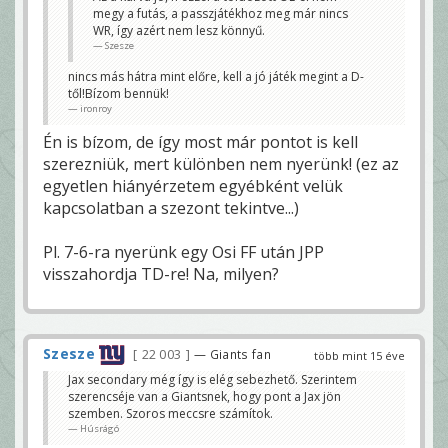
megy a futás, a passzjátékhoz meg már nincs
WR, így azért nem lesz könnyű.
Szesze
nincs más hátra mint előre, kell a jó játék megint a D-
től!Bízom bennük!
ironroy
Én is bízom, de így most már pontot is kell
szerezniük, mert különben nem nyerünk! (ez az
egyetlen hiányérzetem egyébként velük
kapcsolatban a szezont tekintve...)
Pl. 7-6-ra nyerünk egy Osi FF után JPP
visszahordja TD-re! Na, milyen?
Szesze
22 003
— Giants fan
több mint 15 éve
Jax secondary még így is elég sebezhető. Szerintem
szerencséje van a Giantsnek, hogy pont a Jax jön
szemben. Szoros meccsre számítok.
Húsrágó