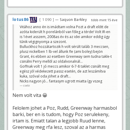
lotus86
1 090
— Saquon Barkley
több mint 15 éve
Vitához anno én is imádtam volna Pozt a draft előtt de
azóta kiderült h porelánból van főleg a térde! Volt IR-en
is 1évet asszem, 2008as év és az idei amikor eddig úgy
tűnik végignyomja a szezont.
Bulluckhoz hozzátartozik h volt sérült taláb 3 meccsen,
plusz nickelben 1 lb-vel állunk fle (ami boley) bejön
Grant, és ebben az esetben Greenway sem tudna takle-t
csinálni Perry mellől az oldalvonalnál...
Goffnak volt 1 jó meccs amikor 6-7-8 taklet csinált meg
egész jól védekezett passz esetén, de azt leszámítva
kuka, szóval oda jöhet a draft...
Nicks nagyon jó... fantasym ugrott miatta így vszeg
csebi
Nem volt vita 😀
Felolem johet a Poz, Rudd, Greenway harmasbol
barki, ber en is tudom, hogy Poz serulekeny,
irtam is. Emiatt talan a legjobb Ruud lenne,
Greenway meg rfa lesz, szoval az a harmas