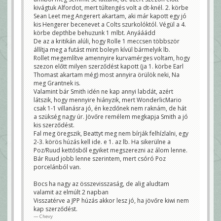
kivágtuk Alfordot, mert túltengés volt a dt-knél. 2. körbe
Sean Leet meg Angerert akartam, aki már kapott egy jó
kis Hengerer becenevet a Colts szurkolóktól. Végül a 4.
körbe depthbe behuzunk 1 mlbt. Anyááádd
De az a kritikán alúli, hogy Rolle 1 meccsen többször
állítja meg a futást mint boleyn kívül bármelyik lb.
Rollet megemlítve amennyire kurvamérges voltam, hogy
szezon előtt milyen szerződést kapott (ja 1. körbe Earl
Thomast akartam még) most annyira örülök neki, Na
meg Grantnek is.
Valamint bár Smith idén ne kap annyi labdát, azért
látszik, hogy mennyire hiányzik, mert WonderlicMario
csak 1-1 villanásra jó, én kezdőnek nem raknám, de hát
a szükség nagy úr. Jövőre remélem megkapja Smith a jó
kis szerződést.
Fal meg öregszik, Beattyt meg nem bírják felhízlalni, egy
2-3. körös húzás kell ide. e 1. az lb. Ha sikerülne a
Poz/Ruud kettősből egyiket megszerezni az álom lenne.
Bár Ruud jobb lenne szerintem, mert csóró Poz
porcelánból van.
Bocs ha nagy az összevisszaság, de alig aludtam
valamit az elmúlt 2 napban
Visszatérve a JPP húzás akkor lesz jó, ha jövőre kiwi nem
kap szerződést.
Chevy