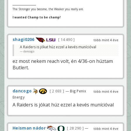
The Stronger you become, the Weaker you really are.
I wanted Champ to be champ!
shagi0206
14 490
több mint 4 éve
A Raiders is jókat húz ezzel a kevés munícióval
dancogo
ez most nekem reach volt, én 4/36-on húztam
Butlert.
dancogo
2 693
— Big Penix
több mint 4 éve
Energy
A Raiders is jókat húz ezzel a kevés munícióval
Heisman nádor
28 290
—
több mint 4 éve