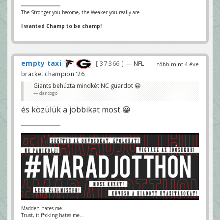
The Stronger you become, the Weaker you really are.
I wanted Champ to be champ!
empty taxi
37 366
— NFL
több mint 4 éve
bracket champion '26
Giants behúzta mindkét NC guardot 😀
dancogo
és közülük a jobbikat most 😀
Madden hates me.
Trust, it f*cking hates me...