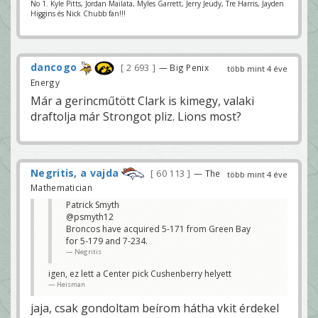
No 1. Kyle Pitts, Jordan Mailata, Myles Garrett, Jerry Jeudy, Tre Harris, Jayden
Higgins és Nick Chubb fan!!!
dancogo
2 693
— Big Penix
több mint 4 éve
Energy
Már a gerincműtött Clark is kimegy, valaki
draftolja már Strongot pliz. Lions most?
Negritis, a vajda
60 113
— The
több mint 4 éve
Mathematician
Patrick Smyth
@psmyth12
Broncos have acquired 5-171 from Green Bay
for 5-179 and 7-234.
Negritis
igen, ez lett a Center pick Cushenberry helyett
Heisman
jaja, csak gondoltam beírom hátha vkit érdekel