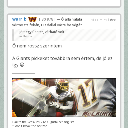
warr_b
30 978
— Ő álla halála
több mint 4 éve
vérmosta fokán, Diadallal várta be végét.
jött egy Center, várható volt
Heisman
Ő nem rossz szerintem.
A Giants pickeket továbbra sem értem, de jó ez
így 😀
Hail to the Redskins! - Ad augusta per angusta
"I don't break the horizon