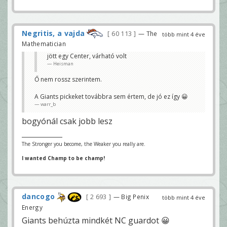
Negritis, a vajda
60 113
— The
több mint 4 éve
Mathematician
jött egy Center, várható volt
Heisman
Ő nem rossz szerintem.
A Giants pickeket továbbra sem értem, de jó ez így 😀
warr_b
bogyónál csak jobb lesz
The Stronger you become, the Weaker you really are.
I wanted Champ to be champ!
dancogo
2 693
— Big Penix
több mint 4 éve
Energy
Giants behúzta mindkét NC guardot 😀