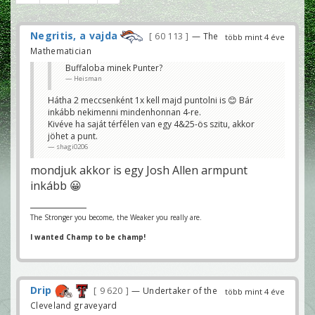
Negritis, a vajda
60 113
— The
több mint 4 éve
Mathematician
Buffaloba minek Punter?
Heisman
Hátha 2 meccsenként 1x kell majd puntolni is 😊 Bár
inkább nekimenni mindenhonnan 4-re.
Kivéve ha saját térfélen van egy 4&25-ös szitu, akkor
jöhet a punt.
shagi0206
mondjuk akkor is egy Josh Allen armpunt
inkább 😀
The Stronger you become, the Weaker you really are.
I wanted Champ to be champ!
Drip
9 620
— Undertaker of the
több mint 4 éve
Cleveland graveyard