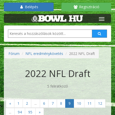
Belépés
Regisztráció
Fórum
NFL eredménykövetés
2022 NFL Draft
2022 NFL Draft
5 feliratkozó
«
1
2
...
6
7
8
9
10
11
12
...
94
95
»