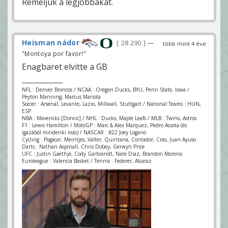
Reméljük a legjobbakat.
Heisman nádor
28 290
—
több mint 4 éve
"Montoya por favor!"
Enagbaret elvitte a GB
NFL : Denver Broncos / NCAA : Oregon Ducks, BYU, Penn State, Iowa /
Peyton Manning, Marcus Mariota
Soccer : Arsenal, Levante, Lazio, Millwall, Stuttgart / National Teams : HUN,
ESP
NBA : Mavericks [Doncic] / NHL : Ducks, Maple Leafs / MLB : Twins, Astros
F1 : Lewis Hamilton / MotoGP : Marc & Alex Marquez, Pedro Acosta (és
igazából mindenki más) / NASCAR : #22 Joey Logano
Cycling : Pogacar, Meintjes, Valter, Quintana, Contador, Cras, Juan Ayuso
Darts : Nathan Aspinall, Chris Dobey, Gerwyn Price
UFC : Justin Gaethje, Cody Garbrandt, Nate Diaz, Brandon Moreno
Euroleague : Valencia Basket / Tennis : Federer, Alcaraz