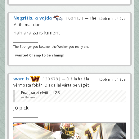
Negritis, a vajda
60 113
— The
több mint 4 éve
Mathematician
nah araiza is kiment
The Stronger you become, the Weaker you really are.
I wanted Champ to be champ!
warr_b
30 978
— Ő álla halála
több mint 4 éve
vérmosta fokán, Diadallal várta be végét.
Enagbaret elvitte a GB
Heisman
Jó pick.