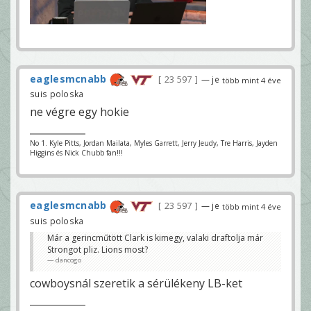
eaglesmcnabb
23 597
— je
több mint 4 éve
suis poloska
ne végre egy hokie
No 1. Kyle Pitts, Jordan Mailata, Myles Garrett, Jerry Jeudy, Tre Harris, Jayden
Higgins és Nick Chubb fan!!!
eaglesmcnabb
23 597
— je
több mint 4 éve
suis poloska
Már a gerincműtött Clark is kimegy, valaki draftolja már
Strongot pliz. Lions most?
dancogo
cowboysnál szeretik a sérülékeny LB-ket