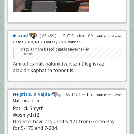
iktriad
86 489
— GoT Survivor, GM
több mint 4 éve
Game 2018, NBA Fantasy 2020 winner
Megy a finom beszólogatás Meyernek 😀
tenorx
Amiket csinált nálunk (valószínűleg is) az
alapján kaphatna többet is.
Negritis, a vajda
60 113
— The
több mint 4 éve
Mathematician
Patrick Smyth
@psmyth12
Broncos have acquired 5-171 from Green Bay
for 5-179 and 7-234.