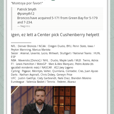
"Montoya por favor!"
Patrick Smyth
@psmyth12
Broncos have acquired 5-171 from Green Bay for 5-179
and 7-234.
Negritis
igen, ez lett a Center pick Cushenberry helyett
NFL : Denver Broncos / NCAA : Oregon Ducks, BYU, Penn State, Iowa /
Peyton Manning, Marcus Mariota
Soccer : Arsenal, Levante, Lazio, Millwall, Stuttgart / National Teams : HUN,
ESP
NBA : Mavericks [Doncic] / NHL : Ducks, Maple Leafs / MLB : Twins, Astros
F1 : Lewis Hamilton / MotoGP : Marc & Alex Marquez, Pedro Acosta (és
igazából mindenki más) / NASCAR : #22 Joey Logano
Cycling : Pogacar, Meintjes, Valter, Quintana, Contador, Cras, Juan Ayuso
Darts : Nathan Aspinall, Chris Dobey, Gerwyn Price
UFC : Justin Gaethje, Cody Garbrandt, Nate Diaz, Brandon Moreno
Euroleague : Valencia Basket / Tennis : Federer, Alcaraz