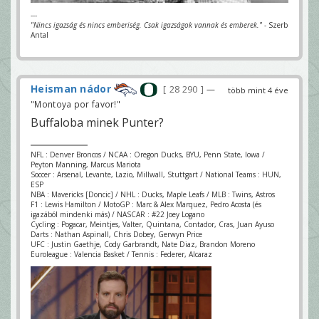
---
"Nincs igazság és nincs emberiség. Csak igazságok vannak és emberek."
- Szerb
Antal
Heisman nádor
28 290
—
több mint 4 éve
"Montoya por favor!"
Buffaloba minek Punter?
NFL : Denver Broncos / NCAA : Oregon Ducks, BYU, Penn State, Iowa /
Peyton Manning, Marcus Mariota
Soccer : Arsenal, Levante, Lazio, Millwall, Stuttgart / National Teams : HUN,
ESP
NBA : Mavericks [Doncic] / NHL : Ducks, Maple Leafs / MLB : Twins, Astros
F1 : Lewis Hamilton / MotoGP : Marc & Alex Marquez, Pedro Acosta (és
igazából mindenki más) / NASCAR : #22 Joey Logano
Cycling : Pogacar, Meintjes, Valter, Quintana, Contador, Cras, Juan Ayuso
Darts : Nathan Aspinall, Chris Dobey, Gerwyn Price
UFC : Justin Gaethje, Cody Garbrandt, Nate Diaz, Brandon Moreno
Euroleague : Valencia Basket / Tennis : Federer, Alcaraz