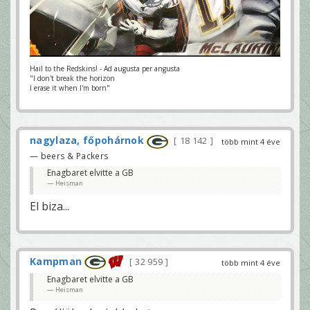
Hail to the Redskins! - Ad augusta per angusta
"I don't break the horizon
I erase it when I'm born"
nagylaza, főpohárnok
18 142
több mint 4 éve
— beers & Packers
Enagbaret elvitte a GB
Heisman
El biza...
Kampman
32 959
több mint 4 éve
Enagbaret elvitte a GB
Heisman