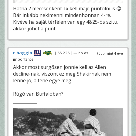
Hátha 2 meccsenként 1x kell majd puntolni is 😊
Bár inkább nekimenni mindenhonnan 4-re.
Kivéve ha saját térfélen van egy 4&25-ös szitu,
akkor jöhet a punt.
r.baggio
65 226
— no es
több mint 4 éve
importante
Akkor most sürgősen jönnie kell az Allen
decline-nak, viszont ez meg Shakirnak nem
lenne jó, a fene egye meg
Rúgó van Buffaloban?