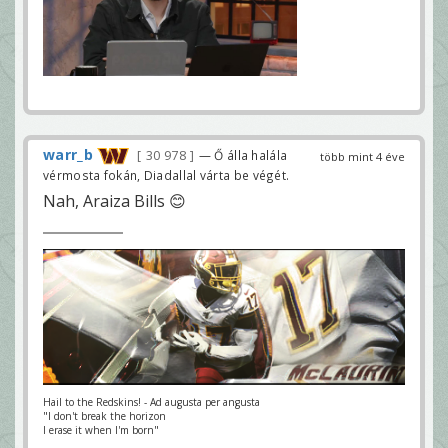
warr_b
30 978
— Ő álla halála
több mint 4 éve
vérmosta fokán, Diadallal várta be végét.
Nah, Araiza Bills 😊
Hail to the Redskins! - Ad augusta per angusta
"I don't break the horizon
I erase it when I'm born"