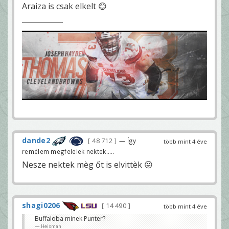
Araiza is csak elkelt 😊
dande2
48 712
— Így
több mint 4 éve
remélem megfelelek nektek.....
Nesze nektek mèg őt is elvittèk 😛
shagi0206
14 490
több mint 4 éve
Buffaloba minek Punter?
Heisman