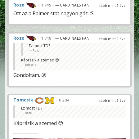
Rozo
1 749
— CARDINALS FAN
több mint 9 éve
Ott az a Palmer stat nagyon gáz. :S
Rozo
1 749
— CARDINALS FAN
több mint 9 éve
Ez most TD?
Rozo
Káprázik a szemed 😊
Tomcsik
Gondoltam. 😛
Tomcsik
8 284
több mint 9 éve
Ez most TD?
Rozo
Káprázik a szemed 😊