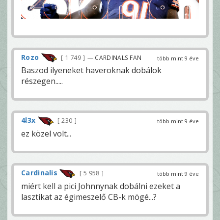
Rozo
1 749
— CARDINALS FAN
több mint 9 éve
Baszod ilyeneket haveroknak dobálok
részegen.....
4l3x
230
több mint 9 éve
ez közel volt...
Cardinalis
5 958
több mint 9 éve
miért kell a pici Johnnynak dobálni ezeket a
lasztikat az égimeszelő CB-k mögé...?