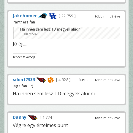
Jakehomer
22 759
—
több mint 9 éve
Panthers fan
Ha innen sem lesz TD megyek aludni
silent7939
Jó éjt...
Tepper takarodj!
silent7939
4 928
— Látens
több mint 9 éve
Jags fan... :)
Ha innen sem lesz TD megyek aludni
Danny
1 774
több mint 9 éve
Végre egy értelmes punt