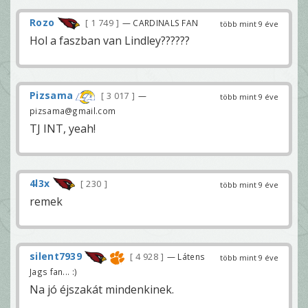
Rozo
1 749
— CARDINALS FAN
több mint 9 éve
Hol a faszban van Lindley??????
Pizsama
3 017
—
több mint 9 éve
pizsama@gmail.com
TJ INT, yeah!
4l3x
230
több mint 9 éve
remek
silent7939
4 928
— Látens
több mint 9 éve
Jags fan... :)
Na jó éjszakát mindenkinek.