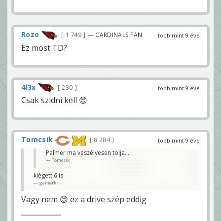
Rozo
1 749
— CARDINALS FAN
több mint 9 éve
Ez most TD?
4l3x
230
több mint 9 éve
Csak szidni kell 😊
Tomcsik
8 284
több mint 9 éve
Palmer ma veszélyesen tolja...
Tomcsik
kiégett ő is
gamerkr
Vagy nem 😊 ez a drive szép eddig