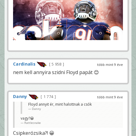
Cardinalis
5 958
több mint 9 éve
nem kell annyira szidni Floyd papát 😊
Danny
1 774
több mint 9 éve
Floyd annyit ér, mint halottnak a csók
Danny
vagy?😀
Rattlesnake
Csipkerózsika?! 😀