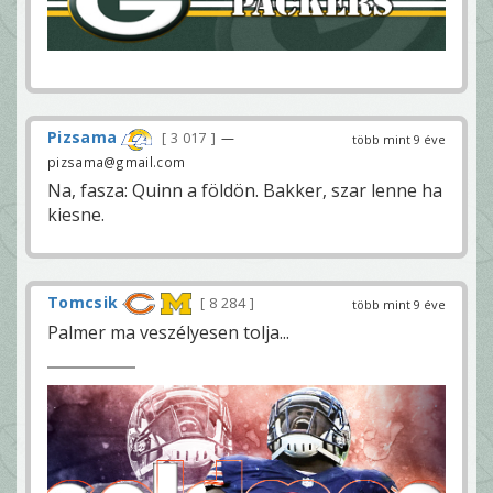
Pizsama
3 017
—
több mint 9 éve
pizsama@gmail.com
Na, fasza: Quinn a földön. Bakker, szar lenne ha
kiesne.
Tomcsik
8 284
több mint 9 éve
Palmer ma veszélyesen tolja...