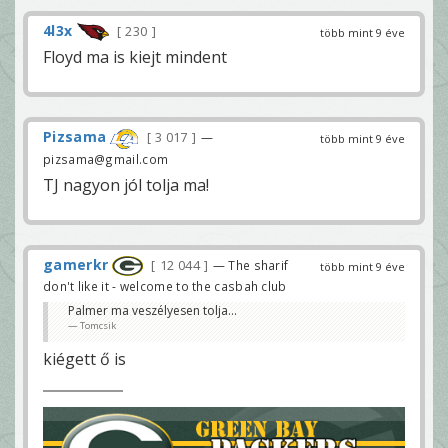
4l3x
230
több mint 9 éve
Floyd ma is kiejt mindent
Pizsama
3 017
—
több mint 9 éve
pizsama@gmail.com
TJ nagyon jól tolja ma!
gamerkr
12 044
— The sharif
több mint 9 éve
don't like it - welcome to the casbah club
Palmer ma veszélyesen tolja...
Tomcsik
kiégett ő is