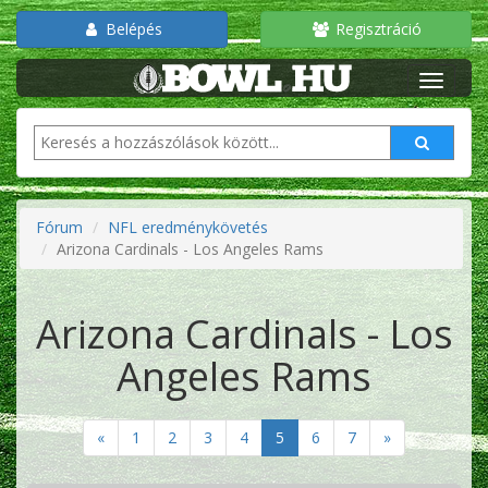
Belépés
Regisztráció
Fórum
NFL eredménykövetés
Arizona Cardinals - Los Angeles Rams
Arizona Cardinals - Los
Angeles Rams
«
1
2
3
4
5
6
7
»