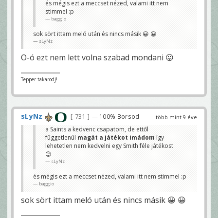
és mégis ezt a meccset nézed, valami itt nem
sLyNz
stimmel :p
baggio
sok sört ittam meló után és nincs másik 😀 😀
sLyNz
O-ó ezt nem lett volna szabad mondani 😛
Tepper takarodj!
sLyNz
731
— 100% Borsod
több mint 9 éve
a Saints a kedvenc csapatom, de ettől
függetlenül
magát a játékot imádom
így
lehetetlen nem kedvelni egy Smith féle játékost
😊
sLyNz
és mégis ezt a meccset nézed, valami itt nem stimmel :p
baggio
sok sört ittam meló után és nincs másik 😀 😀