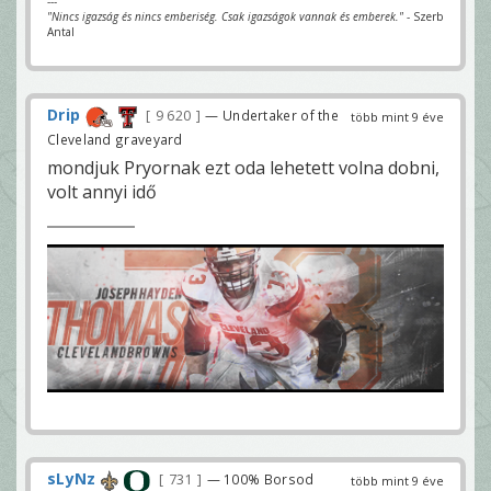
---
"Nincs igazság és nincs emberiség. Csak igazságok vannak és emberek."
- Szerb
Antal
Drip
9 620
— Undertaker of the
több mint 9 éve
Cleveland graveyard
mondjuk Pryornak ezt oda lehetett volna dobni,
volt annyi idő
sLyNz
731
— 100% Borsod
több mint 9 éve