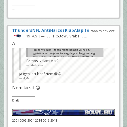
......
ThundersNFL AntiHarcosKlubAlapító
több mint 9 éve
19 769
— !SuPeR6BoWL!Vrabel.......
A
szegény Smith, igazán megérdemelt volna egy
gyűrűt a karrierje során, vagy legalább egyszer egy
olyan csapatot amelyik a super bowl közelébe jut
Ez most valami vicc?
sLyNz
Jakehomer
ja igen, ezt benéztem 😀😀
sLyNz
Nem kicsit 😊
Draft
2001-2003-2004-2014-2016-2018