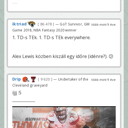
......
iktriad
86 478
— GoT Survivor, GM
több mint 9 éve
Game 2018, NBA Fantasy 2020 winner
1. TD-s TEk. 1. TD-s TEk everywhere.
Alex Lewis közben kiszáll egy időre (idénre?). 😕
Drip
9 620
— Undertaker of the
több mint 9 éve
Cleveland graveyard
íjjj :S