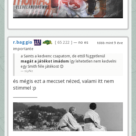
r.baggio
65 222
— no es
több mint 9 éve
importante
a Saints a kedvenc csapatom, de ettől függetlenül
magát a játékot imádom
így lehetetlen nem kedvelni
egy Smith féle játékost 😊
sLyNz
és mégis ezt a meccset nézed, valami itt nem
stimmel :p