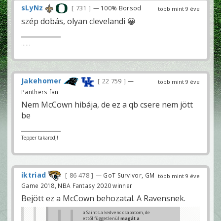
sLyNz
731
— 100% Borsod
több mint 9 éve
szép dobás, olyan clevelandi 😀
......
Jakehomer
22 759
—
több mint 9 éve
Panthers fan
Nem McCown hibája, de ez a qb csere nem jött
be
Tepper takarodj!
iktriad
86 478
— GoT Survivor, GM
több mint 9 éve
Game 2018, NBA Fantasy 2020 winner
Bejött ez a McCown behozatal. A Ravensnek.
a Saints a kedvenc csapatom, de
ettől függetlenül
magát a