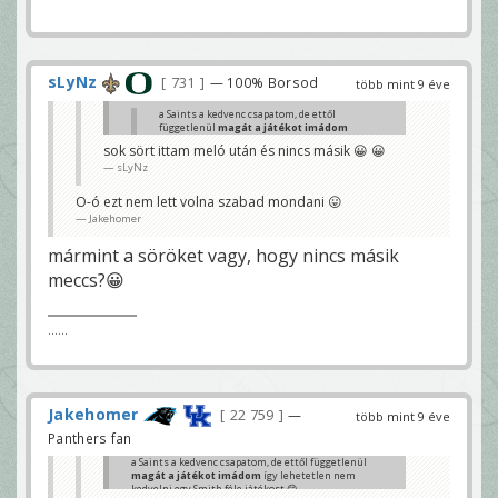
sLyNz
731
— 100% Borsod
több mint 9 éve
a Saints a kedvenc csapatom, de ettől
függetlenül
magát a játékot imádom
így lehetetlen nem kedvelni egy Smith
sok sört ittam meló után és nincs másik 😀 😀
féle játékost 😊
sLyNz
sLyNz
és mégis ezt a meccset nézed, valami itt nem
O-ó ezt nem lett volna szabad mondani 😛
stimmel :p
Jakehomer
baggio
mármint a söröket vagy, hogy nincs másik
meccs?😀
......
Jakehomer
22 759
—
több mint 9 éve
Panthers fan
a Saints a kedvenc csapatom, de ettől függetlenül
magát a játékot imádom
így lehetetlen nem
kedvelni egy Smith féle játékost 😊