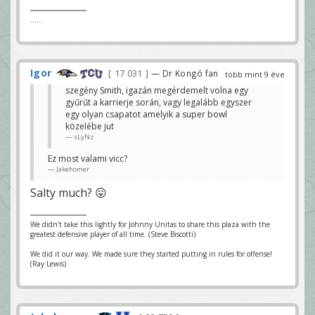
......
Igor
17 031
— Dr Kongó fan
több mint 9 éve
szegény Smith, igazán megérdemelt volna egy
gyűrűt a karrierje során, vagy legalább egyszer
egy olyan csapatot amelyik a super bowl
közelébe jut
sLyNz
Ez most valami vicc?
Jakehomer
Salty much? 😛
We didn't take this lightly for Johnny Unitas to share this plaza with the
greatest defensive player of all time. (Steve Biscotti)
We did it our way. We made sure they started putting in rules for offense!
(Ray Lewis)