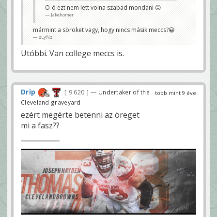
játékot imádom
így
O-ó ezt nem lett volna szabad mondani 😛
lehetetlen nem kedvelni egy
Jakehomer
Smith féle játékost 😊
sLyNz
mármint a söröket vagy, hogy nincs másik meccs?😀
és mégis ezt a meccset nézed, valami itt
sLyNz
nem stimmel :p
baggio
Utóbbi. Van college meccs is.
sok sört ittam meló után és nincs másik 😀 😀
sLyNz
Drip
9 620
— Undertaker of the
több mint 9 éve
Cleveland graveyard
ezért megérte betenni az öreget
mi a fasz??