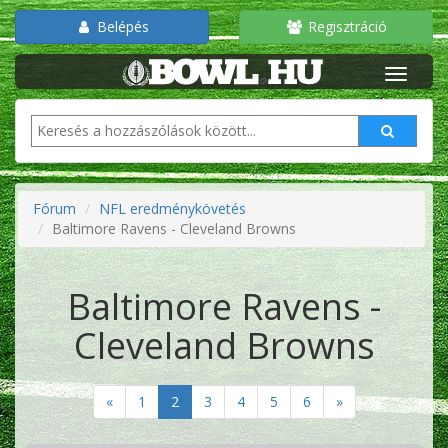
Belépés
Regisztráció
Fórum
NFL eredménykövetés
Baltimore Ravens - Cleveland Browns
Baltimore Ravens -
Cleveland Browns
«
1
2
3
4
5
6
»