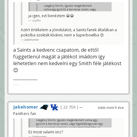
szegény Smith, igazán megérdemelt
volna egy gyűrűt a karrierje során, vagy
legalább egyszer egy olyan csapatot
ja igen, ezt benéztem 😀😀
amelyik a super bowl közelébe jut
sLyNz
sLyNz
Ez most valami vicc?
Azért értékelem a jóindulatot, a Saints fanek általában a
Jakehomer
pokolba szokták kívánni, nem a Superbowlba 😊
Jakehomer
a Saints a kedvenc csapatom, de ettől
függetlenül magát a játékot imádom így
lehetetlen nem kedvelni egy Smith féle játékost
😊
......
Jakehomer
22 759
—
több mint 9 éve
Panthers fan
szegény Smith, igazán megérdemelt volna egy
gyűrűt a karrierje során, vagy legalább egyszer egy
olyan csapatot amelyik a super bowl közelébe jut
Ez most valami vicc?
sLyNz
Jakehomer