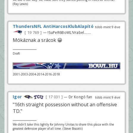
(Ray Lewis)
ThundersNFL AntiHarcosKlubAlapító
több mint 9 éve
19 769
— !SuPeR6BoWL!Vrabel.......
Mókáznak a srácok 😀
Draft
2001-2003-2004-2014-2016-2018
Igor
17 031
— Dr Kongó fan
több mint 9 éve
"16th straight possession without an offensive
TD."
We didn't take this lightly for Johnny Unitas to share this plaza with the
greatest defensive player of all time. (Steve Biscotti)