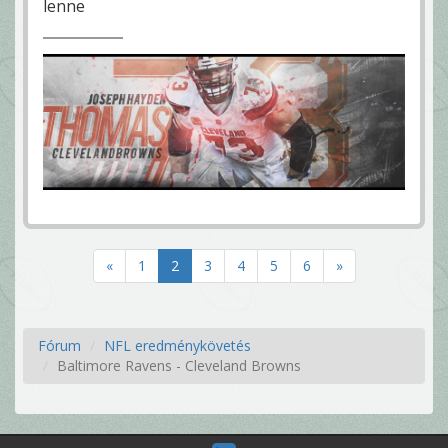
lenne
«
1
2
3
4
5
6
»
Fórum
NFL eredménykövetés
Baltimore Ravens - Cleveland Browns