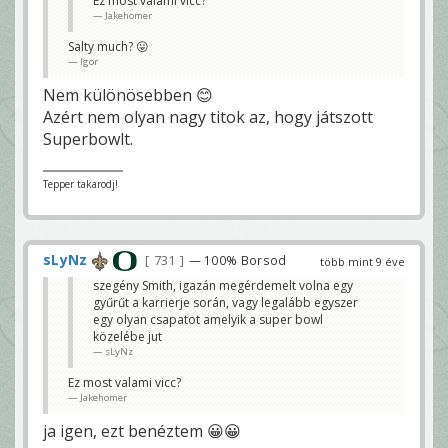
Ez most valami vicc?
Jakehomer
Salty much? 😛
Igor
Nem különösebben 😊
Azért nem olyan nagy titok az, hogy játszott
Superbowlt.
Tepper takarodj!
sLyNz
731
— 100% Borsod
több mint 9 éve
szegény Smith, igazán megérdemelt volna egy
gyűrűt a karrierje során, vagy legalább egyszer
egy olyan csapatot amelyik a super bowl
közelébe jut
sLyNz
Ez most valami vicc?
Jakehomer
ja igen, ezt benéztem 😀😀