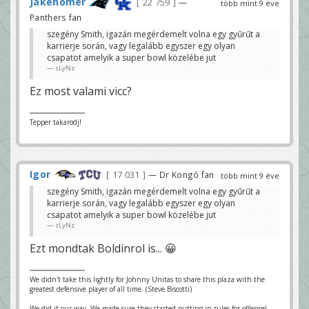
Jakehomer
22 759
—
több mint 9 éve
Panthers fan
szegény Smith, igazán megérdemelt volna egy gyűrűt a
karrierje során, vagy legalább egyszer egy olyan
csapatot amelyik a super bowl közelébe jut
sLyNz
Ez most valami vicc?
Tepper takarodj!
Igor
17 031
— Dr Kongó fan
több mint 9 éve
szegény Smith, igazán megérdemelt volna egy gyűrűt a
karrierje során, vagy legalább egyszer egy olyan
csapatot amelyik a super bowl közelébe jut
sLyNz
Ezt mondtak Boldinrol is... 😀
We didn't take this lightly for Johnny Unitas to share this plaza with the
greatest defensive player of all time. (Steve Biscotti)
We did it our way. We made sure they started putting in rules for offense!