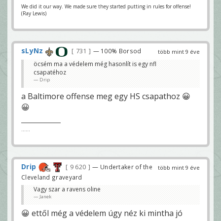
We did it our way. We made sure they started putting in rules for offense!
(Ray Lewis)
sLyNz
731
— 100% Borsod
több mint 9 éve
öcsém ma a védelem még hasonlít is egy nfl
csapatéhoz
Drip
a Baltimore offense meg egy HS csapathoz 😀
😀
......
Drip
9 620
— Undertaker of the
több mint 9 éve
Cleveland graveyard
Vagy szar a ravens oline
Janek
😀 ettől még a védelem úgy néz ki mintha jó