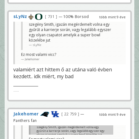
sLyNz
731
— 100% Borsod
több mint 9 éve
szegény Smith, igazán megérdemelt volna egy
gyűrűt a karrierje során, vagy legalább egyszer
egy olyan csapatot amelyik a super bowl
közelébe jut
sLyNz
Ez most valami vicc?
Jakehomer
valamiért azt hittem ő az utána való évben
kezdett.. idk miért, my bad
......
Jakehomer
22 759
—
több mint 9 éve
Panthers fan
szegény Smith, igazán megérdemelt volna egy
gyűrűt a karrierje során, vagy legalább egyszer egy
olyan csapatot amelyik a super bowl közelébe jut
sLyNz