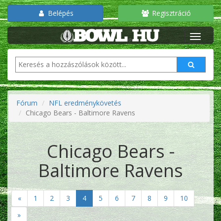
Belépés
Regisztráció
Fórum
NFL eredménykövetés
Chicago Bears - Baltimore Ravens
Chicago Bears -
Baltimore Ravens
«
1
2
3
4
5
6
7
8
9
10
»