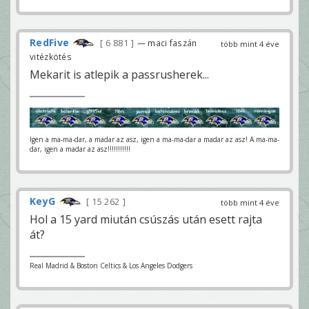
RedFive
6 881
— maci faszán
több mint 4 éve
vitézkötés
Mekarit is atlepik a passrusherek...
Igen a ma-ma-dar, a madar az asz, igen a ma-ma-dar a madar az asz! A ma-ma-
dar, igen a madar az asz!!!!!!!!!!!
KeyG
15 262
több mint 4 éve
Hol a 15 yard miután csúszás után esett rajta
át?
Real Madrid & Boston Celtics & Los Angeles Dodgers