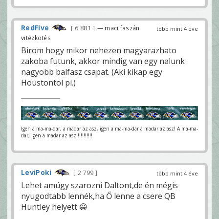
RedFive
6 881
— maci faszán
több mint 4 éve
vitézkötés
Birom hogy mikor nehezen magyarazhato
zakoba futunk, akkor mindig van egy nalunk
nagyobb balfasz csapat. (Aki kikap egy
Houstontol pl.)
Igen a ma-ma-dar, a madar az asz, igen a ma-ma-dar a madar az asz! A ma-ma-
dar, igen a madar az asz!!!!!!!!!!!
LeviPoki
2 799
több mint 4 éve
Lehet amúgy szarozni Daltont,de én mégis
nyugodtabb lennék,ha Ő lenne a csere QB
Huntley helyett 😀