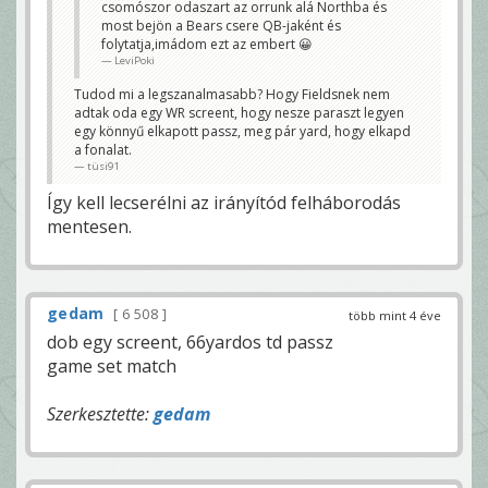
csomószor odaszart az orrunk alá Northba és
most bejön a Bears csere QB-jaként és
folytatja,imádom ezt az embert 😀
LeviPoki
Tudod mi a legszanalmasabb? Hogy Fieldsnek nem
adtak oda egy WR screent, hogy nesze paraszt legyen
egy könnyű elkapott passz, meg pár yard, hogy elkapd
a fonalat.
tüsi91
Így kell lecserélni az irányítód felháborodás
mentesen.
gedam
6 508
több mint 4 éve
dob egy screent, 66yardos td passz
game set match
Szerkesztette:
gedam