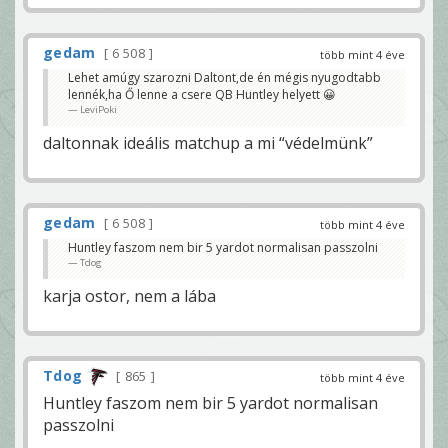
gedam
6 508
több mint 4 éve
Lehet amúgy szarozni Daltont,de én mégis nyugodtabb
lennék,ha Ő lenne a csere QB Huntley helyett 😀
LeviPoki
daltonnak ideális matchup a mi “védelmünk”
gedam
6 508
több mint 4 éve
Huntley faszom nem bir 5 yardot normalisan passzolni
Tdog
karja ostor, nem a lába
Tdog
865
több mint 4 éve
Huntley faszom nem bir 5 yardot normalisan
passzolni