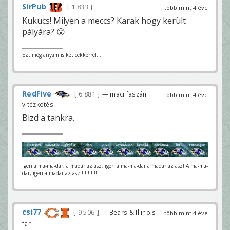
SirPub
1 833
több mint 4 éve
Kukucs! Milyen a meccs? Karak hogy került
pályára? 😮
Ezt még anyám is két cekkerrel...
RedFive
6 881
— maci faszán
több mint 4 éve
vitézkötés
Bizd a tankra.
Igen a ma-ma-dar, a madar az asz, igen a ma-ma-dar a madar az asz! A ma-ma-
dar, igen a madar az asz!!!!!!!!!!!
csi77
9 506
— Bears & Illinois
több mint 4 éve
fan