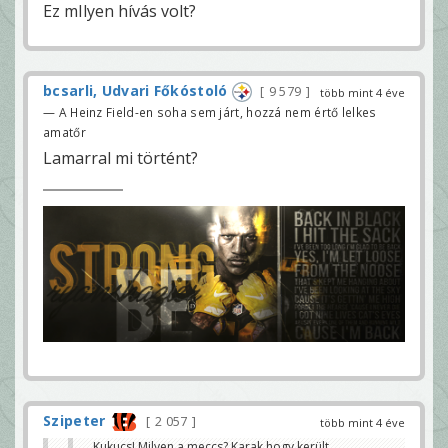
Ez mIlyen hívás volt?
bcsarli, Udvari Főkóstoló
9 579
több mint 4 éve
— A Heinz Field-en soha sem járt, hozzá nem értő lelkes
amatőr
Lamarral mi történt?
Szipeter
2 057
több mint 4 éve
Kukucs! Milyen a meccs? Karak hogy került