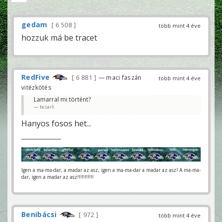
gedam
6 508
több mint 4 éve
hozzuk má be tracet
RedFive
6 881
— maci faszán
több mint 4 éve
vitézkötés
Lamarral mi történt?
bcsarli
Hanyos fosos het...
Igen a ma-ma-dar, a madar az asz, igen a ma-ma-dar a madar az asz! A ma-ma-
dar, igen a madar az asz!!!!!!!!!!!
Benibácsi
972
több mint 4 éve