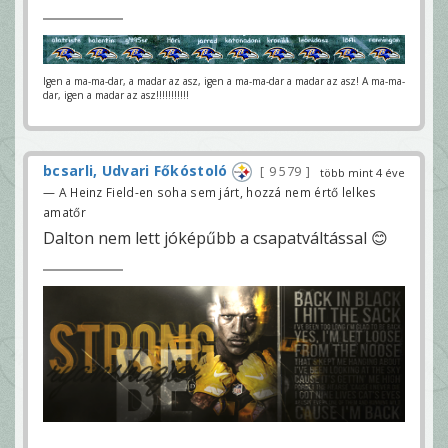
Igen a ma-ma-dar, a madar az asz, igen a ma-ma-dar a madar az asz! A ma-ma-
dar, igen a madar az asz!!!!!!!!!!!
bcsarli, Udvari Főkóstoló
9 579
több mint 4 éve
— A Heinz Field-en soha sem járt, hozzá nem értő lelkes
amatőr
Dalton nem lett jóképűbb a csapatváltással 😊