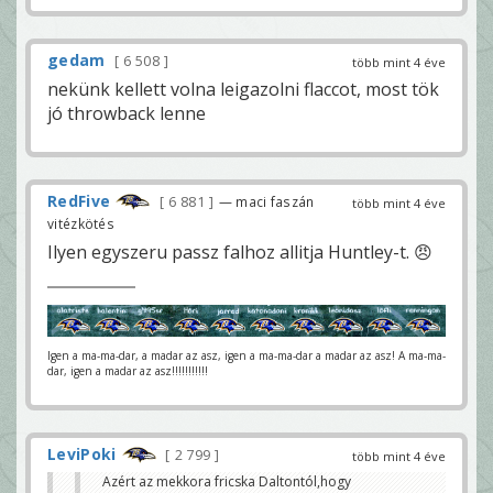
gedam
6 508
több mint 4 éve
nekünk kellett volna leigazolni flaccot, most tök
jó throwback lenne
RedFive
6 881
— maci faszán
több mint 4 éve
vitézkötés
Ilyen egyszeru passz falhoz allitja Huntley-t. 😠
Igen a ma-ma-dar, a madar az asz, igen a ma-ma-dar a madar az asz! A ma-ma-
dar, igen a madar az asz!!!!!!!!!!!
LeviPoki
2 799
több mint 4 éve
Azért az mekkora fricska Daltontól,hogy