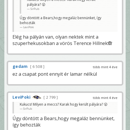
pályára? 😮
SirPub
Úgy döntött a Bears,hogy megaláz bennünket, így
behozták
LeviPoki
Elég ha pályán van, olyan nektek mint a
szuperhekusokban a vörös Terence Hillnek🙈
gedam
6 508
több mint 4 éve
ez a csapat pont ennyit ér lamar nélkül
LeviPoki
2 799
több mint 4 éve
Kukucs! Milyen a meccs? Karak hogy került pályára? 😮
SirPub
Úgy döntött a Bears,hogy megaláz bennünket,
így behozták