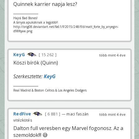
Quinnek karrier napja lesz?
Hajrá Bad Bones!
A lányos apukáknak a legjobb!!
http://orig08.deviantart.net/fa61/f/2015/248/f/d/matt_forte_by_anyegin-
d98fqaw.png
KeyG
15 262
több mint 4 éve
Köszi bírók (Quinn)
Szerkesztette:
KeyG
Real Madrid & Boston Celtics & Los Angeles Dodgers
RedFive
6 881
— maci faszán
több mint 4 éve
vitézkötés
Dalton full veresben egy Marvel fogonosz. Az a
szemoldok!!! 😅