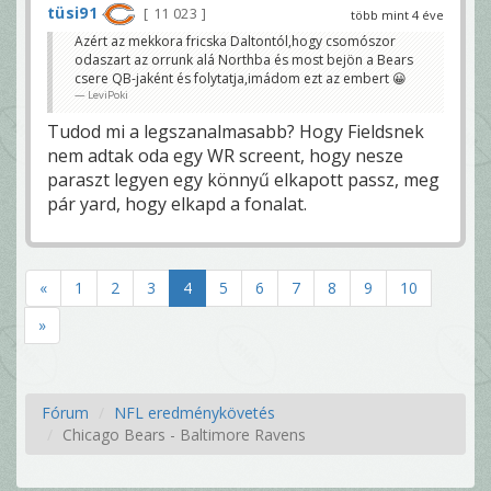
tüsi91
11 023
több mint 4 éve
Azért az mekkora fricska Daltontól,hogy csomószor
odaszart az orrunk alá Northba és most bejön a Bears
csere QB-jaként és folytatja,imádom ezt az embert 😀
LeviPoki
Tudod mi a legszanalmasabb? Hogy Fieldsnek
nem adtak oda egy WR screent, hogy nesze
paraszt legyen egy könnyű elkapott passz, meg
pár yard, hogy elkapd a fonalat.
«
1
2
3
4
5
6
7
8
9
10
»
Fórum
NFL eredménykövetés
Chicago Bears - Baltimore Ravens