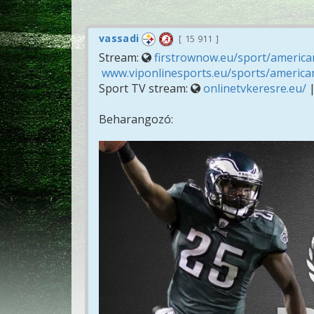
vassadi
15 911
Stream:
firstrownow.eu/sport/american
www.viponlinesports.eu/sports/american
Sport TV stream:
onlinetvkeresre.eu/
Beharangozó: