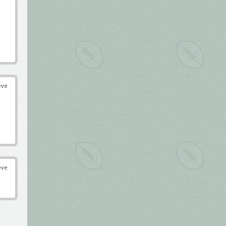
éve
éve