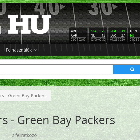
ARI
SEA
29
SEA
31
DEN
CAR
NE
13
LAR
27
NE
08/07 02:00
02/09 00:30
01/26 00:30
01/25 2
Felhasználók
rs - Green Bay Packers
s - Green Bay Packers
2 feliratkozó