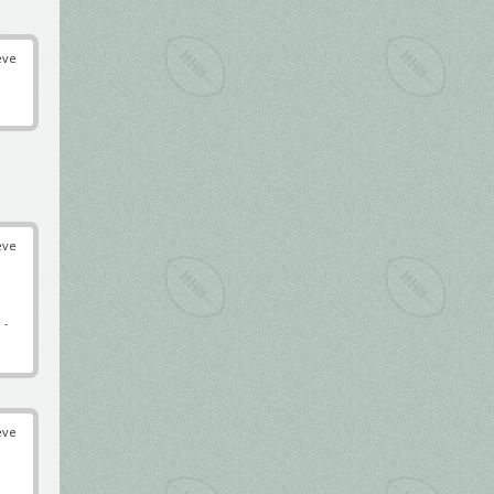
éve
éve
.
-
éve