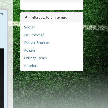
éve
Felkapott fórum témák
Soccer
NFL csevegő
Denver Broncos
Politika
Chicago Bears
Baseball