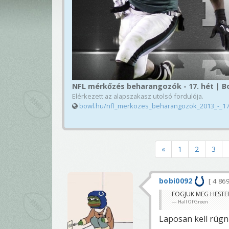
NFL mérkőzés beharangozók - 17. hét | B
Elérkezett az alapszakasz utolsó fordulója.
bowl.hu/nfl_merkozes_beharangozok_2013_-_1
«
1
2
3
bobi0092
4 86
FOGJUK MEG HEST
Hall Of Green
Laposan kell rúgni