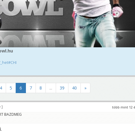
owl.hu
7_het#CHI
4
5
6
7
8
...
39
40
»
9
több mint 12 
ERT BAZDMEG
.