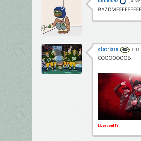
bobi0092
4 86
BAZDMEEEEEEEEE
alatriste
11
COOOOOOOB
Liverpool Fc