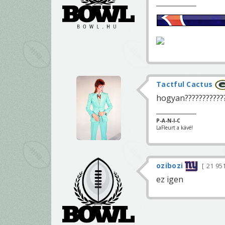
Tactful Cactus
hogyan????????????
P-A-N-I-C
LaFleurt a kávé!
ozibozi
21 95
ez igen