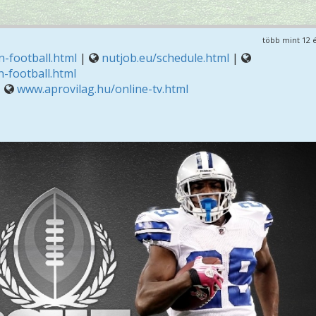
több mint 12 
-football.html
|
nutjob.eu/schedule.html
|
-football.html
|
www.aprovilag.hu/online-tv.html