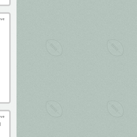
éve
éve
l