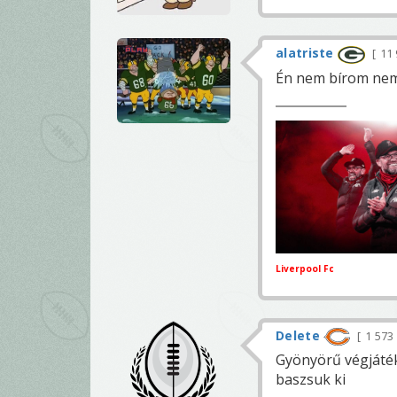
alatriste
11
Én nem bírom nem
Liverpool Fc
Delete
1 573
Gyönyörű végjáték
baszsuk ki