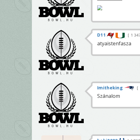
D11
1 34
atyaistenfasza
Imitheking
Szánalom