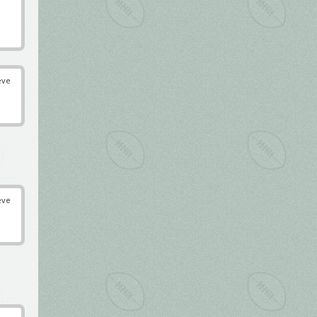
éve
éve