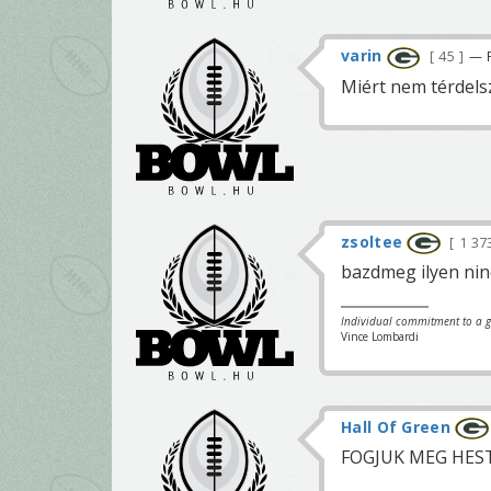
varin
45
— P
Miért nem térdel
zsoltee
1 37
bazdmeg ilyen nin
Individual commitment to a gr
Vince Lombardi
Hall Of Green
FOGJUK MEG HES