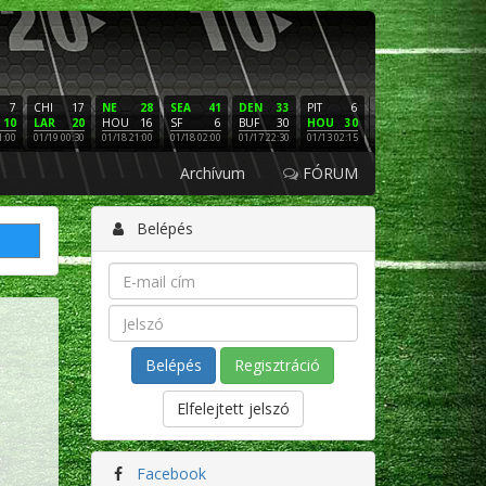
7
CHI
17
NE
28
SEA
41
DEN
33
PIT
6
NE
16
PHI
10
LAR
20
HOU
16
SF
6
BUF
30
HOU
30
LAC
3
SF
1:00
01/19 00:30
01/18 21:00
01/18 02:00
01/17 22:30
01/13 02:15
01/12 02:00
01/11 22:
Archívum
FÓRUM
Belépés
Regisztráció
Elfelejtett jelszó
Facebook