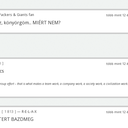
ackers & Giants fan
több mint 12 
sz, könyörgöm... MIÉRT NEM?
3
több mint 12 
cs
oup effort – that is what makes a team work, a company work, a society work, a civilization work
1 813
— R-E-L-A-X
több mint 12 
TERT BAZDMEG