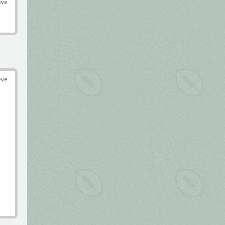
éve
éve