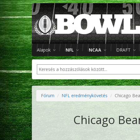
Alapok
NFL
NCAA
DRAFT
Fórum
NFL eredménykövetés
Chicago Bea
Chicago Bear