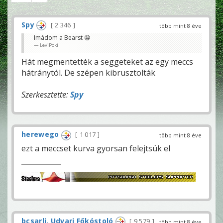
Spy
2 346
több mint 8 éve
Imádom a Bearst 😀
LeviPoki
Hát megmentették a seggeteket az egy meccs
hátránytól. De szépen kibrusztolták
Szerkesztette:
Spy
herewego
1 017
több mint 8 éve
ezt a meccset kurva gyorsan felejtsük el
bcsarli, Udvari Főkóstoló
9 579
több mint 8 éve