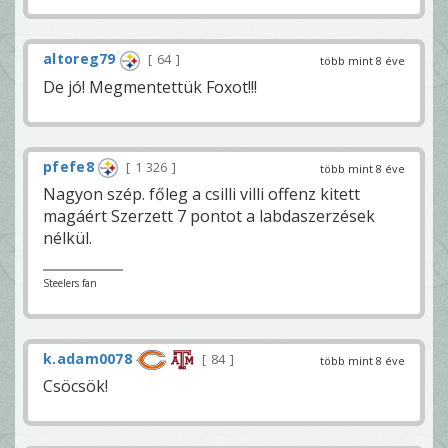
altoreg79
64
több mint 8 éve
De jó! Megmentettük Foxot!!!
pfefe8
1 326
több mint 8 éve
Nagyon szép. főleg a csilli villi offenz kitett
magáért Szerzett 7 pontot a labdaszerzések
nélkül.
Steelers fan
k.adam0078
84
több mint 8 éve
Csöcsök!