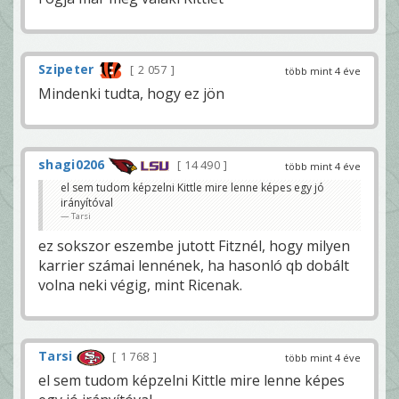
Szipeter
2 057
több mint 4 éve
Mindenki tudta, hogy ez jön
shagi0206
14 490
több mint 4 éve
el sem tudom képzelni Kittle mire lenne képes egy jó
irányítóval
Tarsi
ez sokszor eszembe jutott Fitznél, hogy milyen
karrier számai lennének, ha hasonló qb dobált
volna neki végig, mint Ricenak.
Tarsi
1 768
több mint 4 éve
el sem tudom képzelni Kittle mire lenne képes