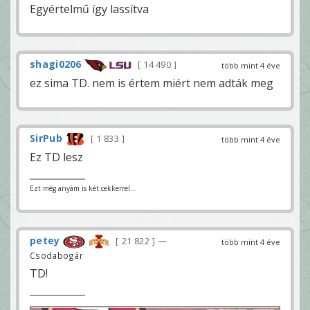
Egyértelmű így lassítva
shagi0206
14 490
több mint 4 éve
ez sima TD. nem is értem miért nem adták meg
SirPub
1 833
több mint 4 éve
Ez TD lesz
Ezt még anyám is két cekkerrel...
petey
21 822
—
több mint 4 éve
Csodabogár
TD!