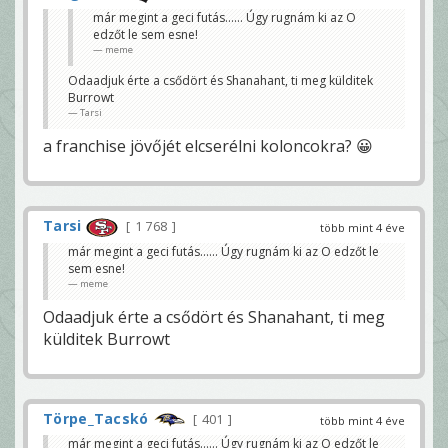
már megint a geci futás...... Úgy rugnám ki az O
edzőt le sem esne!
meme
Odaadjuk érte a csődört és Shanahant, ti meg külditek
Burrowt
Tarsi
a franchise jövőjét elcserélni koloncokra? 😀
Tarsi
1 768
több mint 4 éve
már megint a geci futás...... Úgy rugnám ki az O edzőt le
sem esne!
meme
Odaadjuk érte a csődört és Shanahant, ti meg
külditek Burrowt
Törpe_Tacskó
401
több mint 4 éve
már megint a geci futás...... Úgy rugnám ki az O edzőt le