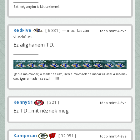
Ezt még anyám is két cekkerrel...
RedFive
6 881
— maci faszán
több mint 4 éve
vitézkötés
Ez alighanem TD.
Igen a ma-ma-dar, a madar az asz, igen a ma-ma-dar a madar az asz! A ma-ma-
dar, igen a madar az asz!!!!!!!!!!!
Kenny91
321
több mint 4 éve
Ez TD ...mit néznek meg
Kampman
32 951
több mint 4 éve