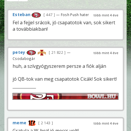
Esteban
447
— Fosh Push hater
több mint 4 éve
Fel a fejjel srácok, jó csapatotok van, sok sikert
a továbbiakban!
petey
21 822
—
több mint 4 éve
Csodabogár
huh, a szívgyógyszerem persze a fiók alján
jó QB-tok van meg csapatotok Cicák! Sok sikert!
meme
2 143
több mint 4 éve
Gratula a W-hez! jó meccs volt!