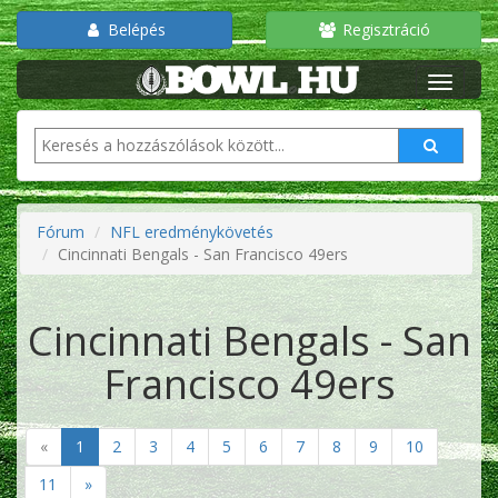
Belépés
Regisztráció
Fórum
NFL eredménykövetés
Cincinnati Bengals - San Francisco 49ers
Cincinnati Bengals - San
Francisco 49ers
«
1
2
3
4
5
6
7
8
9
10
11
»