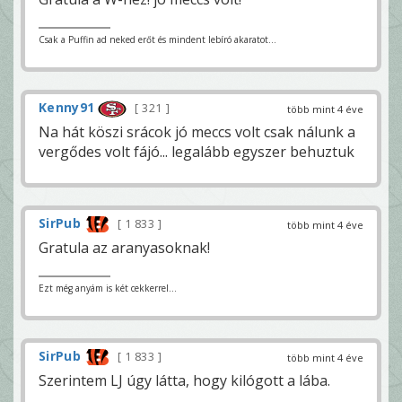
Csak a Puffin ad neked erőt és mindent lebíró akaratot...
Kenny91
321
több mint 4 éve
Na hát köszi srácok jó meccs volt csak nálunk a
vergődes volt fájó... legalább egyszer behuztuk
SirPub
1 833
több mint 4 éve
Gratula az aranyasoknak!
Ezt még anyám is két cekkerrel...
SirPub
1 833
több mint 4 éve
Szerintem LJ úgy látta, hogy kilógott a lába.