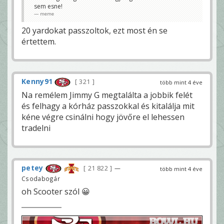
sem esne!
meme
20 yardokat passzoltok, ezt most én se
értettem.
Kenny91
321
több mint 4 éve
Na remélem Jimmy G megtalálta a jobbik felét
és felhagy a kórház passzokkal és kitalálja mit
kéne végre csinálni hogy jövőre el lehessen
tradelni
petey
21 822
—
több mint 4 éve
Csodabogár
oh Scooter szól 😀