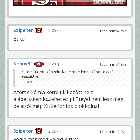
Szipeter
2 057
több mint 4 éve
Ez td
Kenny91
321
több mint 4 éve
el sem tudom képzelni Kittle mire lenne képes egy jó
irányítóval
Tarsi
Azért s kémia kettejük között nem
alábecsülendo...lehet ez pl Tteyel nem lesz meg
de attól még Kittle fontos blokkolnal
Szipeter
2 057
több mint 4 éve
Fogja már meg valaki Kittlet