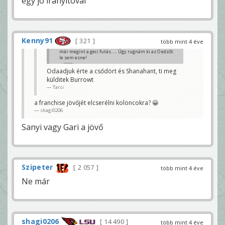
egy jó irányítóval
Kenny91
321
több mint 4 éve
már megint a geci futás...... Úgy rugnám ki az O edzőt
le sem esne!
meme
Odaadjuk érte a csődört és Shanahant, ti meg
külditek Burrowt
Tarsi
a franchise jövőjét elcserélni koloncokra? 😀
shagi0206
Sanyi vagy Gari a jövő
Szipeter
2 057
több mint 4 éve
Ne már
shagi0206
14 490
több mint 4 éve