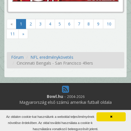
«
1
2
3
4
5
6
7
8
9
10
11
»
Fórum
NFL eredménykövetés
Cincinnati Bengals - San Francisco 49ers
Bowl.hu
-
2004-2026
Magyarország első számú amerikai futball oldala
4
online felhasználó
Az oldalon cookie-kat használunk a weboldal teljesítményének
✖
Minden jog fenntartva. Írott anyagok újraközlése csak a szerző
növelése érdekében. Az oldal további használata a cookie-k
engedélyével.
használatára vonatkozó beleegyezését jelenti.